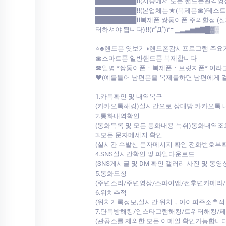
█████████❗❗(시중에서 도는 핸드폰원격영
█████████❗❗(본업체는★(복제폰☎)테스
█████████❗❗복제폰 쌍둥이폰 주의할점
터하셔야 됩니다)❗❗(۳˚Д˚)۳= ▁▂▃▅▆▇█▓▒
⭐♣핸드폰 엿보기◑핸드폰감시프로그램 주요
☎스마트폰 일반핸드폰 복제합니다
☎일명 *쌍둥이폰ㆍ복제폰ㆍ브릿지폰* 이라
♥(예를들어 남편폰을 복제를하면 남편에게 
1.카톡확인 및 내역복구
(카카오톡해킹)실시간으로 상대방 카카오톡
2.통화내역확인
(통화목록 및 모든 통화내용 녹취)통화내
3.모든 문자메세지 확인
(실시간 수발신 문자메시지 확인 전화번호부
4.SNS실시간확인 및 파일다운로드
(SNS게시글 및 DM 확인 갤러리 사진 및 
5.통화도청
(주변소리/주변영상/스파이앱/전후면카메라/
6.위치추적
(위치기록정보,실시간 위치，아이피주소추적 )
7.단톡방해킹/인스타그램해킹/트위터해킹/
(관공소를 제외한 모든 이메일 확인가능합니