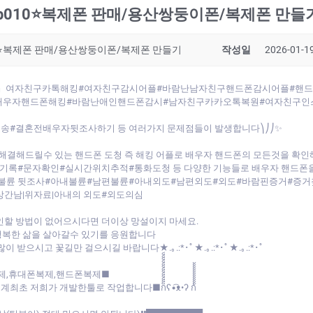
lp010⭐복제폰 판매/용산쌍둥이폰/복제폰 만들
10⭐복제폰 판매/용산쌍둥이폰/복제폰 만들기
작성일
2026-01-19
10⭐◁』여자친구카톡해킹#여자친구감시어플#바람난남자친구핸드폰감시어플#
배우자핸드폰해킹#바람난애인핸드폰감시#남자친구카카오톡복원#여자친구인
송#결혼전배우자뒷조사하기 등 여러가지 문제점들이 발생합니다⎞⎠⎠✨
해결해드릴수 있는 핸드폰 도청 즉 해킹 어플로 배우자 핸드폰의 모든것을 확
록#문자확인#실시간위치추적#통화도청 등 다양한 기능들로 배우자 핸드폰을
도 불륜 뒷조사#아내불륜#남편불륜#아내외도#남편외도#외도#바람핀증거#증거
상간남|위자료|아내의 외도#외도의심
인할 방법이 없어으시다면 더이상 망설이지 마세요.
행복한 삶을 살아갈수 있기를 응원합니다
새해 복 많이 받으시고 꽃길만 걸으시길 바랍니다★.｡.:*･ﾟ★.｡.:*･ﾟ★.｡.:*･ﾟ
제,휴대폰복제,핸드폰복제■
 작업합니다■ก็็็็็็็็็็็็็ʕ•͡ᴥ•ʔ ก้้้้้้้้้้้