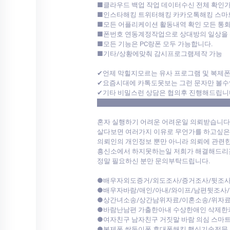
■클라우드 백업 작업 데이터수신 전체 확인
■인스타해킹 트위터해킹 카카오톡해킹 스마
■모든 어플리케이션 활동내역 확인 모든 통화
■폰번호 연동계정작업으로 상대방의 일상을 
■모든 기능은 PC랑폰 모두 가능합니다.
■기타/상황에맞춰 감시프로그램제작 가능
✔언제 막힐지모르는 유사 프로그램 및 복제
✔요즘시대에 카톡도못보는 그런 문자만 볼수
✔기타 비밀스런 상담은 협의후 진행해드립니
████████████████████████████
혼자 실행하기 어려운 어려운일 의뢰받습니다
살다보면 여러가지 이유로 무언가를 하고싶은
의뢰인의 개인정보 뿐만 아니라 의뢰에 관련한
흥신소에서 하지못하는일 저희가 해결해드리겠
정말 필요하신 분만 문의부탁드립니다.
●배우자외도증거/외도조사/증거조사/뒷조사
●배우자바람/애인/아내/와이프/남편뒷조사
●상간녀소송/상간남위자료/이혼소송/위자료
●바람난남편 가출한아내 수상한애인 삭제한
●여자친구 남자친구 거짓말 바람 의심 스마
●복제폰,쌍둥이폰,휴대폰해킹 핵심기술전문