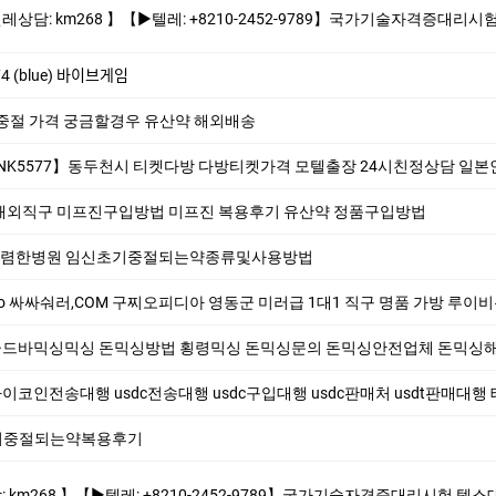
8210-2452-9789】국가기술자격증대리시험 텝스대리시험 토익대리시험 ✅본 업체는 1:1채팅으로만 상담해드립니다 오픈채팅$텔레채널/그룹 상담한적 
 (blue) 바이브게임
중절 가격 궁금할경우 유산약 해외배송
5577】동두천시 티켓다방 다방티켓가격 모텔출장 24시친정상담 일
해외직구 미프진구입방법 미프진 복용후기 유산약 정품구입방법
렴한병원 임신초기중절되는약종류및사용방법
싸숴러,COM 구찌오피디아 영동군 미러급 1대1 직구 명품 가방 루이비통여자지갑 명품카드지
 골드바믹싱믹싱 돈믹싱방법 횡령믹싱 돈믹싱문의 돈믹싱안전업체 돈믹싱해드립니다 코인믹싱
이코인전송대행 usdc전송대행 usdc구입대행 usdc판매처 usdt판매대행 테더현금화 비트
기중절되는약복용후기
0-2452-9789】국가기술자격증대리시험 텝스대리시험 토익대리시험 ✅본 업체는 1:1채팅으로만 상담해드립니다 오픈채팅$텔레채널/그룹 상담한적 없