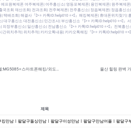
프원복제폰 여주복제폰| 여주흥신소| 영등포복제폰| 용인복제폰| 원주복제폰| 원주
출국조회 재산조회| 전과조회| 전주복제폰| 전주흥신소| 정읍복제폰| 정읍흥신소| 
 택배조회| 해결사『▷⭐ 카톡ID:help010 ⭐◁』해킹복제폰| 휴대폰위치찾기|
| 대구흥신소 대전흥신소| 민간조사| 부산흥신소『▷⭐ 카톡ID:help010 ⭐◁
 의정부흥신소| 일산흥신소| 전남흥신소『▷⭐ 카톡ID:help010 ⭐◁』전북흥신
시간위치추적| 위치추적| 카카오톡내용| 카카오톡해킹『▷⭐ 카톡ID:help010
바람난 남편 아내 핸드폰복제⭐㉸톡+라인+텔:MG5085⭐스마트폰해킹/외도증거수집/카톡복구/전문흥신소/심부름센터
울산 힐링 완벽 
제목
남ㅣ팔달구돌싱만남ㅣ팔달구이성만남ㅣ팔달구만남어플ㅣ팔달구부킹만남ㅣ팔달구주중년채팅ㅣ팔달