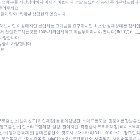
 타업체분들 시간낭비하지 마시기 바랍니다 정말 필요하신 분만 문의부탁드립니
 문의주세요
 오픈채팅$카톡채널 상담한적 없습니다
비교해보시면 아실테지만 본업체는 고개님들 요구하시면 최소한 실제상대폰 감시
선입요구하는곳은 100%허위업체라고 의심부터하셔야 됩니다)❗❗(۳˚Д˚)۳= ▁
 사양합니다.
정중히 사양합니다.
세요
 구로흥신소| 남자친구| 라인해킹| 불륜의심남편| 스마프폰도청| 쌍둥이폰강남흥신소|
영등포흥신소| 인스타그램해킹| 일상| 전여자친| 직장상사 트위터해킹| 페이스북해킹
소| 동대문복제폰| 동대문흥신소| 뒷조사『▷⭐ 카톡ID:help010 ⭐◁』땅주인
킹| 부천복제폰『▷⭐ 카톡ID:help010 ⭐◁』부천흥신소| 사람찾기| 사이버복