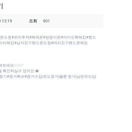
기
 13:19
조회
901
핸드폰도청#위치추적#복제폰#쌍둥이폰#카카오톡해킹#핸드
스타해킹#남자친구핸드폰도청#여자친구핸드폰해킹
인해보세요✅✅✅
 확인하실수 있어요.☎
찾기#증거확보#증거수집|외도증거|불륜 증거|남편외도|상