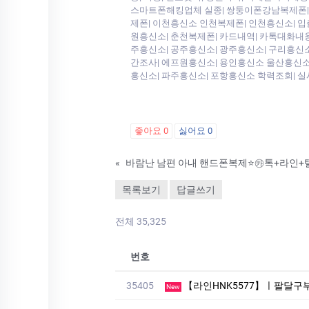
스마트폰해킹업체 실종| 쌍둥이폰강남복제폰| 에
제폰| 이천흥신소 인천복제폰| 인천흥신소| 입
원흥신소| 춘천복제폰| 카드내역| 카톡대화내용|
주흥신소| 공주흥신소| 광주흥신소| 구리흥신소
간조사| 에프원흥신소| 용인흥신소 울산흥신소|
흥신소| 파주흥신소| 포항흥신소 학력조회| 실
좋아요
0
싫어요
0
«
목록보기
답글쓰기
전체 35,325
번호
35405
【라인HNK5577】ㅣ팔달구부킹만
New