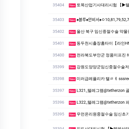
35404
토목산업기사대리시험 【▶텔레상담: km268 】【▶텔레: +
New
35403
♠블루♠안비서♠ㅇ10,81,79,52,74
New
35402
울산 북구 임신중절수술 약물
New
35401
동두천시출장홈타이【라인HNK
New
35400
전라북도부안군 정품미프진 
New
35399
강원도양양군임신중절수술저
New
35398
미러급레플리카 탤ㄹㅔ sssreo 싸
New
35397
L321_텔레그램@tetherzon
New
35396
L322_텔레그램@tetherzon 파
New
35395
우먼온리원중절수술 임신초
New
35394
지도사대리시험 【▶텔레상담: km268 】【▶텔레: +821