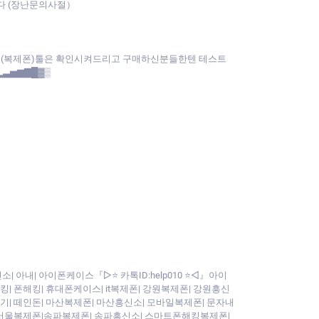
다 (장난문의사절）
앱(복제폰)툴은 확인시켜드리고 구매하신분들한텐 테스트
▂▃▅▆▇█▓▒
 아내| 아이폰케이스『▷⭐ 카톡ID:help010 ⭐◁』아이
| 폰해킹| 휴대폰케이스| it복제폰| 강원복제폰| 강원흥신
찾기| 떼인돈| 마산복제폰| 마산흥신소| 모바일복제폰| 문자내
제폰 서울복제폰|송파복제폰| 송파흥신소| 스마트폰해킹복제폰|