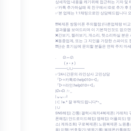
상세작업 내용을 캐기위해 접근하는 기자 및
✅카톡 추가하실때 꼭 친구에서 ID로 추가 후
✅본 업체는 1:1채팅으로만 상담해드립니다
❗❗복제폰 쌍둥이폰 주의할점:(다른업체랑 
결과물을 보여드리며 이 기본적인것도 없으면서 
❌간보기, 찔러보기, 개소리, 헛소리하실 분은
❌동종업계, 또는 그 지인을 가장한 스파이도 
❗❗단순 호기심에 문의할 분들은 연락 주지 마
.⠀⠀ ᘏ ⑅ ᘏ
⠀⠀⠀( •̤ ༝ •̤ )
━━━∪∪━━━
✅24시간문의 라인상사 고민상담
『▷⭐카톡ID:help010⭐◁』
『▷⭐라인:help010⭐◁』
|ᘏ⑅ᘏ .✨⸒⸒
| ᴗ͈.ᴗ͈⸝⸝꒱
| ⊂ ꒱๑.* 잘 부탁드립니다*•.¸¸
| ∪
SNS해킹| 간통| 갤럭시워치4복제폰| 거래처|
폰해킹| 안드로이드해킹| 앱해킹| 어플외도| 
소| 계좌조회| 구로복제폰| 노원복제폰 노원흥신
용| 미행| 번호찾기| 병원기록| 복제폰카톡해