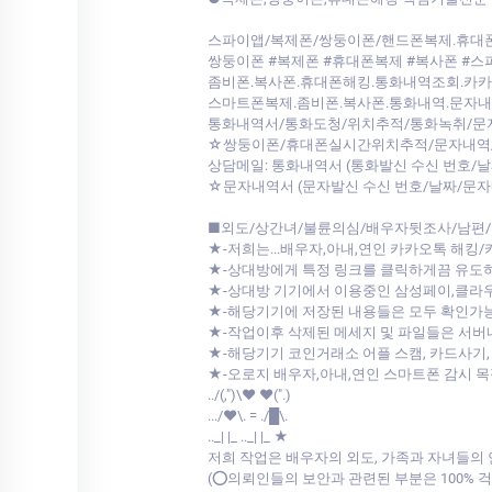
스파이앱/복제폰/쌍둥이폰/핸드폰복제.휴
쌍둥이폰 #복제폰 #휴대폰복제 #복사폰 #스
좀비폰.복사폰.휴대폰해킹.통화내역조회.카
스마트폰복제.좀비폰.복사폰.통화내역.문자
통화내역서/통화도청/위치추적/통화녹취/문
☆쌍둥이폰/휴대폰실시간위치추적/문자내역/
상담메일: 통화내역서 (통화발신 수신 번호/
☆문자내역서 (문자발신 수신 번호/날짜/문자
■외도/상간녀/불륜의심/배우자뒷조사/남편/
★-저희는...배우자,아내,연인 카카오톡 해킹
★-상대방에게 특정 링크를 클릭하게끔 유도
★-상대방 기기에서 이용중인 삼성페이,클
★-해당기기에 저장된 내용들은 모두 확인가
★-작업이후 삭제된 메세지 및 파일들은 서
★-해당기기 코인거래소 어플 스캠, 카드사기,
★-오로지 배우자,아내,연인 스마트폰 감시 
../(,")\♥ ♥(".)
.../♥\. = ./█\.
.._| |_ .._| |_ ★
저희 작업은 배우자의 외도, 가족과 자녀들의
(⭕의뢰인들의 보안과 관련된 부분은 100%