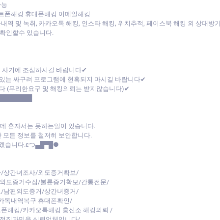
가능
트폰해킹 휴대폰해킹 이메일해킹
내역 및 녹취, 카카오톡 해킹, 인스타 해킹, 위치추적, 페이스북 해킹 외 상대
확인할수 있습니다.
폰 사기에 조심하시길 바랍니다✔
있는 싸구려 프로그램에 현혹되지 마시길 바랍니다✔
다 (무리한요구 및 해킹의뢰는 받지않습니다)✔
████████
데 혼자서는 못하는일이 있습니다.
 모든 정보를 철저히 보안합니다.
습니다.εつ▄█▀█●
/상간녀조사/외도증거확보/
/외도증거수집/불륜증거확보/간통전문/
/남편외도증거/상간녀증거/
카톡내역복구 휴대폰확인/
트폰해킹/카카오톡해킹 흥신소 해킹의뢰 /
 정직과믿음 신뢰업체입니다/