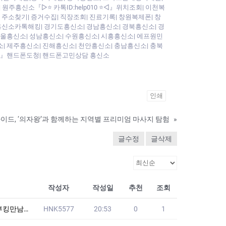
흥신소『▷⭐ 카톡ID:help010 ⭐◁』위치조회| 이천복
주소찾기| 증거수집| 직장조회| 진료기록| 창원복제폰| 창
 흥신소카톡해킹| 경기도흥신소| 경남흥신소| 경북흥신소| 경
』서울흥신소| 성남흥신소| 수원흥신소| 시흥흥신소| 에프원민
소| 제주흥신소| 진해흥신소| 천안흥신소| 충남흥신소| 충북
 ⭐◁』핸드폰도청| 핸드폰고민상담 흥신소
인쇄
가이드, ‘의자왕’과 함께하는 지역별 프리미엄 마사지 탐험
»
글수정
글삭제
작성자
작성일
추천
조회
구번개만남
HNK5577
20:53
0
1