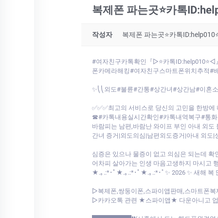
복제폰 파는곳⭐카톡ID:he
작성자
복제폰 파는곳⭐카톡ID:help0
#여자친구카톡확인『▷⭐카톡ID:help0
폰카메라해킹#여자친구스마트폰위치추적#
✨⎝⎝외도#불륜#간통#상간녀#상간남#이혼소
✅✅✅최고의 서비스로 당신의 고민을 한방에 
☎#카톡내용실시간확인#카톡내역복구#통화기
바람피는 남편,바람난 와이프 부인 아내 외
간녀 증거|외도의심|남편외도증거|아내 외도|
심증은 있으나 물증이 없고 의심은 되는데 확
어차피 살아가는 인생 마음고생하지 마시고 
★.｡.:*･ﾟ★.｡.:*･ﾟ★.｡.:*･ﾟ✨ 2026 ✨ 
▷복제폰,쌍둥이폰,스파이앱판매,스마트폰복
▷카카오톡 관련 ★스파이앱★ 다운아니고 업계최초 저희가 개발한툴로