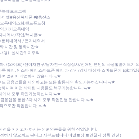
대폰복제프로그램
파이앱#용산복제폰 #it흥신소
카오톡내역조회.핸드폰도청
내역.카카오톡내역
자내역서/작업/복사폰☆
통화내역서 / 문자내역서
날짜 시간 및 통화시간☆
내용)- 실시간위치추적
아내(와이프)/전여자친구/남자친구 직장상사/전애인 연인의 사생활훔쳐보기
/카톡 해킹, 인스타 해킹,스마트폰 해킹 과 감시/감시 대상자 스마트폰에 apk
하여 멀웨어 작업하지 않습니다ᯓ★
라우드,금융앱들을 제외하고는 모든 활동내역 확인가능하십니다ᯓ★
능하시며 이전 삭제된 내용들도 복구가능합니다.ᯓ★
버내에서 모두 확인가능하십니다ᯓ★
 금융앱을 통한 3자 사기 모두 작업진행 안합니다.ᯓ★
목적으로만 작업합니다,.ᯓ★
 안전을 지키고자 하시는 의뢰인분들을 위한 작업입니다.
 걱정하지 않으셔도 된다고 자부드립니다.비밀보장 보안철저 정확 안전）