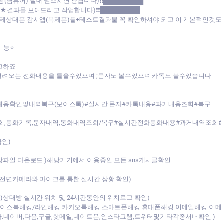
상(팀뷰어) 절대 믿으시면 안됩니다)❗❗█████████
트★결과물 보여드리고 작업합니다)❗❗█████████
:(실제상대폰 감시앱(복제폰)툴+테스트결과물 꼭 확인하셔야 되고 이 기본적인
기능⭐
고하죠
걸려오는 전화내용을 들을수있으며 ;문자도 볼수있으며 카톡도 볼수있습니다
 내용확인및내역복구(보이스톡)#실시간 문자#카톡내용#과거내용조회#복구
역조회,통화기록,문자내역,통화내역조회/복구#실시간전화통화내용#과거내역조회
확인)
동영상파일 다운로드 )해당기기에서 이용중인 모든 sns게시글확인
전면카메라와 마이크를 통한 실시간 상황 확인)
상대방 실시간 위치 및 24시간동안의 위치로그 확인）
페이스북해킹/라인해킹 카카오톡해킹 스마트폰해킹 휴대폰해킹 이메일해킹 이
다.네이버,다음,구글,핫메일,네이트온,인스타그램,트위터및기타각종서버확인 )