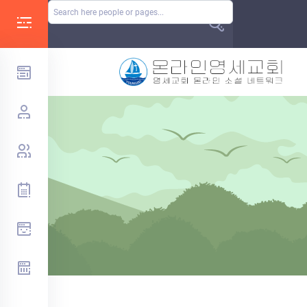
Skip
to
content