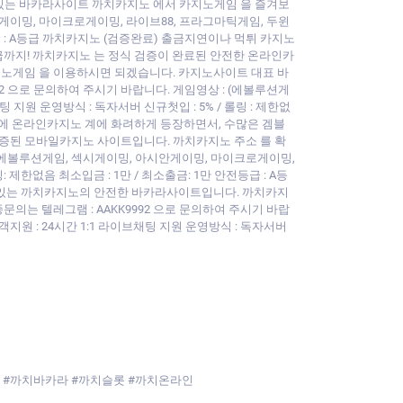
수 있는 바카라사이트 까치카지노 에서 카지노게임 을 즐겨보
게이밍, 마이크로게이밍, 라이브88, 프라그마틱게임, 두윈
한없음 : A등급 까치카지노 (검증완료) 출금지연이나 먹튀 카지노
까지! 까치카지노 는 정식 검증이 완료된 안전한 온라인카
노게임 을 이용하시면 되겠습니다. 카지노사이트 대표 바
2 으로 문의하여 주시기 바랍니다. 게임영상 : (에볼루션게
지원 운영방식 : 독자서버 신규첫입 : 5% / 롤링 : 제한없
동시에 온라인카지노 계에 화려하게 등장하면서, 수많은 겜블
증된 모바일카지노 사이트입니다. 까치카지노 주소 를 확
: (에볼루션게임, 섹시게이밍, 아시안게이밍, 마이크로게이밍,
 제한없음 최소입금 : 1만 / 최소출금: 1만 안전등급 : A등
고있는 까치카지노의 안전한 바카라사이트입니다. 까치카지
는 텔레그램 : AAKK9992 으로 문의하여 주시기 바랍
지원 : 24시간 1:1 라이브채팅 지원 운영방식 : 독자서버
 #까치바카라 #까치슬롯 #까치온라인