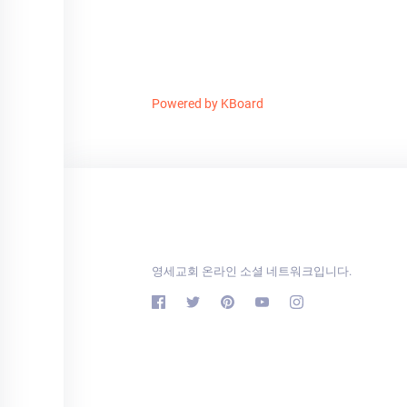
Powered by KBoard
영세교회 온라인 소셜 네트워크입니다.