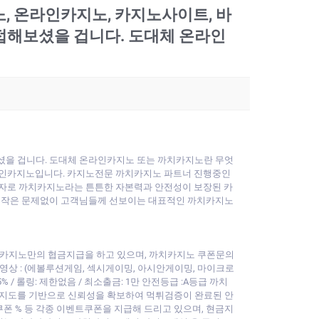
 온라인카지노, 카지노사이트, 바
접해보셨을 겁니다. 도대체 온라인
셨을 겁니다. 도대체 온라인카지노 또는 까치카지노란 무엇
라인카지노입니다. 카지노전문 까치카지노 파트너 진행중인
투자로 까치카지노라는 튼튼한 자본력과 안전성이 보장된 카
고 작은 문제없이 고객님들께 선보이는 대표적인 까치카지노
치카지노만의 협금지급을 하고 있으며, 까치카지노 쿠폰문의
영상 : (에볼루션게임, 섹시게이밍, 아시안게이밍, 마이크로
% / 롤링: 제한없음 / 최소출금: 1만 안전등급 :A등급 까치
인지도를 기반으로 신뢰성을 확보하여 먹튀검증이 완료된 안
쿠폰 % 등 각종 이벤트쿠폰을 지급해 드리고 있으며, 현금지