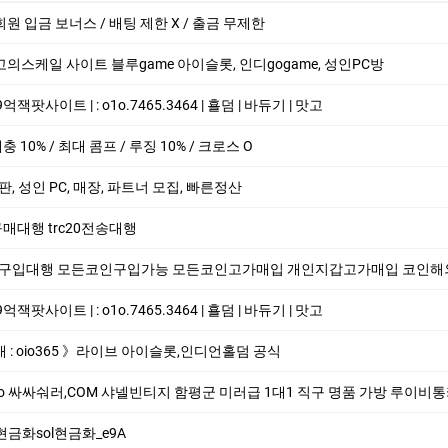
회원 입금 보너스 / 배팅 제한 X / 출금 무제한
↘최고의스케일 사이트 블루game 아이슬­롯, 인디gogame, 성인PC방
­팟사이트 | : o1o.7465.3464 | 횰덤 | 바듀기 | 맛고
 매충 10% / 최대 콤프 / 루징 10% / 크로스 O
 총판, 성인 PC, 매장, 파트너 모집, 빠른정산
20구매대행 trc20전송대행
코인구입대행 모든코인구입가능 모든코인고가매입 개인지갑고가매입 코인해외지갑매입 trc20
­팟사이트 | : o1o.7465.3464 | 횰덤 | 바듀기 | 맛고
래 : oio365 》라이브 아이슬롯,인디언홀덤 공식
싸싸숴러,COM 샤넬빈티지 함평군 미러급 1대1 직구 명품 가방 루이비통카드지갑 남성명
현금화sol현금화_e9A