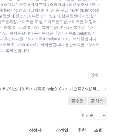
 #스마트폰도청 #위치추적 #스파이앱 #남편뒷조사 #아내
ng,인스타그램,네이버,다음,구글,naver,daum.googl
부해킹,심부름센터,뒷조사,심부름센터 뒷조사,심부름센터 사람찾기,
스마트폰해킹,스마트폰 도청,스마트폰도청,스마트폰 해킹어
 카톡ID:help010 ⭐◁』복제폰팝니다 용산복제폰『▷⭐
 ⭐◁』복제폰팝니다 용산복제폰『▷⭐ 카톡ID:help010 ⭐
다 용산복제폰『▷⭐ 카톡ID:help010 ⭐◁』복제폰팝니다
 카톡ID:help010 ⭐◁』복제폰팝니다 용산복제폰『▷⭐ 카
0 ⭐◁』복제폰팝니다
인쇄
남친/여친/애인/카톡해킹/인스타해킹⭐카톡ID:help010⭐카카오톡감시/핸드폰해킹해드립니다
»
글수정
글삭제
작성자
작성일
추천
조회