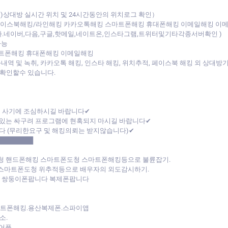
상대방 실시간 위치 및 24시간동안의 위치로그 확인）
페이스북해킹/라인해킹 카카오톡해킹 스마트폰해킹 휴대폰해킹 이메일해킹 이
다.네이버,다음,구글,핫메일,네이트온,인스타그램,트위터및기타각종서버확인 )
가능
트폰해킹 휴대폰해킹 이메일해킹
내역 및 녹취, 카카오톡 해킹, 인스타 해킹, 위치추적, 페이스북 해킹 외 상대
확인할수 있습니다.
폰 사기에 조심하시길 바랍니다✔
있는 싸구려 프로그램에 현혹되지 마시길 바랍니다✔
다 (무리한요구 및 해킹의뢰는 받지않습니다)✔
████████
청 핸드폰해킹 스마트폰도청 스마트폰해킹등으로 불륜잡기.
 스마트폰도청 위추적등으로 배우자의 외도감시하기.
다 쌍둥이폰팝니다 복제폰팝니다
마트폰해킹.용산복제폰.스파이앱
소.
어플