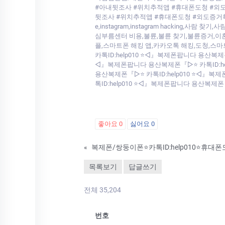
#아내뒷조사 #위치추적앱 #휴대폰도청 #외
뒷조사 #위치추적앱 #휴대폰도청 #외도증거확보 #
e,instagram,instagram hacki
심부름센터 비용,불륜,불륜 찾기,불륜증거,이
플,스마트폰 해킹 앱,카카오톡 해킹,도청,스마
카톡ID:help010 ⭐◁』복제폰팝니다 용산복제
◁』복제폰팝니다 용산복제폰『▷⭐ 카톡ID:hel
용산복제폰『▷⭐ 카톡ID:help010 ⭐◁』복
톡ID:help010 ⭐◁』복제폰팝니다 용산복제폰
좋아요
0
싫어요
0
«
목록보기
답글쓰기
전체 35,204
번호