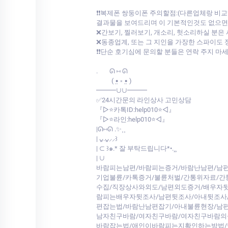
❗❗복제폰 쌍둥이폰 주의할점:(다른업체랑 
결과물을 보여드리며 이 기본적인것도 없으면서 
❌간보기, 찔러보기, 개소리, 헛소리하실 분은
❌동종업계, 또는 그 지인을 가장한 스파이도 
❗❗단순 호기심에 문의할 분들은 연락 주지 마
.⠀⠀ ᘏ ⑅ ᘏ
⠀⠀⠀( •̤ ༝ •̤ )
━━━∪∪━━━
✅24시간문의 라인상사 고민상담
『▷⭐카톡ID:help010⭐◁』
『▷⭐라인:help010⭐◁』
|ᘏ⑅ᘏ .✨⸒⸒
| ᴗ͈.ᴗ͈⸝⸝꒱
| ⊂ ꒱๑.* 잘 부탁드립니다*•.¸¸
| ∪
바람피는남편/바람피는증거/바람난남편/남편
기업불륜/카톡증거/불륜처벌/간통위자료/
수집/직장상사와외도/남편외도증거/배우자뒷
람피는배우자뒷조사/남편뒷조사/아내뒷조사
편잡는법/바람난남편잡기/아내불륜현장/남
남자친구바람/여자친구바람/여자친구바람의
바람잡는법/애인이바람피는지확인하는방법/남