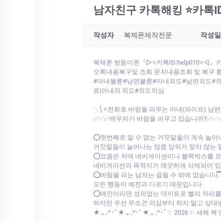
남자친구 카톡해킹 ⭐카톡I
작성자
복제폰제작전문
작성일
복제폰 쌍둥이폰『▷⭐카톡ID:help010⭐
오톡내용복구및 조회 문자내용조회 및 복구 
#아내불륜#남편불륜#아내외도#남편외도#외도
료|아내의 외도#외도의심
╲⎝⭐전화로 바람을 피우는 아내(와이프) 남
✅✅✅배우자가 바람을 피우고 있습니까?✅✅
⭕첫번째로 알 수 없는 거짓말들이 계속 늘어나
거짓말들이 늘어나는 많큼 앞뒤가 맞지 않는 
⭕요즘은 차에 네비게이션이나 블랙박스를 
네비게이션의 목적지가 깨끗하게 삭제되어 있
⭕바람을 피는 남자는 걸릴 수 밖에 없습니다.̿̿ ̿̿ ̿’̿’̵͇̿̿з=༼ 
모든 행동이 예전과 다르기 때문입니다.
⭕애인이라면 성의업는 데이트로 빨리 자리를
하지만 우선 무조건 의심부터 하지 말고 상대방
★.｡.:*･ﾟ★.｡.:*･ﾟ★.｡.:*･ﾟ✨ 2026 ✨ 