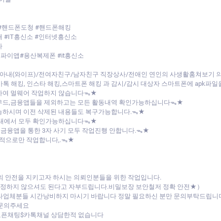
#핸드폰도청 #핸드폰해킹
 #IT흥신소 #인터넷흥신소
다
스파이앱#용산복제폰 #it흥신소
아내(와이프)/전여자친구/남자친구 직장상사/전애인 연인의 사생활훔쳐보기
/카톡 해킹, 인스타 해킹,스마트폰 해킹 과 감시/감시 대상자 스마트폰에 apk
하여 멀웨어 작업하지 않습니다ᯓ★
라우드,금융앱들을 제외하고는 모든 활동내역 확인가능하십니다ᯓ★
능하시며 이전 삭제된 내용들도 복구가능합니다.ᯓ★
버내에서 모두 확인가능하십니다ᯓ★
 금융앱을 통한 3자 사기 모두 작업진행 안합니다.ᯓ★
목적으로만 작업합니다,.ᯓ★
의 안전을 지키고자 하시는 의뢰인분들을 위한 작업입니다.
 걱정하지 않으셔도 된다고 자부드립니다.비밀보장 보안철저 정확 안전★）
 타업체분들 시간낭비하지 마시기 바랍니다 정말 필요하신 분만 문의부탁드립니
 문의주세요
 오픈채팅$카톡채널 상담한적 없습니다