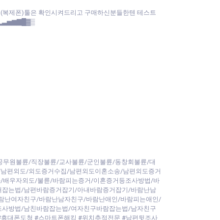
앱(복제폰)툴은 확인시켜드리고 구매하신분들한텐 테스트
▂▃▅▆▇█▓▒
공무원불륜/직장불륜/교사불륜/군인불륜/동창회불륜/대
/남편외도/외도증거수집/남편외도이혼소송/남편외도증거
/배우자외도/불륜/바람피는증거/이혼증거등조사방법/바
내잡는법/남편바람증거잡기/아내바람증거잡기/바람난남
람난여자친구/바람난남자친구/바람난애인/바람피는애인/
조사방법/남친바람잡는법/여자친구바람잡는법/남자친구
#휴대폰도청 #스마트폰해킹 #위치추적전문 #남편뒷조사