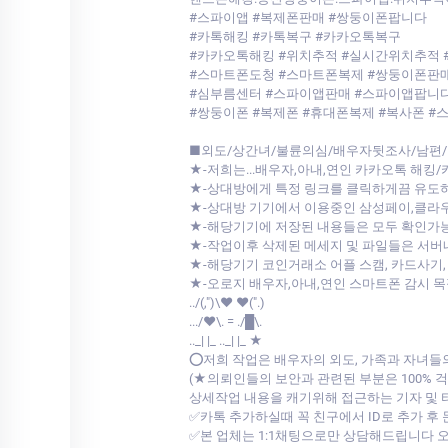
#스파이앱 #복제폰판매 #쌍둥이폰팝니다
#카톡해킹 #카톡복구 #카카오톡복구
#카카오톡해킹 #위치추적 #실시간위치추적 
#스마트폰도청 #스마트폰복제 #쌍둥이폰판매
#심부름센터 #스파이앱판매 #스파이앱팝니
#쌍둥이폰 #복제폰 #휴대폰복제 #복사폰 #
■외도/상간녀/불륜의심/배우자뒷조사/남편/
★-저희는...배우자,아내,연인 카카오톡 해킹
★-상대방에게 특정 링크를 클릭하게끔 유도
★-상대방 기기에서 이용중인 삼성페이,클
★-해당기기에 저장된 내용들은 모두 확인가
★-작업이후 삭제된 메세지 및 파일들은 서
★-해당기기 코인거래소 어플 스캠, 카드사기,
★-오로지 배우자,아내,연인 스마트폰 감시 
../(,")\♥ ♥(".)
.../♥\. = ./█\.
.._| |_ .._| |_ ★
⭕저희 작업은 배우자의 외도, 가족과 자녀들
(★의뢰인들의 보안과 관련된 부분은 100%
상세작업 내용을 캐기위해 접근하는 기자 및
✅카톡 추가하실때 꼭 친구에서 ID로 추가 후
✅본 업체는 1:1채팅으로만 상담해드립니다