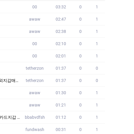
00
03:32
0
1
awaw
02:47
0
1
awaw
02:38
0
1
00
02:10
0
1
00
02:01
0
1
tetherzon
01:37
0
0
코인전송대행
tetherzon
01:37
0
0
awaw
01:30
0
1
awaw
01:21
0
1
품가방 HJO
bbabvdfsh
01:12
0
1
fundwash
00:31
0
1