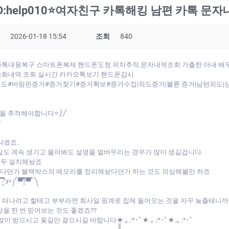
D:help010⭐여자친구 카톡해킹 남편 카톡 
2026-01-18 15:54
조회
840
◁』카톡내용복구 스마트폰복제 핸드폰도청.위치추적.문자내역조회 가출한 아내 배
통화내역 조회 실시간 카카오톡보기 핸드폰감시
#바람핀증거#증거찾기#증거확보#증거수집|외도증거|불륜 증거|남편외도|상간
편을 추적해야합니다⭐⎠╱
✅
겠죠..
일도 계속 생기고 물어봐도 설명을 얼버무리는 경우가 많이 생길겁니다.
모두 설치해놨죠
다던가 블랙박스의 메모리를 정리해놨다던가 하는 것도 의심해볼만 하죠
▀̿̿?̯̿̿▀̿ ̿ ༽
 떠나려고 할테고 부부라면 회사일 핑계로 집에 들어오는 것을 자꾸 늦출테니
을 한 번 믿어보는 것도 좋겠죠??
새해 복 많이 받으시고 꽃길만 걸으시길 바랍니다★.｡.:*･ﾟ★.｡.:*･ﾟ★.｡.:*･ﾟ