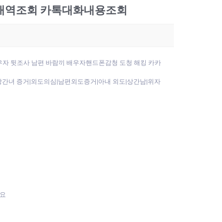
문자내역조회 카톡대화내용조회
우자 뒷조사 남편 바람끼 배우자핸드폰감청 도청 해킹 카카
녀 증거|외도의심|남편외도증거|아내 외도|상간남|위자
까요