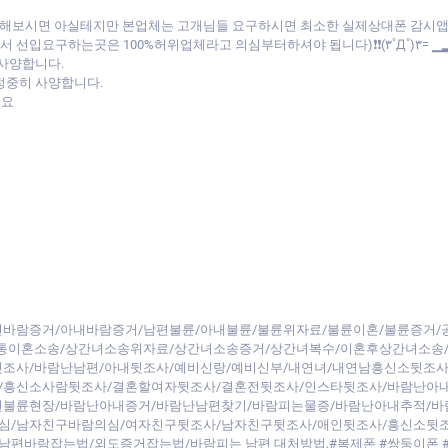
비교해보시면 아실테지만 본업체는 고개님들 요구하시면 최소한 실제상대폰 감시
선입요구하는곳은 100%허위업체라고 의심부터하셔야 됩니다)❗❗(۳˚Д˚)۳= ▁
 사양합니다.
정중히 사양합니다.
세요
바람증거/아내바람증거/남편불륜/아내불륜/불륜위자료/불륜이혼/불륜증거/
간통이혼소송/상간녀소송위자료/상간녀소송증거/상간녀복수/이혼후상간녀소송
조사/바람난남편/아내뒷조사/예비신랑/예비신부/내연녀/내연남흥신소뒷조사
/흥신소사람뒷조사/결혼할여자뒷조사/결혼전뒷조사/인스타뒷조사/바람난아
편불륜현장/바람난아내증거/바람난남편찾기/바람피는물증/바람난아내추적/바
심/남자친구바람의심/여자친구뒷조사/남자친구뒷조사/애인뒷조사/흥신소뒷
편바람잡는법/외도증거잡는법/바람피는 남편 대처방법,#복제폰 #쌍둥이폰 