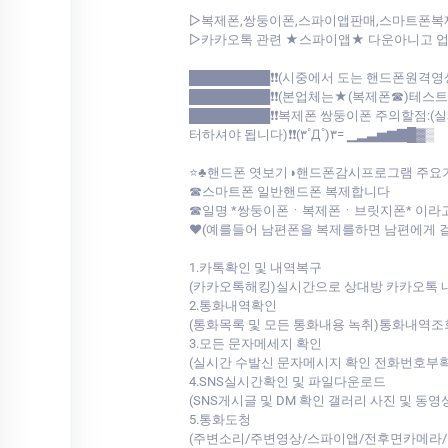
▷복제폰,쌍둥이폰,스파이앱판매,스마트폰복
▷카카오톡 관련 ★스파이앱★ 다운아니고 업계최초 저희가 개발한툴로
█████████❗❗(시중에서 도는 핸드폰원격영
█████████❗❗(본업체는★(복제폰☎)테스
█████████❗❗복제폰 쌍둥이폰 주의할점
터하셔야 됩니다)❗❗(۳˚Д˚)۳= ▁▂▃▅▆▇█▓▒
⭐♣핸드폰 엿보기◑핸드폰감시프로그램 주요
☎스마트폰 일반핸드폰 복제합니다
☎일명 *쌍둥이폰ㆍ복제폰ㆍ브릿지폰* 이라
♥(예를들어 남편폰을 복제를하면 남편에게 
1.카톡확인 및 내역복구
(카카오톡해킹)실시간으로 상대방 카카오톡
2.통화내역확인
(통화목록 및 모든 통화내용 녹취)통화내
3.모든 문자메세지 확인
(실시간 수발신 문자메시지 확인 전화번호부
4.SNS실시간확인 및 파일다운로드
(SNS게시글 및 DM 확인 갤러리 사진 및 
5.통화도청
(주변소리/주변영상/스파이앱/전후면카메라/