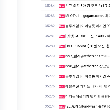
35284
신규 회원 3만 원 쿠폰 / 신규 
New
35283
ISLOT↘indigogam.com
New
35282
블루게­임 | 아이슬룟 아시안 99억잭
New
35281
[ 갓벳 GODBET ] 신규 40% /
New
35280
[ BLUECASINO ] 회원 모집,
New
35279
I997_텔레@tetherzon trc
New
35278
I998_텔래@tetherzon 잡
New
35277
블루게­임 | 아이슬룟 아시안 99억잭
New
35276
에볼루션 카­지노 《카 턱 , 텔 
New
35275
미러급레플리카 탤ㄹㅔ sssreo 
New
35274
t2J_텔레@fundwash 솔라나
New