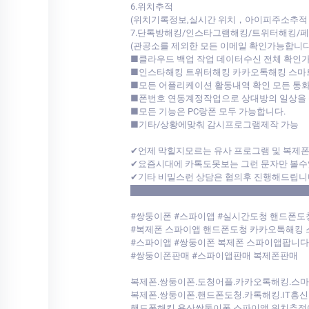
6.위치추적
(위치기록정보,실시간 위치，아이피주소추적 )
7.단톡방해킹/인스타그램해킹/트위터해킹/
(관공소를 제외한 모든 이메일 확인가능합니
■클라우드 백업 작업 데이터수신 전체 확인
■인스타해킹 트위터해킹 카카오톡해킹 스마
■모든 어플리케이션 활동내역 확인 모든 통화
■폰번호 연동계정작업으로 상대방의 일상을 
■모든 기능은 PC랑폰 모두 가능합니다.
■기타/상황에맞춰 감시프로그램제작 가능
✔언제 막힐지모르는 유사 프로그램 및 복제
✔요즘시대에 카톡도못보는 그런 문자만 볼수
✔기타 비밀스런 상담은 협의후 진행해드립니
████████████████████████████
#쌍둥이폰 #스파이앱 #실시간도청 핸드폰도
#복제폰 스파이앱 핸드폰도청 카카오톡해킹
#스파이앱 #쌍둥이폰 복제폰 스파이앱팝니
#쌍둥이폰판매 #스파이앱판매 복제폰판매
복제폰.쌍둥이폰.도청어플.카카오톡해킹.스
복제폰.쌍둥이폰.핸드폰도청.카톡해킹.IT흥신
핸드폰해킹.용산쌍둥이폰.스파이앱.위치추적