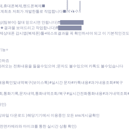
제,휴대폰복제,핸드폰복제■
 작업합니다■ก็็็็็็็็็็็็็ʕ•͡ᴥ•ʔ ก้้้้้้้้้้้
상(팀뷰어) 절대 믿으시면 안됩니다)❗❗█████████
트★결과물 보여드리고 작업합니다)❗❗█████████
:(실제상대폰 감시앱(복제폰)툴+테스트결과물 꼭 확인하셔야 되고 이 기본적인
기능⭐
고하죠
걸려오는 전화내용을 들을수있으며 ;문자도 볼수있으며 카톡도 볼수있습니다
 내용확인및내역복구(보이스톡)#실시간 문자#카톡내용#과거내용조회#복구
역조회,통화기록,문자내역,통화내역조회/복구#실시간전화통화내용#과거내역조회
확인)
동영상파일 다운로드 )해당기기에서 이용중인 모든 sns게시글확인
전면카메라와 마이크를 통한 실시간 상황 확인)