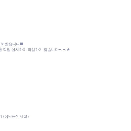
 의뢰받습니다■
파일을 직접 설치하여 작업하지 않습니다ᯓᯓ★
다 (장난문의사절）