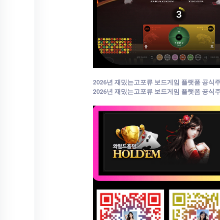
2026년
재밌는고포류 보드게임 플랫폼 공식
2026년
재밌는고포류 보드게임 플랫폼 공식