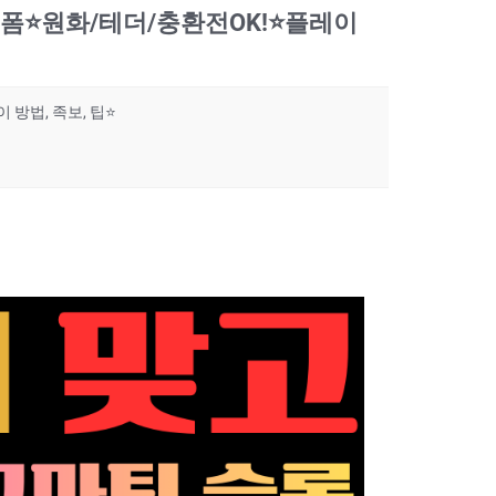
랫폼⭐️원화/테더/충환전OK!⭐️플레이
방법, 족보, 팁⭐️