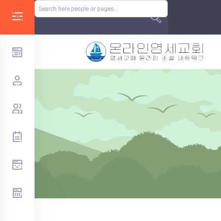
Skip
to
content