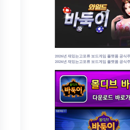
2026년
재밌는고포류 보드게임 플랫폼 공식
2026년
재밌는고포류 보드게임 플랫폼 공식