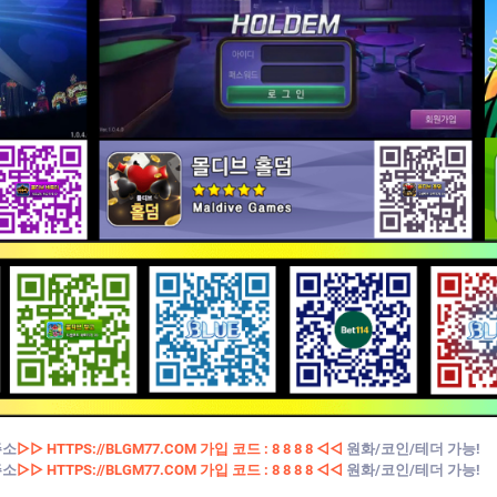
주소
▷▷ HTTPS://BLGM77.COM 가입 코드 : 8 8 8 8 ◁◁
원화/코인/테더 가능!
주소
▷▷ HTTPS://BLGM77.COM 가입 코드 : 8 8 8 8 ◁◁
원화/코인/테더 가능!