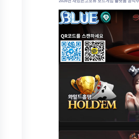
2026년
재밌는고포류 보드게임 플랫폼 공식