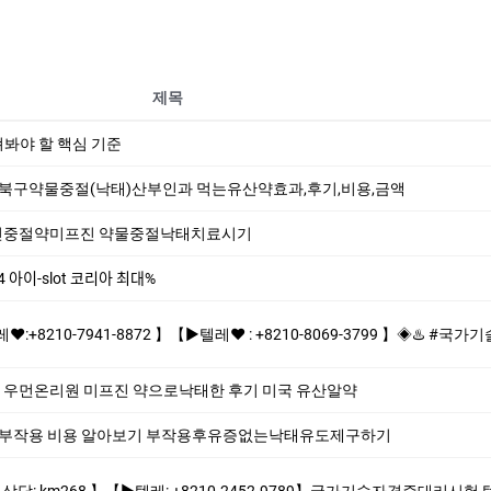
제목
펴봐야 할 핵심 기준
주북구약물중절(낙태)산부인과 먹는유산약효과,후기,비용,금액
신중절약미프진 약물중절낙태치료시기
4 아이-slot 코리아 최대%
 】【▶텔레♥ : +8210-8069-3799 】◈♨️ #국가기술자격증대리시험 #공인영어시험대리시험 #토익대리시험♨️ ♨️제작업체-위조업체-대리시험
우먼온리원 미프진 약으로낙태한 후기 미국 유산알약
 부작용 비용 알아보기 부작용후유증없는낙태유도제구하기
210-2452-9789】국가기술자격증대리시험 텝스대리시험 토익대리시험 ✅본 업체는 1:1채팅으로만 상담해드립니다 오픈채팅$텔레채널/그룹 상담한적 없