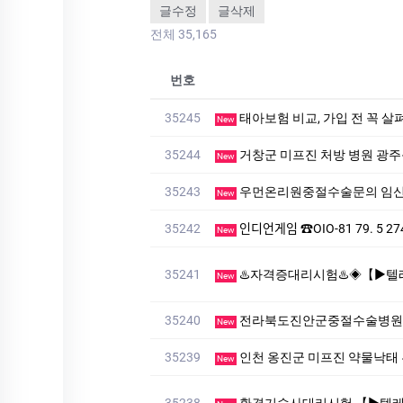
글수정
글삭제
전체 35,165
번호
35245
태아보험 비교, 가입 전 꼭 살
New
35244
거창군 미프진 처방 병원 광
New
35243
우먼온리원중절수술문의 임
New
35242
인디언게임 ☎OIO-81 79. 5 27
New
35241
♨️자격증대리시험♨️◈【▶텔레♥:+8210-7941-8872
New
35240
전라북도진안군중절수술병원 
New
35239
인천 옹진군 미프진 약물낙태
New
35238
환경기술사대리시험 【▶텔레상담: km268 】【▶텔레: +8