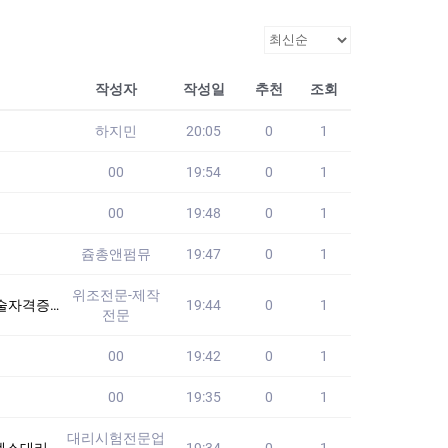
작성자
작성일
추천
조회
하지민
20:05
0
1
00
19:54
0
1
00
19:48
0
1
쥼총앤펌뮤
19:47
0
1
위조전문-제작
♨️ #국가기술자격
19:44
0
1
전문
00
19:42
0
1
00
19:35
0
1
대리시험전문업
습니다!! 24시
19:34
0
1