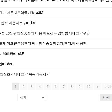
자로단가 마운자로약국가격_a3M
로구입처 마운자로구매_l9E
술 금천구 임신중절약 비용 미프진 구입방법 낙­태알약구입
산유도제 미프진복용후기 먹는임신중절약효과,후기,비용,금액
입 블테판매_c3F
 판매_d5L
.임신초기낙­태알약 복용가능시기
1
2
3
4
5
6
7
8
9
10
»
마지
검색