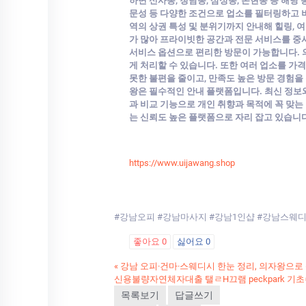
하면 신사동, 청담동, 삼성동, 논현동 등 해당 
문성 등 다양한 조건으로 업소를 필터링하고 비
역의 상권 특성 및 분위기까지 안내해 힐링, 
가 많아 프라이빗한 공간과 전문 서비스를 중
서비스 옵션으로 편리한 방문이 가능합니다. 의
게 처리할 수 있습니다. 또한 여러 업소를 가격
못한 불편을 줄이고, 만족도 높은 방문 경험을 
왕은 필수적인 안내 플랫폼입니다. 최신 정보와
과 비교 기능으로 개인 취향과 목적에 꼭 맞는
는 신뢰도 높은 플랫폼으로 자리 잡고 있습니다
https://www.uijawang.shop
#강남오피 #강남마사지 #강남1인샵 #강남스웨
좋아요
0
싫어요
0
«
강남 오피·건마·스웨디시 한눈 정리, 의자왕으로
신용불량자연체자대출 탤ㄹH끄램 peckpark
목록보기
답글쓰기