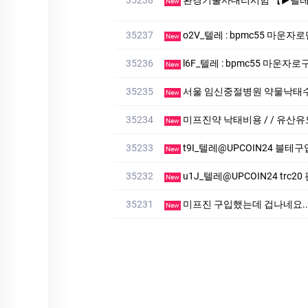
New
35237
o2V_텔레 : bpmc55 마운
New
35236
l6F_텔레 : bpmc55 마운자
New
35235
서울 임신중절병원 약물낙태수
New
35234
미프진약 낙태비용 / / 유
New
35233
t9I_텔레@UPCOIN24 블테구
New
35232
u1J_텔레@UPCOIN24 trc20
New
35231
미프진 구입했는데 겁나네요.
New