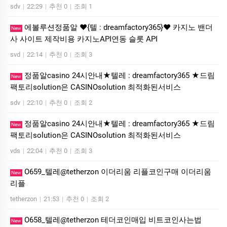
sdv
|
22:29
|
추천 0
|
조회 1
에볼루션정품알 ❤️{텔 : dreamfactory365}❤️ 카지노 밴더
New
사 사이트 제작비용 카지노API연동 슬롯 API
svd
|
22:14
|
추천 0
|
조회 3
정품알casino 24시안내★텔레 : dreamfactory365 ★드림
New
팩토리solution은 CASINOsolution 최적화된서비스
sdv
|
22:10
|
추천 0
|
조회 2
정품알casino 24시안내★텔레 : dreamfactory365 ★드림
New
팩토리solution은 CASINOsolution 최적화된서비스
vds
|
22:04
|
추천 0
|
조회 3
O659_텔레@tetherzon 이더리움 리플코인구매 이더리움
New
리플
tetherzon
|
21:53
|
추천 0
|
조회 2
O658_텔레@tetherzon 테더코인매입 비트코인사는법
New