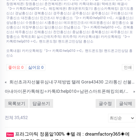
창원복제폰| 창원흥신소| 춘천복제폰| 카드내역| 카톡대화내용| 택배조회| 해결사
『▷⭐ 카톡ID:help010 ⭐◁』해킹복제폰| 휴대폰위치찾기| 흥신소카톡해킹| 경기도흥
신소| 경남흥신소| 경북흥신소| 경주흥신소| 공주흥신소| 광주흥신소| 구리흥신소| 대
구흥신소 대전흥신소| 민간조사| 부산흥신소『▷⭐ 카톡ID:help010 ⭐◁』서울흥신소|
성남흥신소| 수원흥신소| 시흥흥신소| 에프원민간조사| 에프원흥신소| 용인흥신소 울
산흥신소| 의정부흥신소| 일산흥신소| 전남흥신소『▷⭐ 카톡ID:help010 ⭐◁』전북흥
신소| 제주흥신소| 진해흥신소| 천안흥신소| 충남흥신소| 충북흥신소| 파주흥신소| 포
항흥신소 학력조회| 실시간위치추적| 위치추적| 카카오톡내용| 카카오톡해킹『▷⭐
카톡ID:help010 ⭐◁』핸드폰도청| 핸드폰고민상담 흥신소
오톡내용| 카카오톡해킹『▷⭐ 카톡ID:help010 ⭐◁』핸드폰도청| 핸드폰고민상담 흥
신소
좋아요
0
싫어요
0
인쇄
«
회선초과자선불유심내구제방법 탤레 Gora43430 고라통신 선불유심내구제 대학생용돈추가대출 중구무작자당일소액급전 긴급국민지원자금 VJG
아내아이폰카톡해킹⭐카톡ID:help010⭐남편스마트폰해킹의뢰/배우자스마트폰해킹흥신소/해킹의뢰가격/인스타해킹의뢰받습니다
»
목록보기
답글쓰기
글수정
글삭제
전체 35,452
프라그마틱 정품알100% ◈텔 래 : dreamfactory365◈에
New