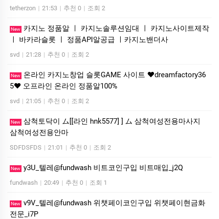
tetherzon
|
21:53
|
추천 0
|
조회 2
카지노 정품알 ㅣ 카지노솔루션임대 ㅣ 카지노사이트제작
New
ㅣ 바카라슬롯 ㅣ 정품API알공급 ㅣ카지노밴더사
svd
|
21:28
|
추천 0
|
조회 2
온라인 카지노창업 슬롯GAME 사이트 ❤dreamfactory36
New
5❤ 오프라인 온라인 정품알100%
svd
|
21:05
|
추천 0
|
조회 2
삼척토닥이 ム[[라인 hnk5577] ] ム 삼척여성전용마사지
New
삼척여성전용안마
SDFDSFDS
|
21:01
|
추천 0
|
조회 2
y3U_텔레@fundwash 비트코인구입 비트매입_j2Q
New
fundwash
|
20:49
|
추천 0
|
조회 1
v9V_텔레@fundwash 위챗페이코인구입 위챗페이현금화
New
전문_i7P