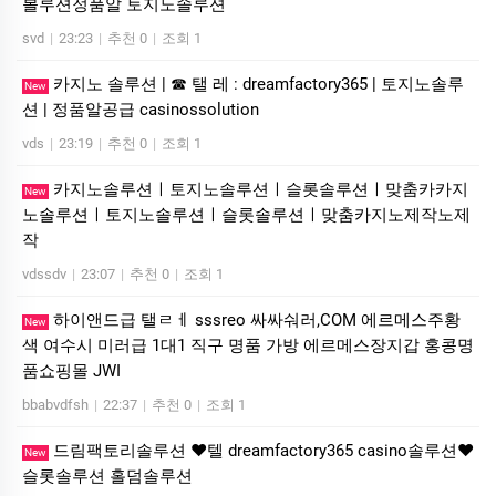
볼루션정품알 토지노솔루션
svd
|
23:23
|
추천 0
|
조회 1
카지노 솔루션 | ☎ 탤 레 : dreamfactory365 | 토지노솔루
New
션 | 정품알공급 casinossolution
vds
|
23:19
|
추천 0
|
조회 1
카지노솔루션ㅣ토지노솔루션ㅣ슬롯솔루션ㅣ맞춤카카지
New
노솔루션ㅣ토지노솔루션ㅣ슬롯솔루션ㅣ맞춤카지노제작노제
작
vdssdv
|
23:07
|
추천 0
|
조회 1
하이앤드급 탤ㄹㅔ sssreo 싸싸숴러,COM 에르메스주황
New
색 여수시 미러급 1대1 직구 명품 가방 에르메스장지갑 홍콩명
품쇼핑몰 JWI
bbabvdfsh
|
22:37
|
추천 0
|
조회 1
드림팩토리솔루션 ❤️텔 dreamfactory365 casino솔루션❤️
New
슬롯솔루션 홀덤솔루션