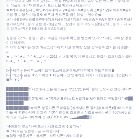
✅✅✅최고의 서비스로 당신의 고민을 한방에 해결해드릴수 있는 핸드폰 도청 즉 해
킹 어플로 배우자 핸드폰의 모든것을 확인해보세요✅✅✅
☎#카톡내용실시간확인#카톡내역복구#통화기록#문자확인#실시간위치추적#통화
도청 등 다양한 기능들로 배우자 핸드폰을 확인하실수 있어요☎
.#아내불륜#남편불륜#아내외도#남편외도#외도#바람핀증거#증거찾기#증거확보#
증거수집|외도증거|불륜 증거|남편외도|상간녀 증거|외도의심|남편외도증거|아내 외
도|상간남|위자료|아내의 외도#외도의심
심증은 있으나 물증이 없고 의심은 되는데 확인할 방법이 없어으시다면 더이상 망설
이지 마세요.
어차피 살아가는 인생 마음고생하지 마시고 행복한 삶을 살아갈수 있기를 응원합니
다
★.｡.:*･ﾟ★.｡.:*･ﾟ★.｡.:*･ﾟ✨ 2026 ✨ 새해 복 많이 받으시고 꽃길만 걸으시길 바랍니
다★.｡.:*･ﾟ★.｡.:*･ﾟ★.｡.:*･ﾟ
▷복제폰,쌍둥이폰,스파이앱판매,스마트폰복제,휴대폰복제,핸드폰복제■
▷카카오톡 관련 ★스파이앱★ 다운아니고 업계최초 저희가 개발한툴로 작업합니다
■ก็็็็็็็็็็็็็ʕ•͡ᴥ•ʔ ก้้้้้้้้้้้
█████████❗❗(시중에서 도는 핸드폰원격영상(팀뷰어) 절대 믿으시면 안됩니다)❗❗
█████████
█████████❗❗(본업체는★(복제폰☎)테스트★결과물 보여드리고 작업합니다)❗❗██
███████
█████████❗❗복제폰 쌍둥이폰 주의할점:(실제상대폰 감시앱(복제폰)툴+테스트결
과물 꼭 확인하셔야 되고 이 기본적인것도 없으면서 선입요구하는곳은 100%허위업
체라고 의심부터하셔야 됩니다)❗❗(۳˚Д˚)۳= ▁▂▃▅▆▇█▓▒
⭐♣핸드폰 엿보기◑핸드폰감시프로그램 주요기능⭐
☎스마트폰 일반핸드폰 복제합니다
☎일명 *쌍둥이폰ㆍ복제폰ㆍ브릿지폰* 이라고하죠