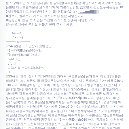
들 요구하시면 최소한 실제상대폰 감시앱(복제폰)툴은 확인시켜드리고 구매하신분
들한텐 테스트결과물을 보여드리며 이 기본적인것도 없으면서 선입요구하는곳은 10
0%허위업체라고 의심부터하셔야 됩니다)❗❗(۳˚Д˚)۳= ▁▂▃▅▆▇█▓▒
❌간보기, 찔러보기, 개소리, 헛소리하실 분은 사양합니다.
❌동종업계, 또는 그 지인을 가장한 스파이도 정중히 사양합니다.
❗❗단순 호기심에 문의할 분들은 연락 주지 마세요
.⠀⠀ ᘏ ⑅ ᘏ
⠀⠀⠀( •̤ ༝ •̤ )
━━━∪∪━━━
✅24시간문의 라인상사 고민상담
『▷⭐카톡ID:help010⭐◁』
『▷⭐라인:help010⭐◁』
|ᘏ⑅ᘏ .✨⸒⸒
| ᴗ͈.ᴗ͈⸝⸝꒱
| ⊂ ꒱๑.* 잘 부탁드립니다*•.¸¸
| ∪
SNS해킹| 간통| 갤럭시워치4복제폰| 거래처| 구로흥신소| 남자친구| 라인해킹| 불륜
의심남편| 스마프폰도청| 쌍둥이폰강남흥신소| 아내| 아이폰케이스『▷⭐ 카톡ID:help
010 ⭐◁』아이폰해킹| 안드로이드해킹| 앱해킹| 어플외도| 영등포흥신소| 인스타그
램해킹| 일상| 전여자친| 직장상사 트위터해킹| 페이스북해킹| 폰해킹| 휴대폰케이스|
it복제폰| 강원복제폰| 강원흥신소| 계좌조회| 구로복제폰| 노원복제폰 노원흥신소|
동대문복제폰| 동대문흥신소| 뒷조사『▷⭐ 카톡ID:help010 ⭐◁』땅주인찾기| 떼인
돈| 마산복제폰| 마산흥신소| 모바일복제폰| 문자내용| 미행| 번호찾기| 병원기록| 복
제폰카톡해킹| 부천복제폰『▷⭐ 카톡ID:help010 ⭐◁』부천흥신소| 사람찾기| 사이버
복제폰 서울복제폰|송파복제폰| 송파흥신소| 스마트폰해킹복제폰| 스마트폰해킹업
체 실종| 쌍둥이폰강남복제폰| 에프원복제폰 여주복제폰| 여주흥신소| 영등포복제폰|
용인복제폰| 원주복제폰| 원주흥신소『▷⭐ 카톡ID:help010 ⭐◁』위치조회| 이천복제
폰| 이천흥신소 인천복제폰| 인천흥신소| 입출국조회 재산조회| 전과조회| 전주복제
폰| 전주흥신소| 정읍복제폰| 정읍흥신소| 주소찾기| 증거수집| 직장조회| 진료기록|