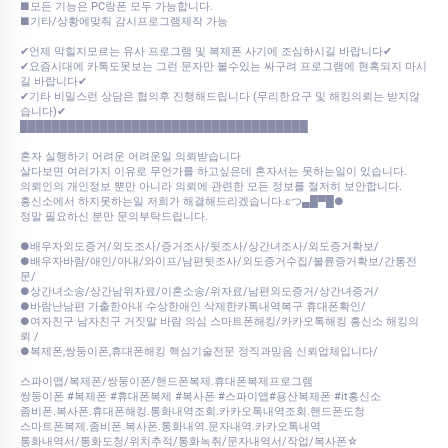
■모든 기능은 PC랑폰 모두 가능합니다.
■기타/상황에맞춰 감시프로그램제작 가능
✔언제 막힐지모르는 유사 프로그램 및 복제폰 사기에 조심하시길 바랍니다✔
✔요즘시대에 카톡도못보는 그런 문자만 볼수있는 싸구려 프로그램에 현혹되지 마시
길 바랍니다✔
✔기타 비밀스런 상담은 협의후 진행해드립니다 (무리한요구 및 해킹의뢰는 받지않
습니다)✔
████████████████████████████████████
혼자 실행하기 어려운 어려운일 의뢰받습니다
살다보면 여러가지 이유로 무언가를 하고싶은데 혼자서는 못하는일이 있습니다.
의뢰인의 개인정보 뿐만 아니라 의뢰에 관련한 모든 정보를 철저히 보안합니다.
흥신소에서 하지못하는일 저희가 해결해드리겠습니다.εつ▄█▀█●
정말 필요하신 분만 문의부탁드립니다.
●배우자외도증거/외도조사/증거조사/뒷조사/상간녀조사/외도증거확보/
●배우자바람/애인/아내/와이프/남편뒷조사/외도증거수집/불륜증거확보/간통전
문/
●상간녀소송/상간남위자료/이혼소송/위자료/남편외도증거/상간녀증거/
●바람난남편 가출한아내 수상한애인 삭제한카톡내역복구 휴대폰확인/
●여자친구 남자친구 거짓말 바람 의심 스마트폰해킹/카카오톡해킹 흥신소 해킹의
뢰 /
●복제폰,쌍둥이폰,휴대폰해킹 핵심기술전문 정직과믿음 신뢰업체입니다/
스파이앱/복제폰/쌍둥이폰/핸드폰복제.휴대폰복제프로그램
쌍둥이폰 #복제폰 #휴대폰복제 #복사폰 #스파이앱#용산복제폰 #it흥신소
좀비폰.복사폰.휴대폰해킹.통화내역조회.카카오톡내역조회.핸드폰도청
스마트폰복제.좀비폰.복사폰.통화내역.문자내역.카카오톡내역
통화내역서/통화도청/위치추적/통화녹취/문자내역서/작업/복사폰☆