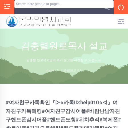
Skip
to
content
김충렬원로목사 설교
김충렬 원로목사님의 과거 설교를 시청할 수 있습니다.
Home
/
김충렬원로목사
#여자친구카톡확인『▷⭐카톡ID:help010⭐◁』여
자친구카톡해킹#여자친구감시어플#바람난남자친
구핸드폰감시어플#핸드폰도청#위치추적#복제폰#