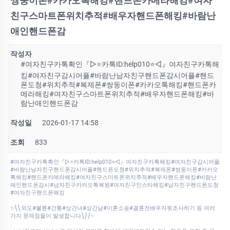
쌍둥이폰#카카오톡해킹#핸드폰카메라해킹#여자
친구스마트폰위치추적#배우자핸드폰해킹#바람난
애인핸드폰감
작성자
#여자친구카톡확인『▷⭐카톡ID:help010⭐◁』여자친구카톡해
킹#여자친구감시어플#바람난남자친구핸드폰감시어플#핸드
폰도청#위치추적#복제폰#쌍둥이폰#카카오톡해킹#핸드폰카
메라해킹#여자친구스마트폰위치추적#배우자핸드폰해킹#바
람난애인핸드폰감
작성일
2026-01-17 14:58
조회
833
#여자친구카톡확인『▷⭐카톡ID:help010⭐◁』여자친구카톡해킹#여자친구감시어플
#바람난남자친구핸드폰감시어플#핸드폰도청#위치추적#복제폰#쌍둥이폰#카카오
톡해킹#핸드폰카메라해킹#여자친구스마트폰위치추적#배우자핸드폰해킹#바람난
애인핸드폰감시#남자친구카카오톡복원#여자친구인스타해킹#남자친구핸드폰도청
#여자친구핸드폰해킹
✨⎝⎝외도#불륜#간통#상간녀#상간남#이혼소송#결혼전배우자뒷조사하기 등 여러
가지 문제점들이 발생합니다⎞⎠⎠✨