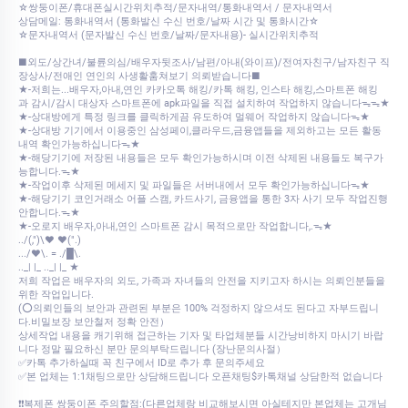
☆쌍둥이폰/휴대폰실시간위치추적/문자내역/통화내역서 / 문자내역서
상담메일: 통화내역서 (통화발신 수신 번호/날짜 시간 및 통화시간☆
☆문자내역서 (문자발신 수신 번호/날짜/문자내용)- 실시간위치추적
■외도/상간녀/불륜의심/배우자뒷조사/남편/아내(와이프)/전여자친구/남자친구 직
장상사/전애인 연인의 사생활훔쳐보기 의뢰받습니다■
★-저희는...배우자,아내,연인 카카오톡 해킹/카톡 해킹, 인스타 해킹,스마트폰 해킹
과 감시/감시 대상자 스마트폰에 apk파일을 직접 설치하여 작업하지 않습니다ᯓᯓ★
★-상대방에게 특정 링크를 클릭하게끔 유도하여 멀웨어 작업하지 않습니다ᯓ★
★-상대방 기기에서 이용중인 삼성페이,클라우드,금융앱들을 제외하고는 모든 활동
내역 확인가능하십니다ᯓ★
★-해당기기에 저장된 내용들은 모두 확인가능하시며 이전 삭제된 내용들도 복구가
능합니다.ᯓ★
★-작업이후 삭제된 메세지 및 파일들은 서버내에서 모두 확인가능하십니다ᯓ★
★-해당기기 코인거래소 어플 스캠, 카드사기, 금융앱을 통한 3자 사기 모두 작업진행
안합니다.ᯓ★
★-오로지 배우자,아내,연인 스마트폰 감시 목적으로만 작업합니다,.ᯓ★
../(,")\♥ ♥(".)
.../♥\. = ./█\.
.._| |_ .._| |_ ★
저희 작업은 배우자의 외도, 가족과 자녀들의 안전을 지키고자 하시는 의뢰인분들을
위한 작업입니다.
(⭕의뢰인들의 보안과 관련된 부분은 100% 걱정하지 않으셔도 된다고 자부드립니
다.비밀보장 보안철저 정확 안전）
상세작업 내용을 캐기위해 접근하는 기자 및 타업체분들 시간낭비하지 마시기 바랍
니다 정말 필요하신 분만 문의부탁드립니다 (장난문의사절）
✅카톡 추가하실때 꼭 친구에서 ID로 추가 후 문의주세요
✅본 업체는 1:1채팅으로만 상담해드립니다 오픈채팅$카톡채널 상담한적 없습니다
❗❗복제폰 쌍둥이폰 주의할점:(다른업체랑 비교해보시면 아실테지만 본업체는 고개님