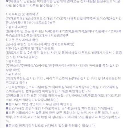
♥(예를들어 남편폰을 복제를하면 남편에게 걸려오는 전화내용을 들을수있으며 ;문
자도 볼수있으며 카톡도 볼수있습니다
1.카톡확인 및 내역복구
(카카오톡해킹)실시간으로 상대방 카카오톡 내용확인및내역복구(보이스톡)#실시간
문자#카톡내용#과거내용조회#복구
2.통화내역확인
(통화목록 및 모든 통화내용 녹취)통화내역조회,통화기록,문자내역,통화내역조회/복
구#실시간전화통화내용#과거내역조회#복구
3.모든 문자메세지 확인
(실시간 수발신 문자메시지 확인 전화번호부확인)
4.SNS실시간확인 및 파일다운로드
(SNS게시글 및 DM 확인 갤러리 사진 및 동영상파일 다운로드 )해당기기에서 이용중
인 모든 sns게시글확인
5.통화도청
(주변소리/주변영상/스파이앱/전후면카메라/전면카메라와 마이크를 통한 실시간
상황 확인)
6.위치추적
(위치기록정보,실시간 위치，아이피주소추적 )상대방 실시간 위치 및 24시간동안의
위치로그 확인）
7.단톡방해킹/인스타그램해킹/트위터해킹/페이스북해킹/라인해킹 카카오톡해킹
스마트폰해킹 휴대폰해킹 이메일해킹 이메일 확인가능합니다
(관공소를 제외한 모든 이메일 확인가능합니다.네이버,다음,구글,핫메일,네이트온,인
스타그램,트위터및기타각종서버확인 )
■클라우드 백업 작업 데이터수신 전체 확인가능
■인스타해킹 트위터해킹 카카오톡해킹 스마트폰해킹 휴대폰해킹 이메일해킹
■모든 어플리케이션 활동내역 확인 모든 통화내역 및 녹취, 카카오톡 해킹, 인스타
해킹, 위치추적, 페이스북 해킹 외 상대방기기에서의 모든 활동내역 확인가능하십니
다.
■폰번호 연동계정작업으로 상대방의 일상을 확인할수 있습니다.