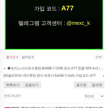
A77
가입 코드 :
텔레그램 고객센터 :
@mexc_k
좋아요
0
싫어요
0
인쇄
«
◆토지노사이트수류탄 BOMB-7.COM 코드:A77 첫충 50% 3+2 / 5+3 / 10+5 / 20+8 30+12 / 50+20 / 100+50 / 200+100
[테슬라파트너]수류탄 공식 파트너 bomb-7.com, 가입코드 A77
»
목록보기
답글쓰기
글수정
글삭제
전체 35,551