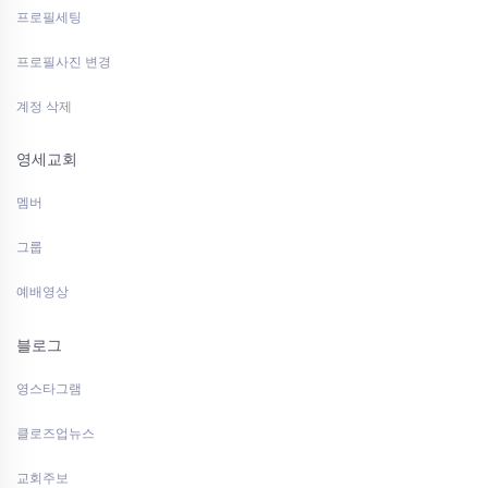
프로필세팅
프로필사진 변경
계정 삭제
영세교회
멤버
그룹
예배영상
블로그
영스타그램
클로즈업뉴스
교회주보