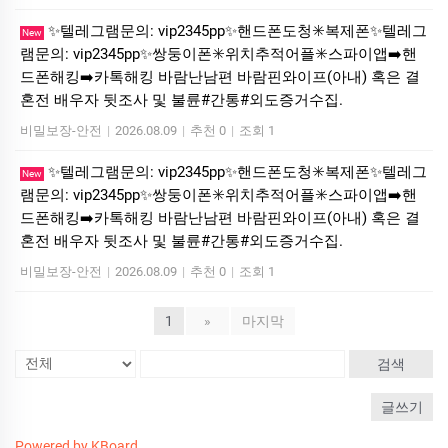
✨텔레그램문의: vip2345pp✨핸드폰도청✳️복제폰✨텔레그
New
램문의: vip2345pp✨쌍둥이폰✳️위치추적어플✳️스파이앱➡️핸
드폰해킹➡️카톡해킹 바람난남편 바람핀와이프(아내) 혹은 결
혼전 배우자 뒷조사 및 불륜#간통#외도증거수집.
비밀보장-안전
|
2026.08.09
|
추천 0
|
조회 1
✨텔레그램문의: vip2345pp✨핸드폰도청✳️복제폰✨텔레그
New
램문의: vip2345pp✨쌍둥이폰✳️위치추적어플✳️스파이앱➡️핸
드폰해킹➡️카톡해킹 바람난남편 바람핀와이프(아내) 혹은 결
혼전 배우자 뒷조사 및 불륜#간통#외도증거수집.
비밀보장-안전
|
2026.08.09
|
추천 0
|
조회 1
1
»
마지막
검색
글쓰기
Powered by KBoard