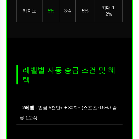
최대 1.
카지노
5%
3%
5%
2%
레벨별 자동 승급 조건 및 혜
택
-
2레벨 :
입금 5천만↑ + 30회↑ (스포츠 0.5% / 슬
롯 1.2%)