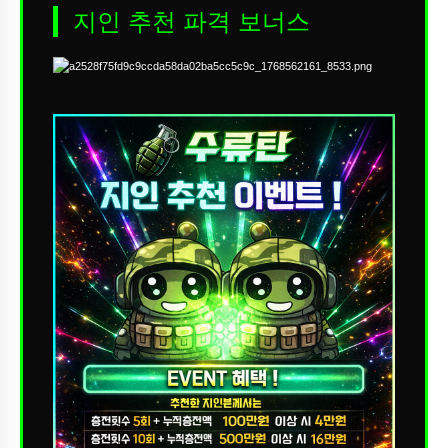
지인 추천 파격 보너스