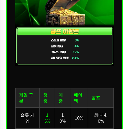
게임 구
첫
매
페이
콤프
분
충
충
백
슬롯 게
1
1
최대 4.
10%
임
5%
0%
0%