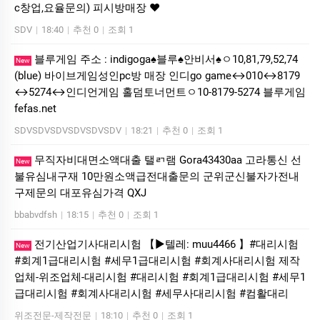
c창업,요율문의) 피시방매장 ❤️
SDV
|
18:40
|
추천 0
|
조회 1
블루게임 주소 : indigoga♠블루♠안비서♠ㅇ10,81,79,52,74
New
(blue) 바이브게임성인pc방 매장 인디go game↔010↔8179
↔5274↔인디언게임 홀덤토너먼트ㅇ10-8179-5274 블루게임
fefas.net
SDVSDVSDVSDVSDVSDV
|
18:21
|
추천 0
|
조회 1
무직자비대면소액대출 탤ㄺ램 Gora43430aa 고라통신 선
New
불유심내구재 10만원소액급전대출문의 군위군신불자가전내
구제문의 대포유심가격 QXJ
bbabvdfsh
|
18:15
|
추천 0
|
조회 1
전기산업기사대리시험 【▶텔레: muu4466 】#대리시험
New
#회계1급대리시험 #세무1급대리시험 #회계사대리시험 제작
업체-위조업체-대리시험 #대리시험 #회계1급대리시험 #세무1
급대리시험 #회계사대리시험 #세무사대리시험 #컴활대리
위조전문-제작전문
|
18:10
|
추천 0
|
조회 1