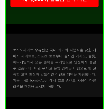
토지노사이트 수류탄은 국내 최고의 자본력을 갖춘 메
이저 사이트로, 스포츠 토토부터 실시간 카지노, 슬롯,
미니게임까지 모든 종목을 무기명으로 안전하게 즐길
수 있습니다. 10년 무사고 운영 경력을 바탕으로 한 신
속한 고액 환전과 압도적인 이벤트 혜택을 자랑합니다.
지금 바로 bomb-7.com에서 코드 A77로 차원이 다른
화력을 경험해 보시기 바랍니다.