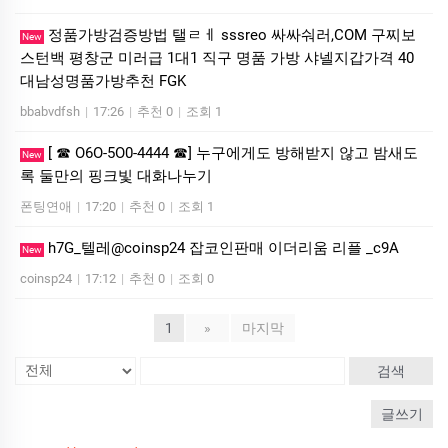
정품가방검증방법 탤ㄹㅔ sssreo 싸싸숴러,COM 구찌보
New
스턴백 평창군 미러급 1대1 직구 명품 가방 샤넬지갑가격 40
대남성명품가방추천 FGK
bbabvdfsh
|
17:26
|
추천 0
|
조회 1
[ ☎ O6O-5O0-4444 ☎] 누구에게도 방해받지 않고 밤새도
New
록 둘만의 핑크빛 대화나누기
폰팅연애
|
17:20
|
추천 0
|
조회 1
h7G_텔레@coinsp24 잡코인판매 이더리움 리플 _c9A
New
coinsp24
|
17:12
|
추천 0
|
조회 0
1
»
마지막
검색
글쓰기