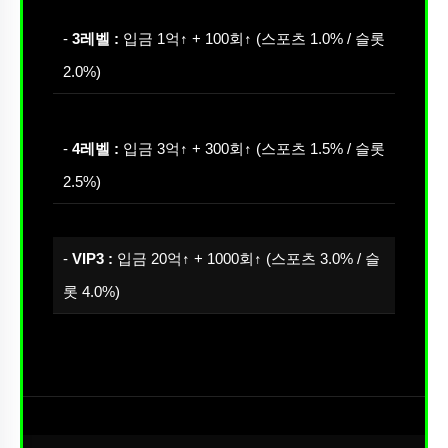
-
3레벨 :
입금 1억↑ + 100회↑ (스포츠 1.0% / 슬롯
2.0%)
-
4레벨 :
입금 3억↑ + 300회↑ (스포츠 1.5% / 슬롯
2.5%)
-
VIP3 :
입금 20억↑ + 1000회↑ (스포츠 3.0% / 슬
롯 4.0%)