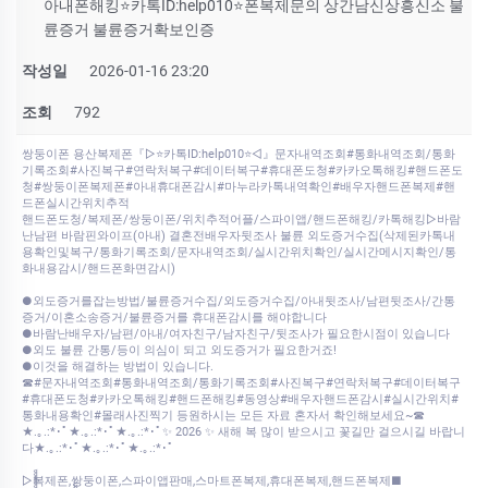
아내폰해킹⭐카톡ID:help010⭐폰복제문의 상간남신상흥신소 불
륜증거 불륜증거확보인증
작성일
2026-01-16 23:20
조회
792
쌍둥이폰 용산복제폰『▷⭐카톡ID:help010⭐◁』문자내역조회#통화내역조회/통화
기록조회#사진복구#연락처복구#데이터복구#휴대폰도청#카카오톡해킹#핸드폰도
청#쌍둥이폰복제폰#아내휴대폰감시#마누라카톡내역확인#배우자핸드폰복제#핸
드폰실시간위치추적
핸드폰도청/복제폰/쌍둥이폰/위치추적어플/스파이앱/핸드폰해킹/카톡해킹▷바람
난남편 바람핀와이프(아내) 결혼전배우자뒷조사 불륜 외도증거수집(삭제된카톡내
용확인및복구/통화기록조회/문자내역조회/실시간위치확인/실시간메시지확인/통
화내용감시/핸드폰화면감시)
●외도증거를잡는방법/불륜증거수집/외도증거수집/아내뒷조사/남편뒷조사/간통
증거/이혼소송증거/불륜증거를 휴대폰감시를 해야합니다
●바람난배우자/남편/아내/여자친구/남자친구/뒷조사가 필요한시점이 있습니다
●외도 불륜 간통/등이 의심이 되고 외도증거가 필요한거죠!
●이것을 해결하는 방법이 있습니다.
☎#문자내역조회#통화내역조회/통화기록조회#사진복구#연락처복구#데이터복구
#휴대폰도청#카카오톡해킹#핸드폰해킹#동영상#배우자핸드폰감시#실시간위치#
통화내용확인#몰래사진찍기 등원하시는 모든 자료 혼자서 확인해보세요~☎
★.｡.:*･ﾟ★.｡.:*･ﾟ★.｡.:*･ﾟ✨ 2026 ✨ 새해 복 많이 받으시고 꽃길만 걸으시길 바랍니
다★.｡.:*･ﾟ★.｡.:*･ﾟ★.｡.:*･ﾟ
▷복제폰,쌍둥이폰,스파이앱판매,스마트폰복제,휴대폰복제,핸드폰복제■