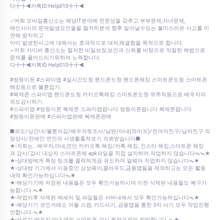
다╋╋◀카톡ID:Help010╋╋◀
✓저희 모바일흥신소는 해당IT분야에 전문성을 갖추고 부부문제,자녀문제,
애인사이의 문제발생요인들을 철저히분석 향후 일어날수있는 불미스러운 사고를 미
연해 방지하고
이미 발생한사고에 대해서는 효과적으로 대처,해결함을 목적으로 합니다.
✓저희 사이버 흥신소는 철저한 비밀보장,보안과 신뢰를 바탕으로 적절한 해법으로
문제를 풀어드리기위하여 노력합니다.
다╋╋◀카톡ID:Help010╋╋◀
#쌍둥이폰 #스파이앱 #실시간도청 핸드폰도청 핸드폰해킹 스마트폰도청 스마트폰
해킹등으로 불륜잡기.
#복제폰 스파이앱 핸드폰도청 카카오톡해킹 스마트폰도청 위추적등으로 배우자의
외도감시하기.
#스파이앱 #쌍둥이폰 복제폰 스파이앱팝니다 쌍둥이폰팝니다 복제폰팝니다
#쌍둥이폰판매 #스파이앱판매 복제폰판매
■외도/상간녀/불륜의심/배우자뒷조사/남편/아내(와이프)/전여자친구/남자친구 직
장상사/전애인 연인의 사생활훔쳐보기 의뢰받습니다■
★-저희는...배우자,아내,연인 카카오톡 해킹/카톡 해킹, 인스타 해킹,스마트폰 해킹
과 감시/감시 대상자 스마트폰에 apk파일을 직접 설치하여 작업하지 않습니다ᯓᯓ★
★-상대방에게 특정 링크를 클릭하게끔 유도하여 멀웨어 작업하지 않습니다ᯓ★
★-상대방 기기에서 이용중인 삼성페이,클라우드,금융앱들을 제외하고는 모든 활동
내역 확인가능하십니다ᯓ★
★-해당기기에 저장된 내용들은 모두 확인가능하시며 이전 삭제된 내용들도 복구가
능합니다.ᯓ★
★-작업이후 삭제된 메세지 및 파일들은 서버내에서 모두 확인가능하십니다ᯓ★
★-해당기기 코인거래소 어플 스캠, 카드사기, 금융앱을 통한 3자 사기 모두 작업진행
안합니다.ᯓ★
★-오로지 배우자,아내,연인 스마트폰 감시 목적으로만 작업합니다,.ᯓ★