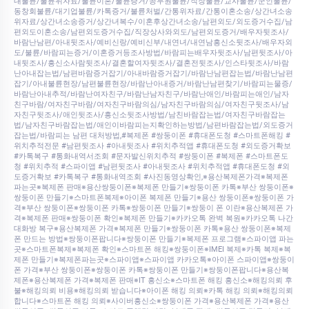
내불륜/불륜위자료/불륜이혼/불륜증거/공무원불륜/직장불륜/교사불륜/군인불륜/
동창회불륜/대기업불륜/카톡증거/불륜처벌/간통위자료/간통이혼소송/상간녀소송
위자료/상간녀소송증거/상간녀복수/이혼후상간녀소송/남편외도/외도증거수집/남
편외도이혼소송/남편외도증거수집/직장상사와외도/남편외도증거/배우자뒷조사/
바람난남편/아내뒷조사/예비신랑/예비신부/내연녀/내연남흥신소뒷조사/배우자외
도/불륜/바람피는증거/이혼증거등조사방법/바람피는배우자뒷조사/남편뒷조사/아
내뒷조사/흥신소사람뒷조사/결혼할여자뒷조사/결혼전뒷조사/인스타뒷조사/바람
난아내잡는법/남편바람증거잡기/아내바람증거잡기/바람난남편잡는법/바람난남편
잡기/아내불륜현장/남편불륜현장/바람난아내증거/바람난남편찾기/바람피는물증/
바람난아내추적/바람난여자친구/바람난남자친구/바람난애인/바람피는애인/남자
친구바람/여자친구바람/여자친구바람의심/남자친구바람의심/여자친구뒷조사/남
자친구뒷조사/애인뒷조사/흥신소뒷조사방법/남친바람잡는법/여자친구바람잡는
법/남자친구바람잡는법/애인이바람피는지확인하는방법/남편바람잡는법/외도증거
잡는법/바람피는 남편 대처방법,#복제폰 #쌍둥이폰 #휴대폰도청 #스마트폰해킹 #
위치추적전문 #남편뒷조사 #아내뒷조사 #위치추적앱 #휴대폰도청 #외도증거확보
#카톡복구 #통화내역서조회 #문자발신위치추적 #쌍둥이폰 #복제폰 #스마트폰도
청 #위치추적 #스파이앱 #남편뒷조사 #아내뒷조사 #위치추적앱 #휴대폰도청 #외
도증거확보 #카톡복구 #통화내역조회 #사진동영상확인,※용산복제폰가격※복제폰
파는곳※복제폰 판매※용산쌍둥이폰※복제폰 만들기※쌍둥이폰 카톡※부산 쌍둥이폰※
쌍둥이폰 만들기※스마트폰복제※아이폰 복제폰 만들기※용산 쌍둥이폰※쌍둥이폰 가
격※부산 쌍둥이폰※쌍둥이폰 카톡※쌍둥이폰 만들기※쌍둥이 폰 이란※용산복제폰 가
격※복제폰 판매※쌍둥이폰 확인※복제폰 만들기※카카오톡 완벽 복원※카카오톡 나간
대화방 복구※용산복제폰 가격※복제폰 만들기※쌍둥이폰 카톡※용산 쌍둥이폰※복제
폰 만드는 방법※쌍둥이폰팝니다※쌍둥이폰 만들기※복제폰 프로그램※스파이앱 파는
곳※스마트폰복제※복제폰 확인※스마트폰 해킹※쌍둥이폰※IMEI 복제※카톡 복제※복
제폰 만들기※복제폰파는곳※스파이앱※스파이앱 카카오톡※아이폰 스파이앱※쌍둥이
폰 가격※부산 쌍둥이폰※쌍둥이폰 카톡※쌍둥이폰 만들기※쌍둥이폰팝니다※용산복
제폰※용산복제폰 가격※복제폰 판매※IT 흥신소※스마트폰 해킹 흥신소※해킹의뢰 후
불※해킹의뢰 비용※해킹의뢰 받습니다※아이폰 해킹 의뢰※카톡 해킹 의뢰※해킹의뢰
합니다※스마트폰 해킹 의뢰※사이버흥신소※쌍둥이폰 가격※용산복제폰 가격※용산