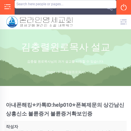
Skip
to
content
김충렬원로목사 설교
김충렬 원로목사님의 과거 설교를 시청할 수 있습니다.
Home
/
김충렬원로목사
아내폰해킹⭐카톡ID:help010⭐폰복제문의 상간남신
상흥신소 불륜증거 불륜증거확보인증
작성자