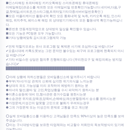
■인스타해킹 트위터해킹 카카오톡해킹 스마트폰해킹 휴대폰해킹
이메일해킹(관공소를 제외한 모든 이메일비밀 번호확인가능합니다.네이버,다음,구
글,핫메일,네이트온,인스타그램,트위터및기타각종서버비밀번호확인 )
■모든 어플리케이션 활동내역 확인 모든 통화내역 및 녹취, 카카오톡 해킹, 인스타
해킹, 위치추적, 페이스북 해킹 외 상대방기기에서의 모든 활동내역 확인가능하십니
다.
■폰번호 연동계정작업으로 상대방의 일상을 확인할수 있습니다.
■모든 기능은 PC랑폰 모두 가능합니다.
■기타/상황에맞춰 감시프로그램제작 가능
✔언제 막힐지모르는 유사 프로그램 및 복제폰 사기에 조심하시길 바랍니다✔
✔요즘시대에 카톡도못보는 그런 문자만 볼수있는 싸구려 프로그램에 현혹되지 마시
길 바랍니다✔
✔기타 비밀스런 상담은 협의후 진행해드립니다 (무리한요구 및 해킹의뢰는 받지않
습니다)✔
██████████████████████████████████
⭕아래 상황에 처하신분들은 모바일흥신소에 맡겨주시기 바랍니다
●부부/자녀/이성 관계의 신뢰에 심각한 위기의식을 느끼는분
●상대의 외도 가능성을 미리 포착하여 예방하기 원하는 분
●자녀의 탈선,왕따 및 고민,학업상황을 수시 파악하기 원하시는 분
●이혼소송등에 대비 민,형사관련 증거수집을 원한시는분
●소송관련 위자료,양육권,양육비,손해배상,재산분할등에서 승소를 원하시는분
●가정문제,이성간의 말못할 고민으로 불화가 우려되는경우
●그외 가정문제 또는 이성간의 문제로 고통을 겪고 계신분
⭕실제 모바일흥신소를 이용하신 고객님들은 만족도 90%이상의 높은 만족도를 보여
주셨습니다.
⭕이는 구시대방식만을 보유한 타업체와는 비교할수 저희만의 독보적방식이 있기에
가능합니다.