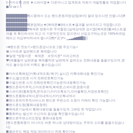
▷카카오톡 관련 ★스파이앱★ 다운아니고 업계최초 저희가 개발한툴로 작업합니다
■ก็็็็็็็็็็็็็ʕ•͡ᴥ•ʔ ก้้้้้้้้้้้
█████████❗❗(시중에서 도는 핸드폰원격영상(팀뷰어) 절대 믿으시면 안됩니다)❗❗
█████████
█████████❗❗(본업체는★(복제폰☎)테스트★결과물 보여드리고 작업합니다)
█████████❗❗복제폰 쌍둥이폰 주의할점:(실제상대폰 감시앱(복제폰)툴+테스트결
과물 꼭 확인하셔야 되고 이 기본적인것도 없으면서 선입요구하는곳은 100%허위업
체라고 의심부터하셔야 됩니다)❗❗(۳˚Д˚)۳= ▁▂▃▅▆▇█▓▒
⭐♣핸드폰 엿보기◑핸드폰감시프로그램 주요기능⭐
☎스마트폰 일반핸드폰 복제합니다
☎일명 *쌍둥이폰ㆍ복제폰ㆍ브릿지폰* 이라고하죠
♥(예를들어 남편폰을 복제를하면 남편에게 걸려오는 전화내용을 들을수있으며 ;문
자도 볼수있으며 카톡도 볼수있습니다
■카카오톡해킹(카톡내역조회/복구) 실시간 카톡대화내용 확인가능
■수신,발신번호 시각 전화번호확인가능
■수발신번호 시각 전화번호확인가능문자내용확인가능
■핸드폰위치추적,스마트폰복제,복제폰,스파이폰,쌍둥이폰
■스파이폰(통화청취,문자보기,카카오톡보기,각어플확인,저장번호확인)
■핸드폰통화내역서,문자내역서,카카오톡내역서
■핸드폰위치추적서비스와 핸드폰 주변소리 도청이 카메라 확인 가능합니다
■핸드폰도청(통화내용청취)
■복제폰기능에서 통화내용만을 들을수있게 그래밍 한 작업입니다
■통화하는 발신자 수신자의 음성을 확인할수있습니다
■핸드폰주변소리도청및 통화내용청취
(핸드폰통화중이 아니어도 버튼 하나로 상대방이있는 주위의 소리를 들을수있습니
다)
■클라우드 백업 작업 데이터수신 전체 확인가능