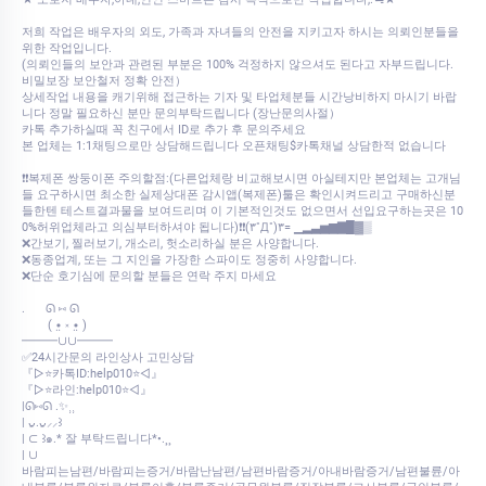
저희 작업은 배우자의 외도, 가족과 자녀들의 안전을 지키고자 하시는 의뢰인분들을
위한 작업입니다.
(의뢰인들의 보안과 관련된 부분은 100% 걱정하지 않으셔도 된다고 자부드립니다.
비밀보장 보안철저 정확 안전）
상세작업 내용을 캐기위해 접근하는 기자 및 타업체분들 시간낭비하지 마시기 바랍
니다 정말 필요하신 분만 문의부탁드립니다 (장난문의사절）
카톡 추가하실때 꼭 친구에서 ID로 추가 후 문의주세요
본 업체는 1:1채팅으로만 상담해드립니다 오픈채팅$카톡채널 상담한적 없습니다
❗❗복제폰 쌍둥이폰 주의할점:(다른업체랑 비교해보시면 아실테지만 본업체는 고개님
들 요구하시면 최소한 실제상대폰 감시앱(복제폰)툴은 확인시켜드리고 구매하신분
들한텐 테스트결과물을 보여드리며 이 기본적인것도 없으면서 선입요구하는곳은 10
0%허위업체라고 의심부터하셔야 됩니다)❗❗(۳˚Д˚)۳= ▁▂▃▅▆▇█▓▒
❌간보기, 찔러보기, 개소리, 헛소리하실 분은 사양합니다.
❌동종업계, 또는 그 지인을 가장한 스파이도 정중히 사양합니다.
❌단순 호기심에 문의할 분들은 연락 주지 마세요
.⠀⠀ ᘏ ⑅ ᘏ
⠀⠀⠀( •̤ ༝ •̤ )
━━━∪∪━━━
✅24시간문의 라인상사 고민상담
『▷⭐카톡ID:help010⭐◁』
『▷⭐라인:help010⭐◁』
|ᘏ⑅ᘏ .✨⸒⸒
| ᴗ͈.ᴗ͈⸝⸝꒱
| ⊂ ꒱๑.* 잘 부탁드립니다*•.¸¸
| ∪
바람피는남편/바람피는증거/바람난남편/남편바람증거/아내바람증거/남편불륜/아