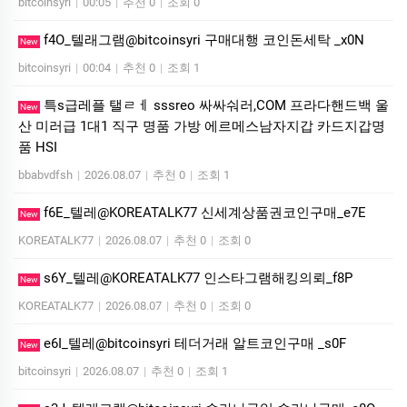
bitcoinsyri
|
00:05
|
추천 0
|
조회 0
f4O_텔래그램@bitcoinsyri 구매대행 코인돈세탁 _x0N
New
bitcoinsyri
|
00:04
|
추천 0
|
조회 1
특s급레플 탤ㄹㅔ sssreo 싸싸숴러,COM 프라다핸드백 울
New
산 미러급 1대1 직구 명품 가방 에르메스남자지갑 카드지갑명
품 HSI
bbabvdfsh
|
2026.08.07
|
추천 0
|
조회 1
f6E_텔레@KOREATALK77 신세계상품권코인구매_e7E
New
KOREATALK77
|
2026.08.07
|
추천 0
|
조회 0
s6Y_텔레@KOREATALK77 인스타그램해킹의뢰_f8P
New
KOREATALK77
|
2026.08.07
|
추천 0
|
조회 0
e6I_텔레@bitcoinsyri 테더거래 알트코인구매 _s0F
New
bitcoinsyri
|
2026.08.07
|
추천 0
|
조회 1