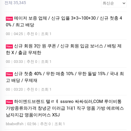
전체 35,345
메이저 보증 업체 / 신규 입플 3+3~100+30 / 신규 첫충 4
New
0% / 최고 배당
00
|
04:25
|
추천 0
|
조회 1
신규 회원 3만 원 쿠폰 / 신규 회원 입금 보너스 / 배팅 제
New
한 X / 출금 무제한
00
|
03:33
|
추천 0
|
조회 1
신규 첫충 40% / 무한 매충 10% / 무한 돌발 15% / 국내 최
New
고 배당 / 무제재
00
|
03:20
|
추천 0
|
조회 1
하이엔드브랜드 탤ㄹㅔ sssreo 싸싸숴러,COM 루이비통
New
가방종류와가격 창녕군 미러급 1대1 직구 명품 가방 에르메스
남자지갑 명품이커머스 XSJ
bbabvdfsh
|
02:56
|
추천 0
|
조회 1