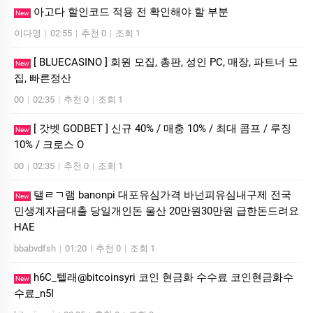
아고다 할인코드 적용 전 확인해야 할 부분
New
이다영
|
02:55
|
추천 0
|
조회 1
[ BLUECASINO ] 회원 모집, 총판, 성인 PC, 매장, 파트너 모
New
집, 빠른정산
00
|
02:35
|
추천 0
|
조회 1
[ 갓벳 GODBET ] 신규 40% / 매충 10% / 최대 콤프 / 루징
New
10% / 크로스 O
00
|
02:35
|
추천 0
|
조회 1
탤ㄹㄱ램 banonpi 대포유심가격 바넌피유심내구제 전국
New
민생계자금대출 당일개인돈 울산 20만원30만원 급한돈드려요
HAE
bbabvdfsh
|
01:20
|
추천 0
|
조회 1
h6C_텔래@bitcoinsyri 코인 현금화 수수료 코인현금화수
New
수료_n5I