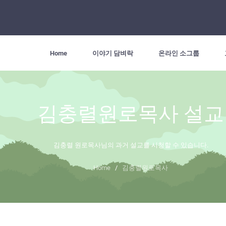
Home
이야기 담벼락
온라인 소그룹
김충렬원로목사 설교
김충렬 원로목사님의 과거 설교를 시청할 수 있습니다.
Home
/
김충렬원로목사