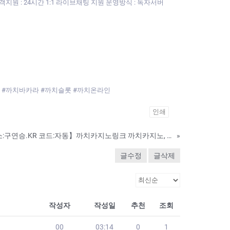
지원 : 24시간 1:1 라이브채팅 지원 운영방식 : 독자서버
 #까치바카라 #까치슬롯 #까치온라인
인쇄
까치카지노가입【주소:구연승.KR 코드:자동】까치카지노링크 까치카지노, 온라인카지노, 카지노사이트, 바카라사이트 를이용하시는 분들이라면 까치카지노 라는 단어를 한번쯤은 접해보셨을 겁니다. 도대체 온라인카지노 또는 까치
»
글수정
글삭제
작성자
작성일
추천
조회
00
03:14
0
1