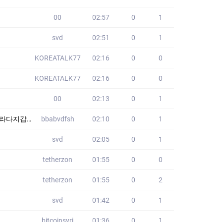
00
02:57
0
1
svd
02:51
0
1
KOREATALK77
02:16
0
0
KOREATALK77
02:16
0
0
00
02:13
0
1
매입 VHL
bbabvdfsh
02:10
0
1
svd
02:05
0
1
tetherzon
01:55
0
0
tetherzon
01:55
0
2
svd
01:42
0
1
bitcoinsyri
01:36
0
1