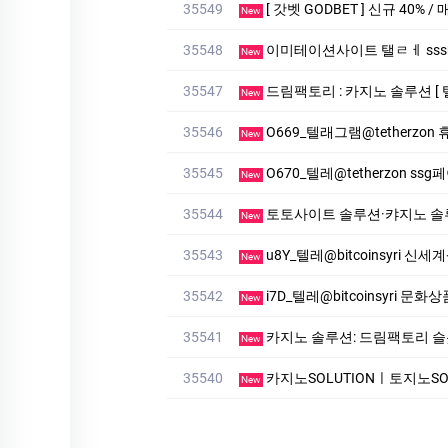
35549
[ 갓벳 GODBET ] 신규 40% /
New
35548
이미테이션사이트 탤ㄹㅔ sssreo 
New
35547
드림팩토리 : 카­지노 솔­루션 [ 탤
New
35546
O669_텔래그램@tether
New
35545
O670_텔레@tetherzon 
New
35544
토­토사이트 솔루션·캬지노 솔루션
New
35543
u8Y_텔레@bitcoinsyri
New
35542
i7D_텔레@bitcoinsyri
New
35541
카지노 솔루션: 드림팩토리 슬롯알본사
New
35540
카­지노SOLUTIONㅣ토지노SOLUTI
New