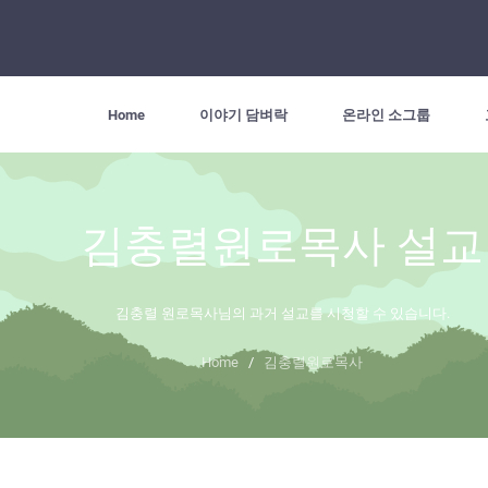
Home
이야기 담벼락
온라인 소그룹
김충렬원로목사 설교
김충렬 원로목사님의 과거 설교를 시청할 수 있습니다.
Home
/
김충렬원로목사