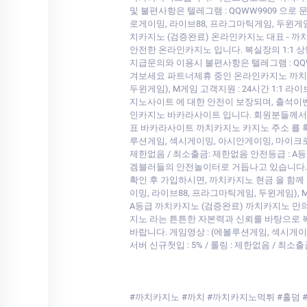
및 불편사항은 텔레그램 : QQWW9909 으
로게이밍, 라이브88, 프라그마틱게임, 두윈게임),
치카지노 (검증완료) 온라인카지노 대표 - 
안전한 온라인카지노 입니다. 복실장의 1:1 
지급문의와 이용시 불편사항은 텔레그램 : QQ
겨보세요 파트너제휴 중인 온라인카지노 까치카
두윈게임), M게임 고객지원 : 24시간 1:1 라
지노사이트 에 대한 안전이 보장되며, 출석이
인카지노 바카라사이트 입니다. 회원분들께서는
표 바카라사이트 까치카지노 카지노 주소 를 확인
루션게임, 섹시게이밍, 아시안게이밍, 마이크로게이
제한없음 / 최소출금: 제한없음 안전등급 : 
겜블러들의 안전놀이터로 거듭나고 있습니다.
확인 후 가입하시면, 까치카지노 현금 을 함께 
이밍, 라이브88, 프라그마틱게임, 두윈게임), M게
A등급 까치카지노 (검증완료) 까치카지노 만
지노 라는 튼튼한 자본력과 신뢰를 바탕으로 복
바랍니다. 게임영상 : (에볼루션게임, 섹시게이밍
서버 신규첫입 : 5% / 롤링 : 제한없음 / 최소
#까치카지노 #까치 #까치카지노먹튀 #홀덤