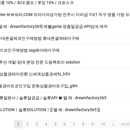
 매충 10% / 최대 콤프 / 루징 10% / 크로스 O
싸싸숴러,COM 프라다여성가방 진주시 미러급 1대1 직구 명품 가방 프라다지갑남자 명품가방
 레 : dreamfactory365] 에볼game 정품알공급 API임대.제작
zon 휴대폰결제코인구매방법 휴대폰결제테더구매
ssg페이코인구매방법 ssg페이테더구매
 개발·임대·분양 전문 드림팩토리 solution
 신세계상품권테더전환 신세계상품권세탁_h5V
 문화상품권비트코인구입 문화상품권비트구입_g9H
 / 슬롯알공급 / 슬롯API ☎ 탤 레 : dreamfactory365
ONㅣ슬롯SOLUTIONㅣ[[ 텔 레 : dreamfactory365 ]]
1
2
3
4
5
6
7
8
9
10
»
마지