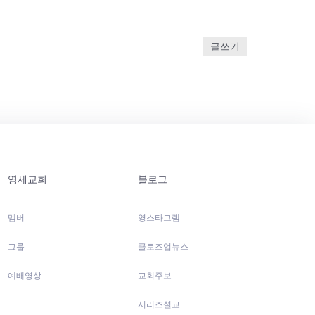
글쓰기
영세교회
블로그
멤버
영스타그램
그룹
클로즈업뉴스
예배영상
교회주보
시리즈설교