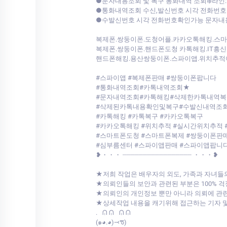
●문자내용조회 및 복구 통화내역 조회❄️라인:MG
●통화내역조회 수신,발신번호 시각 전화번호확
●수발신번호 시각 전화번호확인가능 문자내용확인가
복제폰.쌍둥이폰.도청어플.카카오톡해킹.스
복제폰.쌍둥이폰.핸드폰도청 카톡해킹.IT흥신
핸드폰해킹.용산쌍둥이폰.스파이앱.위치추적
#스파이앱 #복제폰판매 #쌍둥이폰팝니다
#통화내역조회#카톡내역조회★
#문자내역조회#카톡해킹#삭제한카톡내역복
#삭제된카톡내용확인및복구#수발신내역조
#카톡해킹 #카톡복구 #카카오톡복구
#카카오톡해킹 #위치추적 #실시간위치추적 
#스마트폰도청 #스마트폰복제 #쌍둥이폰판매
#심부름센터 #스파이앱판매 #스파이앱팝니
❥・・・ ┈┈┈┈┈┈┈┈┈┈┈┈┈┈┈┈┈ ・・・❥
★저희 작업은 배우자의 외도, 가족과 자녀들
★의뢰인들의 보안과 관련된 부분은 100% 
★의뢰인의 개인정보 뿐만 아니라 의뢰에 관련
★상세작업 내용을 캐기위해 접근하는 기자 
.⠀ᕬ ᕬ⠀ᕬ ᕬ
‎(๑◕.◕)⤙ᖛ)