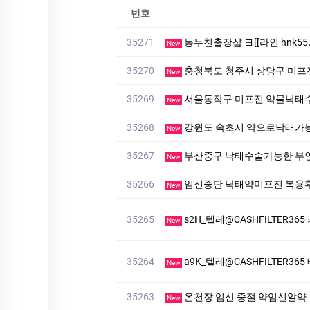
번호
35271
동두천출장샵 ヨ[[라인 hnk5
New
35270
충청북도 청주시 상당구 미프
New
35269
서울동작구 미프진 약물낙태
New
35268
강원도 속초시 약으로낙태가능
New
35267
부산중구 낙태수술가능한 부
New
35266
임신중단 낙태약미프진 복용후
New
35265
s2H_텔레@CASHFILTER3
New
35264
a9K_텔레@CASHFILTER3
New
35263
온천장 임신 중절 약임신알약
New