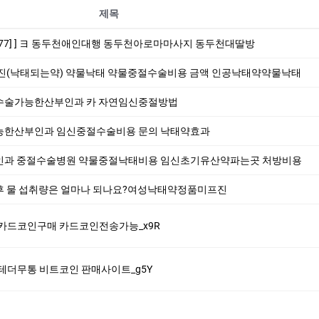
제목
577] ] ヨ 동두천애인대행 동두천아로마마사지 동두천대딸방
진(낙태되는약) 약물낙태 약물중절수술비용 금액 인공낙태약약물낙태
수술가능한산부인과 카 자연임신중절방법
한산부인과 임신중절수술비용 문의 낙­태약효과
인과 중절수술병원 약물중절낙태비용 임신초기유산약파는곳 처방비용
 물 섭취량은 얼마나 되나요?여성낙­태약정품미­프진
65 카드코인구매 카드코인전송가능_x9R
65 테더무통 비트코인 판매사이트_g5Y