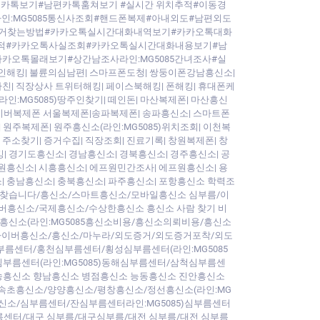
내카톡보기#남편카톡훔쳐보기 #실시간 위치추적#이동경
:MG5085통신사조회#핸드폰복제#아내외도#남편외도
증거찾는방법#카카오톡실시간대화내역보기#카카오톡대화
추적#카카오톡사실조회#카카오톡실시간대화내용보기#남
카오톡몰래보기#상간남조사라인:MG5085간녀조사#실
인해킹| 불륜의심남편| 스마프폰도청| 쌍둥이폰강남흥신소|
자친| 직장상사 트위터해킹| 페이스북해킹| 폰해킹| 휴대폰케
라인:MG5085)땅주인찾기| 떼인돈| 마산복제폰| 마산흥신
 사이버복제폰 서울복제폰|송파복제폰| 송파흥신소| 스마트폰
원주복제폰| 원주흥신소(라인:MG5085)위치조회| 이천복
주소찾기| 증거수집| 직장조회| 진료기록| 창원복제폰| 창
| 경기도흥신소| 경남흥신소| 경북흥신소| 경주흥신소| 공
수원흥신소| 시흥흥신소| 에프원민간조사| 에프원흥신소| 용
소| 충남흥신소| 충북흥신소| 파주흥신소| 포항흥신소 학력조
사람찾습니다/흥신소/스마트흥신소/모바일흥신소 심부름/이
이버흥신소/국제흥신소/수상한흥신소 흥신소 사람 찾기 비
흥신소(라인:MG5085흥신소비용/흥신소의뢰비용/흥신소
소/사이버흥신소/흥신소/마누라/외도증거/외도증거포착/외도
부름센터/홍천심부름센터/횡성심부름센터(라인:MG5085
름센터(라인:MG5085)동해심부름센터/삼척심부름센
매송흥신소 향남흥신소 병점흥신소 능동흥신소 진안흥신소
 속초흥신소/양양흥신소/평창흥신소/정선흥신소(라인:MG
신소/심부름센터/잔심부름센터라인:MG5085)심부름센터
름센터/대구 심부름/대구심부름/대전 심부름/대전 심부름