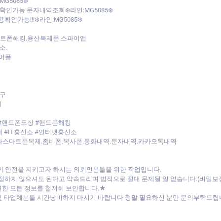
5085❄️
인가능 문자내역조회❄️라인:MG5085❄️
능!!!❄️라인:MG5085❄️
마트폰해킹.용산복제폰.스파이앱
소.
어플
구
회
#핸드폰도청 #핸드폰해킹
 #IT흥신소 #인터넷흥신소
다스마트폰복제.좀비폰.복사폰.통화내역.문자내역.카카오톡내역
의 안전을 지키고자 하시는 의뢰인분들을 위한 작업입니다.
걱정하지 않으셔도 된다고 약속드리며 법적으로 절대 문제될 일 없습니다.(비밀보
한 모든 정보를 철저히 보안합니다.★
및 타업체분들 시간낭비하지 마시기 바랍니다 정말 필요하신 분만 문의부탁드립