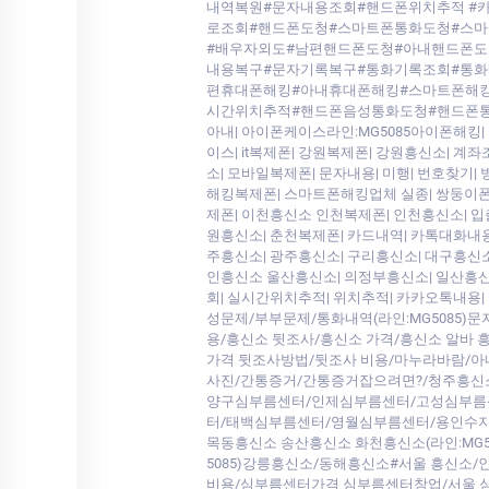
내역복원#문자내용조회#핸드폰위치추적 #카
로조회#핸드폰도청#스마트폰통화도청#스마
#배우자외도#남편핸드폰도청#아내핸드폰도
내용복구#문자기록복구#통화기록조회#통화
편휴대폰해킹#아내휴대폰해킹#스마트폰해킹#
시간위치추적#핸드폰음성통화도청#핸드폰통화도청
아내| 아이폰케이스라인:MG5085아이폰해킹|
이스| it복제폰| 강원복제폰| 강원흥신소| 계
소| 모바일복제폰| 문자내용| 미행| 번호찾기
해킹복제폰| 스마트폰해킹업체 실종| 쌍둥이폰
제폰| 이천흥신소 인천복제폰| 인천흥신소| 입
원흥신소| 춘천복제폰| 카드내역| 카톡대화내용
주흥신소| 광주흥신소| 구리흥신소| 대구흥신소
인흥신소 울산흥신소| 의정부흥신소| 일산흥신소
회| 실시간위치추적| 위치추적| 카카오톡내용
성문제/부부문제/통화내역(라인:MG5085)
용/흥신소 뒷조사/흥신소 가격/흥신소 알바
가격 뒷조사방법/뒷조사 비용/마누라바람/아내
사진/간통증거/간통증거잡으려면?/청주흥신소
양구심부름센터/인제심부름센터/고성심부름센
터/태백심부름센터/영월심부름센터/용인수지흥
목동흥신소 송산흥신소 화천흥신소(라인:MG
5085)강릉흥신소/동해흥신소#서울 흥신소
비용/심부름센터가격 심부름센터창업/서울 심부