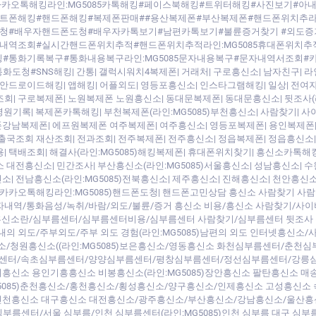
카오톡해킹라인:MG5085카톡해킹#페이스북해킹#트위터해킹#사진보기#아
트폰해킹#핸드폰해킹#복제폰판매##용산복제폰#부산복제폰#핸드폰위치추라인
청#배우자핸드폰도청#배우자카톡보기#남편카톡보기#불륜증거찾기 #외도
내역조회#실시간핸드폰위치추적#핸드폰위치추적라인:MG5085휴대폰위치
통화기록복구#통화내용복구라인:MG5085문자내용복구#문자내역서조회#카
#SNS해킹| 간통| 갤럭시워치4복제폰| 거래처| 구로흥신소| 남자친구| 라
 안드로이드해킹| 앱해킹| 어플외도| 영등포흥신소| 인스타그램해킹| 일상| 전여
좌조회| 구로복제폰| 노원복제폰 노원흥신소| 동대문복제폰| 동대문흥신소| 뒷조사(
| 병원기록| 복제폰카톡해킹| 부천복제폰(라인:MG5085)부천흥신소| 사람찾기|
강남복제폰| 에프원복제폰 여주복제폰| 여주흥신소| 영등포복제폰| 용인복제폰| 
출국조회 재산조회| 전과조회| 전주복제폰| 전주흥신소| 정읍복제폰| 정읍흥신소| 
| 택배조회| 해결사(라인:MG5085)해킹복제폰| 휴대폰위치찾기| 흥신소카톡해킹
 대전흥신소| 민간조사| 부산흥신소(라인:MG5085)서울흥신소| 성남흥신소| 
| 전남흥신소(라인:MG5085)전북흥신소| 제주흥신소| 진해흥신소| 천안흥신
| 카카오톡해킹라인:MG5085)핸드폰도청| 핸드폰고민상담 흥신소 사람찾기 
문자내역/통화음성/녹취/바람/외도/불륜/증거 흥신소 비용/흥신소 사람찾기/사
 흥신소란/심부름센터/심부름센터비용/심부름센터 사람찾기/심부름센터 뒷조사 
의 외도/주부외도/주부 외도 경험(라인:MG5085)남편의 외도 인터넷흥신
/청원흥신소((라인:MG5085)보은흥신소/영동흥신소 화천심부름센터/춘천심
터/속초심부름센터/양양심부름센터/평창심부름센터/정선심부름센터/강릉심부
신소 용인기흥흥신소 비봉흥신소(라인:MG5085)장안흥신소 팔탄흥신소 
5085)춘천흥신소/홍천흥신소/횡성흥신소/양구흥신소/인제흥신소 고성흥신소
/인천흥신소 대구흥신소 대전흥신소/광주흥신소/부산흥신소/강남흥신소/울산흥
름센터/서울 심부름/인천 심부름센터(라인:MG5085)인천 심부름 대구 심부