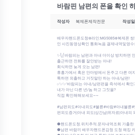
바람핀 남편의 폰을 확인 
작성자
복제폰제작전문
작성일
배우자핸드폰도청❄️라인:MG5085❄️복제
인 사진동영상확인 통화녹음 결제내역및영수증
✨⎝⎛바람피는 남편과 아내 더이상 방치하면 
출근하면 전화를 잘안받는 아내!
회식하면 늦게 오는 남편!
휴흥가에서 혹은 안마방에서 돈주고 다른 여자
툭하면 외출하고 거짓말만 하는 아내/남편!
✅✅✅바람피는 아내/남편편을 즉석에서 확
내가 아닌 다른 년/놈 하고 그짓을?
직접 확인해해보세요~~
#남편외도#아내외도#불륜#바람#아내불륜#
편외도증거|아내 외도|상간남|위자료|아내의
●핸드폰도청.위치추적.문자내역조회 가출한 딸 
●남편 바람끼 배우자핸드폰감청 도청 해킹 카톡