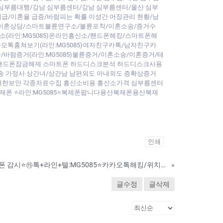
 심부름대행/강남 심부름센터/강남 심부름센터/울산 심부
지급/이혼율 급증/바람피는 확률 이성간 어장관리 현황/남
/이혼상담/스마트불륜연구소/불륜포착/이혼소송/증거수
소(라인:MG5085)온라인흥신소/핸드폰해킹/스마트폰해
톡훔쳐보기(라인:MG5085)여자친구카톡/남자친구카
람증거(라인:MG5085)불륜증거/이혼소송/이혼증거/태
 핸드폰잠금해제 스마트폰 하드디스크분석 하드디스크사용
소송 가정사 상간녀/상간남 남편외도 아내외도 증확상증거
철저한보안 각종자료수집 흥신소비용 흥신소가격 심부름센터
제폰 ⭐라인:MG5085⭐복제폰팝니다용산복제폰용산복제
인쇄
바람피는 배우자 핸드폰 감시⭐㉸톡+라인+텔:MG5085⭐카카오톡해킹/위치추적/카톡내용확인/복제폰/쌍둥이폰팝니다
»
글수정
글삭제