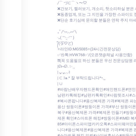
‎/⌒ づ⊂⌒ヽ〜♡
❌간보기, 찔러보기, 개소리, 헛소리하실 분은
❌동종업계, 또는 그 지인을 가장한 스파이도 
❌단순 호기심에 문의할 분들은 연락 주지 마
₊˚ /ᐠ⑅⸝⸝⑅ᐟ\
‎‧₊( ˶◝ ·̫ ◜˶ )
‎᭄(ゔ♡ど)
⭐라인ID:MG5085⭐(24시간전문상담)
✅㉸톡:HVW768✅/(오픈챗@채널 사용안함)
❗❗(꼭 도움필요 하신 분들은 우선 전문상담원 
|ᘏ⑅ᘏ .✨⸒⸒
| ᴗ͈.ᴗ͈⸝⸝꒱
| ⊂ ꒱๑.* 잘 부탁드립니다*•.¸¸
| ∪
#바람난배우자핸드폰확인#애인핸드폰#연인
남편카톡해킹#남편카톡확인#사람뒷조사#스
#복사폰팝니다#용산복제폰 가격#복제폰 파
용산 쌍둥이폰#쌍둥이폰 가격#부산 쌍둥이폰
복구#용산복제폰 가격#복제폰 만들기#쌍둥
제폰 확인#스마트폰 해킹#쌍둥이폰#IMEI
85#아이폰스파이앱카카오톡#스파이웨어만들
니다#용산복제폰#용산복제폰 가격#복제폰 판
#스마트폰 해킹 의뢰#사이버흥신소#쌍둥이폰