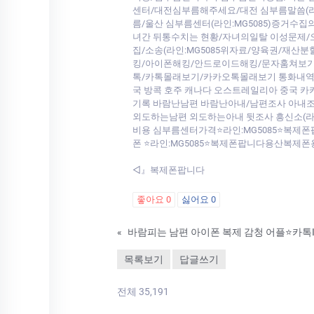
센터/대전심부름해주세요/대전 심부름말씀(라인
름/울산 심부름센터(라인:MG5085)증거수
녀간 뒤통수치는 현황/자녀의일탈 이성문제
집/소송(라인:MG5085위자료/양육권/재산
킹/아이폰해킹/안드로이드해킹/문자훔쳐보기
톡/카톡몰래보기/카카오톡몰래보기 통화내역/
국 방콕 호주 캐나다 오스트레일리아 중국
기록 바람난남편 바람난아내/남편조사 아내조사
외도하는남편 외도하는아내 뒷조사 흥신소(라
비용 심부름센터가격⭐라인:MG5085⭐복제
폰 ⭐라인:MG5085⭐복제폰팝니다용산복제폰
◁』복제폰팝니다
좋아요
0
싫어요
0
«
목록보기
답글쓰기
전체 35,191