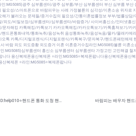
:MG5085)광주 심부름센터/광주 심부름/부산 심부름센터 부산 심부름 부산
집의 필요성/스마트폰으로 바람피우는 사례 가정불륜의 심각성/이혼소송 위자료 
/오해가 불러오는 문제들/증거수집의 필요성/간통이혼법률정보 부부/법률상담
분할/외도/비밀보장/심부름센터/심부름센타/바람증거/ 사이버흥신소/인터넷흥신
/문자해킹 카톡해킹/카톡보기 카카오톡해킹/카카오톡보기/카톡훔쳐보기/카카오
핸드폰통화내역/통화녹취/음성녹취 음성통화녹취/음성녹음/몰카/몰래카메라/바
 카카오톡 카톡/디지털포렌식/디지털포랜식/카톡복구/문자복구/핸드폰패턴해제
 바람 외도 외도증황 외도증거 이혼 이혼증거수집라인:MG5085)불륜 이혼
인:MG5085)심부름센터 흥신소 심부름센터 심부름센타 가정고민 고민해결 
폰팝니다 용산복제폰용산복제폰 ⭐라인:MG5085⭐복제폰팝니다용산복제폰용산복
용산복제폰 ⭐라인:MG5085⭐복제폰팝니다
바람피는 남편 아이폰 복제 감청 어플⭐카톡ID:help010⭐핸드폰 통화 도청 핸드폰 음성 통화 도청 해드립니다