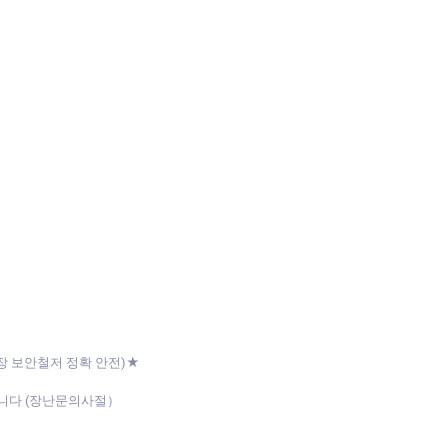
장 보안철저 정확 안전)★
니다 (장난문의사절）