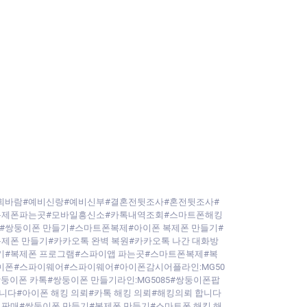
회바람#예비신랑#예비신부#결혼전뒷조사#혼전뒷조사#
복제폰파는곳#모바일흥신소#카톡내역조회#스마트폰해킹
#쌍둥이폰 만들기#스마트폰복제#아이폰 복제폰 만들기#
제폰 만들기#카카오톡 완벽 복원#카카오톡 나간 대화방
기#복제폰 프로그램#스파이앱 파는곳#스마트폰복제#복
아이폰#스파이웨어#스파이웨어#아이폰감시어플라인:MG50
이폰 카톡#쌍둥이폰 만들기라인:MG5085#쌍둥이폰팝
니다#아이폰 해킹 의뢰#카톡 해킹 의뢰#해킹의뢰 합니다
판매#쌍둥이폰 만들기#복제폰 만들기#스마트폰 해킹 해