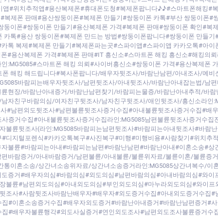
스파이앱#위치추적앱#용산복제폰#휴대폰도청#복제폰팝니다♪♪#스마트폰해킹
는곳#복제폰 판매#용산쌍둥이폰#복제폰 만들기#쌍둥이폰 카톡#부산 쌍둥이폰
쌍둥이폰#쌍둥이폰 만들기#용산복제폰 가격#복제폰 판매#쌍둥이폰 확인#복제
폰 카톡#용산 쌍둥이폰#복제폰 만드는 방법#쌍둥이폰팝니다#쌍둥이폰 만들기
복제#카톡 복제#복제폰 만들기#복제폰파는곳#스파이앱#스파이앱 카카오톡#아이
#용산복제폰 가격#복제폰 판매#IT 흥신소#스마트폰 해킹 흥신소#해킹의뢰라
라인:MG5085#스마트폰 해킹 의뢰#사이버흥신소#쌍둥이폰 가격#용산복제폰
트폰 해킹 해드립니다#복사폰팝니다/배우자뒷조사/바람난남편/아내조사/예비
G5085바람피는배우자뒷조사/남편뒷조사/아내뒷조사/바람난아내잡는법/남편
불륜현장/바람난아내증거/바람난남편찾기/바람피는물증/바람난아내추적/바람
남자친구바람의심/여자친구뒷조사/남자친구뒷조사/애인뒷조사/흥신소라인:M
조사#남편외도뒷조사#남편불륜뒷조사증거수집#아내불륜뒷조사증거수집#배
사증거수집#아내불륜뒷조사증거수집라인:MG5085남편불륜뒷조사증거수
자불륜뒷조사(라인:MG5085바람피는남편뒷조사#바람피는아내뒷조사#바람
#디지털포렌식#카카오톡복구#사진복구#미행#미행비용#사람찾기#위치추적
#배우자불륜#바람피는아내#바람피는남편#바람난남편#바람난아내#이혼소송#
편바람증거/아내바람증거/남편불륜/아내불륜/불륜위자료/불륜이혼/불륜증거
간통이혼소송/상간녀소송위자료/상간녀소송증거라인:MG5085상간녀복수/
외도증거#배우자의심#바람의심#외도의심#남편바람의심#아내바람의심#와이
장불륜#남편외도의심#아내외도의심#부인외도의심#마누라외도의심#와이프외도
랑뒷조사#사람뒷조사바람난배우자#배우자#외도증거수집#아내외도증거수집#
집#이혼소송증거수집#배우자외도증거#바람난아내증거#바람난남편증거#사람
수집#배우자불륜행각#외도사실증거#연인외도조사#남편외도조사불륜증거수집