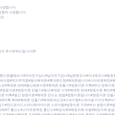
 사양합니다.
정중히 사양합니다.
세요
라인 추가부탁드립니다)❗❗
핸드폰몰래보기#여자친구감시#남자친구감시#남편뒷조사#아내뒷조사#동호
파이앱#위치추적앱#용산복제폰#휴대폰도청#복제폰팝니다#스마트폰해킹#
는곳#복제폰 판매#용산쌍둥이폰#복제폰 만들기#쌍둥이폰 카톡#부산 쌍둥이폰
#쌍둥이폰#쌍둥이폰 만들기#용산복제폰 가격#복제폰 판매#쌍둥이폰 확인#복
이폰 카톡#용산 쌍둥이폰#복제폰 만드는 방법#쌍둥이폰팝니다#쌍둥이폰 만들
 복제#카톡 복제#복제폰 만들기#복제폰파는곳#스파이앱#스파이앱 카카오톡#
기#안드로이드스파이웨어아이폰 스파이앱#쌍둥이폰 가격#부산 쌍둥이폰#쌍둥
매#IT 흥신소#스마트폰해킹 흥신소#해킹의뢰#해킹의뢰 비용#해킹의뢰 받습
 가격#용산복제폰 가격#용산쌍둥이폰#쌍둥이폰#스마트 폰해킹 가격#복제폰 