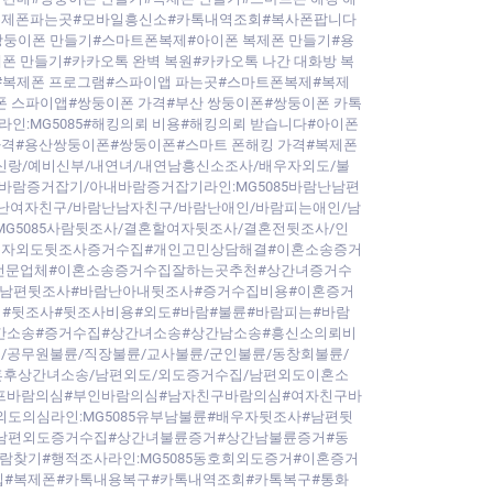
#복제폰파는곳#모바일흥신소#카톡내역조회#복사폰팝니다
#쌍둥이폰 만들기#스마트폰복제#아이폰 복제폰 만들기#용
폰 만들기#카카오톡 완벽 복원#카카오톡 나간 대화방 복
#복제폰 프로그램#스파이앱 파는곳#스마트폰복제#복제
폰 스파이앱#쌍둥이폰 가격#부산 쌍둥이폰#쌍둥이폰 카톡
인:MG5085#해킹의뢰 비용#해킹의뢰 받습니다#아이폰
 가격#용산쌍둥이폰#쌍둥이폰#스마트 폰해킹 가격#복제폰
신랑/예비신부/내연녀/내연남흥신소조사/배우자외도/불
바람증거잡기/아내바람증거잡기라인:MG5085바람난남편
난여자친구/바람난남자친구/바람난애인/바람피는애인/남
G5085사람뒷조사/결혼할여자뒷조사/결혼전뒷조사/인
우자외도뒷조사증거수집#개인고민상담해결#이혼소송증거
집전문업체#이혼소송증거수집잘하는곳추천#상간녀증거수
난남편뒷조사#바람난아내뒷조사#증거수집비용#이혼증거
#뒷조사#뒷조사비용#외도#바람#불륜#바람피는#바람
상간소송#증거수집#상간녀소송#상간남소송#흥신소의뢰비
/공무원불륜/직장불륜/교사불륜/군인불륜/동창회불륜/
이혼후상간녀소송/남편외도/외도증거수집/남편외도이혼소
프바람의심#부인바람의심#남자친구바람의심#여자친구바
의심라인:MG5085유부남불륜#배우자뒷조사#남편뒷
남편외도증거수집#상간녀불륜증거#상간남불륜증거#동
찾기#행적조사라인:MG5085동호회외도증거#이혼증거
#복제폰#카톡내용복구#카톡내역조회#카톡복구#통화