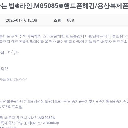
하는 법❄️라인:MG5085❄️핸드폰해킹/용산복
2026-01-16 12:08
조회
908
폰 쌍둥이폰 위치추적 카톡해킹 스마트폰해킹 핸드폰감시 바람난배우자 이혼소송
조회 핸드폰백업및데이터복구 스파이앱 등 다양한 기능들로 배우자 핸드폰의 
안됩니다⎞⎠✨
와??
인가능합니다✅✅✅
남편불륜#아내외도#남편외도#외도#바람핀증거#증거찾기#증거확보#증거수집|외
 외도#외도의심
배우자 뒷조사❄️라인:MG5085❄️
내용복구및 조회❄️라인:MG5085❄️