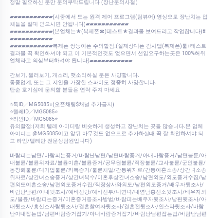
정말 필요하신 분만 문의부탁드립니다 (장난문의사절）
▰▰▰▰▰▰▰▰▰▰▰(시중에서 도는 원격 제어 프로그램(팀뷰어) 영상으로 장난치는 업
체들을 절대 믿으시면 안됩니다)▰▰▰▰▰▰▰▰▰▰▰
▰▰▰▰▰▰▰▰▰▰▰(본업체는★(복제폰☎)테스트★결과물 보여드리고 작업합니다)❗❗
▰▰▰▰▰▰▰▰▰▰▰
▰▰▰▰▰▰▰▰▰▰▰복제폰 쌍둥이폰 주의할점:(실제상대폰 감시앱(복제폰)툴+테스트
결과물 꼭 확인하셔야 되고 이 기본적인것도 없으면서 선입요구하는곳은 100%허위
업체라고 의심부터하셔야 됩니다)▰▰▰▰▰▰▰▰▰▰▰
간보기, 찔러보기, 개소리, 헛소리하실 분은 사양합니다.
동종업계, 또는 그 지인을 가장한 스파이도 정중히 사양합니다.
단순 호기심에 문의할 분들은 연락 주지 마세요
⭐톡ID╱MG5085⭐(오픈채팅$채널 추가금지)
⭐텔레ID╱MG5085⭐
⭐라인ID╱MG5085⭐
유의할점:(저희 텔레 아이디랑 비슷하게 생성하고 장난치는 곳들 많습니다.본 업체
아이디는 @MG5085이고 앞뒤 아무것도 없으므로 추가하실때 꼭 잘 확인하셔야 되
고 라인/텔레만 전문상담원입니다)
바람피는남편/바람피는증거/바람난남편/남편바람증거/아내바람증거/남편불륜/아
내불륜/불륜위자료/불륜이혼/불륜증거/공무원불륜/직장불륜/교사불륜/군인불륜/
동창회불륜/대기업불륜/카톡증거/불륜처벌/간통위자료/간통이혼소송/상간녀소송
위자료/상간녀소송증거/상간녀복수/이혼후상간녀소송/남편외도/외도증거수집/남
편외도이혼소송/남편외도증거수집/직장상사와외도/남편외도증거/배우자뒷조사/
바람난남편/아내뒷조사/예비신랑/예비신부/내연녀/내연남흥신소뒷조사/배우자외
도/불륜/바람피는증거/이혼증거등조사방법/바람피는배우자뒷조사/남편뒷조사/아
내뒷조사/흥신소사람뒷조사/결혼할여자뒷조사/결혼전뒷조사/인스타뒷조사/바람
난아내잡는법/남편바람증거잡기/아내바람증거잡기/바람난남편잡는법/바람난남편