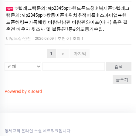
✨텔레그램문의: vip2345pp✨핸드폰도청✳️복제폰✨텔레그
New
램문의: vip2345pp✨쌍둥이폰✳️위치추적어플✳️스파이앱➡️핸
드폰해킹➡️카톡해킹 바람난남편 바람핀와이프(아내) 혹은 결
혼전 배우자 뒷조사 및 불륜#간통#외도증거수집.
비밀보장-안전
|
2026.08.09
|
추천 0
|
조회 1
1
»
마지막
검색
글쓰기
Powered by KBoard
영세교회 온라인 소셜 네트워크입니다.