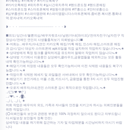
#카톡해킹 #카톡복구 #카카오톡복구
#카카오톡해킹 #위치추적 #실시간위치추적 #핸드폰도청 #핸드폰해킹
#스마트폰도청 #스마트폰복제 #쌍둥이폰판매 #IT흥신소 #인터넷흥신소
#심부름센터 #스파이앱판매 #스파이앱팝니다스마트폰복제.좀비폰.복사폰.통화내
역.문자내역.카카오톡내역
❥・・・ ┈┈┈┈┈┈┈┈┈┈┈┈┈┈┈┈┈ ・・・❥
■외도/상간녀/불륜의심/배우자뒷조사/남편/아내(와이프)/전여자친구/남자친구 직
장상사/전애인 연인의 사생활훔쳐보기 의뢰받습니다■
★-저희는...배우자,아내,연인 카카오톡 해킹/카톡 해킹, 인스타 해킹,스마트폰 해킹
과 감시/감시 대상자 스마트폰에 apk파일을 직접 설치하여 작업하지 않습니다ᯓᯓ★
★-상대방에게 특정 링크를 클릭하게끔 유도하여 멀웨어 작업하지 않습니다ᯓ★
★-상대방 기기에서 이용중인 삼성페이,클라우드,금융앱들을 제외하고는 모든 활동
내역 확인가능하십니다ᯓ★
★-해당기기에 저장된 내용들은 모두 확인가능하시며 이전 삭제된 내용들도 복구가
능합니다.ᯓ★
★-작업이후 삭제된 메세지 및 파일들은 서버내에서 모두 확인가능하십니다ᯓ★
★-해당기기 코인거래소 어플 스캠, 카드사기, 금융앱을 통한 3자 사기 모두 작업진행
안합니다.ᯓ★
★-오로지 배우자,아내,연인 스마트폰 감시 목적으로만 작업합니다,.ᯓ★
../(,")\♥ ♥(".)
.../♥\. = ./█\.
.._| |_ .._| |_ ★
저희 작업은 배우자의 외도, 가족과 자녀들의 안전을 지키고자 하시는 의뢰인분들을
위한 작업입니다.
(⭕의뢰인들의 보안과 관련된 부분은 100% 걱정하지 않으셔도 된다고 자부드립니
다.비밀보장 보안철저 정확 안전）
상세작업 내용을 캐기위해 접근하는 기자 및 타업체분들 시간낭비하지 마시기 바랍
니다