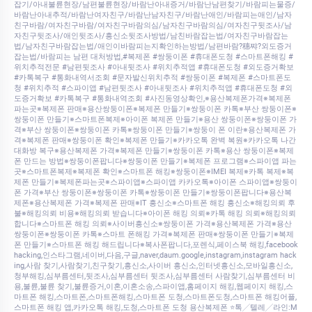
잡기/아내불륜현장/남편불륜현장/바람난아내증거/바람난남편찾기/바람피는물증/
바람난아내추적/바람난여자친구/바람난남자친구/바람난애인/바람피는애인/남자
친구바람/여자친구바람/여자친구바람의심/남자친구바람의심/여자친구뒷조사/남
자친구뒷조사/애인뒷조사/흥신소뒷조사방법/남친바람잡는법/여자친구바람잡는
법/남자친구바람잡는법/애인이바람피는지확인하는방법/남편바람?穗쨔?외도증거
잡는법/바람피는 남편 대처방법,#복제폰 #쌍둥이폰 #휴대폰도청 #스마트폰해킹 #
위치추적전문 #남편뒷조사 #아내뒷조사 #위치추적앱 #휴대폰도청 #외도증거확보
#카톡복구 #통화내역서조회 #문자발신위치추적 #쌍둥이폰 #복제폰 #스마트폰도
청 #위치추적 #스파이앱 #남편뒷조사 #아내뒷조사 #위치추적앱 #휴대폰도청 #외
도증거확보 #카톡복구 #통화내역조회 #사진동영상확인,※용산복제폰가격※복제폰
파는곳※복제폰 판매※용산쌍둥이폰※복제폰 만들기※쌍둥이폰 카톡※부산 쌍둥이폰※
쌍둥이폰 만들기※스마트폰복제※아이폰 복제폰 만들기※용산 쌍둥이폰※쌍둥이폰 가
격※부산 쌍둥이폰※쌍둥이폰 카톡※쌍둥이폰 만들기※쌍둥이 폰 이란※용산복제폰 가
격※복제폰 판매※쌍둥이폰 확인※복제폰 만들기※카카오톡 완벽 복원※카카오톡 나간
대화방 복구※용산복제폰 가격※복제폰 만들기※쌍둥이폰 카톡※용산 쌍둥이폰※복제
폰 만드는 방법※쌍둥이폰팝니다※쌍둥이폰 만들기※복제폰 프로그램※스파이앱 파는
곳※스마트폰복제※복제폰 확인※스마트폰 해킹※쌍둥이폰※IMEI 복제※카톡 복제※복
제폰 만들기※복제폰파는곳※스파이앱※스파이앱 카카오톡※아이폰 스파이앱※쌍둥이
폰 가격※부산 쌍둥이폰※쌍둥이폰 카톡※쌍둥이폰 만들기※쌍둥이폰팝니다※용산복
제폰※용산복제폰 가격※복제폰 판매※IT 흥신소※스마트폰 해킹 흥신소※해킹의뢰 후
불※해킹의뢰 비용※해킹의뢰 받습니다※아이폰 해킹 의뢰※카톡 해킹 의뢰※해킹의뢰
합니다※스마트폰 해킹 의뢰※사이버흥신소※쌍둥이폰 가격※용산복제폰 가격※용산
쌍둥이폰※쌍둥이폰 카톡※스마트 폰해킹 가격※복제폰 판매※쌍둥이폰 만들기※복제
폰 만들기※스마트폰 해킹 해드립니다※복사폰팝니다,포렌식,페이스북 해킹,facebook
hacking,인스타그램,네이버,다음,구글,naver,daum.google,instagram,instagram hack
ing,사람 찾기,사람찾기,친구찾기,흥신소,사이버 흥신소,인터넷흥신소,모바일흥신소,
청부해킹,심부름센터,뒷조사,심부름센터 뒷조사,심부름센터 사람찾기,심부름센터 비
용,불륜,불륜 찾기,불륜증거,이혼,이혼소송,스파이앱,홈페이지 해킹,웹페이지 해킹,스
마트폰 해킹,스마트폰,스마트폰해킹,스마트폰 도청,스마트폰도청,스마트폰 해킹어플,
스마트폰 해킹 앱,카카오톡 해킹,도청,스마트폰 도청 용산복제폰 ⭐톡╱텔레╱라인:M