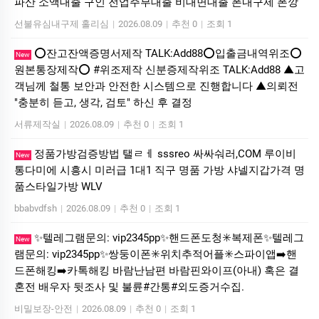
파산 소액대출 구인 전업주부대출 비대면대출 폰내구제 폰깡
선불유심내구제 홀리심
|
2026.08.09
|
추천 0
|
조회 1
⭕️잔고잔액증명서제작 TALK:Add88⭕️입출금내역위조⭕️
New
원본통장제작⭕️ #위조제작 신분증제작위조 TALK:Add88 ▲고
객님께 철통 보안과 안전한 시스템으로 진행합니다 ▲의뢰전
"충분히 듣고, 생각, 검토" 하신 후 결정
서류제작실
|
2026.08.09
|
추천 0
|
조회 1
정품가방검증방법 탤ㄹㅔ sssreo 싸싸숴러,COM 루이비
New
통다미에 시흥시 미러급 1대1 직구 명품 가방 샤넬지갑가격 명
품스타일가방 WLV
bbabvdfsh
|
2026.08.09
|
추천 0
|
조회 1
✨텔레그램문의: vip2345pp✨핸드폰도청✳️복제폰✨텔레그
New
램문의: vip2345pp✨쌍둥이폰✳️위치추적어플✳️스파이앱➡️핸
드폰해킹➡️카톡해킹 바람난남편 바람핀와이프(아내) 혹은 결
혼전 배우자 뒷조사 및 불륜#간통#외도증거수집.
비밀보장-안전
|
2026.08.09
|
추천 0
|
조회 1