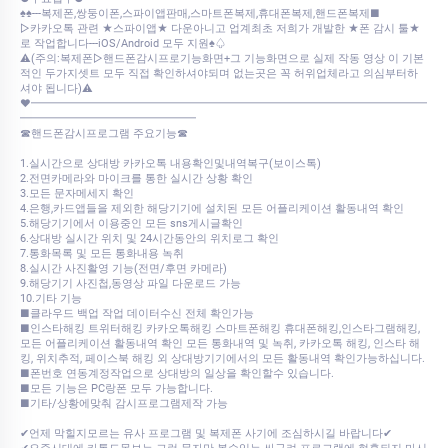
♠♠---복제폰,쌍둥이폰,스파이앱판매,스마트폰복제,휴대폰복제,핸드폰복제■
▷카카오톡 관련 ★스파이앱★ 다운아니고 업계최초 저희가 개발한 ★폰 감시 툴★
로 작업합니다---iOS/Android 모두 지원♠♤
⚠️(주의:복제폰▷핸드폰감시프로기능화면+그 기능화면으로 실제 작동 영상 이 기본
적인 두가지셋트 모두 직접 확인하셔야되며 없는곳은 꼭 허위업체라고 의심부터하
셔야 됩니다)⚠️
♥━━━━━━━━━━━━━━━━━━━━━━━━━━━━━━━━━━━━
━━━━━━━━━━━━━━━━
☎핸드폰감시프로그램 주요기능☎
1.실시간으로 상대방 카카오톡 내용확인및내역복구(보이스톡)
2.전면카메라와 마이크를 통한 실시간 상황 확인
3.모든 문자메세지 확인
4.은행,카드앱들을 제외한 해당기기에 설치된 모든 어플리케이션 활동내역 확인
5.해당기기에서 이용중인 모든 sns게시글확인
6.상대방 실시간 위치 및 24시간동안의 위치로그 확인
7.통화목록 및 모든 통화내용 녹취
8.실시간 사진활영 기능(전면/후면 카메라)
9.해당기기 사진첩,동영상 파일 다운로드 가능
10.기타 기능
■클라우드 백업 작업 데이터수신 전체 확인가능
■인스타해킹 트위터해킹 카카오톡해킹 스마트폰해킹 휴대폰해킹,인스타그램해킹,
모든 어플리케이션 활동내역 확인 모든 통화내역 및 녹취, 카카오톡 해킹, 인스타 해
킹, 위치추적, 페이스북 해킹 외 상대방기기에서의 모든 활동내역 확인가능하십니다.
■폰번호 연동계정작업으로 상대방의 일상을 확인할수 있습니다.
■모든 기능은 PC랑폰 모두 가능합니다.
■기타/상황에맞춰 감시프로그램제작 가능
✔언제 막힐지모르는 유사 프로그램 및 복제폰 사기에 조심하시길 바랍니다✔