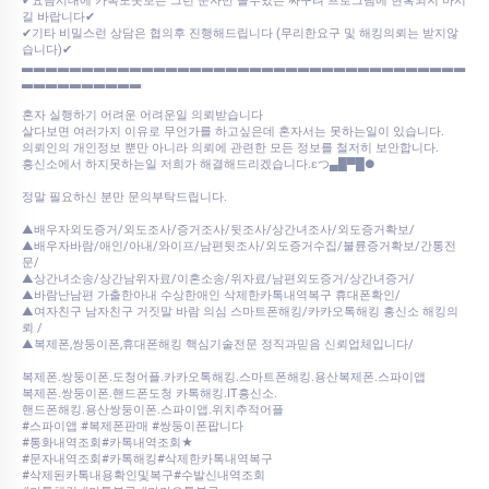
✔요즘시대에 카톡도못보는 그런 문자만 볼수있는 싸구려 프로그램에 현혹되지 마시
길 바랍니다✔
✔기타 비밀스런 상담은 협의후 진행해드립니다 (무리한요구 및 해킹의뢰는 받지않
습니다)✔
▃▃▃▃▃▃▃▃▃▃▃▃▃▃▃▃▃▃▃▃▃▃▃▃▃▃▃▃▃▃▃▃▃▃▃▃▃
▃▃▃▃▃▃▃▃▃▃
혼자 실행하기 어려운 어려운일 의뢰받습니다
살다보면 여러가지 이유로 무언가를 하고싶은데 혼자서는 못하는일이 있습니다.
의뢰인의 개인정보 뿐만 아니라 의뢰에 관련한 모든 정보를 철저히 보안합니다.
흥신소에서 하지못하는일 저희가 해결해드리겠습니다.εつ▄█▀█●
정말 필요하신 분만 문의부탁드립니다.
▲배우자외도증거/외도조사/증거조사/뒷조사/상간녀조사/외도증거확보/
▲배우자바람/애인/아내/와이프/남편뒷조사/외도증거수집/불륜증거확보/간통전
문/
▲상간녀소송/상간남위자료/이혼소송/위자료/남편외도증거/상간녀증거/
▲바람난남편 가출한아내 수상한애인 삭제한카톡내역복구 휴대폰확인/
▲여자친구 남자친구 거짓말 바람 의심 스마트폰해킹/카카오톡해킹 흥신소 해킹의
뢰 /
▲복제폰,쌍둥이폰,휴대폰해킹 핵심기술전문 정직과믿음 신뢰업체입니다/
복제폰.쌍둥이폰.도청어플.카카오톡해킹.스마트폰해킹.용산복제폰.스파이앱
복제폰.쌍둥이폰.핸드폰도청 카톡해킹.IT흥신소.
핸드폰해킹.용산쌍둥이폰.스파이앱.위치추적어플
#스파이앱 #복제폰판매 #쌍둥이폰팝니다
#통화내역조회#카톡내역조회★
#문자내역조회#카톡해킹#삭제한카톡내역복구
#삭제된카톡내용확인및복구#수발신내역조회