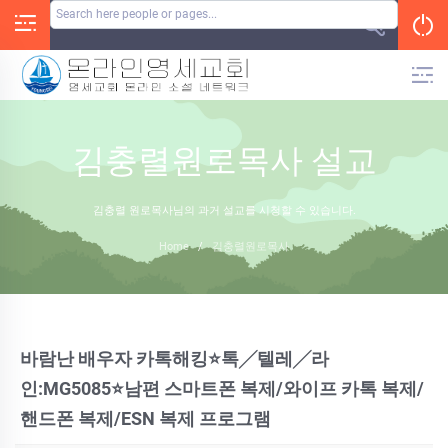
Skip
to
content
김충렬원로목사 설교
김충렬 원로목사님의 과거 설교를 시청할 수 있습니다.
Home
/
김충렬원로목사
바람난 배우자 카톡해킹⭐톡╱텔레╱라
인:MG5085⭐남편 스마트폰 복제/와이프 카톡 복제/
핸드폰 복제/ESN 복제 프로그램