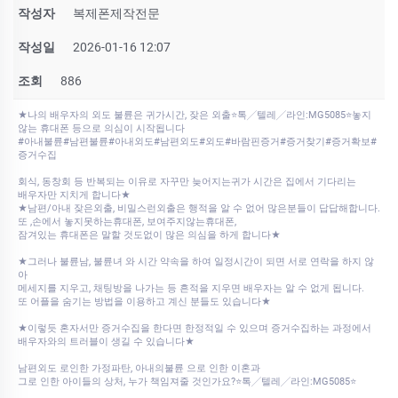
작성자
복제폰제작전문
작성일
2026-01-16 12:07
조회
886
★나의 배우자의 외도 불륜은 귀가시간, 잦은 외출⭐톡╱텔레╱라인:MG5085⭐놓지
않는 휴대폰 등으로 의심이 시작됩니다
#아내불륜#남편불륜#아내외도#남편외도#외도#바람핀증거#증거찾기#증거확보#
증거수집
회식, 동창회 등 반복되는 이유로 자꾸만 늦어지는귀가 시간은 집에서 기다리는
배우자만 지치게 합니다★
★남편/아내 잦은외출, 비밀스런외출은 행적을 알 수 없어 많은분들이 답답해합니다.
또 ,손에서 놓지못하는휴대폰, 보여주지않는휴대폰,
잠겨있는 휴대폰은 말할 것도없이 많은 의심을 하게 합니다★
★그러나 불륜남, 불륜녀 와 시간 약속을 하여 일정시간이 되면 서로 연락을 하지 않
아
메세지를 지우고, 채팅방을 나가는 등 흔적을 지우면 배우자는 알 수 없게 됩니다.
또 어플을 숨기는 방법을 이용하고 계신 분들도 있습니다★
★이렇듯 혼자서만 증거수집을 한다면 한정적일 수 있으며 증거수집하는 과정에서
배우자와의 트러블이 생길 수 있습니다★
남편외도 로인한 가정파탄, 아내의불륜 으로 인한 이혼과
그로 인한 아이들의 상처, 누가 책임져줄 것인가요?⭐톡╱텔레╱라인:MG5085⭐