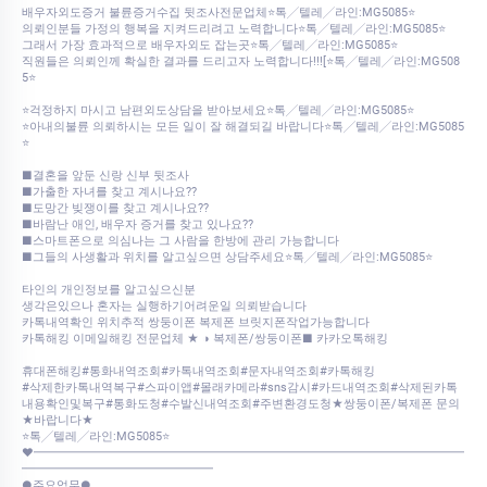
배우자외도증거 불륜증거수집 뒷조사전문업체⭐톡╱텔레╱라인:MG5085⭐
의뢰인분들 가정의 행복을 지켜드리려고 노력합니다⭐톡╱텔레╱라인:MG5085⭐
그래서 가장 효과적으로 배우자외도 잡는곳⭐톡╱텔레╱라인:MG5085⭐
직원들은 의뢰인께 확실한 결과를 드리고자 노력합니다!!![⭐톡╱텔레╱라인:MG508
5⭐
⭐걱정하지 마시고 남편외도상담을 받아보세요⭐톡╱텔레╱라인:MG5085⭐
⭐아내의불륜 의뢰하시는 모든 일이 잘 해결되길 바랍니다⭐톡╱텔레╱라인:MG5085
⭐
■결혼을 앞둔 신랑 신부 뒷조사
■가출한 자녀를 찾고 계시나요??
■도망간 빚쟁이를 찾고 계시나요??
■바람난 애인, 배우자 증거를 찾고 있나요??
■스마트폰으로 의심나는 그 사람을 한방에 관리 가능합니다
■그들의 사생활과 위치를 알고싶으면 상담주세요⭐톡╱텔레╱라인:MG5085⭐
타인의 개인정보를 알고싶으신분
생각은있으나 혼자는 실행하기어려운일 의뢰받습니다
카톡내역확인 위치추적 쌍둥이폰 복제폰 브릿지폰작업가능합니다
카톡해킹 이메일해킹 전문업체 ★ ◑ 복제폰/쌍둥이폰■ 카카오톡해킹
휴대폰해킹#통화내역조회#카톡내역조회#문자내역조회#카톡해킹
#삭제한카톡내역복구#스파이앱#몰래카메라#sns감시#카드내역조회#삭제된카톡
내용확인및복구#통화도청#수발신내역조회#주변환경도청★쌍둥이폰/복제폰 문의
★바랍니다★
⭐톡╱텔레╱라인:MG5085⭐
♥━━━━━━━━━━━━━━━━━━━━━━━━━━━━━━━━━━━━
━━━━━━━━━━━━━━━━
●주요업무●