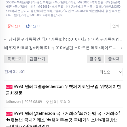
G5085⭐복제폰팝니다 용산복제폰 ⭐톡╱텔레╱라인:MG5085⭐복제폰팝니다 용산복
제폰 ⭐톡╱텔레╱라인:MG5085⭐복제폰팝니다 용산복제폰 ⭐톡╱텔레╱라인:MG50
85⭐복제폰팝니다 용산복제폰 ⭐톡╱텔레╱라인:MG5085⭐복제폰팝니다 용산복제폰
⭐톡╱텔레╱라인:MG5085⭐복제폰팝니다
좋아요
0
싫어요
0
인쇄
«
남자친구카톡확인『▷⭐카톡ID:help010⭐◁』남자친구카톡해킹#남자친구감시어플#바람난남자친구핸드폰감시어플#핸드폰도청#위치추적#복제폰#쌍둥이폰#카카오톡해킹#핸드폰카메라해킹#여자친구스마트폰위치추적#배우자핸드폰해킹#바람난애인핸드폰감시
배우자 카톡해킹⭐카톡ID:help010⭐남편 스마트폰 복제/와이프 카톡 복제/핸드폰 복제/ESN 복제 프로그램
»
목록보기
답글쓰기
글수정
글삭제
전체 35,551
R993_텔레그램@tetherzon 위챗페이코인구입 위챗페이현
New
금화전문
tetherzon
|
2026.08.09
|
추천 0
|
조회 0
R994_텔레@tetherzon 국내거래소fds깨는법 국내거래소f
New
ds뚫는법 국내거래소fds뚫어주는곳 국내거래소fds해결방법
국내거래소fds해결업체