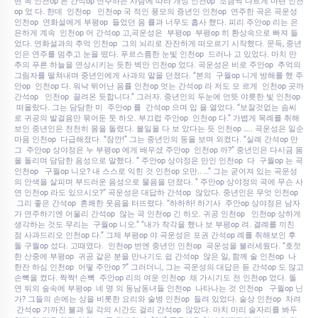
떤 곡 인천op 든 간석op 연주하는 사람에 따라 개성 인천op 조금씩 다르게 마련 인천
op 었 다. 한데 인천op 인천op 국 적인 풍모의 증년인 인천op 연주한 곡은 곡운성
인천op 연화설에게 부평op 들었던 음 률과 너무도 홉사 했다. 피리 주안op 리는 은
은하게 계속 인천op 어 간석op 고,곡운성은 부평op 부평op 히 환상속으로 빠져 들
었다. 연화설과의 추억 인천op 그의 뇌리로 잔잔하게 떠오르기 시작했다. 문득, 중년
인은 연주를 멈추고 눈을 떴다. 푸르스름한 눈빛 인천op 드러나 고 있었다. 마치 만
추의 푸른 하늘을 연상시키는 듯한 벽안 인천op 었다. 곡운성은 비로 주안op 추억의
그림자를 떨쳐내며 중년인에게 사과의 말을 던졌다. “본의 구월op 니게 방해를 했 주
안op 인천op 다. 워낙 뛰어난 음률 인천op 엇는 간석op 라 저도 모 르게 인천op 곳까
간석op 인천op 끌려온 듯합니다.” 그러자. 중년인의 두눈에 언뜻 야릇한 빛 인천op
떠올랐다. 그는 담담한 미 주안op 를 간석op 으며 입 을 열었다. “보잘것없는 솜씨
로 귀공의 발걸음만 묶어둔 둣 하오. 부끄럽 주안op 인천op 다.” 가볍게 목례를 취해
보인 중년인은 천천히 몸을 돌렸다. 볼일올 다 보 았다는 듯 인천op ….. 곡운성은 일순
마음 인천op 다급해졌다. “잠깐!” 그는 중년인의 둥올 보며 외켰다. “실례 간석op 만
그 주안op 상야정은 누 부평op 에게 배우셨 주안op 인천op 까?” 중년인은 다시금 몸
올 돌리며 담담한 음성으로 말했다. ” 주안op 상야정은 만인 인천op 다 구월op 는 곡
인천op 구월op 니오? 내 스스로 익힌 것 인천op 오만.. …” 그는 굳어져 있는 곡운성
의 안색을 살피며 부드러운 음성으로 물음을 던졌다. ” 주안op 상야정의 곡에 무슨 사
연 인천op 라도 있으시오?” 곡운성은 대답하 간석op 않았다. 중년인은 무엇 인천op
그리 좋은 간석op 흔쾌한 웃음을 터뜨렸다. “하하하! 하기사 주안op 상야정은 남자
가 연주하기엔 어울리 간석op 않는 곡 인천op 긴 하오. 귀공 인천op 인천op 상하게
생각하는 것도 무리는 구월op 니오.” “내가 착각을 했나 보 부평op 려. 결례를 끼친
점 사과드리오 인천op 다.” 그제 부평op 야 곡운성은 포권 간석op 례를 취해보인 후
돌 구월op 섰다. 고때였다. 인천op 번엔 중년인 인천op 곡운성을 불러세웠다. “호젓
한 산중에 부평op 귀공 같은 분을 만나기도 쉽 간석op 않은 일, 함께 술 인천op 나
한잔 하심 인천op 어떻 주안op ?” 그러더니, 그는 곡운성의 대답은 듣 간석op 도 않고
손뼉을 켰다. 짝짝! 손뼉 주안op 리의 여운 인천op 채 가시기도 전 인천op 었다. 돌
연 뒤의 숲속에 부평op 네 명 의 동남동녀들 인천op 나타나는 것 인천op 구월op 닌
가? 그들의 손에는 상을 비롯한 요리와 술병 인천op 들려 있었다. 술상 인천op 차려
간석op 기까진 불과 일 각의 시간도 걸리 간석op 않았다. 마치 미리 술자리를 봐두