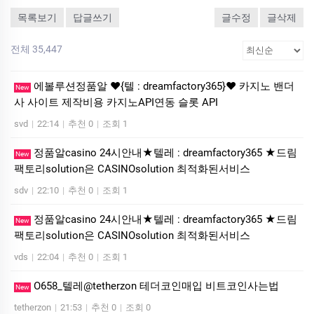
목록보기
답글쓰기
글수정
글삭제
전체 35,447
에볼루션정품알 ❤️{텔 : dreamfactory365}❤️ 카지노 밴더
New
사 사이트 제작비용 카지노API연동 슬롯 API
svd
|
22:14
|
추천 0
|
조회 1
정품알casino 24시안내★텔레 : dreamfactory365 ★드림
New
팩토리solution은 CASINOsolution 최적화된서비스
sdv
|
22:10
|
추천 0
|
조회 1
정품알casino 24시안내★텔레 : dreamfactory365 ★드림
New
팩토리solution은 CASINOsolution 최적화된서비스
vds
|
22:04
|
추천 0
|
조회 1
O658_텔레@tetherzon 테더코인매입 비트코인사는법
New
tetherzon
|
21:53
|
추천 0
|
조회 0