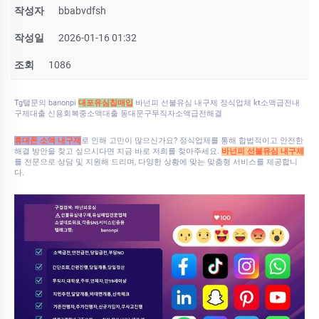
작성자
bbabvdfsh
작성일
2026-01-16 01:32
조회
1086
Tg탤문의 banonpi
대포유심칩매입
바넌피 선불유심 내구제 정식업체 kt소액급전내
구제대출 신용회복중소액대출 동대문구무직자소액급전해결
휴대폰 소액 내구제
로 인해 고민이 많으신가요? 정식업체를 통해 합법적이고 안전한
해결 방안을 찾고 싶으시다면 지금 바로 저희를 찾아주세요.
바넌피 선불유심 내구제
를 전문으로 상담 및 지원해 드리며, 다양한 상황에 맞는 맞춤형 서비스를 제공합니
다.