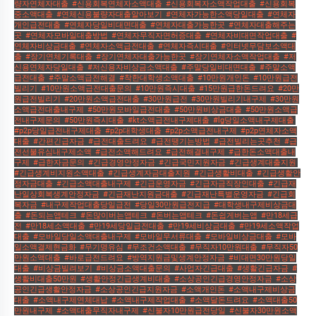
량자연체자대출
,
#신용회복연체자소액대출
,
#신용회복자소액작업대출
,
#신용회복
중소액대출
,
#연체신용불량자대출알아보기
,
#연체자가능한소액당일대출
,
#연체자
개인급전대출
,
#연체자당일비대면대출
,
#연체자대출가능한곳
,
#연체자대출해주는
곳
,
#연체자모바일대출방법
,
#연체자무직자면허증대출
,
#연체자비대면작업대출
,
#
연체자비상금대출
,
#연체자소액급전대출
,
#연체자즉시대출
,
#인터넷무담보소액대
출
,
#장기연체기록대출
,
#장기연체자대출가능한곳
,
#장기연체자소액작업대출
,
#저
신용연체자당일대출
,
#저신용자비상금소액대출
,
#주말당일비대면대출
,
#주말소액
급전대출
,
#주말소액급전해결
,
#착한대학생소액대출
,
#10만원개인돈
,
#10만원급전
빌리기
,
#10만원소액급전대출문의
,
#10만원즉시대출
,
#15만원급한돈드려요
,
#20만
원급전빌리기
,
#20만원소액급전대출
,
#30만원급전
,
#30만원빌리기내구제
,
#30만원
소액급전대출내구제
,
#50만원모바일급전대출
,
#50만원비상금대출
,
#50만원소액급
전내구제문의
,
#50만원즉시대출
,
#kt소액급전내구제대출
,
#lg당일소액내구제대출
,
#p2p당일급전내구제대출
,
#p2p대학생대출
,
#p2p소액급전내구제
,
#p2p연체자소액
대출
,
#간편긴급자금
,
#급전대출드려요
,
#급전땡기는방법
,
#급전빌리는곳추천
,
#급
전선불유심내구제소액
,
#급전소액해드려요
,
#급전해결내구제
,
#급한돈소액대출내
구제
,
#급한자금문의
,
#긴급경영안정자금
,
#긴급국민지원자금
,
#긴급생계대출지원
,
#긴급생계비지원소액대출
,
#긴급생계자금대출지원
,
#긴급생활비대출
,
#긴급생활안
정자금대출
,
#긴급소액대출내구제
,
#긴급운영자금
,
#긴급자금직장인대출
,
#긴급재
난일상회복생계안정자금
,
#긴급재난지원금대출
,
#긴급재난특별운영자금
,
#긴급회
복자금
,
#내구제작업대출당일급전
,
#당일30만원급전지급
,
#대학생내구제비상금대
출
,
#돈되는앱테크
,
#돈많이버는앱테크
,
#돈버는앱테크
,
#돈쉽게버는앱
,
#만18세급
전
,
#만18세소액대출
,
#만19세당일급전대출
,
#만19세비상금대출
,
#만19세소액작업
대출
,
#모바일당일소액대출내구제
,
#모바일무서류대출
,
#모바일비상금대출
,
#모바
일소액결제현금화
,
#무기명유심
,
#무조건소액대출
,
#무직자10만원대출
,
#무직자50
만원소액대출
,
#바로급전드려요
,
#방역지원금및생계안정자금
,
#비대면30만원당일
대출
,
#비상금빌려보기
,
#비상금소액대출문의
,
#사업자긴급대출
,
#생활긴급자금
,
#
생활비대출50만원
,
#생활안정긴급생계비대출
,
#소상공인긴급경영안정자금
,
#소상
공인긴급생활안정자금
,
#소상공인긴급지원자금
,
#소액개인돈
,
#소액내구제비상금
대출
,
#소액내구제연체대납
,
#소액내구제작업대출
,
#소액달돈드려요
,
#소액대출50
만원내구제
,
#소액대출무직자내구제
,
#신불자10만원급전당일
,
#신불자30만원소액