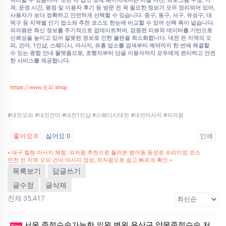
처리할 수 있습니다. 또한 각 업소 상세 페이지에서는 시설 사진, 프로그램 구성, 가
격, 운영 시간, 평점 및 이용자 후기 등 방문 전 꼭 필요한 정보가 모두 정리되어 있어,
사용자가 보다 정확하고 안전하게 선택할 수 있습니다. 중구, 동구, 서구, 유성구, 대
덕구 등 지역별 인기 업소와 추천 코스도 한눈에 비교할 수 있어 선택 폭이 넓습니다.
의자왕은 최신 정보를 주기적으로 업데이트하며, 검증된 리뷰와 데이터를 기반으로
신뢰성을 높이고 있어 잘못된 정보로 인한 불편을 최소화합니다. 대전 전 지역의 오
피, 건마, 1인샵, 스웨디시, 마사지, 유흥 업소를 검색부터 예약까지 한 번에 해결할
수 있는 종합 안내 플랫폼으로, 초행자부터 단골 이용자까지 모두에게 편리하고 안전
한 서비스를 제공합니다.
https://www.오피.shop
#대전오피 #대전건마 #대전1인샵 #스웨디시대전 #대전마사지 #의자왕
좋아요
0
싫어요
0
인쇄
«
대구 힐링 마사지 체험: 의자왕 추천으로 둘러본 범어동·동성로 프리미엄 코스
인천 전 지역 오피·건마·마사지 정보, 의자왕으로 쉽고 빠르게 확인
»
목록보기
답글쓰기
글수정
글삭제
전체 35,417
서울 중절수술가능한 의원 병원 용산구 약물중절수술 저
New