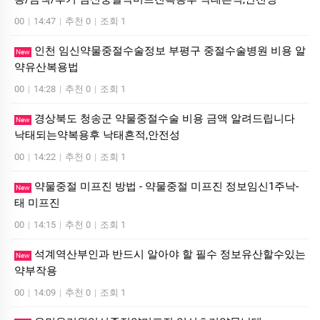
00
|
14:47
|
추천 0
|
조회 1
인천 임신약물중절수술정보 부평구 중절수술병원 비용 알
New
약유산복용법
00
|
14:28
|
추천 0
|
조회 1
경상북도 청송군 약물중절수술 비용 금액 알려드립니다
New
낙태되는약복용후 낙태흔적,안전성
00
|
14:22
|
추천 0
|
조회 1
약물중절 미프진 방법 - 약물중절 미프진 정보임신1주낙­
New
태 미­프진
00
|
14:15
|
추천 0
|
조회 1
석계역산부인과 반드시 알아야 할 필수 정보유산할수있는
New
약부작용
00
|
14:09
|
추천 0
|
조회 1