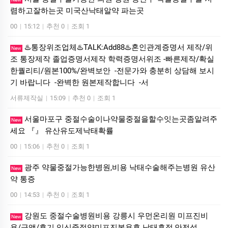
렴하고잘하는곳 미국산낙­태알약 파는곳
00
|
15:12
|
추천 0
|
조회 1
♨️통장위조업체♨️TALK:Add88♨️혼인관계증명서 제작/위
New
조 통장제작 졸업증명서제작 학력증명서위조 -빠른제작/확실
한퀄리티/원본100%/완벽보안 -전문가와 충분히 상담해 보시
기 바랍니다 -완벽한 원본제작합니다 -서
서류제작실
|
15:09
|
추천 0
|
조회 1
서울마포구 중절수술이나약물중절을할수잇는곳좀알려주
New
세요 『』 유산유도제낙태확률
00
|
15:06
|
추천 0
|
조회 1
광주 약물중절가능한병원,비용 낙태수술해주는병원 유산
New
약 통증
00
|
14:53
|
추천 0
|
조회 1
강원도 중절수술병원비용 강릉시 우먼온리원 미프진비
New
용/금액/후기 임신중절약미프진복용후 낙태흔적,안전성