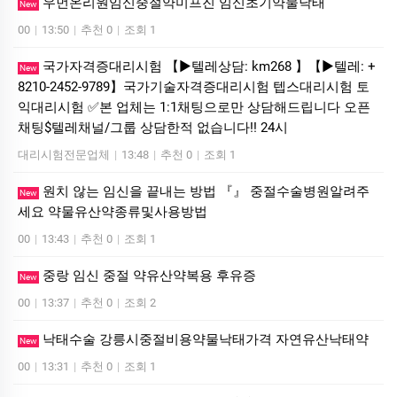
우먼온리원임신중절약미프진 임신초기약물낙­태
New
00
|
13:50
|
추천 0
|
조회 1
국가자격증대리시험 【▶텔레상담: km268 】【▶텔레: +
New
8210-2452-9789】국가기술자격증대리시험 텝스대리시험 토
익대리시험 ✅본 업체는 1:1채팅으로만 상담해드립니다 오픈
채팅$텔레채널/그룹 상담한적 없습니다!! 24시
대리시험전문업체
|
13:48
|
추천 0
|
조회 1
원치 않는 임신을 끝내는 방법 『』 중절수술병원알려주
New
세요 약물유산약종류및사용방법
00
|
13:43
|
추천 0
|
조회 1
중랑 임신 중절 약유산약복용 후유증
New
00
|
13:37
|
추천 0
|
조회 2
낙태수술 강릉시중절비용약물낙태가격 자연유산낙­태약
New
00
|
13:31
|
추천 0
|
조회 1