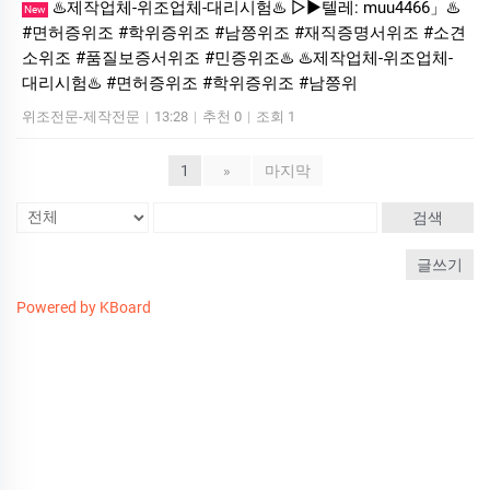
♨️제작업체-위조업체-대리시험♨️ ▷▶텔레: muu4466」♨️
New
#면허증위조 #학위증위조 #남쯩위조 #재직증명서위조 #소견
소위조 #품질보증서위조 #민증위조♨️ ♨️제작업체-위조업체-
대리시험♨️ #면허증위조 #학위증위조 #남쯩위
위조전문-제작전문
|
13:28
|
추천 0
|
조회 1
1
»
마지막
검색
글쓰기
Powered by KBoard