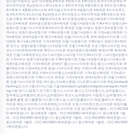
잡는법/바람피는 남편 대처방법,#복제폰 #쌍둥이폰 #휴대폰도청 #스마트폰해킹 #
위치추적전문 #남편뒷조사 #아내뒷조사 #위치추적앱 #휴대폰도청 #외도증거확보
#카톡복구 #통화내역서조회 #문자발신위치추적 #쌍둥이폰 #복제폰 #스마트폰도
청 #위치추적 #스파이앱 #남편뒷조사 #아내뒷조사 #위치추적앱 #휴대폰도청 #외
도증거확보 #카톡복구 #통화내역조회 #사진동영상확인,※용산복제폰가격※복제폰
파는곳※복제폰 판매※용산쌍둥이폰※복제폰 만들기※쌍둥이폰 카톡※부산 쌍둥이폰※
쌍둥이폰 만들기※스마트폰복제※아이폰 복제폰 만들기※용산 쌍둥이폰※쌍둥이폰 가
격※부산 쌍둥이폰※쌍둥이폰 카톡※쌍둥이폰 만들기※쌍둥이 폰 이란※용산복제폰 가
격※복제폰 판매※쌍둥이폰 확인※복제폰 만들기※카카오톡 완벽 복원※카카오톡 나간
대화방 복구※용산복제폰 가격※복제폰 만들기※쌍둥이폰 카톡※용산 쌍둥이폰※복제
폰 만드는 방법※쌍둥이폰팝니다※쌍둥이폰 만들기※복제폰 프로그램※스파이앱 파는
곳※스마트폰복제※복제폰 확인※스마트폰 해킹※쌍둥이폰※IMEI 복제※카톡 복제※복
제폰 만들기※복제폰파는곳※스파이앱※스파이앱 카카오톡※아이폰 스파이앱※쌍둥이
폰 가격※부산 쌍둥이폰※쌍둥이폰 카톡※쌍둥이폰 만들기※쌍둥이폰팝니다※용산복
제폰※용산복제폰 가격※복제폰 판매※IT 흥신소※스마트폰 해킹 흥신소※해킹의뢰 후
불※해킹의뢰 비용※해킹의뢰 받습니다※아이폰 해킹 의뢰※카톡 해킹 의뢰※해킹의뢰
합니다※스마트폰 해킹 의뢰※사이버흥신소※쌍둥이폰 가격※용산복제폰 가격※용산
쌍둥이폰※쌍둥이폰 카톡※스마트 폰해킹 가격※복제폰 판매※쌍둥이폰 만들기※복제
폰 만들기※스마트폰 해킹 해드립니다※복사폰팝니다,포렌식,페이스북 해킹,facebook
hacking,인스타그램,네이버,다음,구글,naver,daum.google,instagram,instagram hack
ing,사람 찾기,사람찾기,친구찾기,흥신소,사이버 흥신소,인터넷흥신소,모바일흥신소,
청부해킹,심부름센터,뒷조사,심부름센터 뒷조사,심부름센터 사람찾기,심부름센터 비
용,불륜,불륜 찾기,불륜증거,이혼,이혼소송,스파이앱,홈페이지 해킹,웹페이지 해킹,스
마트폰 해킹,스마트폰,스마트폰해킹,스마트폰 도청,스마트폰도청,스마트폰 해킹어플,
스마트폰 해킹 앱,카카오톡 해킹,도청,스마트폰 도청 용산복제폰⭐텔레╱라인:MG508
5⭐복제폰팝니다 용산복제폰 ⭐텔레╱라인:MG5085⭐복제폰팝니다 용산복제폰 ⭐텔
레╱라인:MG5085⭐복제폰팝니다 용산복제폰 ⭐텔레╱라인:MG5085⭐복제폰팝니다
용산복제폰 ⭐텔레╱라인:MG5085⭐복제폰팝니다 용산복제폰 ⭐텔레╱라인:MG5085
⭐복제폰팝니다