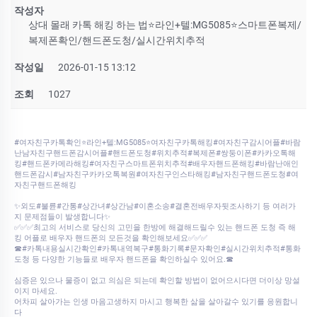
작성자
상대 몰래 카톡 해킹 하는 법⭐라인+텔:MG5085⭐스마트폰복제/
복제폰확인/핸드폰도청/실시간위치추적
작성일
2026-01-15 13:12
조회
1027
#여자친구카톡확인⭐라인+텔:MG5085⭐여자친구카톡해킹#여자친구감시어플#바람
난남자친구핸드폰감시어플#핸드폰도청#위치추적#복제폰#쌍둥이폰#카카오톡해
킹#핸드폰카메라해킹#여자친구스마트폰위치추적#배우자핸드폰해킹#바람난애인
핸드폰감시#남자친구카카오톡복원#여자친구인스타해킹#남자친구핸드폰도청#여
자친구핸드폰해킹
✨외도#불륜#간통#상간녀#상간남#이혼소송#결혼전배우자뒷조사하기 등 여러가
지 문제점들이 발생합니다✨
✅✅✅최고의 서비스로 당신의 고민을 한방에 해결해드릴수 있는 핸드폰 도청 즉 해
킹 어플로 배우자 핸드폰의 모든것을 확인해보세요✅✅✅
☎#카톡내용실시간확인#카톡내역복구#통화기록#문자확인#실시간위치추적#통화
도청 등 다양한 기능들로 배우자 핸드폰을 확인하실수 있어요.☎
심증은 있으나 물증이 없고 의심은 되는데 확인할 방법이 없어으시다면 더이상 망설
이지 마세요.
어차피 살아가는 인생 마음고생하지 마시고 행복한 삶을 살아갈수 있기를 응원합니
다