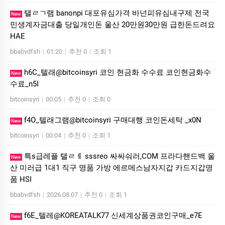
탤ㄹㄱ램 banonpi 대포유심가격 바넌피유심내구제 전국
New
민생계자금대출 당일개인돈 울산 20만원30만원 급한돈드려요
HAE
bbabvdfsh
|
01:20
|
추천 0
|
조회 1
h6C_텔래@bitcoinsyri 코인 현금화 수수료 코인현금화수
New
수료_n5I
bitcoinsyri
|
00:05
|
추천 0
|
조회 0
f4O_텔래그램@bitcoinsyri 구매대행 코인돈세탁 _x0N
New
bitcoinsyri
|
00:04
|
추천 0
|
조회 1
특s급레플 탤ㄹㅔ sssreo 싸싸숴러,COM 프라다핸드백 울
New
산 미러급 1대1 직구 명품 가방 에르메스남자지갑 카드지갑명
품 HSI
bbabvdfsh
|
2026.08.07
|
추천 0
|
조회 1
f6E_텔레@KOREATALK77 신세계상품권코인구매_e7E
New