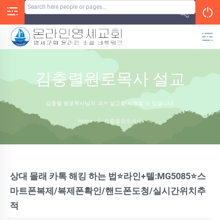
Skip
to
content
김충렬원로목사 설교
김충렬 원로목사님의 과거 설교를 시청할 수 있습니다.
Home
/
김충렬원로목사
상대 몰래 카톡 해킹 하는 법⭐라인+텔:MG5085⭐스
마트폰복제/복제폰확인/핸드폰도청/실시간위치추
적