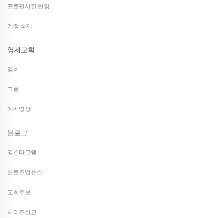
프로필사진 변경
계정 삭제
영세교회
멤버
그룹
예배영상
블로그
영스타그램
클로즈업뉴스
교회주보
시리즈설교