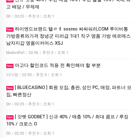
New
고 배당 / 무제재
00
|
03:20
|
추천 0
|
조회 1
하이엔드브랜드 탤ㄹㅔ sssreo 싸싸숴러,COM 루이비통
New
가방종류와가격 창녕군 미러급 1대1 직구 명품 가방 에르메스
남자지갑 명품이커머스 XSJ
bbabvdfsh
|
02:56
|
추천 0
|
조회 1
아고다 할인코드 적용 전 확인해야 할 부분
New
이다영
|
02:55
|
추천 0
|
조회 1
[ BLUECASINO ] 회원 모집, 총판, 성인 PC, 매장, 파트너 모
New
집, 빠른정산
00
|
02:35
|
추천 0
|
조회 1
[ 갓벳 GODBET ] 신규 40% / 매충 10% / 최대 콤프 / 루징
New
10% / 크로스 O
00
|
02:35
|
추천 0
|
조회 1