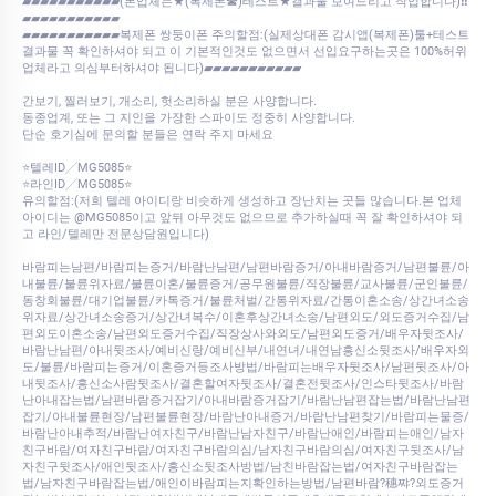
▰▰▰▰▰▰▰▰▰▰▰(본업체는★(복제폰☎)테스트★결과물 보여드리고 작업합니다)❗❗
▰▰▰▰▰▰▰▰▰▰▰
▰▰▰▰▰▰▰▰▰▰▰복제폰 쌍둥이폰 주의할점:(실제상대폰 감시앱(복제폰)툴+테스트
결과물 꼭 확인하셔야 되고 이 기본적인것도 없으면서 선입요구하는곳은 100%허위
업체라고 의심부터하셔야 됩니다)▰▰▰▰▰▰▰▰▰▰▰
간보기, 찔러보기, 개소리, 헛소리하실 분은 사양합니다.
동종업계, 또는 그 지인을 가장한 스파이도 정중히 사양합니다.
단순 호기심에 문의할 분들은 연락 주지 마세요
⭐텔레ID╱MG5085⭐
⭐라인ID╱MG5085⭐
유의할점:(저희 텔레 아이디랑 비슷하게 생성하고 장난치는 곳들 많습니다.본 업체
아이디는 @MG5085이고 앞뒤 아무것도 없으므로 추가하실때 꼭 잘 확인하셔야 되
고 라인/텔레만 전문상담원입니다)
바람피는남편/바람피는증거/바람난남편/남편바람증거/아내바람증거/남편불륜/아
내불륜/불륜위자료/불륜이혼/불륜증거/공무원불륜/직장불륜/교사불륜/군인불륜/
동창회불륜/대기업불륜/카톡증거/불륜처벌/간통위자료/간통이혼소송/상간녀소송
위자료/상간녀소송증거/상간녀복수/이혼후상간녀소송/남편외도/외도증거수집/남
편외도이혼소송/남편외도증거수집/직장상사와외도/남편외도증거/배우자뒷조사/
바람난남편/아내뒷조사/예비신랑/예비신부/내연녀/내연남흥신소뒷조사/배우자외
도/불륜/바람피는증거/이혼증거등조사방법/바람피는배우자뒷조사/남편뒷조사/아
내뒷조사/흥신소사람뒷조사/결혼할여자뒷조사/결혼전뒷조사/인스타뒷조사/바람
난아내잡는법/남편바람증거잡기/아내바람증거잡기/바람난남편잡는법/바람난남편
잡기/아내불륜현장/남편불륜현장/바람난아내증거/바람난남편찾기/바람피는물증/
바람난아내추적/바람난여자친구/바람난남자친구/바람난애인/바람피는애인/남자
친구바람/여자친구바람/여자친구바람의심/남자친구바람의심/여자친구뒷조사/남
자친구뒷조사/애인뒷조사/흥신소뒷조사방법/남친바람잡는법/여자친구바람잡는
법/남자친구바람잡는법/애인이바람피는지확인하는방법/남편바람?穗쨔?외도증거