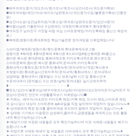
●배우자외도증거/외도조사/증거조사/뒷조사/상간녀조사/외도증거확보/
●배우자바람/애인/아내/와이프/남편뒷조사/외도증거수집/불륜증거확보/간통전
문/
●상간녀소송/상간남위자료/이혼소송/위자료/남편외도증거/상간녀증거/
●바람난남편 가출한아내 수상한애인 삭제한카톡내역복구 휴대폰확인/
●여자친구 남자친구 거짓말 바람 의심 스마트폰해킹/카카오톡해킹 흥신소 해킹의
뢰 /
●복제폰,쌍둥이폰,휴대폰해킹 핵심기술전문 정직과믿음 신뢰업체입니다/
스파이앱/복제폰/쌍둥이폰/핸드폰복제.휴대폰복제프로그램
쌍둥이폰 #복제폰 #휴대폰복제 #복사폰 #스파이앱#용산복제폰 #it흥신소
좀비폰.복사폰.휴대폰해킹.통화내역조회.카카오톡내역조회.핸드폰도청
스마트폰복제.좀비폰.복사폰.통화내역.문자내역.카카오톡내역
통화내역서/통화도청/위치추적/통화녹취/문자내역서/작업/복사폰☆
☆쌍둥이폰/휴대폰실시간위치추적/문자내역/통화내역서 / 문자내역서
상담메일: 통화내역서 (통화발신 수신 번호/날짜 시간 및 통화시간☆
☆문자내역서 (문자발신 수신 번호/날짜/문자내용)- 실시간위치추적
❥・・・ ┈┈┈┈┈┈┈┈┈┈┈┈┈┈┈┈┈ ・・・❥
■외도/상간녀/불륜의심/배우자뒷조사/남편/아내(와이프)/전여자친구/남자친구 직
장상사/전애인 연인의 사생활훔쳐보기 의뢰받습니다■
★-저희는...배우자,아내,연인 카카오톡 해킹/카톡 해킹, 인스타 해킹,스마트폰 해킹
과 감시/감시 대상자 스마트폰에 apk파일을 직접 설치하여 작업하지 않습니다ᯓᯓ★
★-상대방에게 특정 링크를 클릭하게끔 유도하여 멀웨어 작업하지 않습니다ᯓ★
★-상대방 기기에서 이용중인 삼성페이,클라우드,금융앱들을 제외하고는 모든 활동
내역 확인가능하십니다ᯓ★
★-해당기기에 저장된 내용들은 모두 확인가능하시며 이전 삭제된 내용들도 복구가
능합니다.ᯓ★
★-작업이후 삭제된 메세지 및 파일들은 서버내에서 모두 확인가능하십니다ᯓ★
★-해당기기 코인거래소 어플 스캠, 카드사기, 금융앱을 통한 3자 사기 모두 작업진행