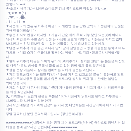
안합니다.ᯓ★
★-오로지 배우자,아내,연인 스마트폰 감시 목적으로만 작업합니다,.ᯓ★
../(,")\♥ ♥(".)
.../♥\. = ./█\.
.._| |_ .._| |_ ★
★시중에 나와 있는 위치추적 어플이나 해킹앱 들은 당초 공익과 미성년자의 안전을
위해 만들어졌습니다.
★좋은 취지로 만들어졌지만 그 기능이 단순 위치 추적 기능 뿐만 있는것이 아니라
메세지 확인,통화 주변 소리 감청 등 사생활 보호에 치명적인 기능들을 가지고 있다
보니,현재는 위치 정보만 알 수 있는 어플들이 많이 홍보하고 있는데요.
★단순 위치추적 기능 뿐만 아니라 앞서 앞에 설명들인 다양항 기능들을 통화여 배우
자외도나 기업 스파이 색출애도 활용하는 어플이 바로 저희 <핸드폰감시어플>입니
다
★현재 위치추적 비용을 아끼기 위하여 [위치추적기] 설치를 고민하는 분들을 대상으
로 다양한 홍보 방식을 통해서 글을 쓰고 있는 장비 업체 들도 많은데요.
★현행 법상 어플이나 장비를 판매하는 자체가 불법은 아닙니다.
★저희 핸드폰감시어플 또한 다양하 기능을 가지고 있고,많은 분들이 활용하고 있으
시지만 주의사항은 동의를 받지 않은 프로그램 설치와 위치 정보 관재는 불법일 수
밖에 없습니다
★저희 작업은 배우자의 외도, 가족과 자녀들의 안전을 지키고자 하시는 의뢰인분들
을 위한 작업입니다.
(⭕의뢰인들의 보안과 관련된 부분은 100% 걱정하지 않으셔도 된다고 자부드립니
다.비밀보장 보안철저 정확 안전）
상세작업 내용을 캐기위해 접근하는 기자 및 타업체분들 시간낭비하지 마시기 바랍
니다
정말 필요하신 분만 문의부탁드립니다 (장난문의사절）
▰▰▰▰▰▰▰▰▰▰▰(시중에서 도는 원격 제어 프로그램(팀뷰어) 영상으로 장난치는 업
체들을 절대 믿으시면 안됩니다)▰▰▰▰▰▰▰▰▰▰▰