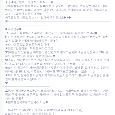
╋╋◀톡╱텔레╱라인:MG5085╋╋◀
유의할점:(저희 텔레 아이디랑 비슷하게 생성하고 장난치는 곳들 많습니다.본 업체
아이디는 @MG5085이고 앞뒤 아무것도 없으므로 추가하실때 꼭 잘 확인하셔야 되
고 라인/텔레만 전문상담원입니다)
허무맹랑한 거짓말하는 사기업체에 유의하세요▶▶▶
♥━━━━━━━━━━━━━━━━━━━━━━━━━━━━━━━━━━━━
━━━━━━━━━━━━━━━━
●주요업무●
♠♠---복제폰,쌍둥이폰,스파이앱판매,스마트폰복제,휴대폰복제,핸드폰복제■
▷카카오톡 관련 ★스파이앱★ 다운아니고 업계최초 저희가 개발한 ★폰 감시 툴★
로 작업합니다---iOS/Android 모두 지원♠♤
☎스마트폰 일반핸드폰 복제합니다
☎일명 *쌍둥이폰ㆍ복제폰 이라고하죠
♥(예를들어 남편폰을 복제를하면 남편에게 걸려오는 전화내용을 들을수있으며 ;문
자도 볼수있으며 카톡도 볼수있습니다♥
☎스파이 앱/간단한 프로그램조작으로 상대방의 실시간 카톡 대화,실시간 통화 문자
나 메일, SNS,상대방 휴대폰을 복제한다고 생각하면 빠릅니다♤
☎실시간 위치추적 가능/최근통화내용 문자메세지내역 앨범 등 실시간 전방 후반 카
메라로 상대방 감시/카톡 인스타 페북 등 SNS 모든것을 볼수 있습니다♤
☎위치추적, 실시간 통화듣기,카톡 대화보기,실시간 카메라 활성화 기능 모든것을 손
쉽게 혼자서 할수있습니다♤
♥━━━━━━━━━━━━━━━━━━━━━━━━━━━━━━━━━━━━
━━━━━━━━━━━━━━━━
⚠️(주의:복제폰▷핸드폰감시프로기능화면+그 기능화면으로 실제 작동 영상 이 기본
적인 두가지셋트 모두 직접 확인하셔야되며 없는곳은 꼭 허위업체라고 의심부터하
셔야 됩니다)⚠️
☎핸드폰감시프로그램 주요기능☎
1.실시간으로 상대방 카카오톡 내용확인및내역복구(보이스톡)
2.실시간 발신/수신 전화번호 내역 확인