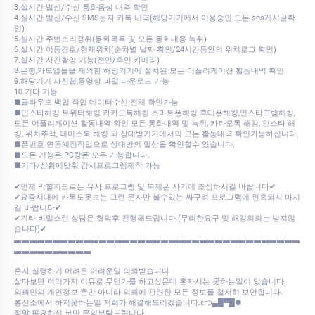
3.실시간 발신/수신 통화음성 내역 확인
4.실시간 발신/수신 SMS문자 카톡 내역(해당기기에서 이용중인 모든 sns게시글확
인)
5.실시간 주변소리정취(통화목록 및 모든 통화내용 녹취)
6.실시간 이동경로/현재위치(순차별 날짜 확인/24시간동안의 위치로그 확인)
7.실시간 사진활영 기능(전면/후면 카메라)
8.은행,카드앱들을 제외한 해당기기에 설치된 모든 어플리케이션 활동내역 확인
9.해당기기 사진첩,동영상 파일 다운로드 가능
10.기타 기능
■클라우드 백업 작업 데이터수신 전체 확인가능
■인스타해킹 트위터해킹 카카오톡해킹 스마트폰해킹 휴대폰해킹,인스타그램해킹,
모든 어플리케이션 활동내역 확인 모든 통화내역 및 녹취, 카카오톡 해킹, 인스타 해
킹, 위치추적, 페이스북 해킹 외 상대방기기에서의 모든 활동내역 확인가능하십니다.
■폰번호 연동계정작업으로 상대방의 일상을 확인할수 있습니다.
■모든 기능은 PC랑폰 모두 가능합니다.
■기타/상황에맞춰 감시프로그램제작 가능
✔언제 막힐지모르는 유사 프로그램 및 복제폰 사기에 조심하시길 바랍니다✔
✔요즘시대에 카톡도못보는 그런 문자만 볼수있는 싸구려 프로그램에 현혹되지 마시
길 바랍니다✔
✔기타 비밀스런 상담은 협의후 진행해드립니다 (무리한요구 및 해킹의뢰는 받지않
습니다)✔
▃▃▃▃▃▃▃▃▃▃▃▃▃▃▃▃▃▃▃▃▃▃▃▃▃▃▃▃▃▃▃▃▃▃▃▃▃
▃▃▃▃▃▃▃▃▃▃
혼자 실행하기 어려운 어려운일 의뢰받습니다
살다보면 여러가지 이유로 무언가를 하고싶은데 혼자서는 못하는일이 있습니다.
의뢰인의 개인정보 뿐만 아니라 의뢰에 관련한 모든 정보를 철저히 보안합니다.
흥신소에서 하지못하는일 저희가 해결해드리겠습니다.εつ▄█▀█●
정말 필요하신 분만 문의부탁드립니다.