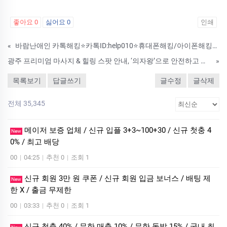
좋아요
0
싫어요
0
인쇄
«
바람난애인 카톡해킹⭐카톡ID:help010⭐휴대폰해킹/아이폰해킹/인스타해킹/인스타해킹하는법
광주 프리미엄 마사지 & 힐링 스팟 안내, ‘의자왕’으로 안전하고 편안한 선택
»
목록보기
답글쓰기
글수정
글삭제
전체 35,345
메이저 보증 업체 / 신규 입플 3+3~100+30 / 신규 첫충 4
New
0% / 최고 배당
00
|
04:25
|
추천 0
|
조회 1
신규 회원 3만 원 쿠폰 / 신규 회원 입금 보너스 / 배팅 제
New
한 X / 출금 무제한
00
|
03:33
|
추천 0
|
조회 1
신규 첫충 40% / 무한 매충 10% / 무한 돌발 15% / 국내 최