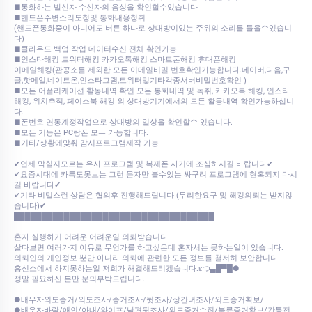
■통화하는 발신자 수신자의 음성을 확인할수있습니다
■핸드폰주변소리도청및 통화내용청취
(핸드폰통화중이 아니어도 버튼 하나로 상대방이있는 주위의 소리를 들을수있습니
다)
■클라우드 백업 작업 데이터수신 전체 확인가능
■인스타해킹 트위터해킹 카카오톡해킹 스마트폰해킹 휴대폰해킹
이메일해킹(관공소를 제외한 모든 이메일비밀 번호확인가능합니다.네이버,다음,구
글,핫메일,네이트온,인스타그램,트위터및기타각종서버비밀번호확인 )
■모든 어플리케이션 활동내역 확인 모든 통화내역 및 녹취, 카카오톡 해킹, 인스타
해킹, 위치추적, 페이스북 해킹 외 상대방기기에서의 모든 활동내역 확인가능하십니
다.
■폰번호 연동계정작업으로 상대방의 일상을 확인할수 있습니다.
■모든 기능은 PC랑폰 모두 가능합니다.
■기타/상황에맞춰 감시프로그램제작 가능
✔언제 막힐지모르는 유사 프로그램 및 복제폰 사기에 조심하시길 바랍니다✔
✔요즘시대에 카톡도못보는 그런 문자만 볼수있는 싸구려 프로그램에 현혹되지 마시
길 바랍니다✔
✔기타 비밀스런 상담은 협의후 진행해드립니다 (무리한요구 및 해킹의뢰는 받지않
습니다)✔
████████████████████████████████████
혼자 실행하기 어려운 어려운일 의뢰받습니다
살다보면 여러가지 이유로 무언가를 하고싶은데 혼자서는 못하는일이 있습니다.
의뢰인의 개인정보 뿐만 아니라 의뢰에 관련한 모든 정보를 철저히 보안합니다.
흥신소에서 하지못하는일 저희가 해결해드리겠습니다.εつ▄█▀█●
정말 필요하신 분만 문의부탁드립니다.
●배우자외도증거/외도조사/증거조사/뒷조사/상간녀조사/외도증거확보/
●배우자바람/애인/아내/와이프/남편뒷조사/외도증거수집/불륜증거확보/간통전