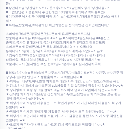
문/
●상간녀소송/상간남위자료/이혼소송/위자료/남편외도증거/상간녀증거/
●바람난남편 가출한아내 수상한애인 삭제한카톡내역복구 휴대폰확인/
●여자친구 남자친구 거짓말 바람 의심 스마트폰해킹/카카오톡해킹 흥신소 해킹의
뢰 /
●복제폰,쌍둥이폰,휴대폰해킹 핵심기술전문 정직과믿음 신뢰업체입니다/
스파이앱/복제폰/쌍둥이폰/핸드폰복제.휴대폰복제프로그램
쌍둥이폰 #복제폰 #휴대폰복제 #복사폰 #스파이앱#용산복제폰 #it흥신소
좀비폰.복사폰.휴대폰해킹.통화내역조회.카카오톡내역조회.핸드폰도청
스마트폰복제.좀비폰.복사폰.통화내역.문자내역.카카오톡내역
통화내역서/통화도청/위치추적/통화녹취/문자내역서/작업/복사폰☆
☆쌍둥이폰/휴대폰실시간위치추적/문자내역/통화내역서 / 문자내역서
상담메일: 통화내역서 (통화발신 수신 번호/날짜 시간 및 통화시간☆
☆문자내역서 (문자발신 수신 번호/날짜/문자내용)- 실시간위치추적
■외도/상간녀/불륜의심/배우자뒷조사/남편/아내(와이프)/전여자친구/남자친구 직
장상사/전애인 연인의 사생활훔쳐보기 의뢰받습니다■
★-저희는...배우자,아내,연인 카카오톡 해킹/카톡 해킹, 인스타 해킹,스마트폰 해킹
과 감시/감시 대상자 스마트폰에 apk파일을 직접 설치하여 작업하지 않습니다ᯓᯓ★
★-상대방에게 특정 링크를 클릭하게끔 유도하여 멀웨어 작업하지 않습니다ᯓ★
★-상대방 기기에서 이용중인 삼성페이,클라우드,금융앱들을 제외하고는 모든 활동
내역 확인가능하십니다ᯓ★
★-해당기기에 저장된 내용들은 모두 확인가능하시며 이전 삭제된 내용들도 복구가
능합니다.ᯓ★
★-작업이후 삭제된 메세지 및 파일들은 서버내에서 모두 확인가능하십니다ᯓ★
★-해당기기 코인거래소 어플 스캠, 카드사기, 금융앱을 통한 3자 사기 모두 작업진행
안합니다.ᯓ★
★-오로지 배우자,아내,연인 스마트폰 감시 목적으로만 작업합니다,.ᯓ★
../(,")\♥ ♥(".)