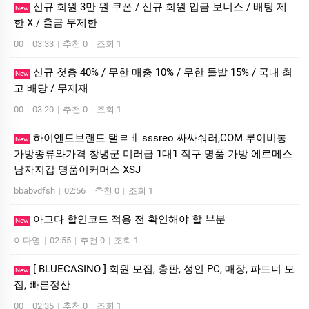
신규 회원 3만 원 쿠폰 / 신규 회원 입금 보너스 / 배팅 제
New
한 X / 출금 무제한
00
|
03:33
|
추천 0
|
조회 1
신규 첫충 40% / 무한 매충 10% / 무한 돌발 15% / 국내 최
New
고 배당 / 무제재
00
|
03:20
|
추천 0
|
조회 1
하이엔드브랜드 탤ㄹㅔ sssreo 싸싸숴러,COM 루이비통
New
가방종류와가격 창녕군 미러급 1대1 직구 명품 가방 에르메스
남자지갑 명품이커머스 XSJ
bbabvdfsh
|
02:56
|
추천 0
|
조회 1
아고다 할인코드 적용 전 확인해야 할 부분
New
이다영
|
02:55
|
추천 0
|
조회 1
[ BLUECASINO ] 회원 모집, 총판, 성인 PC, 매장, 파트너 모
New
집, 빠른정산
00
|
02:35
|
추천 0
|
조회 1