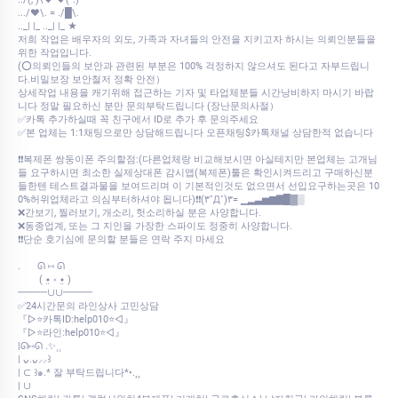
.../♥\. = ./█\.
.._| |_ .._| |_ ★
저희 작업은 배우자의 외도, 가족과 자녀들의 안전을 지키고자 하시는 의뢰인분들을
위한 작업입니다.
(⭕의뢰인들의 보안과 관련된 부분은 100% 걱정하지 않으셔도 된다고 자부드립니
다.비밀보장 보안철저 정확 안전）
상세작업 내용을 캐기위해 접근하는 기자 및 타업체분들 시간낭비하지 마시기 바랍
니다 정말 필요하신 분만 문의부탁드립니다 (장난문의사절）
✅카톡 추가하실때 꼭 친구에서 ID로 추가 후 문의주세요
✅본 업체는 1:1채팅으로만 상담해드립니다 오픈채팅$카톡채널 상담한적 없습니다
❗❗복제폰 쌍둥이폰 주의할점:(다른업체랑 비교해보시면 아실테지만 본업체는 고개님
들 요구하시면 최소한 실제상대폰 감시앱(복제폰)툴은 확인시켜드리고 구매하신분
들한텐 테스트결과물을 보여드리며 이 기본적인것도 없으면서 선입요구하는곳은 10
0%허위업체라고 의심부터하셔야 됩니다)❗❗(۳˚Д˚)۳= ▁▂▃▅▆▇█▓▒
❌간보기, 찔러보기, 개소리, 헛소리하실 분은 사양합니다.
❌동종업계, 또는 그 지인을 가장한 스파이도 정중히 사양합니다.
❗❗단순 호기심에 문의할 분들은 연락 주지 마세요
.⠀⠀ ᘏ ⑅ ᘏ
⠀⠀⠀( •̤ ༝ •̤ )
━━━∪∪━━━
✅24시간문의 라인상사 고민상담
『▷⭐카톡ID:help010⭐◁』
『▷⭐라인:help010⭐◁』
|ᘏ⑅ᘏ .✨⸒⸒
| ᴗ͈.ᴗ͈⸝⸝꒱
| ⊂ ꒱๑.* 잘 부탁드립니다*•.¸¸
| ∪