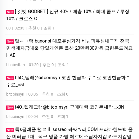
[ 갓벳 GODBET ] 신규 40% / 매충 10% / 최대 콤프 / 루징
New
10% / 크로스 O
00
|
02:35
|
추천 0
|
조회 1
탤ㄹㄱ램 banonpi 대포유심가격 바넌피유심내구제 전국
New
민생계자금대출 당일개인돈 울산 20만원30만원 급한돈드려요
HAE
bbabvdfsh
|
01:20
|
추천 0
|
조회 1
h6C_텔래@bitcoinsyri 코인 현금화 수수료 코인현금화수
New
수료_n5I
bitcoinsyri
|
00:05
|
추천 0
|
조회 0
f4O_텔래그램@bitcoinsyri 구매대행 코인돈세탁 _x0N
New
bitcoinsyri
|
00:04
|
추천 0
|
조회 1
특s급레플 탤ㄹㅔ sssreo 싸싸숴러,COM 프라다핸드백 울
New
산 미러급 1대1 직구 명품 가방 에르메스남자지갑 카드지갑명