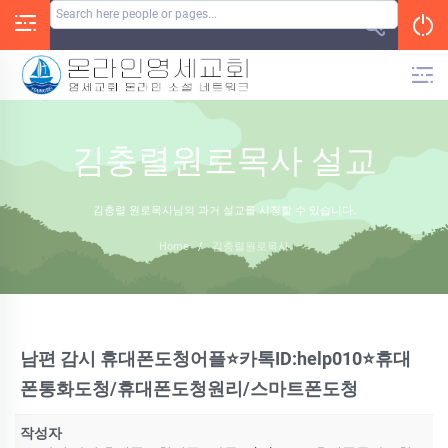
Skip
to
content
김충렬원로목사 설교
김충렬 원로목사님의 과거 설교를 시청할 수 있습니다.
Home
/
김충렬원로목사
남편 감시 휴대폰도청어플⭐카톡ID:help010⭐휴대
폰통화도청/휴대폰도청원리/스마트폰도청
작성자