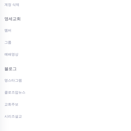
계정 삭제
영세교회
멤버
그룹
예배영상
블로그
영스타그램
클로즈업뉴스
교회주보
시리즈설교