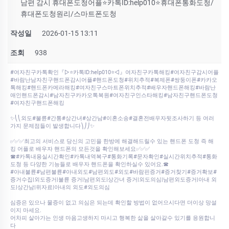
남편 감시 휴대폰도청어플⭐카톡ID:help010⭐휴대폰통화도청/
휴대폰도청원리/스마트폰도청
작성일
2026-01-15 13:11
조회
938
#여자친구카톡확인『▷⭐카톡ID:help010⭐◁』여자친구카톡해킹#여자친구감시어플
#바람난남자친구핸드폰감시어플#핸드폰도청#위치추적#복제폰#쌍둥이폰#카카오
톡해킹#핸드폰카메라해킹#여자친구스마트폰위치추적#배우자핸드폰해킹#바람난
애인핸드폰감시#남자친구카카오톡복원#여자친구인스타해킹#남자친구핸드폰도청
#여자친구핸드폰해킹
✨⎝⎝외도#불륜#간통#상간녀#상간남#이혼소송#결혼전배우자뒷조사하기 등 여러
가지 문제점들이 발생합니다⎞⎠⎠✨
✅✅✅최고의 서비스로 당신의 고민을 한방에 해결해드릴수 있는 핸드폰 도청 즉 해
킹 어플로 배우자 핸드폰의 모든것을 확인해보세요✅✅✅
☎#카톡내용실시간확인#카톡내역복구#통화기록#문자확인#실시간위치추적#통화
도청 등 다양한 기능들로 배우자 핸드폰을 확인하실수 있어요.☎
#아내불륜#남편불륜#아내외도#남편외도#외도#바람핀증거#증거찾기#증거확보#
증거수집|외도증거|불륜 증거|남편외도|상간녀 증거|외도의심|남편외도증거|아내 외
도|상간남|위자료|아내의 외도#외도의심
심증은 있으나 물증이 없고 의심은 되는데 확인할 방법이 없어으시다면 더이상 망설
이지 마세요.
어차피 살아가는 인생 마음고생하지 마시고 행복한 삶을 살아갈수 있기를 응원합니
다