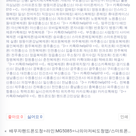
SNS해킹| 간통| 갤럭시워치4복제폰| 거래처| 구로흥신소| 남자친구| 라인해킹| 불륜
의심남편| 스마프폰도청| 쌍둥이폰강남흥신소| 아내| 아이폰케이스『▷⭐ 카톡ID:help
010 ⭐◁』아이폰해킹| 안드로이드해킹| 앱해킹| 어플외도| 영등포흥신소| 인스타그
램해킹| 일상| 전여자친| 직장상사 트위터해킹| 페이스북해킹| 폰해킹| 휴대폰케이스|
it복제폰| 강원복제폰| 강원흥신소| 계좌조회| 구로복제폰| 노원복제폰 노원흥신소|
동대문복제폰| 동대문흥신소| 뒷조사『▷⭐ 카톡ID:help010 ⭐◁』땅주인찾기| 떼인
돈| 마산복제폰| 마산흥신소| 모바일복제폰| 문자내용| 미행| 번호찾기| 병원기록| 복
제폰카톡해킹| 부천복제폰『▷⭐ 카톡ID:help010 ⭐◁』부천흥신소| 사람찾기| 사이버
복제폰 서울복제폰|송파복제폰| 송파흥신소| 스마트폰해킹복제폰| 스마트폰해킹업
체 실종| 쌍둥이폰강남복제폰| 에프원복제폰 여주복제폰| 여주흥신소| 영등포복제폰|
용인복제폰| 원주복제폰| 원주흥신소『▷⭐ 카톡ID:help010 ⭐◁』위치조회| 이천복제
폰| 이천흥신소 인천복제폰| 인천흥신소| 입출국조회 재산조회| 전과조회| 전주복제
폰| 전주흥신소| 정읍복제폰| 정읍흥신소| 주소찾기| 증거수집| 직장조회| 진료기록|
창원복제폰| 창원흥신소| 춘천복제폰| 카드내역| 카톡대화내용| 택배조회| 해결사
『▷⭐ 카톡ID:help010 ⭐◁』해킹복제폰| 휴대폰위치찾기| 흥신소카톡해킹| 경기도흥
신소| 경남흥신소| 경북흥신소| 경주흥신소| 공주흥신소| 광주흥신소| 구리흥신소| 대
구흥신소 대전흥신소| 민간조사| 부산흥신소『▷⭐ 카톡ID:help010 ⭐◁』서울흥신소|
성남흥신소| 수원흥신소| 시흥흥신소| 에프원민간조사| 에프원흥신소| 용인흥신소 울
산흥신소| 의정부흥신소| 일산흥신소| 전남흥신소『▷⭐ 카톡ID:help010 ⭐◁』전북흥
신소| 제주흥신소| 진해흥신소| 천안흥신소| 충남흥신소| 충북흥신소| 파주흥신소| 포
항흥신소 학력조회| 실시간위치추적| 위치추적| 카카오톡내용| 카카오톡해킹『▷⭐
카톡ID:help010 ⭐◁』핸드폰도청| 핸드폰고민상담 흥신소
좋아요
0
싫어요
0
인쇄
«
배우자핸드폰도청⭐라인:MG5085⭐나의아저씨도청앱/스마트폰감시어플/스파이앱/위치추적어플