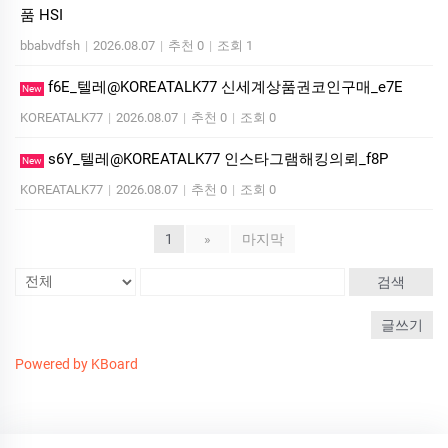
품 HSI
bbabvdfsh
|
2026.08.07
|
추천 0
|
조회 1
f6E_텔레@KOREATALK77 신세계상품권코인구매_e7E
New
KOREATALK77
|
2026.08.07
|
추천 0
|
조회 0
s6Y_텔레@KOREATALK77 인스타그램해킹의뢰_f8P
New
KOREATALK77
|
2026.08.07
|
추천 0
|
조회 0
1
»
마지막
검색
글쓰기
Powered by KBoard