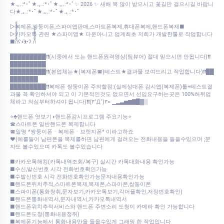
★.｡.:*･ﾟ★.｡.:*･ﾟ★.｡.:*･ﾟ✨ 2026 ✨ 새해 복 많이 받으시고 꽃길만 걸으시길 바랍니
다★.｡.:*･ﾟ★.｡.:*･ﾟ★.｡.:*･ﾟ
▷복제폰,쌍둥이폰,스파이앱판매,스마트폰복제,휴대폰복제,핸드폰복제■
▷카카오톡 관련 ★스파이앱★ 다운아니고 업계최초 저희가 개발한툴로 작업합니다
■ก็็็็็็็็็็็็็ʕ•͡ᴥ•ʔ ก้้้้้้้้้้้
█████████❗❗(시중에서 도는 핸드폰원격영상(팀뷰어) 절대 믿으시면 안됩니다)❗❗
█████████
█████████❗❗(본업체는★(복제폰☎)테스트★결과물 보여드리고 작업합니다)❗❗██
███████
█████████❗❗복제폰 쌍둥이폰 주의할점:(실제상대폰 감시앱(복제폰)툴+테스트결
과물 꼭 확인하셔야 되고 이 기본적인것도 없으면서 선입요구하는곳은 100%허위업
체라고 의심부터하셔야 됩니다)❗❗(۳˚Д˚)۳= ▁▂▃▅▆▇█▓▒
⭐♣핸드폰 엿보기◑핸드폰감시프로그램 주요기능⭐
☎스마트폰 일반핸드폰 복제합니다
☎일명 *쌍둥이폰ㆍ복제폰ㆍ브릿지폰* 이라고하죠
♥(예를들어 남편폰을 복제를하면 남편에게 걸려오는 전화내용을 들을수있으며 ;문
자도 볼수있으며 카톡도 볼수있습니다
■카카오톡해킹(카톡내역조회/복구) 실시간 카톡대화내용 확인가능
■수신,발신번호 시각 전화번호확인가능
■수발신번호 시각 전화번호확인가능문자내용확인가능
■핸드폰위치추적,스마트폰복제,복제폰,스파이폰,쌍둥이폰
■스파이폰(통화청취,문자보기,카카오톡보기,각어플확인,저장번호확인)
■핸드폰통화내역서,문자내역서,카카오톡내역서
■핸드폰위치추적서비스와 핸드폰 주변소리 도청이 카메라 확인 가능합니다
■핸드폰도청(통화내용청취)
■복제폰기능에서 통화내용만을 들을수있게 그래밍 한 작업입니다