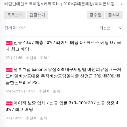
바람난애인 카톡해킹⭐카톡ID:help010⭐휴대폰해킹/아이폰해킹/인스타해킹/인스타해킹하는법
»
목록보기
답글쓰기
글수정
글삭제
전체 35,347
신규 40% / 매충 10% / 라이브 베팅 O / 크로스 베팅 O / 국
New
내 최고 배당
00
|
04:56
|
추천 0
|
조회 1
탤ㄹㄱ램 banonpi 유심소액내구제방법 바넌피유심내구제
New
모바일비상금대출 무직비상금당일대출 산청군 20만원30만원
급한돈드려요 PSL
bbabvdfsh
|
04:37
|
추천 0
|
조회 1
메이저 보증 업체 / 신규 입플 3+3~100+30 / 신규 첫충 4
New
0% / 최고 배당
00
|
04:25
|
추천 0
|
조회 1