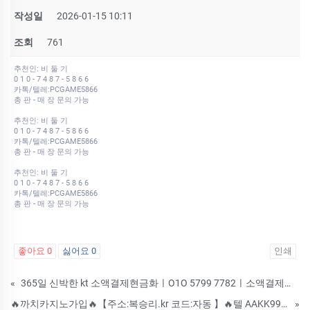
작성일
2026-01-15 10:11
조회
761
추천인: 비 둘 기
0 1 0 - 7 4 8 7 - 5 8 6 6
카톡/텔레:PCGAME5866
총 판 - 매 장 문의 가능
추천인: 비 둘 기
0 1 0 - 7 4 8 7 - 5 8 6 6
카톡/텔레:PCGAME5866
총 판 - 매 장 문의 가능
추천인: 비 둘 기
0 1 0 - 7 4 8 7 - 5 8 6 6
카톡/텔레:PCGAME5866
총 판 - 매 장 문의 가능
좋아요
0
싫어요
0
인쇄
«
365일 신박한 kt 소액결제현금화ㅣO1O 5799 7782ㅣ소액결제현금화방법ㅣ휴대폰소액결제현금화방법ㅣ소액결제 악성정책
🔥까치카지노가입🔥【주소:복승리.kr 코드:자동 】🔥텔 AAKK9992🔥 까치카지노 [복승리.kr] 코드:자동 까치카지노 스트레스받는 롤링제한은 이제 그만!!! 까치의 무제재 시스템으로 편하게 즐길수
»