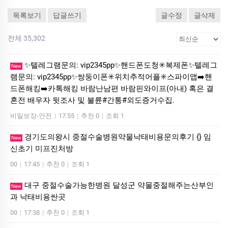
목록보기
답글쓰기
글수정
글삭제
전체 35,302
✨텔레그램문의: vip2345pp✨핸드폰도청✳️복제폰✨텔레그
New
램문의: vip2345pp✨쌍둥이폰✳️위치추적어플✳️스파이앱➡️핸
드폰해킹➡️카톡해킹 바람난남편 바람핀와이프(아내) 혹은 결
혼전 배우자 뒷조사 및 불륜#간통#외도증거수집.
비밀보장-안전
|
17:55
|
추천 0
|
조회 1
경기도의왕시 중절수술병원약물낙태비용문의후기 {} 임
New
신초기 미­프진처방
00
|
17:45
|
추천 0
|
조회 1
대구 중절수술가능한병원 달성군 약물중절해주는산부인
New
과 낙­태비용싼곳
00
|
17:38
|
추천 0
|
조회 1