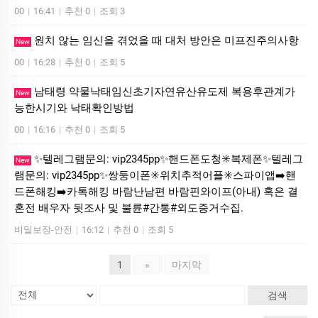
00
|
16:41
|
추천 0
|
조회 3
원치 않는 임신을 겪었을 때 대처 방안은 미­프진주의사항
New
00
|
16:28
|
추천 0
|
조회 5
남태령 약물낙태임신초기자연유산유도제 복용후관계가
New
능한시기와 낙태확인방법
00
|
16:16
|
추천 0
|
조회 5
✨텔레그램문의: vip2345pp✨핸드폰도청✳️복제폰✨텔레그
New
램문의: vip2345pp✨쌍둥이폰✳️위치추적어플✳️스파이앱➡️핸
드폰해킹➡️카톡해킹 바람난남편 바람핀와이프(아내) 혹은 결
혼전 배우자 뒷조사 및 불륜#간통#외도증거수집.
비밀보장-안전
|
16:12
|
추천 0
|
조회 5
1
»
마지막
검색