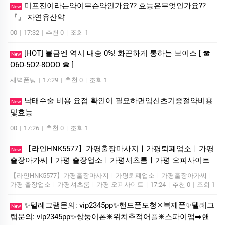
미프진이라는약이무슨약인가요?? 효능은무엇인가요??
New
『』 자연유산약
00
|
17:32
|
추천 0
|
조회 1
[HOT] 불금엔 역시 내숭 0%! 화끈하게 통하는 보이스 [ ☎
New
O6O-5O2-8OOO ☎ ]
새벽폰팅
|
17:29
|
추천 0
|
조회 1
낙태수술 비용 요점 확인이 필요하면임신초기중절약비용
New
및효능
00
|
17:26
|
추천 0
|
조회 1
【라인HNK5577】가평출장마사지ㅣ가평퇴폐업소ㅣ가평
New
출장아가씨ㅣ가평 출장업소ㅣ가평셔츠룸ㅣ가평 오피사이트
【라인HNK5577】가평출장마사지ㅣ가평퇴폐업소ㅣ가평출장아가씨ㅣ
가평 출장업소ㅣ가평셔츠룸ㅣ가평 오피사이트
|
17:24
|
추천 0
|
조회 1
✨텔레그램문의: vip2345pp✨핸드폰도청✳️복제폰✨텔레그
New
램문의: vip2345pp✨쌍둥이폰✳️위치추적어플✳️스파이앱➡️핸