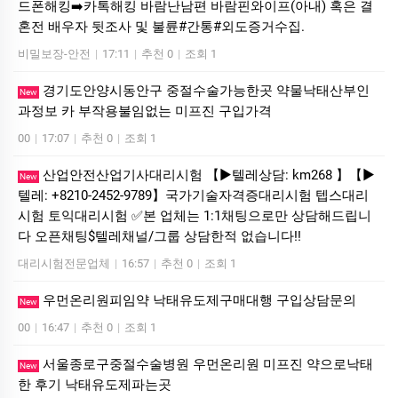
드폰해킹➡️카톡해킹 바람난남편 바람핀와이프(아내) 혹은 결
혼전 배우자 뒷조사 및 불륜#간통#외도증거수집.
비밀보장-안전
|
17:11
|
추천 0
|
조회 1
경기도안양시동안구 중절수술가능한곳 약물낙태산부인
New
과정보 카 부작용불임없는 미프진 구입가격
00
|
17:07
|
추천 0
|
조회 1
산업안전산업기사대리시험 【▶텔레상담: km268 】【▶
New
텔레: +8210-2452-9789】국가기술자격증대리시험 텝스대리
시험 토익대리시험 ✅본 업체는 1:1채팅으로만 상담해드립니
다 오픈채팅$텔레채널/그룹 상담한적 없습니다!!
대리시험전문업체
|
16:57
|
추천 0
|
조회 1
우먼온리원피임약 낙태유도제구매대행 구입상담문의
New
00
|
16:47
|
추천 0
|
조회 1
서울종로구중절수술병원 우먼온리원 미프진 약으로낙태
New
한 후기 낙­태유도제파는곳