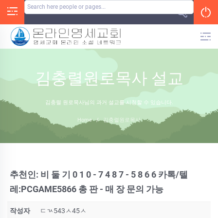
Skip
to
content
김충렬원로목사 설교
김충렬 원로목사님의 과거 설교를 시청할 수 있습니다.
Home
/
김충렬원로목사
추천인: 비 둘 기 0 1 0 - 7 4 8 7 - 5 8 6 6 카톡/텔
레:PCGAME5866 총 판 - 매 장 문의 가능
작성자
ㄷㄳ543ㅅ45ㅅ