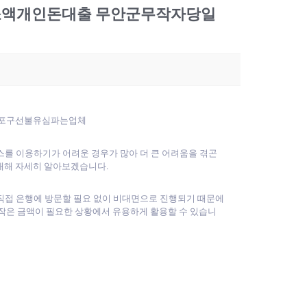
면소액개인돈대출 무안군무작자당일
포구선불유심파는업체
스를 이용하기가 어려운 경우가 많아 더 큰 어려움을 겪곤
 대해 자세히 알아보겠습니다.
직접 은행에 방문할 필요 없이 비대면으로 진행되기 때문에
작은 금액이 필요한 상황에서 유용하게 활용할 수 있습니