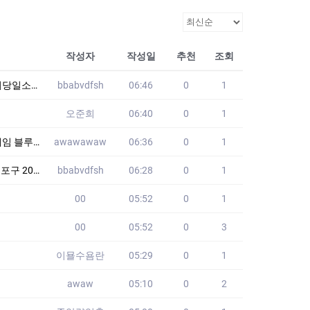
작성자
작성일
추천
조회
대출 BTE
bbabvdfsh
06:46
0
1
오준희
06:40
0
1
이스 하는 곳!
awawawaw
06:36
0
1
려요 RQO
bbabvdfsh
06:28
0
1
00
05:52
0
1
00
05:52
0
3
이묠수욤란
05:29
0
1
awaw
05:10
0
2