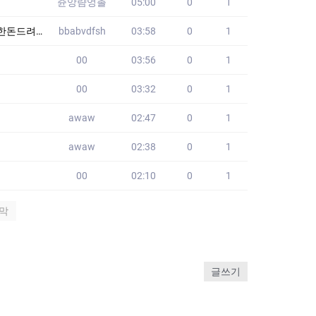
쥰앙럄엉촐
05:00
0
1
요 YLK
bbabvdfsh
03:58
0
1
00
03:56
0
1
00
03:32
0
1
awaw
02:47
0
1
awaw
02:38
0
1
00
02:10
0
1
막
글쓰기