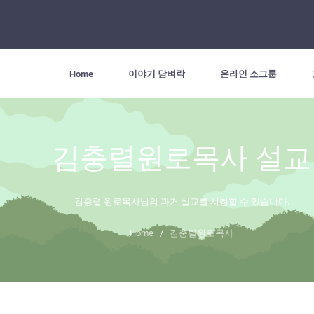
Home
이야기 담벼락
온라인 소그룹
김충렬원로목사 설교
김충렬 원로목사님의 과거 설교를 시청할 수 있습니다.
Home
/
김충렬원로목사