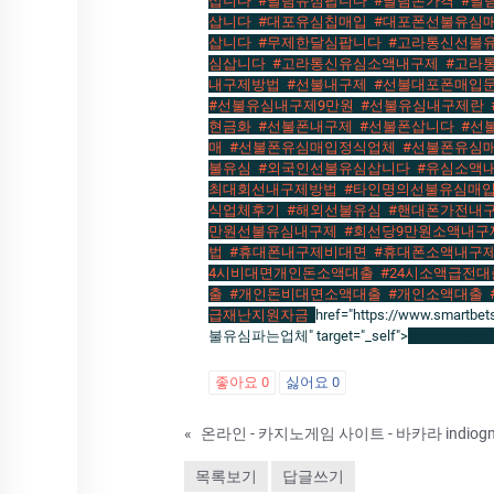
삽니다
,
#달림유심팝니다
,
#달림폰가격
,
#달
삽니다
,
#대포유심칩매입
,
#대포폰선불유심
삽니다
,
#무제한달심팝니다
,
#고라통신선불
심삽니다
,
#고라통신유심소액내구제
,
#고라
내구제방법
,
#선불내구제
,
#선불대포폰매입
#선불유심내구제9만원
,
#선불유심내구제란
,
현금화
,
#선불폰내구제
,
#선불폰삽니다
,
#선
매
,
#선불폰유심매입정식업체
,
#선불폰유심
불유심
,
#외국인선불유심삽니다
,
#유심소액
최대회선내구제방법
,
#타인명의선불유심매
식업체후기
,
#해외선불유심
,
#핸대폰가전내
만원선불유심내구제
,
#회선당9만원소액내구
법
,
#휴대폰내구제비대면
,
#휴대폰소액내구
4시비대면개인돈소액대출
,
#24시소액급전대
출
,
#개인돈비대면소액대출
,
#개인소액대출
,
급재난지원자금
,
href="https://www
불유심파는업체" target="_self">
#후불유심파
좋아요
0
싫어요
0
«
온라인 - 카지노게임 사이트 - 바카라 indiog
목록보기
답글쓰기