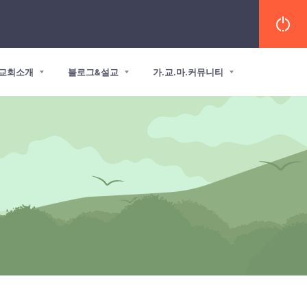
교회소개
블로그&설교
가.교.마.커뮤니티