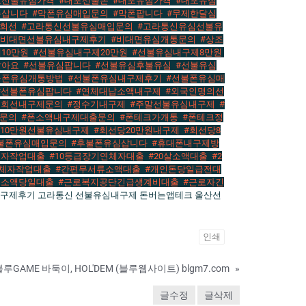
포선불유심가격
,
#대포선불폰
,
#대포유심가격
,
#대포유심
폰삽니다
,
#막폰유심매입문의
,
#막폰팝니다
,
#무제한달심
회선
,
#고라통신선불유심매입문의
,
#고라통신유심선불유
#비대면선불유심내구제후기
,
#비대면유심개통문의
,
#상조
10만원
,
#선불유심내구제20만원
,
#선불유심내구제8만원
,
팔아요
,
#선불유심팝니다
,
#선불유심후불유심
,
#선불유심
불폰유심개통방법
,
#선불폰유심내구제후기
,
#선불폰유심매
#선불폰유심팝니다
,
#연체대납소액내구제
,
#외국인명의선
넷회선내구제문의
,
#정수기내구제
,
#주말선불유심내구제
,
#
문의
,
#폰소액내구제대출문의
,
#폰테크가개통
,
#폰테크정
당10만원선불유심내구제
,
#회선당20만원내구제
,
#회선당8
불폰유심매입문의
,
#후불폰유심삽니다
,
#휴대폰내구제방
직자작업대출
,
#10등급장기연체자대출
,
#20살소액대출
,
#2
연체자작업대출
,
#간편무서류소액대출
,
#개인돈당일급전대
인소액당일대출
,
#근로복지공단긴급생계비대출
,
#근로자긴
대면선불유심내구제후기 고라통신 선불유심내구제 돈버는앱테크 울산선
인쇄
블루GAME 바둑이, HOL'DEM (블루웹사이트) blgm7.com
»
글수정
글삭제