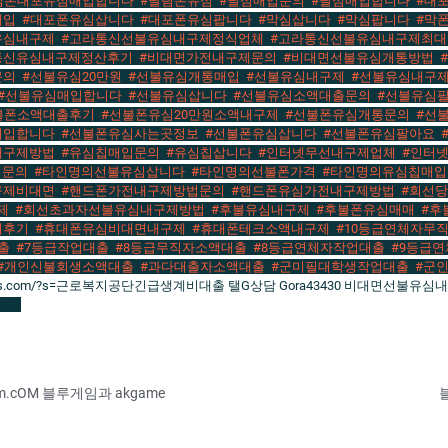
림폰대포유심매입합니다
,
#달림폰유심
,
#달심매입문의
,
#달심매입합니다
,
#대
매입
,
#대포폰유심삽니다
,
#대포폰유심팝니다
,
#막심삽니다
,
#막심팝니다
,
#막
유심내구제
,
#고라통신선불유심내구제정식업체
,
#고라통신선불유심내구제최대
통신유심내구제정산후기
,
#비대면가전내구제문의
,
#비대면선불유심개통방법
,
문의
,
#선불유심20만원
,
#선불유심개통매입
,
#선불유심내구제
,
#선불유심내구제
#선불유심매입합니다
,
#선불유심삽니다
,
#선불유심소액대출문의
,
#선불유심
불폰소액대출후기
,
#선불폰유심20만원소액내구제
,
#선불폰유심개통문의
,
#선
매입합니다
,
#선불폰유심사는곳정보
,
#선불폰유심삽니다
,
#선불폰유심팔아요
,
내구제방법
,
#유심칩매입문의
,
#유심칩삽니다
,
#인터넷무선내구제업체
,
#인터
입문의
,
#타인명의선불유심삽니다
,
#타인명의선불폰가격
,
#타인명의유심칩매입
구제비대면
,
#핸드폰가전내구제방법문의
,
#핸드폰유심가전내구제방법
,
#회선
제
,
#회선초과자선불유심내구제방법
,
#후불유심내구제
,
#후불폰유심매매
,
#후
제후기
,
#휴대폰유심비대면내구제
,
#휴대폰테크소액내구제
,
#10등급연체자무
출
,
#7등급작업대출
,
#8등급무직자소액대출
,
#8등급연체자작업대출
,
#9등급
#개인신불회생소액대출
,
#과다대출자소액대출
,
#군미필대학생작업대출
,
#군
.smartbets.com/?s=근로복지공단긴급생계비대출 탤G상담 Gora43430 비
는곳
m.cOM 블루게임과 akgame