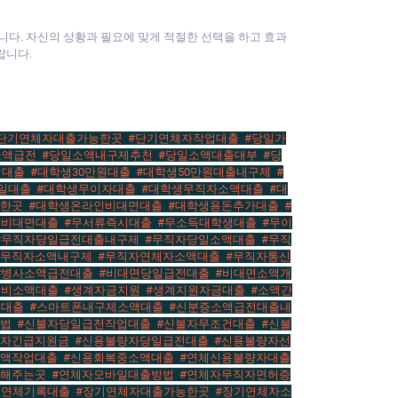
니다. 자신의 상황과 필요에 맞게 적절한 선택을 하고 효과
랍니다.
단기연체자대출가능한곳
,
#단기연체자작업대출
,
#당일가
소액급전
,
#당일소액내구제추천
,
#당일소액대출대부
,
#당
원대출
,
#대학생30만원대출
,
#대학생50만원대출내구제
,
#
일대출
,
#대학생무이자대출
,
#대학생무직자소액대출
,
#대
능한곳
,
#대학생온라인비대면대출
,
#대학생용돈추가대출
,
#
류비대면대출
,
#무서류즉시대출
,
#무소득대학생대출
,
#무이
#무직자당일급전대출내구제
,
#무직자당일소액대출
,
#무직
#무직자소액내구제
,
#무직자연체자소액대출
,
#무직자통신
#병사소액급전대출
,
#비대면당일급전대출
,
#비대면소액개
계비소액대출
,
#생계자금지원
,
#생계지원자금대출
,
#소액간
일대출
,
#스마트폰내구제소액대출
,
#신분증소액급전대출내
방법
,
#신불자당일급전작업대출
,
#신불자무조건대출
,
#신불
량자긴급지원금
,
#신용불량자당일급전대출
,
#신용불량자선
소액작업대출
,
#신용회복중소액대출
,
#연체신용불량자대출
출해주는곳
,
#연체자모바일대출방법
,
#연체자무직자면허증
기연체기록대출
,
#장기연체자대출가능한곳
,
#장기연체자소