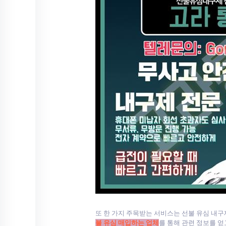
또 한 가지 주목받는 서비스는 선불 유심 내구
불 유심 매입하는 업체
를 통해 관련 정보를 