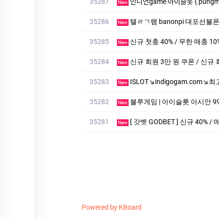
35287
인디언game 아이슬롯 { pungm.com
New
35286
탤ㄹㄱ램 banonpi 대포선불
New
35285
신규 첫충 40% / 무한 매충 10
New
35284
신규 회원 3만 원 쿠폰 / 신규 
New
35283
ISLOT↘indigogam.com
New
35282
블루게­임 | 아이슬룟 아시안 99억잭
New
35281
[ 갓벳 GODBET ] 신규 40% /
New
Powered by KBoard