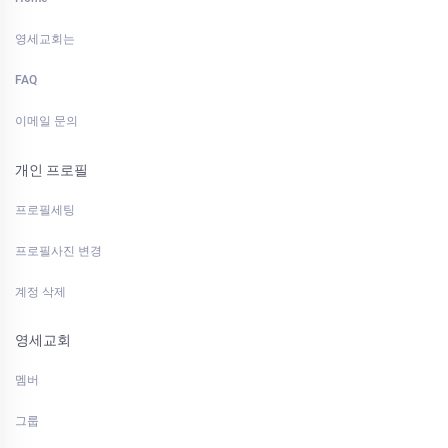
영세교회는
FAQ
이메일 문의
개인 프로필
프로필세팅
프로필사진 변경
계정 삭제
영세교회
멤버
그룹