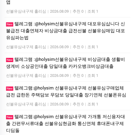
앱
선불유심내구제 홀리심
|
2026.08.09
|
추천 0
|
조회 1
텔레그램 :@holysim선불유심내구제 대포유심삽니다 신
New
불급전 대출연체자 비상금대출 급전선불 선불유심매입 대포
유심파는법
선불유심내구제 홀리심
|
2026.08.09
|
추천 0
|
조회 1
텔레그램 :@holysim선불유심내구제 비상금대출 생활비
New
생계비 소상공인대출 당일대출 카카오뱅크비상금대출
선불유심내구제 홀리심
|
2026.08.09
|
추천 0
|
조회 1
텔레그램:@holysim 선불유심내구제 선불유심구매업체
New
급전 급한돈 주택담보 무담보 당일대출 장기연체 선불폰유심
선불유심내구제 홀리심
|
2026.08.09
|
추천 0
|
조회 1
텔레그램:@holysim 선불유심내구제 가개통 저신용자대
New
출 간편무서류대출 선불유심현금화 통신연체 휴대폰내구제
디딤돌