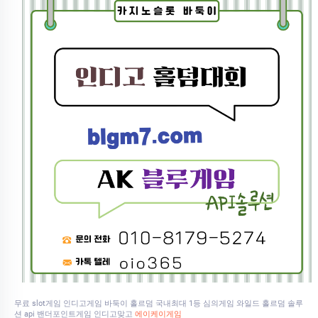
무료 slot게임 인디고게임 바둑이 홀르덤 국내최대 1등 심의게임 와일드 홀르덤 솔루
션 api 밴더포인트게임
인디고맞고
에이케이게임