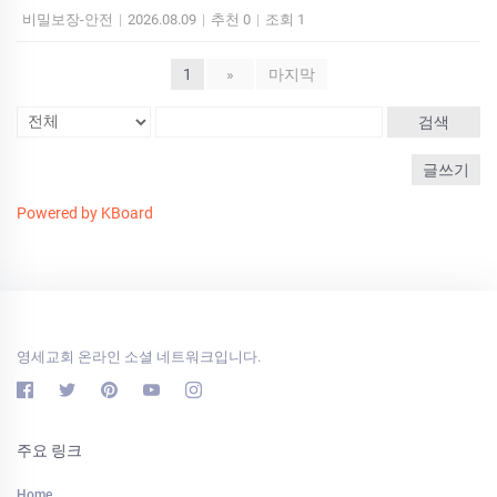
비밀보장-안전
|
2026.08.09
|
추천 0
|
조회 1
1
»
마지막
검색
글쓰기
Powered by KBoard
영세교회 온라인 소셜 네트워크입니다.
주요 링크
Home