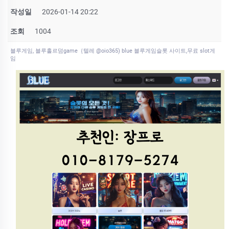
작성일
2026-01-14 20:22
조회
1004
블루게임, 블루홀르덤game｛텔레 @oio365) blue 블루게임슬롯 사이트,무료 slot게
임