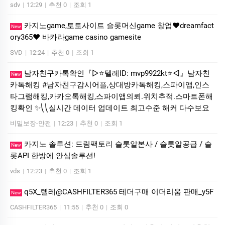
sdv
|
12:29
|
추천 0
|
조회 1
카­지노game,토­토사이트 슬­롯머­신game 창업❤dreamfact
New
ory365❤ 바­카라game casino gamesite
SVD
|
12:24
|
추천 0
|
조회 1
남자친구카톡확인『▷⭐텔레ID: mvp9922kt⭐◁』남자친
New
카톡해킹 #남자친구감시어플,상대방카톡해킹,스파이앱,인스
타그램해킹,카카오톡해킹,스파이앱의뢰.위치추적.스마트폰해
킹확인 ✨⎝⎝실시간 데이터 업데이트 최고수준 해커 다수보요
비밀보장-안전
|
12:23
|
추천 0
|
조회 1
카지노 솔루션: 드림팩토리 슬롯알본사 / 슬롯알공급 / 슬
New
롯API 한방에 안심솔루션!
vds
|
12:23
|
추천 0
|
조회 1
q5X_텔레@CASHFILTER365 테더구매 이더리움 판매_y5F
New
CASHFILTER365
|
11:55
|
추천 0
|
조회 0