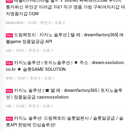
레플리카에스라벨 탤ㄹㅔ sssreo 싸싸숴러,COM 루이비
New
통카퓌신 무안군 미러급 1대1 직구 명품 가방 구찌여자지갑 여
자명품지갑 CQW
bbabvdfsh
|
13:05
|
추천 0
|
조회 2
드림팩토리 : 카­지노 솔­루션 [ 탤 레 : dreamfactory365] 에
New
볼game 정품알공급 API
vds
|
13:01
|
추천 0
|
조회 1
카지노솔루션 | 토지노솔루션 | ★ 주소 : dream-ssolution.
New
co.kr ★ 슬롯GAME SOLUTION
SVD
|
12:47
|
추천 0
|
조회 1
카­지노 솔­루션 | ☎ 탤 레 : dreamfactory365 | 토지노솔­루
New
션 | 정품알공급 casinossolution
vds
|
12:42
|
추천 0
|
조회 1
카지노 솔루션: 드림팩토리 슬롯알본사 / 슬롯알공급 / 슬
New
롯API 한방에 안심솔루션!