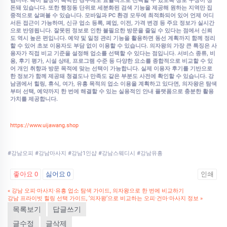
됩니다. 특히 일정이 촉박한 경우에도 효율적으로 선택할 수 있도록 정보 구성이 정
돈돼 있습니다. 또한 행정동 단위로 세분화된 검색 기능을 제공해 원하는 지역만 집
중적으로 살펴볼 수 있습니다. 모바일과 PC 환경 모두에 최적화되어 있어 언제 어디
서든 접근이 가능하며, 신규 업소 등록, 폐업, 이전, 가격 변경 등 주요 정보가 실시간
으로 반영됩니다. 잘못된 정보로 인한 불필요한 방문을 줄일 수 있다는 점에서 신뢰
도 역시 높은 편입니다. 예약 및 일정 관리 기능을 활용하면 동선 계획까지 함께 정리
할 수 있어 초보 이용자도 부담 없이 이용할 수 있습니다. 의자왕의 가장 큰 특징은 사
용자가 직접 비교 기준을 설정해 업소를 선택할 수 있다는 점입니다. 서비스 종류, 비
용, 후기 평가, 시설 상태, 프로그램 수준 등 다양한 요소를 종합적으로 비교할 수 있
어 개인 취향과 방문 목적에 맞는 선택이 가능합니다. 실제 이용자 후기를 기반으로
한 정보가 함께 제공돼 청결도나 만족도 같은 부분도 사전에 확인할 수 있습니다. 강
남권에서 힐링, 휴식, 여가, 유흥 목적의 업소 이용을 계획하고 있다면, 의자왕은 탐색
부터 선택, 예약까지 한 번에 해결할 수 있는 실용적인 안내 플랫폼으로 충분한 활용
가치를 제공합니다.
https://www.uijawang.shop
#강남오피 #강남마사지 #강남1인샵 #강남스웨디시 #강남유흥
좋아요
0
싫어요
0
인쇄
«
강남 오피·마사지·유흥 업소 탐색 가이드, 의자왕으로 한 번에 비교하기
강남 프라이빗 힐링 선택 가이드, ‘의자왕’으로 비교하는 오피·건마·마사지 정보
»
목록보기
답글쓰기
글수정
글삭제