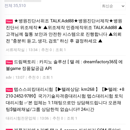
전체 35,510
★병원진단서위조 TALK:Add88★병원진단서제작★병원
New
진단서 위조제작★ ▲위조제작 민증제작위조 TALK:Add88 ▲
고객님께 철통 보안과 안전한 시스템으로 진행합니다 ▲의뢰
전 "충분히 듣고, 생각, 검토" 하신 후 결정하세요 ▲
서류제작실
|
13:34
|
추천 0
|
조회 1
드림팩토리 : 카­지노 솔­루션 [ 탤 레 : dreamfactory365] 에
New
볼game 정품알공급 API
sdv
|
13:07
|
추천 0
|
조회 1
텝스스피킹대리시험【▶텔레상담: km268 】【▶텔레: +8
New
210-2452-9789】국가기술자격증대리시험 텝스대리시험 토익
대리시험 ✅본 업체는 1:1채팅으로만 상담해드립니다 오픈채
팅$텔레채널/그룹 상담한적 없습니다!! 24시간
대리시험전문업체
|
13:06
|
추천 0
|
조회 1