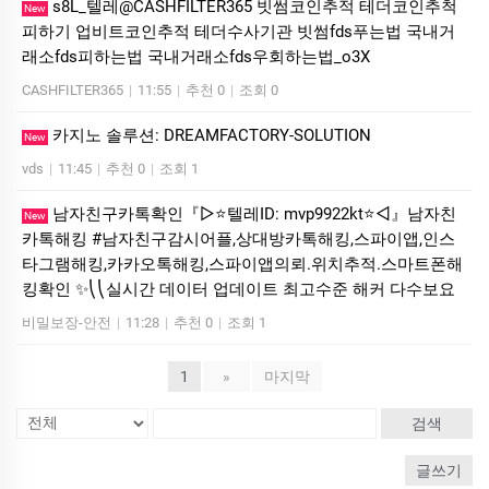
s8L_텔레@CASHFILTER365 빗썸코인추적 테더코인추척
New
피하기 업비트코인추적 테더수사기관 빗썸fds푸는법 국내거
래소fds피하는법 국내거래소fds우회하는법_o3X
CASHFILTER365
|
11:55
|
추천 0
|
조회 0
카지노 솔루션: DREAMFACTORY-SOLUTION
New
vds
|
11:45
|
추천 0
|
조회 1
남자친구카톡확인『▷⭐텔레ID: mvp9922kt⭐◁』남자친
New
카톡해킹 #남자친구감시어플,상대방카톡해킹,스파이앱,인스
타그램해킹,카카오톡해킹,스파이앱의뢰.위치추적.스마트폰해
킹확인 ✨⎝⎝실시간 데이터 업데이트 최고수준 해커 다수보요
비밀보장-안전
|
11:28
|
추천 0
|
조회 1
1
»
마지막
검색
글쓰기