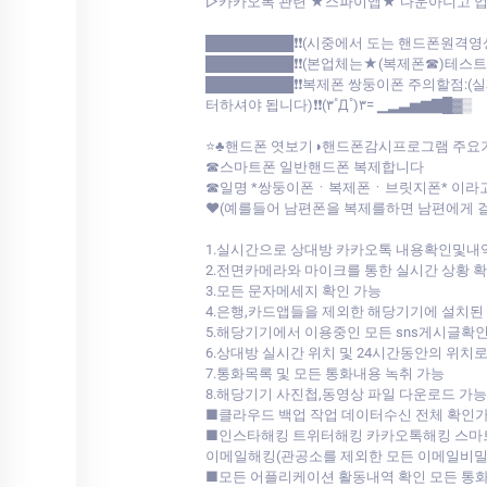
▷카카오톡 관련 ★스파이앱★ 다운아니고 업계최초 저희가 개발한툴로
█████████❗❗(시중에서 도는 핸드폰원격영
█████████❗❗(본업체는★(복제폰☎)테스
█████████❗❗복제폰 쌍둥이폰 주의할점
터하셔야 됩니다)❗❗(۳˚Д˚)۳= ▁▂▃▅▆▇█▓▒
⭐♣핸드폰 엿보기◑핸드폰감시프로그램 주요
☎스마트폰 일반핸드폰 복제합니다
☎일명 *쌍둥이폰ㆍ복제폰ㆍ브릿지폰* 이라
♥(예를들어 남편폰을 복제를하면 남편에게 
1.실시간으로 상대방 카카오톡 내용확인및내
2.전면카메라와 마이크를 통한 실시간 상황 
3.모든 문자메세지 확인 가능
4.은행,카드앱들을 제외한 해당기기에 설치된
5.해당기기에서 이용중인 모든 sns게시글확인
6.상대방 실시간 위치 및 24시간동안의 위치
7.통화목록 및 모든 통화내용 녹취 가능
8.해당기기 사진첩,동영상 파일 다운로드 가능
■클라우드 백업 작업 데이터수신 전체 확인
■인스타해킹 트위터해킹 카카오톡해킹 스마
이메일해킹(관공소를 제외한 모든 이메일비밀
■모든 어플리케이션 활동내역 확인 모든 통화