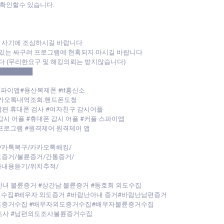
확인할수 있습니다.
폰 사기에 조심하시길 바랍니다
있는 싸구려 프로그램에 현혹되지 마시길 바랍니다
다 (무리한요구 및 해킹의뢰는 받지않습니다)
████████
스파이앱#용산복제폰 #it흥신소
카카오톡내역조회.핸드폰도청
남편 휴대폰 검사 #여자친구 감시어플
감시 어플 #휴대폰 감시 어플 #커플 스파이앱
 프로그램 #원격제어 원격제어 앱
/카톡복구/카카오톡해킹/
증거/불륜증거/간통증거/
내용듣기/위치추적/
녀 불륜증거 #상간남 불륜증거 #동호회 외도수집
수집#배우자 외도증거 #바람난아내 증거#바람난남편증거
이혼증거수집 #배우자외도증거수집#배우자불륜증거수집
조사 #남편외도조사불륜증거수집