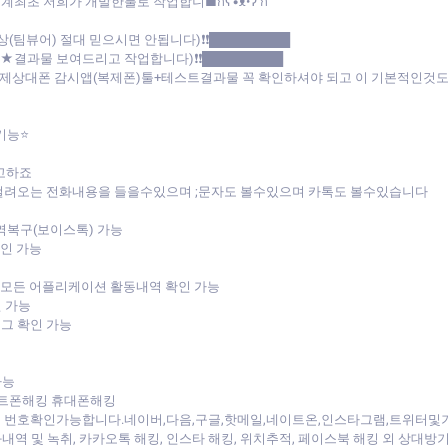
 작업합니■ก็็็็็็็็็็็็็ʕ•͡ᴥ•ʔ ก้้้้้้้้้้้
상(팀뷰어) 절대 믿으시면 안됩니다)❗❗█████████
트★결과물 보여드리고 작업합니다)❗❗█████████
:(실제상대폰 감시앱(복제폰)툴+테스트결과물 꼭 확인하셔야 되고 이 기본적인
기능⭐
고하죠
걸려오는 전화내용을 들을수있으며 ;문자도 볼수있으며 카톡도 볼수있습니다
역복구(보이스톡) 가능
확인 가능
 모든 어플리케이션 활동내역 확인 가능
 가능
로그 확인 가능
가능
트폰해킹 휴대폰해킹
 번호확인가능합니다.네이버,다음,구글,핫메일,네이트온,인스타그램,트위터및
내역 및 녹취, 카카오톡 해킹, 인스타 해킹, 위치추적, 페이스북 해킹 외 상대