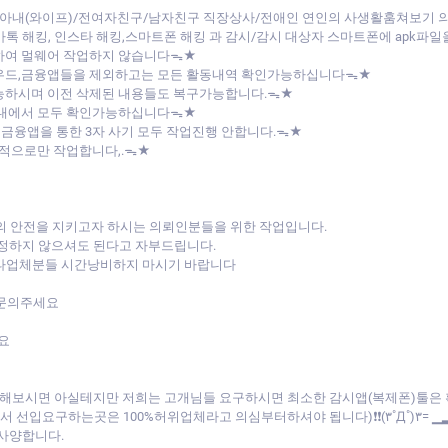
아내(와이프)/전여자친구/남자친구 직장상사/전애인 연인의 사생활훔쳐보기
/카톡 해킹, 인스타 해킹,스마트폰 해킹 과 감시/감시 대상자 스마트폰에 apk
하여 멀웨어 작업하지 않습니다ᯓ★
라우드,금융앱들을 제외하고는 모든 활동내역 확인가능하십니다ᯓ★
능하시며 이전 삭제된 내용들도 복구가능합니다.ᯓ★
버내에서 모두 확인가능하십니다ᯓ★
 금융앱을 통한 3자 사기 모두 작업진행 안합니다.ᯓ★
목적으로만 작업합니다,.ᯓ★
의 안전을 지키고자 하시는 의뢰인분들을 위한 작업입니다.
걱정하지 않으셔도 된다고 자부드립니다.
 타업체분들 시간낭비하지 마시기 바랍니다
 문의주세요
요
비교해보시면 아실테지만 저희는 고개님들 요구하시면 최소한 감시앱(복제폰)툴
선입요구하는곳은 100%허위업체라고 의심부터하셔야 됩니다)❗❗(۳˚Д˚)۳= ▁
 사양합니다.