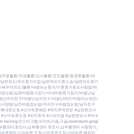
공무원불륜/직장불륜/교사불륜/군인불륜/동창회불륜/대
/남편외도/외도증거수집/남편외도이혼소송/남편외도증거
/배우자외도/불륜/바람피는증거/이혼증거등조사방법/바
내잡는법/남편바람증거잡기/아내바람증거잡기/바람난남
람난여자친구/바람난남자친구/바람난애인/바람피는애인/
조사방법/남친바람잡는법/여자친구바람잡는법/남자친구
#휴대폰도청 #스마트폰해킹 #위치추적전문 #남편뒷조사
 #스마트폰도청 #위치추적 #스파이앱 #남편뒷조사 #아내
ng,인스타그램,네이버,다음,구글,naver,daum.googl
부해킹,심부름센터,뒷조사,심부름센터 뒷조사,심부름센터 사람찾기,
스마트폰해킹,스마트폰 도청,스마트폰도청,스마트폰 해킹어