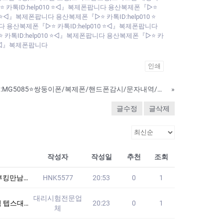
 카톡ID:help010 ⭐◁』복제폰팝니다 용산복제폰『▷⭐
 ⭐◁』복제폰팝니다 용산복제폰『▷⭐ 카톡ID:help010 ⭐
다 용산복제폰『▷⭐ 카톡ID:help010 ⭐◁』복제폰팝니다
 카톡ID:help010 ⭐◁』복제폰팝니다 용산복제폰『▷⭐ 카
0 ⭐◁』복제폰팝니다
인쇄
핸드폰해킹의뢰⭐라인:MG5085⭐쌍둥이폰/복제폰/핸드폰감시/문자내역/통화내역/카톡복구/위치추적앱원격설치
»
글수정
글삭제
작성자
작성일
추천
조회
구번개만남
HNK5577
20:53
0
1
대리시험전문업
없습니다!! 24
20:23
0
1
체