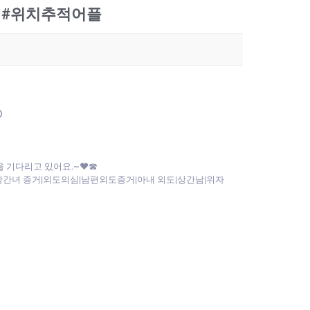
회#위치추적어플
⭕
 기다리고 있어요.~♥☎
녀 증거|외도의심|남편외도증거|아내 외도|상간남|위자