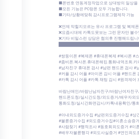
■폰번호 연동계정작업으로 상대방의 일상을 
■모든 기능은 PC랑폰 모두 가능합니다.
■기타/상황에맞춰 감시프로그램제작 가능
❌언제 막힐지모르는 유사 프로그램 및 복제
❌요즘시대에 카톡도못보는 그런 문자만 볼수
❌기타 비밀스런 상담은 협의후 진행해드립니
████████████████████████████
#쌍둥이폰 #복제폰 #휴대폰복제 #복사폰 #
#좀비폰.복사폰.휴대폰해킹.통화내역조회.
#남자친구 휴대폰 검사 #남편 핸드폰 검사 #
#커플 감시 어플 #아이폰 감시 어플 #핸드폰 
#카톡 감시 어플 #카톡 채팅 감시 #원격제어
바람난애인/바람난남자친구/바람난여자친구
핸드폰도청/실시간도청/외도증거/배우자외도
통화도청/실시간화면감시/카톡내용확인/통화
#아내외도증거수집 #남편외도증거수집 #상간
#불륜증거수집 #외도증거수집#이혼소송증거
#사람찾기 #행적조사 #동호회외도증거 #
#배우자불륜행각 #외도사실증거 #연인외도