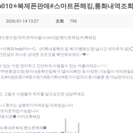
elp010⭐복제폰판매#스마트폰해킹,통화내역조
2026-01-14 13:27
조회
790
⭐◁』핸드폰도청/위치추적어플/스파이앱/핸드폰해킹/카톡해킹
톡ID:help010⭐◁』 (카톡내용확인 및 복구/통화도청/실시간 위치추적 등)
간편설치 하나로 상대폰 모든것을 확인해보세요~♥✨
 있는 가장 편리하고 간단하게 사용할수 있는 어플이에요.✅✅✅
주변환경도청/문자내용확인및복구/갤러리확인 등 다양한 기능들이 여러분들을
#바람핀증거#증거찾기#증거확보#증거수집|외도증거|불륜 증거|남편외도|상간
인. 그들의 사생활과 위치를 알고싶으면 상담주세요
으나 혼자는 실행하기어려운일 의뢰받습니다
 브릿지폰작업가능합니다
/쌍둥이폰■ 카카오톡해킹
제,휴대폰복제,핸드폰복제■