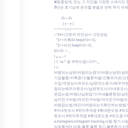
❌동종업계, 또는 그 지인을 가장한 스파이도 
❗❗단순 호기심에 문의할 분들은 연락 주지 마
.⠀⠀ ᘏ ⑅ ᘏ
⠀⠀⠀( •̤ ༝ •̤ )
━━━∪∪━━━
✅24시간문의 라인상사 고민상담
『▷⭐카톡ID:help010⭐◁』
『▷⭐라인:help010⭐◁』
|ᘏ⑅ᘏ .✨⸒⸒
| ᴗ͈.ᴗ͈⸝⸝꒱
| ⊂ ꒱๑.* 잘 부탁드립니다*•.¸¸
| ∪
바람피는남편/바람피는증거/바람난남편/남편
기업불륜/카톡증거/불륜처벌/간통위자료/
수집/직장상사와외도/남편외도증거/배우자뒷
람피는배우자뒷조사/남편뒷조사/아내뒷조사
편잡는법/바람난남편잡기/아내불륜현장/남
남자친구바람/여자친구바람/여자친구바람의
바람잡는법/애인이바람피는지확인하는방법/남
#아내뒷조사 #위치추적앱 #휴대폰도청 #외
뒷조사 #위치추적앱 #휴대폰도청 #외도증거확보 #
e,instagram,instagram hacki
심부름센터 비용,불륜,불륜 찾기,불륜증거,이