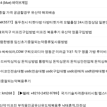
 (blue) 바이브게임
중절 가격 궁금할경우 유산약 해외배송
5577】동두천시 티켓다방 다방티켓가격 모텔출장 24시친정상담 일
해외직구 미프진구입방법 미프진 복용후기 유산약 정품구입방법
렴한병원 임신초기중절되는약종류및사용방법
싸숴러,COM 구찌오피디아 영동군 미러급 1대1 직구 명품 가방 루이비통여자지갑 명품카드지
 골드바믹싱믹싱 돈믹싱방법 횡령믹싱 돈믹싱문의 돈믹싱안전업체 돈믹싱해드립니다 코인믹싱
이코인전송대행 usdc전송대행 usdc구입대행 usdc판매처 usdt판매대행 테더현금화 비트
기중절되는약복용후기
0-2452-9789】국가기술자격증대리시험 텝스대리시험 토익대리시험 ✅본 업체는 1:1채팅으로만 상담해드립니다 오픈채팅$텔레채널/그룹 상담한적 없
유산약 미프진 부작용인공유산유도제복용후 낙태흔적,안전성