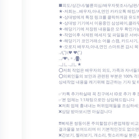
■외도/상간녀/불륜의심/배우자뒷조사/남편/
★-저희는...배우자,아내,연인 카카오톡 해킹
★-상대방에게 특정 링크를 클릭하게끔 유도
★-상대방 기기에서 이용중인 삼성페이,클
★-해당기기에 저장된 내용들은 모두 확인가
★-작업이후 삭제된 메세지 및 파일들은 서
★-해당기기 코인거래소 어플 스캠, 카드사기,
★-오로지 배우자,아내,연인 스마트폰 감시 
../(,")\♥ ♥(".)
.../♥\. = ./█\.
.._| |_ .._| |_ ★
⭕저희 작업은 배우자의 외도, 가족과 자녀들
⭕의뢰인들의 보안과 관련된 부분은 100% 
상세작업 내용을 캐기위해 접근하는 기자 및
✅카톡 추가하실때 꼭 친구에서 ID로 추가 후
✅본 업체는 1:1채팅으로만 상담해드립니다
❌저희 업체 흉내내는 허위업체들을 조심하세
❌상담 받아보시면 아실겁니다
❗❗복제폰 쌍둥이폰 주의할점:(다른업체랑 
결과물을 보여드리며 이 기본적인것도 없으면서 
❌간보기, 찔러보기, 개소리, 헛소리하실 분은