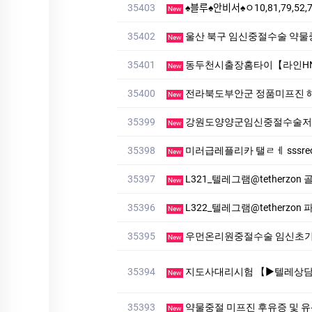
35403
♠블루♠안비서♠ㅇ10,81,79,52,74
New
35402
울산 북구 임신중절수술 약물
New
35401
동두천시출장홈타이【라인HNK
New
35400
전라북도부안군 정품미프진 
New
35399
강원도양양군임신중절수술저
New
35398
미러급레플리카 탤ㄹㅔ sssreo 싸
New
35397
L321_텔레그램@tetherzon
New
35396
L322_텔레그램@tetherzon 파
New
35395
우먼온리원중절수술 임신초
New
35394
지도사대리시험 【▶텔레상담: km268 】【▶텔레: +821
New
35393
약물중절 미프진 후유증 및 
New