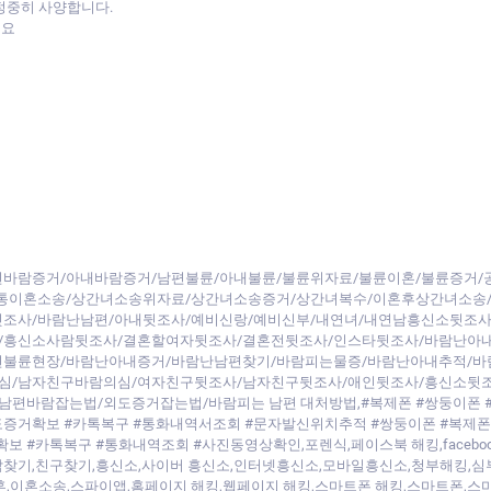
정중히 사양합니다.
세요
바람증거/아내바람증거/남편불륜/아내불륜/불륜위자료/불륜이혼/불륜증거/
간통이혼소송/상간녀소송위자료/상간녀소송증거/상간녀복수/이혼후상간녀소송
조사/바람난남편/아내뒷조사/예비신랑/예비신부/내연녀/내연남흥신소뒷조사
/흥신소사람뒷조사/결혼할여자뒷조사/결혼전뒷조사/인스타뒷조사/바람난아
편불륜현장/바람난아내증거/바람난남편찾기/바람피는물증/바람난아내추적/바
심/남자친구바람의심/여자친구뒷조사/남자친구뒷조사/애인뒷조사/흥신소뒷
편바람잡는법/외도증거잡는법/바람피는 남편 대처방법,#복제폰 #쌍둥이폰 
도증거확보 #카톡복구 #통화내역서조회 #문자발신위치추적 #쌍둥이폰 #복제폰
카톡복구 #통화내역조회 #사진동영상확인,포렌식,페이스북 해킹,facebook hacki
ng,사람 찾기,사람찾기,친구찾기,흥신소,사이버 흥신소,인터넷흥신소,모바일흥신소,청
혼,이혼소송,스파이앱,홈페이지 해킹,웹페이지 해킹,스마트폰 해킹,스마트폰,