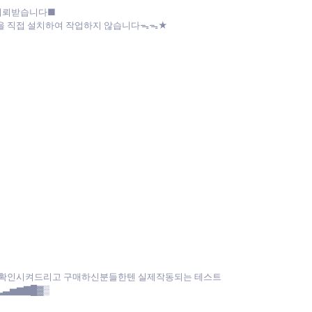
 의뢰받습니다■
파일을 직접 설치하여 작업하지 않습니다ᯓᯓ★
은 확인시켜드리고 구매하신분들한텐 실제작동되는 테스트
▂▃▅▆▇█▓▒