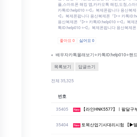
플,스마트폰 해킹 앱,카카오톡 해킹,도청,스마
카톡ID:help010 ⭐◁』복제폰팝니다 용산복제
◁』복제폰팝니다 용산복제폰『▷⭐ 카톡ID:hel
용산복제폰『▷⭐ 카톡ID:help010 ⭐◁』복
톡ID:help010 ⭐◁』복제폰팝니다 용산복제폰
좋아요
0
싫어요
0
«
목록보기
답글쓰기
전체 35,325
번호
35405
【라인HNK5577】ㅣ팔달구부킹만
New
35404
토목산업기사대리시험 【▶텔레상담: km268 】【▶텔레: +
New