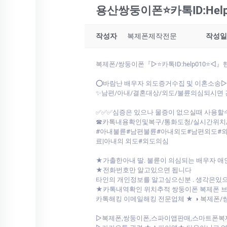
용산쌍둥이폰⭐카톡ID:H
작성자
복제폰제작전문
작성일
복제폰/쌍둥이폰『▷⭐카톡ID:help010
⭕바람난 배우자 외도증거수집 및 이혼소송▷⭐카
✨남편/아내/결혼대상/외도/불륜의심되시면 
✅✅✅심증은 있으나 물증이 없으실때 사용할수
☎카톡내용확인및복구/통화도청/실시간위치/
#아내불륜#남편불륜#아내외도#남편외도#외도
료|아내의 외도#외도의심
★가출한아내 딸. 불륜이 의심되는 배우자 애
★전화번호만 알고있으면 됩니다
타인의 개인정보를 알고싶으신분 . 생각은있
★카톡내역확인 위치추적 쌍둥이폰 복제폰
카톡해킹 이메일해킹 전문업체 ★ ◑ 복제폰
▷복제폰,쌍둥이폰,스파이앱판매,스마트폰복