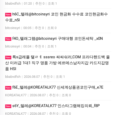
bbabvdfsh
|
01:20
|
추천 0
|
조회 1
h6C_텔래@bitcoinsyri 코인 현금화 수수료 코인현금화수
New
수료_n5I
bitcoinsyri
|
00:05
|
추천 0
|
조회 0
f4O_텔래그램@bitcoinsyri 구매대행 코인돈세탁 _x0N
New
bitcoinsyri
|
00:04
|
추천 0
|
조회 1
특s급레플 탤ㄹㅔ sssreo 싸싸숴러,COM 프라다핸드백 울
New
산 미러급 1대1 직구 명품 가방 에르메스남자지갑 카드지갑명
품 HSI
bbabvdfsh
|
2026.08.07
|
추천 0
|
조회 1
f6E_텔레@KOREATALK77 신세계상품권코인구매_e7E
New
KOREATALK77
|
2026.08.07
|
추천 0
|
조회 0
s6Y_텔레@KOREATALK77 인스타그램해킹의뢰_f8P
New
KOREATALK77
|
2026.08.07
|
추천 0
|
조회 0