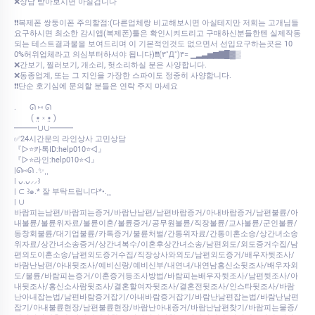
❌상담 받아보시면 아실겁니다
❗❗복제폰 쌍둥이폰 주의할점:(다른업체랑 비교해보시면 아실테지만 저희는 고개님들
요구하시면 최소한 감시앱(복제폰)툴은 확인시켜드리고 구매하신분들한텐 실제작동
되는 테스트결과물을 보여드리며 이 기본적인것도 없으면서 선입요구하는곳은 10
0%허위업체라고 의심부터하셔야 됩니다)❗❗(۳˚Д˚)۳= ▁▂▃▅▆▇█▓▒
❌간보기, 찔러보기, 개소리, 헛소리하실 분은 사양합니다.
❌동종업계, 또는 그 지인을 가장한 스파이도 정중히 사양합니다.
❗❗단순 호기심에 문의할 분들은 연락 주지 마세요
.⠀⠀ ᘏ ⑅ ᘏ
⠀⠀⠀( •̤ ༝ •̤ )
━━━∪∪━━━
✅24시간문의 라인상사 고민상담
『▷⭐카톡ID:help010⭐◁』
『▷⭐라인:help010⭐◁』
|ᘏ⑅ᘏ .✨⸒⸒
| ᴗ͈.ᴗ͈⸝⸝꒱
| ⊂ ꒱๑.* 잘 부탁드립니다*•.¸¸
| ∪
바람피는남편/바람피는증거/바람난남편/남편바람증거/아내바람증거/남편불륜/아
내불륜/불륜위자료/불륜이혼/불륜증거/공무원불륜/직장불륜/교사불륜/군인불륜/
동창회불륜/대기업불륜/카톡증거/불륜처벌/간통위자료/간통이혼소송/상간녀소송
위자료/상간녀소송증거/상간녀복수/이혼후상간녀소송/남편외도/외도증거수집/남
편외도이혼소송/남편외도증거수집/직장상사와외도/남편외도증거/배우자뒷조사/
바람난남편/아내뒷조사/예비신랑/예비신부/내연녀/내연남흥신소뒷조사/배우자외
도/불륜/바람피는증거/이혼증거등조사방법/바람피는배우자뒷조사/남편뒷조사/아
내뒷조사/흥신소사람뒷조사/결혼할여자뒷조사/결혼전뒷조사/인스타뒷조사/바람
난아내잡는법/남편바람증거잡기/아내바람증거잡기/바람난남편잡는법/바람난남편
잡기/아내불륜현장/남편불륜현장/바람난아내증거/바람난남편찾기/바람피는물증/