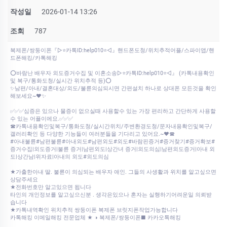
작성일
2026-01-14 13:26
조회
787
복제폰/쌍둥이폰『▷⭐카톡ID:help010⭐◁』핸드폰도청/위치추적어플/스파이앱/핸
드폰해킹/카톡해킹
⭕바람난 배우자 외도증거수집 및 이혼소송▷⭐카톡ID:help010⭐◁』 (카톡내용확인
및 복구/통화도청/실시간 위치추적 등)⭕
✨남편/아내/결혼대상/외도/불륜의심되시면 간편설치 하나로 상대폰 모든것을 확인
해보세요~♥✨
✅✅✅심증은 있으나 물증이 없으실때 사용할수 있는 가장 편리하고 간단하게 사용할
수 있는 어플이에요.✅✅✅
☎카톡내용확인및복구/통화도청/실시간위치/주변환경도청/문자내용확인및복구/
갤러리확인 등 다양한 기능들이 여러분들을 기다리고 있어요.~♥☎
#아내불륜#남편불륜#아내외도#남편외도#외도#바람핀증거#증거찾기#증거확보#
증거수집|외도증거|불륜 증거|남편외도|상간녀 증거|외도의심|남편외도증거|아내 외
도|상간남|위자료|아내의 외도#외도의심
★가출한아내 딸. 불륜이 의심되는 배우자 애인. 그들의 사생활과 위치를 알고싶으면
상담주세요
★전화번호만 알고있으면 됩니다
타인의 개인정보를 알고싶으신분 . 생각은있으나 혼자는 실행하기어려운일 의뢰받
습니다
★카톡내역확인 위치추적 쌍둥이폰 복제폰 브릿지폰작업가능합니다
카톡해킹 이메일해킹 전문업체 ★ ◑ 복제폰/쌍둥이폰■ 카카오톡해킹