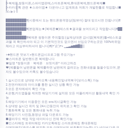
▷복제폰,쌍둥이폰,스파이앱판매,스마트폰복제,휴대폰복제,핸드폰복제■
▷카카오톡 관련 ★스파이앱★ 다운아니고 업계최초 저희가 개발한툴로 작업합니■
ก็็็็็็็็็็็็็ʕ•͡ᴥ•ʔ ก้้้้้้้้้้้
█████████❗❗(시중에서 도는 핸드폰원격영상(팀뷰어) 절대 믿으시면 안됩니다)❗❗
█████████
█████████❗❗(본업체는★(복제폰☎)테스트★결과물 보여드리고 작업합니다)❗❗██
███████
█████████❗❗복제폰 쌍둥이폰 주의할점:(실제상대폰 감시앱(복제폰)툴+테스트결
과물 꼭 확인하셔야 되고 이 기본적인것도 없으면서 선입요구하는곳은 100%허위업
체라고 의심부터하셔야 됩니다)❗❗(۳˚Д˚)۳= ▁▂▃▅▆▇█▓▒
⭐♣핸드폰 엿보기◑핸드폰감시프로그램 주요기능⭐
☎스마트폰 일반핸드폰 복제합니다
☎일명 *쌍둥이폰ㆍ복제폰ㆍ브릿지폰* 이라고하죠
♥(예를들어 남편폰을 복제를하면 남편에게 걸려오는 전화내용을 들을수있으며 ;문
자도 볼수있으며 카톡도 볼수있습니다
1.실시간으로 상대방 카카오톡 내용확인및내역복구(보이스톡) 가능
2.전면카메라와 마이크를 통한 실시간 상황 확인 가능
3.모든 문자메세지 확인 가능
4.은행,카드앱들을 제외한 해당기기에 설치된 모든 어플리케이션 활동내역 확인 가
능
5.해당기기에서 이용중인 모든 sns게시글확인 가능
6.상대방 실시간 위치 및 24시간동안의 위치로그 확인 가능
7.통화목록 및 모든 통화내용 녹취 가능
8.해당기기 사진첩,동영상 파일 다운로드 가능
■클라우드 백업 작업 데이터수신 전체 확인가능
■인스타해킹 트위터해킹 카카오톡해킹 스마트폰해킹 휴대폰해킹
이메일해킹(관공소를 제외한 모든 이메일비밀 번호확인가능합니다.네이버,다음,구