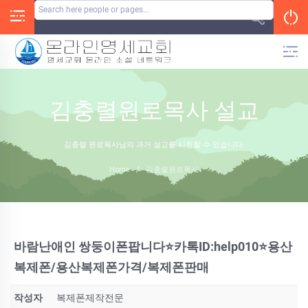
Skip
to
content
김충렬원로목사 설교
김충렬 원로목사님의 과거 설교를 시청할 수 있습니다.
Home
/
김충렬원로목사
바람난애인 쌍둥이폰팝니다⭐카톡ID:help010⭐용산
복제폰/용산복제폰가격/복제폰판매
작성자
복제폰제작전문