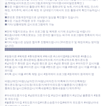
글,핫메일,네이트온,인스타그램,트위터및기타각종서버비밀번호확인 )
■모든 어플리케이션 활동내역 확인 모든 통화내역 및 녹취, 카카오톡 해킹, 인스타
해킹, 위치추적, 페이스북 해킹 외 상대방기기에서의 모든 활동내역 확인가능하십니
다.
■폰번호 연동계정작업으로 상대방의 일상을 확인할수 있습니다.
■모든 기능은 PC랑폰 모두 가능합니다.
■기타/상황에맞춰 감시프로그램제작 가능
❌언제 막힐지모르는 유사 프로그램 및 복제폰 사기에 조심하시길 바랍니다
❌요즘시대에 카톡도못보는 그런 문자만 볼수있는 싸구려 프로그램에 현혹되지 마시
길 바랍니다
❌기타 비밀스런 상담은 협의후 진행해드립니다 (무리한요구 및 해킹의뢰는 받지않
습니다)
████████████████████████████████████
#쌍둥이폰 #복제폰 #휴대폰복제 #복사폰 #스파이앱#용산복제폰 #it흥신소
#좀비폰.복사폰.휴대폰해킹.통화내역조회.카카오톡내역조회.핸드폰도청
#남자친구 휴대폰 검사 #남편 핸드폰 검사 #남편 휴대폰 검사 #여자친구 감시어플
#커플 감시 어플 #아이폰 감시 어플 #핸드폰 감시 어플 #휴대폰 감시 어플 #커플 스
파이앱
#카톡 감시 어플 #카톡 채팅 감시 #원격제어 프로그램 #원격제어 원격제어 앱
바람난애인/바람난남자친구/바람난여자친구/카톡복구/카카오톡해킹/
핸드폰도청/실시간도청/외도증거/배우자외도증거/불륜증거/간통증거/
통화도청/실시간화면감시/카톡내용확인/통화내용듣기/위치추적/
#아내외도증거수집 #남편외도증거수집 #상간녀 불륜증거 #상간남 불륜증거 #동호
회 외도수집
#불륜증거수집 #외도증거수집#이혼소송증거수집#배우자 외도증거 #바람난아내