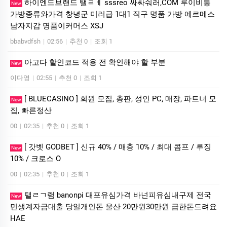
하이엔드브랜드 탤ㄹㅔ sssreo 싸싸숴러,COM 루이비통
New
가방종류와가격 창녕군 미러급 1대1 직구 명품 가방 에르메스
남자지갑 명품이커머스 XSJ
bbabvdfsh
|
02:56
|
추천 0
|
조회 1
아고다 할인코드 적용 전 확인해야 할 부분
New
이다영
|
02:55
|
추천 0
|
조회 1
[ BLUECASINO ] 회원 모집, 총판, 성인 PC, 매장, 파트너 모
New
집, 빠른정산
00
|
02:35
|
추천 0
|
조회 1
[ 갓벳 GODBET ] 신규 40% / 매충 10% / 최대 콤프 / 루징
New
10% / 크로스 O
00
|
02:35
|
추천 0
|
조회 1
탤ㄹㄱ램 banonpi 대포유심가격 바넌피유심내구제 전국
New
민생계자금대출 당일개인돈 울산 20만원30만원 급한돈드려요
HAE