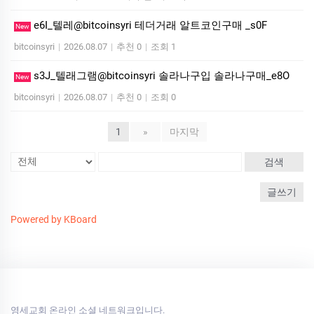
e6I_텔레@bitcoinsyri 테더거래 알트코인구매 _s0F
New
bitcoinsyri
|
2026.08.07
|
추천 0
|
조회 1
s3J_텔래그램@bitcoinsyri 솔라나구입 솔라나구매_e8O
New
bitcoinsyri
|
2026.08.07
|
추천 0
|
조회 0
1
»
마지막
검색
글쓰기
Powered by KBoard
영세교회 온라인 소셜 네트워크입니다.