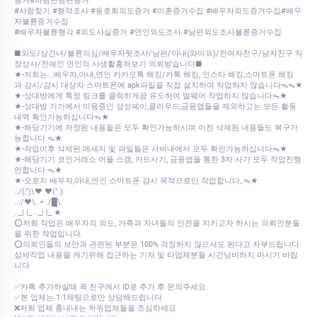
증거#바람난남편증거
#사람찾기 #행적조사 #동호회외도증거 #이혼증거수집 #배우자외도증거수집#배우
자불륜증거수집
#배우자불륜행각 #외도사실증거 #연인외도조사 #남편외도조사불륜증거수집
■외도/상간녀/불륜의심/배우자뒷조사/남편/아내(와이프)/전여자친구/남자친구 직
장상사/전애인 연인의 사생활훔쳐보기 의뢰받습니다■
★-저희는...배우자,아내,연인 카카오톡 해킹/카톡 해킹, 인스타 해킹,스마트폰 해킹
과 감시/감시 대상자 스마트폰에 apk파일을 직접 설치하여 작업하지 않습니다ᯓᯓ★
★-상대방에게 특정 링크를 클릭하게끔 유도하여 멀웨어 작업하지 않습니다ᯓ★
★-상대방 기기에서 이용중인 삼성페이,클라우드,금융앱들을 제외하고는 모든 활동
내역 확인가능하십니다ᯓ★
★-해당기기에 저장된 내용들은 모두 확인가능하시며 이전 삭제된 내용들도 복구가
능합니다.ᯓ★
★-작업이후 삭제된 메세지 및 파일들은 서버내에서 모두 확인가능하십니다ᯓ★
★-해당기기 코인거래소 어플 스캠, 카드사기, 금융앱을 통한 3자 사기 모두 작업진행
안합니다.ᯓ★
★-오로지 배우자,아내,연인 스마트폰 감시 목적으로만 작업합니다,.ᯓ★
../(,")\♥ ♥(".)
.../♥\. = ./█\.
.._| |_ .._| |_ ★
⭕저희 작업은 배우자의 외도, 가족과 자녀들의 안전을 지키고자 하시는 의뢰인분들
을 위한 작업입니다.
⭕의뢰인들의 보안과 관련된 부분은 100% 걱정하지 않으셔도 된다고 자부드립니다.
상세작업 내용을 캐기위해 접근하는 기자 및 타업체분들 시간낭비하지 마시기 바랍
니다
✅카톡 추가하실때 꼭 친구에서 ID로 추가 후 문의주세요
✅본 업체는 1:1채팅으로만 상담해드립니다
❌저희 업체 흉내내는 허위업체들을 조심하세요