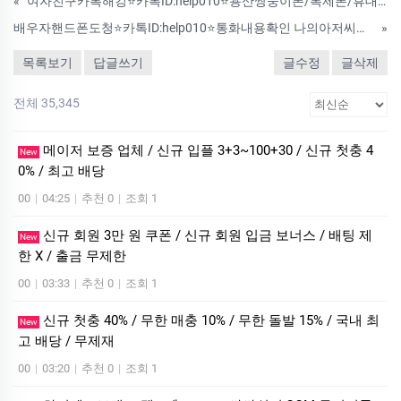
«
여자친구카톡해킹⭐카톡ID:help010⭐용산쌍둥이폰/복제폰/휴대폰복제/위치추적/핸드폰도청/IT인터넷흥신소
배우자핸드폰도청⭐카톡ID:help010⭐통화내용확인 나의아저씨도청앱
»
목록보기
답글쓰기
글수정
글삭제
전체 35,345
메이저 보증 업체 / 신규 입플 3+3~100+30 / 신규 첫충 4
New
0% / 최고 배당
00
|
04:25
|
추천 0
|
조회 1
신규 회원 3만 원 쿠폰 / 신규 회원 입금 보너스 / 배팅 제
New
한 X / 출금 무제한
00
|
03:33
|
추천 0
|
조회 1
신규 첫충 40% / 무한 매충 10% / 무한 돌발 15% / 국내 최
New
고 배당 / 무제재
00
|
03:20
|
추천 0
|
조회 1