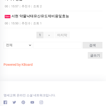
00
|
15:57
|
추천 0
|
조회 2
서현 약물낙태유산유도제비용및효능
New
00
|
15:50
|
추천 0
|
조회 1
1
»
마지막
검색
글쓰기
Powered by KBoard
영세교회 온라인 소셜 네트워크입니다.