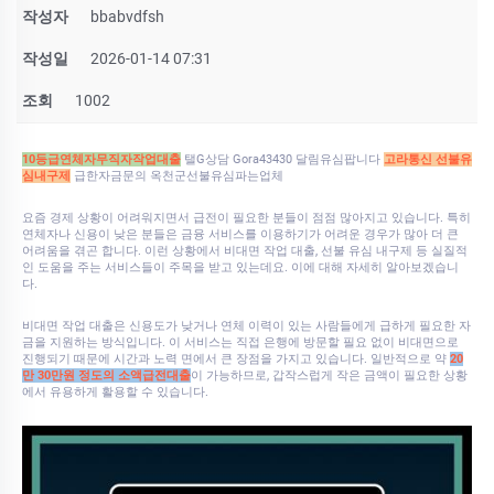
작성자
bbabvdfsh
작성일
2026-01-14 07:31
조회
1002
10등급연체자무직자작업대출
탤G상담 Gora43430 달림유심팝니다
고라통신 선불유
심내구제
급한자금문의 옥천군선불유심파는업체
요즘 경제 상황이 어려워지면서 급전이 필요한 분들이 점점 많아지고 있습니다. 특히
연체자나 신용이 낮은 분들은 금융 서비스를 이용하기가 어려운 경우가 많아 더 큰
어려움을 겪곤 합니다. 이런 상황에서 비대면 작업 대출, 선불 유심 내구제 등 실질적
인 도움을 주는 서비스들이 주목을 받고 있는데요. 이에 대해 자세히 알아보겠습니
다.
비대면 작업 대출은 신용도가 낮거나 연체 이력이 있는 사람들에게 급하게 필요한 자
금을 지원하는 방식입니다. 이 서비스는 직접 은행에 방문할 필요 없이 비대면으로
진행되기 때문에 시간과 노력 면에서 큰 장점을 가지고 있습니다. 일반적으로 약
20
만 30만원 정도의 소액급전대출
이 가능하므로, 갑작스럽게 작은 금액이 필요한 상황
에서 유용하게 활용할 수 있습니다.