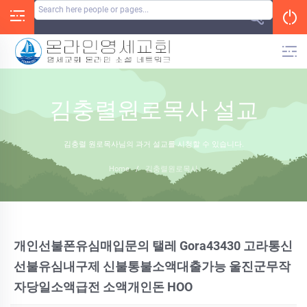
Skip
to
content
김충렬원로목사 설교
김충렬 원로목사님의 과거 설교를 시청할 수 있습니다.
Home
/
김충렬원로목사
개인선불폰유심매입문의 탤레 Gora43430 고라통신
선불유심내구제 신불통불소액대출가능 울진군무작
자당일소액급전 소액개인돈 HOO