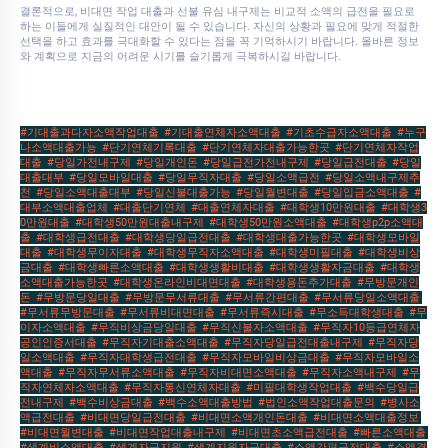
결론적으로, 비대면 작업 대출과 선불 유심 내구제는 비교적 소액의 급전을 필요로
하는 이들에게 실질적인 대안이 될 수 있습니다. 자신의 상황과 필요에 맞게 적절한
선택을 하고 효과를 극대화할 수 있다는 점을 꼭 기억하시기 바랍니다. 올바른 정보
와 계획으로 지금의 어려운 시기를 슬기롭게 극복하시길 바랍니다.
#기대출과다자소액작업대출
,
#기대출연체자소액대출
,
#기초수급자소액대출
,
#누구
나소액대출가능
,
#단기연체기록대출
,
#단기연체자대출가능한곳
,
#단기연체자작업
대출
,
#당일가전내구제
,
#당일개인돈
,
#당일급전가전내구제
,
#당일급전대출
,
#당일
대출대부
,
#당일모바일대출
,
#당일무직자대출
,
#당일소액급전
,
#당일소액내구제추
천
,
#당일소액대출대부
,
#당일신불대출가능
,
#당일월변대출
,
#당일입금소액대출
,
#
대부소액대출업체
,
#대출단기연체
,
#대출연체자대출
,
#대학생10만원대출
,
#대학생3
0만원대출
,
#대학생50만원대출내구제
,
#대학생50만원소액대출
,
#대학생p2p소액대
출
,
#대학생급전대출
,
#대학생당일급전대출
,
#대학생대출가능한곳
,
#대학생모바일
대출
,
#대학생무이자대출
,
#대학생무직자소액대출
,
#대학생미필대출
,
#대학생비상
금대출
,
#대학생빠른소액대출
,
#대학생생활비대출
,
#대학생생활자금대출
,
#대학생
소액대출가능한곳
,
#대학생온라인비대면대출
,
#대학생용돈추가대출
,
#무방문개인
돈
,
#무방문당일대출
,
#무방문무서류대출
,
#무서류간편대출
,
#무서류당일소액대출
,
#무서류무방문대출
,
#무서류비대면대출
,
#무서류즉시대출
,
#무소득대학생대출
,
#무
이자소액대출
,
#무직비상금당일대출
,
#무직신불자소액대출
,
#무직자10등급연체자
공인인증서대출
,
#무직자기대출소액대출
,
#무직자당일급전대출내구제
,
#무직자당
일소액대출
,
#무직자대학생급전대출
,
#무직자모바일비상금대출
,
#무직자모바일소
액대출
,
#무직자무서류소액대출
,
#무직자비대면소액대출
,
#무직자소액내구제
,
#무
직자연체자소액대출
,
#무직자통신연체자대출
,
#미필대학생작업대출
,
#백수당일급
전내구제
,
#백수비상금대출
,
#백수소액대출방법
,
#법인소액작업대출문의
,
#병사소
액급전대출
,
#비대면당일급전대출
,
#비대면소액개인돈대출
,
#비대면소액대출정보
,
#비대면월변대출
,
#비대면작업대출내구제
,
#비대면초소액급전대출
,
#빠른소액대출
,
#생계비소액대출
,
#생계자금지원
,
#생계지원자금대출
,
#소액간편급전대출
,
#소액결