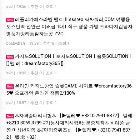
svd
|
19:56
|
추천 0
|
조회 1
레플리카에스라벨 탤ㄹㅔ sssreo 싸싸숴러,COM 여행용
New
보스턴백 진안군 미러급 1대1 직구 명품 가방 프라다지갑남자
명품가방리폼잘하는곳 ZVG
bbabvdfsh
|
19:39
|
추천 0
|
조회 1
카­지노SOLUTIONㅣ토지노SOLUTIONㅣ슬롯SOLUTIONㅣ
New
[[ 텔 레 : dreamfactory365 ]]
svd
|
19:33
|
추천 0
|
조회 1
온라인 카지노창업 슬롯GAME 사이트 ❤dreamfactory36
New
5❤ 오프라인 온라인 정품알100%
svd
|
18:57
|
추천 0
|
조회 1
♨️자격증대리시험♨️ 【▶텔레♥:+8210-7941-8872】 텔레:
New
+8210-8069-3799 #기능사대리시험#신분증제작♨️ ♬여쯩 남
쯩 미성년자쯩 ♨️#면허증위조♬ 【▶텔레♥:+8210-7941-887
2】 텔레: +821