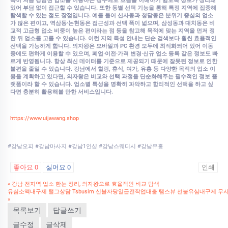
특히 처음 강남권 업소를 이용하는 경우에도 흐름을 이해하기 쉽도록 정보가 정리돼
있어 부담 없이 접근할 수 있습니다. 또한 동별 선택 기능을 통해 특정 지역에 집중해
탐색할 수 있는 점도 장점입니다. 예를 들어 신사동과 청담동은 분위기 중심의 업소
가 많은 편이고, 역삼동·논현동은 접근성과 선택 폭이 넓으며, 삼성동과 대치동은 비
교적 고급형 업소 비중이 높은 편이라는 점 등을 참고해 목적에 맞는 지역을 먼저 정
한 뒤 업소를 고를 수 있습니다. 이런 지역 특성 안내는 단순 검색보다 훨씬 효율적인
선택을 가능하게 합니다. 의자왕은 모바일과 PC 환경 모두에 최적화되어 있어 이동
중에도 편하게 이용할 수 있으며, 폐업·이전·가격 변경·신규 업소 등록 같은 정보도 빠
르게 반영됩니다. 항상 최신 데이터를 기준으로 제공되기 때문에 잘못된 정보로 인한
불편을 줄일 수 있습니다. 강남에서 힐링, 휴식, 여가, 유흥 등 다양한 목적의 업소 이
용을 계획하고 있다면, 의자왕은 비교와 선택 과정을 단순화해주는 필수적인 정보 플
랫폼이라 할 수 있습니다. 업소별 특성을 명확히 파악하고 합리적인 선택을 하고 싶
다면 충분히 활용해볼 만한 서비스입니다.
https://www.uijawang.shop
#강남오피 #강남마사지 #강남1인샵 #강남스웨디시 #강남유흥
좋아요
0
싫어요
0
인쇄
«
강남 전지역 업소 한눈 정리, 의자왕으로 효율적인 비교 탐색
유심소액내구제 탤그상담 Tsbusim 신불자당일급전작업대출 탬스뷰 선불유심내구제 무
»
목록보기
답글쓰기
글수정
글삭제