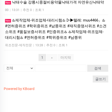
낙태수술 강릉시중절비용약물낙태가격 자연유산낙­태약
New
00
|
13:31
|
추천 0
|
조회 1
♨️제작업체-위조업체-대리시험♨️ ▷▶텔레: muu4466」♨️
New
#면허증위조 #학위증위조 #남쯩위조 #재직증명서위조 #소견
소위조 #품질보증서위조 #민증위조♨️ ♨️제작업체-위조업체-
대리시험♨️ #면허증위조 #학위증위조 #남쯩위
위조전문-제작전문
|
13:28
|
추천 0
|
조회 1
1
»
마지막
검색
글쓰기
Powered by KBoard