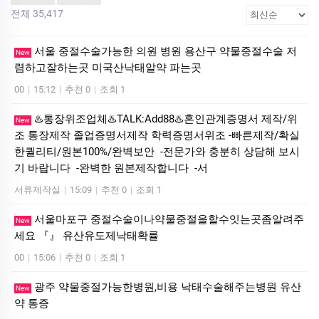
전체 35,417
서울 중절수술가능한 의원 병원 용산구 약물중절수술 저
New
렴하고잘하는곳 미국산낙­태알약 파는곳
00
|
15:12
|
추천 0
|
조회 1
♨️통장위조업체♨️TALK:Add88♨️혼인관계증명서 제작/위
New
조 통장제작 졸업증명서제작 학력증명서위조 -빠른제작/확실
한퀄리티/원본100%/완벽보안 -전문가와 충분히 상담해 보시
기 바랍니다 -완벽한 원본제작합니다 -서
서류제작실
|
15:09
|
추천 0
|
조회 1
서울마포구 중절수술이나약물중절을할수잇는곳좀알려주
New
세요 『』 유산유도제낙태확률
00
|
15:06
|
추천 0
|
조회 1
광주 약물중절가능한병원,비용 낙태수술해주는병원 유산
New
약 통증