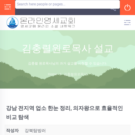
Skip
to
content
김충렬원로목사 설교
김충렬 원로목사님의 과거 설교를 시청할 수 있습니다.
Home
/
김충렬원로목사
강남 전지역 업소 한눈 정리, 의자왕으로 효율적인
비교 탐색
작성자
강북탐방러