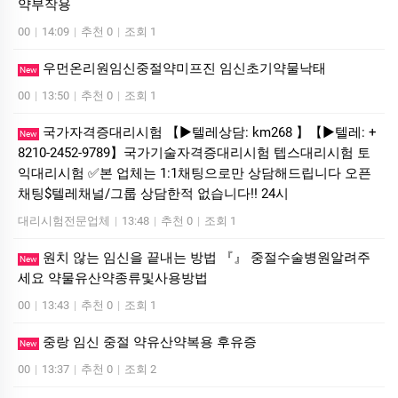
약부작용
00
|
14:09
|
추천 0
|
조회 1
우먼온리원임신중절약미프진 임신초기약물낙­태
New
00
|
13:50
|
추천 0
|
조회 1
국가자격증대리시험 【▶텔레상담: km268 】【▶텔레: +
New
8210-2452-9789】국가기술자격증대리시험 텝스대리시험 토
익대리시험 ✅본 업체는 1:1채팅으로만 상담해드립니다 오픈
채팅$텔레채널/그룹 상담한적 없습니다!! 24시
대리시험전문업체
|
13:48
|
추천 0
|
조회 1
원치 않는 임신을 끝내는 방법 『』 중절수술병원알려주
New
세요 약물유산약종류및사용방법
00
|
13:43
|
추천 0
|
조회 1
중랑 임신 중절 약유산약복용 후유증
New
00
|
13:37
|
추천 0
|
조회 2