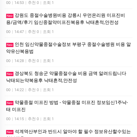
00
|
14:53
|
추천 0
|
조회 1
강원도 중절수술병원비용 강릉시 우먼온리원 미프진비
New
용/금액/후기 임신중절약미프진복용후 낙태흔적,안전성
00
|
14:47
|
추천 0
|
조회 1
인천 임신약물중절수술정보 부평구 중절수술병원 비용 알
New
약유산복용법
00
|
14:28
|
추천 0
|
조회 1
경상북도 청송군 약물중절수술 비용 금액 알려드립니다
New
낙태되는약복용후 낙태흔적,안전성
00
|
14:22
|
추천 0
|
조회 1
약물중절 미프진 방법 - 약물중절 미프진 정보임신1주낙­
New
태 미­프진
00
|
14:15
|
추천 0
|
조회 1
석계역산부인과 반드시 알아야 할 필수 정보유산할수있는
New