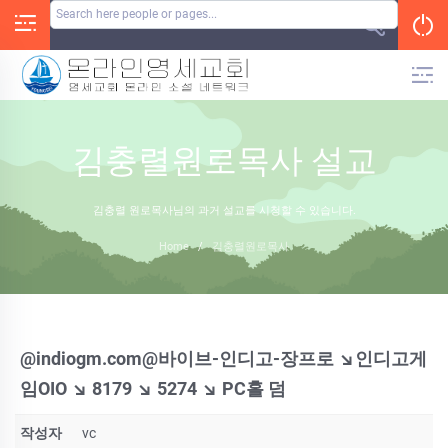
Skip
to
content
김충렬원로목사 설교
김충렬 원로목사님의 과거 설교를 시청할 수 있습니다.
Home
/
김충렬원로목사
@indiogm.com@바이브-인디고-장프로 ↘인디고게
임OIO ↘ 8179 ↘ 5274 ↘ PC홀 덤
작성자
vc