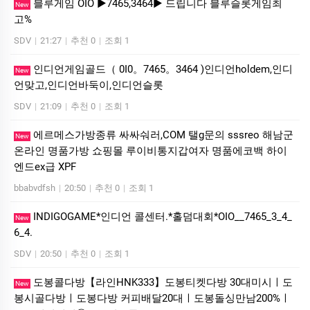
블루게임 OIO ▶7465,3464▶ 드립니다 블루슬롯게임최
New
고%
SDV
|
21:27
|
추천 0
|
조회 1
인디언게임골드（ 0I0。7465。3464 )인디언holdem,인디
New
언맞고,인디언바둑이,인디언슬롯
SDV
|
21:09
|
추천 0
|
조회 1
에르메스가방종류 싸싸숴러,COM 탤g문의 sssreo 해남군
New
온라인 명품가방 쇼핑몰 루이비통지갑여자 명품에코백 하이
엔드ex급 XPF
bbabvdfsh
|
20:50
|
추천 0
|
조회 1
INDIGOGAME*인디언 콜센터.*홀덤대회*OIO__7465_3_4_
New
6_4.
SDV
|
20:50
|
추천 0
|
조회 1
도봉콜다방【라인HNK333】도봉티켓다방 30대미시ㅣ도
New
봉시골다방ㅣ도봉다방 커피배달20대ㅣ도봉돌싱만남200%ㅣ