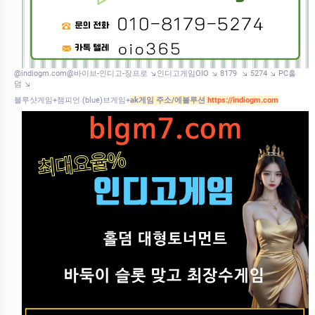
@indiogm.com@바이브-인디고-장프로 ↘인디고게임OIO ↘ 8179 ↘ 5274 ↘ PC홀
덤 ↘
블루샷게임+챔피언 (blue)브게임+
ak게임 주소/에볼루션
https://indiogm.com