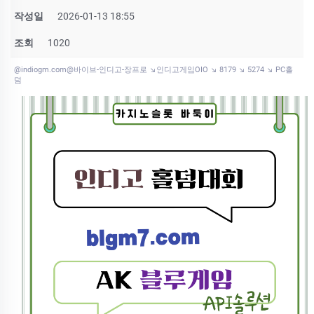
작성일
2026-01-13 18:55
조회
1020
@indiogm.com@바이브-인디고-장프로 ↘인디고게임OIO ↘ 8179 ↘ 5274 ↘ PC홀
덤