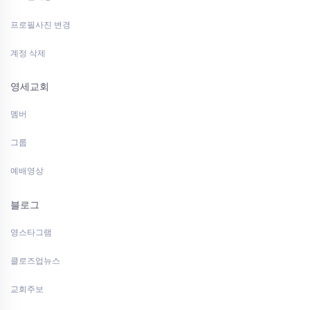
프로필사진 변경
계정 삭제
영세교회
멤버
그룹
예배영상
블로그
영스타그램
클로즈업뉴스
교회주보