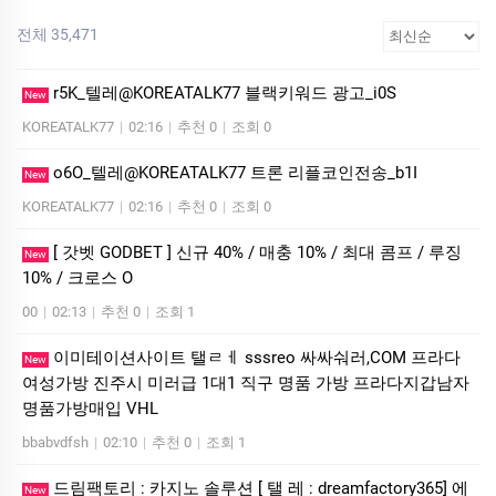
전체 35,471
r5K_텔레@KOREATALK77 블랙키워드 광고_i0S
New
KOREATALK77
|
02:16
|
추천 0
|
조회 0
o6O_텔레@KOREATALK77 트론 리플코인전송_b1I
New
KOREATALK77
|
02:16
|
추천 0
|
조회 0
[ 갓벳 GODBET ] 신규 40% / 매충 10% / 최대 콤프 / 루징
New
10% / 크로스 O
00
|
02:13
|
추천 0
|
조회 1
이미테이션사이트 탤ㄹㅔ sssreo 싸싸숴러,COM 프라다
New
여성가방 진주시 미러급 1대1 직구 명품 가방 프라다지갑남자
명품가방매입 VHL
bbabvdfsh
|
02:10
|
추천 0
|
조회 1
드림팩토리 : 카­지노 솔­루션 [ 탤 레 : dreamfactory365] 에
New