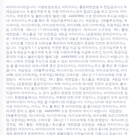
바카라사이트입니다. 이벤트정보로는 까치카지노 롤링제한없음 % 첫입금보너스 %
재입금보너스 % 올인쿠폰 % 등 각종 까치카지노만의 협금지급을 하고 있으며, 까치
카지노 쿠폰문의 및 불편사항은 텔레그램 : AAKK9992 으로 문의하여 주시길 바랍니
다! 까치카지노주소를 확인 후 게임이용부탁드립니다. 게임영상 : (에볼루션게임, 섹
시게이밍, 아시안게이밍, 마이크로게이밍, 라이브88, 프라그마틱게임, 두윈게임), M게
임 고객지원 : 24시간 1:1 라이브채팅 지원 운영방식 : 독자서버 신규첫입 : 5% / 롤링:
제한없음 / 최소출금: 1만 안전등급 :A등급 까치카지노 (검증완료) 온라인카지노 대
표 - 까치카지노 카지노사이트 중 야심차게 내놓은 모바일카지노 입니다. 까치카지노
는 인지도를 기반으로 신뢰성을 확보하여 먹튀검증이 완료된 안전한 온라인카지노
입니다. 구실장의 1:1 상담배정 꾸준한 현금 지급 및 까치카지노 신규가입쿠폰 % 첫
입금 % 재입금 % 올인쿠폰 % 등 각종 이벤트쿠폰을 지급해 드리고 있으며, 현금지급
문의와 이용시 불편사항은 텔레그램 : AAKK9992 으로 문의하여 주시기 바랍니다. 언
제나 신뢰와 안전을 우선으로 믿을 수 있는 바카라사이트 까치카지노 에서 카지노게
임 을 즐겨보세요 파트너제휴 중인 온라인카지노 까치카지노주소 를 확인 후 이용바
랍니다. 게임영상 : (에볼루션게임, 섹시게이밍, 아시안게이밍, 마이크로게이밍, 라이
브88, 프라그마틱게임, 두윈게임), M게임 고객지원 : 24시간 1:1 라이브채팅 지원 운
영방식 : 독자서버 신규첫입 : 5% / 롤링: 제한없음 / 최소출금: 제한없음 : A등급 까치
카지노 (검증완료) 출금지연이나 먹튀 카지노사이트 에 대한 안전이 보장되며, 출석
이벤트부터 주간 올인이벤트! 그뿐만이 아닙니다. 구실장만의 까치카지노 추가 현금
지급까지! 까치카지노 는 정식 검증이 완료된 안전한 온라인카지노 바카라사이트 입
니다. 회원분들께서는 까치카지노 먹튀에 대한 아무 걱정이나, 근심없이 오직 승리만
생각하시면서 카지노게임 을 이용하시면 되겠습니다. 카지노사이트 대표 바카라사
이트 까치카지노 카지노 주소 를 확인 후 바카라게임 을 즐기세요! 까치카지노 바카
라쿠폰 문의 는 텔레그램 : AAKK9992 으로 문의하여 주시기 바랍니다. 게임영상 :
(에볼루션게임, 섹시게이밍, 아시안게이밍, 마이크로게이밍, 라이브88, 프라그마틱게
임, 두윈게임), M게임 고객지원 : 24시간 1:1 라이브채팅 지원 운영방식 : 독자서버 신
규첫입 : 5% / 롤링 : 제한없음 / 최소출금: 제한없음 안전등급 : A등급 까치카지노 (검
증완료) 까치카지노 바카라사이트 대표 - 까치카지노 는 오픈과 동시에 온라인카지노
계에 화려하게 등장하면서, 수많은 겜블러들의 안전놀이터로 거듭나고 있습니다. 까