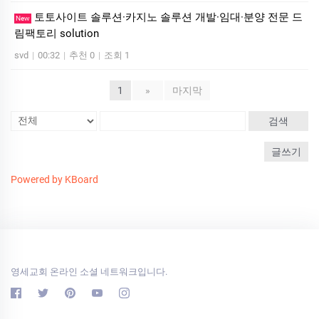
토토사이트 솔루션·카지노 솔루션 개발·임대·분양 전문 드
New
림팩토리 solution
svd
|
00:32
|
추천 0
|
조회 1
1
»
마지막
검색
글쓰기
Powered by KBoard
영세교회 온라인 소셜 네트워크입니다.