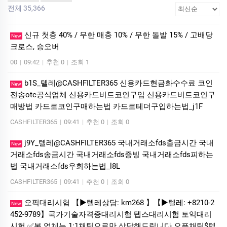
전체 35,366
신규 첫충 40% / 무한 매충 10% / 무한 돌발 15% / 고배당
New
크로스, 승오버
00
|
09:42
|
추천 0
|
조회 1
b1S_텔레@CASHFILTER365 신용카드현금화수수료 코인
New
전송otc공식업체 신용카드비트코인구입 신용카드비트코인구
매방법 카드로코인구매하는법 카드로테더구입하는법_j1F
CASHFILTER365
|
09:41
|
추천 0
|
조회 0
j9Y_텔레@CASHFILTER365 국내거래소fds출금시간 국내
New
거래소fds송금시간 국내거래소fds증빙 국내거래소fds피하는
법 국내거래소fds우회하는법_l8L
CASHFILTER365
|
09:41
|
추천 0
|
조회 0
오픽대리시험 【▶텔레상담: km268 】【▶텔레: +8210-2
New
452-9789】국가기술자격증대리시험 텝스대리시험 토익대리
시험 ✅본 업체는 1:1채팅으로만 상담해드립니다 오픈채팅$텔