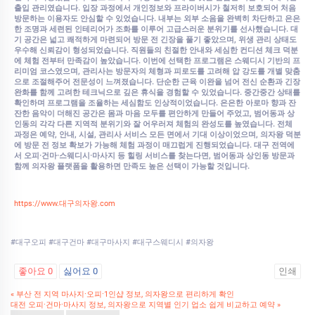
출입 관리였습니다. 입장 과정에서 개인정보와 프라이버시가 철저히 보호되어 처음
방문하는 이용자도 안심할 수 있었습니다. 내부는 외부 소음을 완벽히 차단하고 은은
한 조명과 세련된 인테리어가 조화를 이루어 고급스러운 분위기를 선사했습니다. 대
기 공간은 넓고 쾌적하게 마련되어 방문 전 긴장을 풀기 좋았으며, 위생 관리 상태도
우수해 신뢰감이 형성되었습니다. 직원들의 친절한 안내와 세심한 컨디션 체크 덕분
에 체험 전부터 만족감이 높았습니다. 이번에 선택한 프로그램은 스웨디시 기반의 프
리미엄 코스였으며, 관리사는 방문자의 체형과 피로도를 고려해 압 강도를 개별 맞춤
으로 조절해주어 전문성이 느껴졌습니다. 단순한 근육 이완을 넘어 전신 순환과 긴장
완화를 함께 고려한 테크닉으로 깊은 휴식을 경험할 수 있었습니다. 중간중간 상태를
확인하며 프로그램을 조율하는 세심함도 인상적이었습니다. 은은한 아로마 향과 잔
잔한 음악이 더해진 공간은 몸과 마음 모두를 편안하게 만들어 주었고, 범어동과 상
인동의 각각 다른 지역적 분위기와 잘 어우러져 체험의 완성도를 높였습니다. 전체
과정은 예약, 안내, 시설, 관리사 서비스 모든 면에서 기대 이상이었으며, 의자왕 덕분
에 방문 전 정보 확보가 가능해 체험 과정이 매끄럽게 진행되었습니다. 대구 전역에
서 오피·건마·스웨디시·마사지 등 힐링 서비스를 찾는다면, 범어동과 상인동 방문과
함께 의자왕 플랫폼을 활용하면 만족도 높은 선택이 가능할 것입니다.
https://www.대구의자왕.com
#대구오피 #대구건마 #대구마사지 #대구스웨디시 #의자왕
좋아요
0
싫어요
0
인쇄
«
부산 전 지역 마사지·오피·1인샵 정보, 의자왕으로 편리하게 확인
대전 오피·건마·마사지 정보, 의자왕으로 지역별 인기 업소 쉽게 비교하고 예약
»