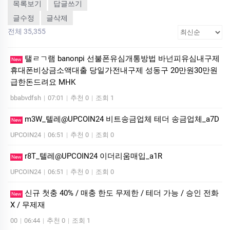
목록보기
답글쓰기
글수정
글삭제
전체 35,355
탤ㄹㄱ램 banonpi 선불폰유심개통방법 바넌피유심내구제
New
휴대폰비상금소액대출 당일가전내구제 성동구 20만원30만원
급한돈드려요 MHK
bbabvdfsh
|
07:01
|
추천 0
|
조회 1
m3W_텔레@UPCOIN24 비트송금업체 테더 송금업체_a7D
New
UPCOIN24
|
06:51
|
추천 0
|
조회 0
r8T_텔레@UPCOIN24 이더리움매입_a1R
New
UPCOIN24
|
06:51
|
추천 0
|
조회 0
신규 첫충 40% / 매충 한도 무제한 / 테더 가능 / 승인 전화
New
X / 무제재
00
|
06:44
|
추천 0
|
조회 1