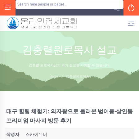
Skip
to
content
김충렬원로목사 설교
김충렬 원로목사님의 과거 설교를 시청할 수 있습니다.
Home
/
김충렬원로목사
대구 힐링 체험기: 의자왕으로 둘러본 범어동·상인동
프리미엄 마사지 방문 후기
작성자
스카이위버