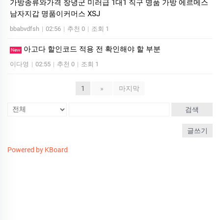
가방종류와가격 창녕군 미러급 1대1 직구 명품 가방 에르메스
남자지갑 명품이커머스 XSJ
bbabvdfsh
|
02:56
|
추천 0
|
조회 1
아고다 할인코드 적용 전 확인해야 할 부분
New
이다영
|
02:55
|
추천 0
|
조회 1
1
»
마지막
검색
글쓰기
Powered by KBoard