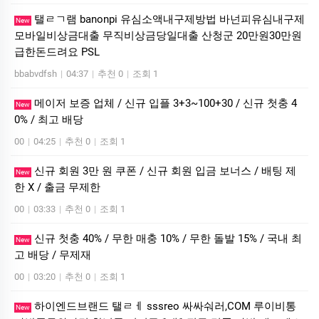
탤ㄹㄱ램 banonpi 유심소액내구제방법 바넌피유심내구제
New
모바일비상금대출 무직비상금당일대출 산청군 20만원30만원
급한돈드려요 PSL
bbabvdfsh
|
04:37
|
추천 0
|
조회 1
메이저 보증 업체 / 신규 입플 3+3~100+30 / 신규 첫충 4
New
0% / 최고 배당
00
|
04:25
|
추천 0
|
조회 1
신규 회원 3만 원 쿠폰 / 신규 회원 입금 보너스 / 배팅 제
New
한 X / 출금 무제한
00
|
03:33
|
추천 0
|
조회 1
신규 첫충 40% / 무한 매충 10% / 무한 돌발 15% / 국내 최
New
고 배당 / 무제재
00
|
03:20
|
추천 0
|
조회 1
하이엔드브랜드 탤ㄹㅔ sssreo 싸싸숴러,COM 루이비통
New