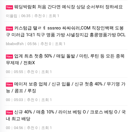
웨딩박람회 처음 간다면 예식장 상담 순서부터 정하세요
New
이플립
|
06:35
|
추천 0
|
조회 1
커스텀급 탤ㄹㅔ sssreo 싸싸숴러,COM 직장인백팩 도봉
New
구 미러급 1대1 직구 명품 가방 샤넬장지갑 홍콩명품가방 DCL
bbabvdfsh
|
05:56
|
추천 0
|
조회 1
업계 최초 첫충 50% / 매일 돌발 / 마틴, 루틴 등 모든 종목
New
무제재 / 전화X
00
|
05:55
|
추천 0
|
조회 1
메이저 보증 업체 / 신규 입플 / 신규 첫충 40% / 무기명 가
New
능 / 콤프 / 루징
00
|
05:03
|
추천 0
|
조회 1
신규 40% / 매충 10% / 라이브 베팅 O / 크로스 베팅 O / 국
New
내 최고 배당
00
|
04:56
|
추천 0
|
조회 1