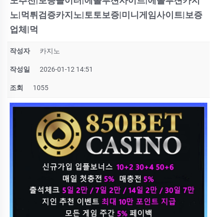
노추천|보증놀이터|에볼루션사이트|에볼루션카지
노|먹튀검증카지노|토토보증|미니게임사이트|보증
업체|먹
작성자
카지노
작성일
2026-01-12 14:51
조회
1055