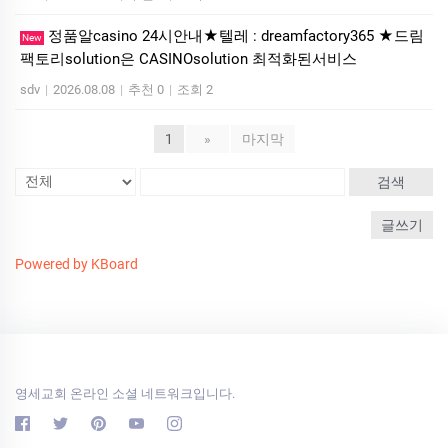
정품알casino 24시안내★텔레 : dreamfactory365 ★드림
New
팩토리solution은 CASINOsolution 최적화된서비스
sdv
|
2026.08.08
|
추천 0
|
조회 2
1
»
마지막
검색
글쓰기
Powered by KBoard
영세교회 온라인 소셜 네트워크입니다.