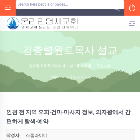
Skip
to
content
김충렬원로목사 설교
김충렬 원로목사님의 과거 설교를 시청할 수 있습니다.
Home
/
김충렬원로목사
인천 전 지역 오피·건마·마사지 정보, 의자왕에서 간
편하게 탐색·예약
작성자
스톰라이더