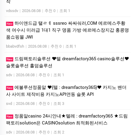
작
vdssdv
|
2026.08.08
|
추천 0
|
조회 1
하이앤드급 탤ㄹㅔ sssreo 싸싸숴러,COM 에르메스주황
New
색 여수시 미러급 1대1 직구 명품 가방 에르메스장지갑 홍콩명
품쇼핑몰 JWI
bbabvdfsh
|
2026.08.08
|
추천 0
|
조회 1
드림팩토리솔루션 ❤️텔 dreamfactory365 casino솔루션❤️
New
슬롯솔루션 홀덤솔루션
sdv
|
2026.08.08
|
추천 0
|
조회 1
에볼루션정품알 ❤️{텔 : dreamfactory365}❤️ 카지노 밴더
New
사 사이트 제작비용 카지노API연동 슬롯 API
svd
|
2026.08.08
|
추천 0
|
조회 3
정품알casino 24시안내★텔레 : dreamfactory365 ★드림
New
팩토리solution은 CASINOsolution 최적화된서비스
sdv
|
2026.08.08
|
추천 0
|
조회 2