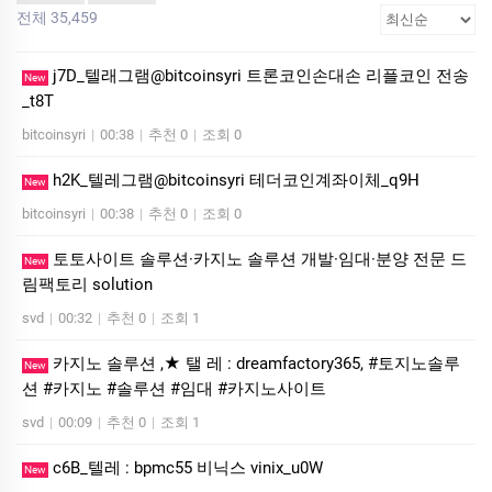
전체 35,459
j7D_텔래그램@bitcoinsyri 트론코인손대손 리플코인 전송
New
_t8T
bitcoinsyri
|
00:38
|
추천 0
|
조회 0
h2K_텔레그램@bitcoinsyri 테더코인계좌이체_q9H
New
bitcoinsyri
|
00:38
|
추천 0
|
조회 0
토토사이트 솔루션·카지노 솔루션 개발·임대·분양 전문 드
New
림팩토리 solution
svd
|
00:32
|
추천 0
|
조회 1
카지노 솔루션 ,★ 탤 레 : dreamfactory365, #토지노솔루
New
션 #카지노 #솔루션 #임대 #카지노사이트
svd
|
00:09
|
추천 0
|
조회 1
c6B_텔레 : bpmc55 비닉스 vinix_u0W
New