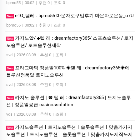
bpmc55
|
00:02
|
추천 0
|
조회 0
e1O_텔레 : bpmc55 마운자로구입후기 마운자로운동_o7U
New
bpmc55
|
00:02
|
추천 0
|
조회 0
카지노알/ ♣텔 레 : dreamfactory365/ 스포츠솔루션/ 토지
New
노솔루션/ 토토솔루션제작
svd
|
2026.08.08
|
추천 0
|
조회 1
프라그마틱 정품알100% ◈텔 래 : dreamfactory365◈에
New
볼루션정품알 토지노솔루션
svd
|
2026.08.08
|
추천 0
|
조회 1
카지노 솔루션 | ☎ 탤 레 : dreamfactory365 | 토지노솔루
New
션 | 정품알공급 casinossolution
vds
|
2026.08.08
|
추천 0
|
조회 1
카지노솔루션ㅣ토지노솔루션ㅣ슬롯솔루션ㅣ맞춤카카지
New
노솔루션ㅣ토지노솔루션ㅣ슬롯솔루션ㅣ맞춤카지노제작노제