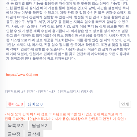
션 등 조건별 필터 기능을 활용하면 자신에게 맞춘 맞춤형 업소 선택이 가능합니다.
또한 플랫폼 내 실시간 예약 기능을 통해 원하는 업소와 날짜, 시간을 설정하면 즉시
예약 가능 여부를 확인할 수 있으며, 예약 완료 후 알림 수신은 물론 변경·취소까지 모
바일과 PC에서 간편하게 진행할 수 있습니다. 행정동 기반 검색 기능을 활용하면 남
동구, 연수구, 부평구, 서구, 계양구 등 원하는 지역의 업소를 빠르게 탐색할 수 있으
며, 사진, 서비스 안내, 가격 정보, 운영 시간, 실제 이용 후기 등 상세 정보를 미리 확
인할 수 있어 방문 계획 수립이 용이합니다. 의자왕은 업소 정보를 정기적으로 검증
하고 최신 데이터로 업데이트하여 정보 정확성과 신뢰성을 유지하며, 사용자 후기 검
증 시스템으로 허위 정보 제공을 최소화합니다. 이를 통해 인천 전 지역의 오피, 건마,
1인샵, 스웨디시, 마사지, 유흥 업소 정보를 한 곳에서 확인하고, 조건별 맞춤 검색과
예약까지 안전하게 진행할 수 있습니다. 사용자 중심의 직관적인 설계와 풍부한 지역
데이터 덕분에, 인천에서 편리하게 업소를 찾고 안전하게 예약하려는 모든 이용자에
게 최적화된 안내 플랫폼이 바로 의자왕입니다.
https://www.오피.net
#인천오피 #인천건마 #인천마사지 #인천스웨디시 #의자왕
좋아요
0
싫어요
0
인쇄
«
대전 오피·건마·마사지 정보, 의자왕으로 지역별 인기 업소 쉽게 비교하고 예약
전국 오피·건마·1인샵·스웨디시·마사지·유흥, 의자왕으로 간편하고 안전하게 확인
»
목록보기
답글쓰기
글수정
글삭제