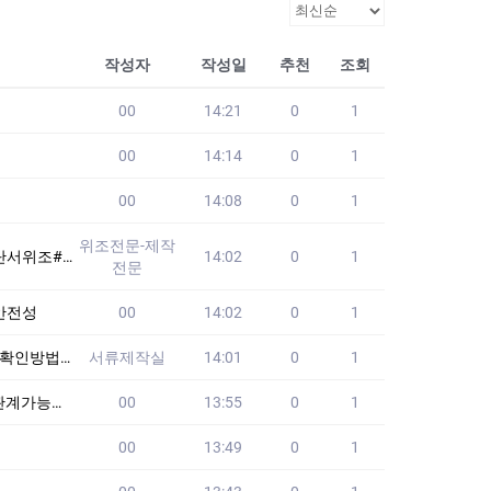
작성자
작성일
추천
조회
00
14:21
0
1
00
14:14
0
1
00
14:08
0
1
위조전문-제작
시험 #전기기사대리시
14:02
0
1
전문
안전성
00
14:02
0
1
/확실한퀄리티/원본
서류제작실
14:01
0
1
태확인방법
00
13:55
0
1
00
13:49
0
1