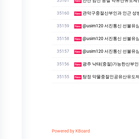
35161
안산 임신 중절 약유산유도제
New
35160
관악구중절산부인과 인근 성
New
35159
@usim120 서진통신 선불유심내구제
New
35158
@usim120 서진통신 선불유심내
New
35157
@usim120 서진통신 선
New
35156
광주 낙태(중절)가능한산부인
New
35155
탕정 약물중절인공유산유도제
New
Powered by KBoard