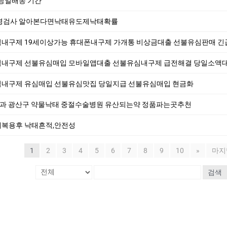
당일배송 기간
병검사 알아본다면낙태유도제낙태확률
 19세이상가능 휴대폰내구제 가개통 비상금대출 선불유심판매 긴급대출 선불유심매입 카드깡 앱테크
구제 선불유심매입 모바일앱대출 선불유심내구제 급전해결 당일소액대출 유심내구제 카드깡 
불유심내구제 유심매입 선불유심맛집 당일지급 선불유심매입 현금화
과 광산구 약물낙태 중절수술병원 유산되는약 정품파는곳추천
복용후 낙태흔적,안전성
1
2
3
4
5
6
7
8
9
10
»
마지
검색