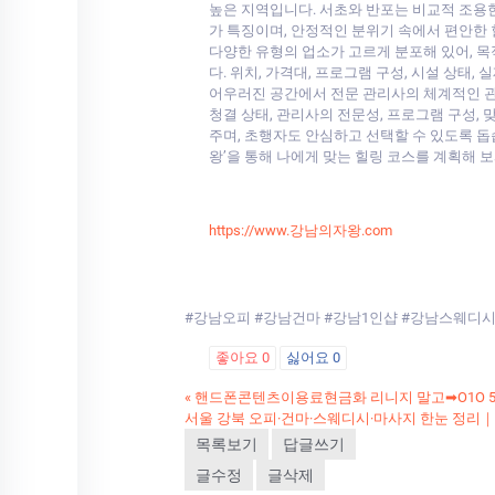
높은 지역입니다. 서초와 반포는 비교적 조용
가 특징이며, 안정적인 분위기 속에서 편안한 
다양한 유형의 업소가 고르게 분포해 있어, 목
다. 위치, 가격대, 프로그램 구성, 시설 상태
어우러진 공간에서 전문 관리사의 체계적인 관
청결 상태, 관리사의 전문성, 프로그램 구성,
주며, 초행자도 안심하고 선택할 수 있도록 돕습
왕’을 통해 나에게 맞는 힐링 코스를 계획해 
https://www.강남의자왕.com
#강남오피 #강남건마 #강남1인샵 #강남스웨디
좋아요
0
싫어요
0
«
핸드폰콘텐츠이용료현금화 리니지 말고➡O1O
서울 강북 오피·건마·스웨디시·마사지 한눈 정리
목록보기
답글쓰기
글수정
글삭제