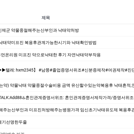
제목
인제군 약물중절해주는산부인과 낙­태약처방
과낙태약미프진 복용후관계가능한시기와 낙태확인방법
먼온리원 미프진 약으로낙태한 후기 자연낙태약부작용
졸업증명서위조#신분증제작#여권제작#진단서위조#여쯩⭕️ #자격증대리시험 #토익대리시험 #텝스대리시험 #수능대리시험 #토익스피킹대리시험 #텝스스피킹대리
는약) 약물낙태 약물중절수술비용 금액 유산할수있는약복용후 낙태흔적,
서위조: 혼인관계증명서제작가격/증명서위조확인방법 제작:위조 이혼확인서 혼인관계증명서 제작/위조 통장위조업체 졸업증명서제작 학력증명서위조 -빠른제작
주는산부인과 미프진처방해주는병원가격 임신초기낙태유도제 복용후관계가능한시기와 낙
테기선명한두줄