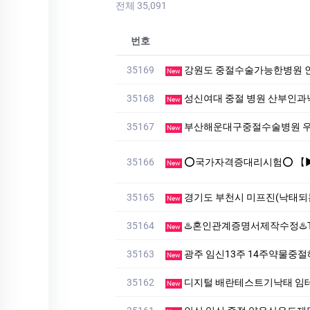
전체 35,091
번호
35169
강원도 중절수술가능한병원 
New
35168
성신여대 중절 병원 산부인
New
35167
부산해운대구중절수술병원 우
New
35166
⭕️국가자격증대리시험⭕️ 【▶▶텔레: hxm2345】 #남쯩#
New
35165
경기도 부천시 미프진(낙태되
New
35164
♨️혼인관계증명서제작수정♨️TALK:Add88♨️혼인관계증명
New
35163
광주 임신13주 14주약물중절해
New
35162
디지털 배란테스트기낙태 임
New