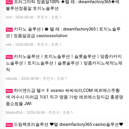
프라그마틱 정품알100% ◈텔 래 : dreamfactory365◈에
New
볼루션정품알 토지노솔루션
svd
|
2026.08.08
|
추천 0
|
조회 1
카지노 솔루션 | ☎ 탤 레 : dreamfactory365 | 토지노솔루
New
션 | 정품알공급 casinossolution
vds
|
2026.08.08
|
추천 0
|
조회 1
카지노솔루션ㅣ토지노솔루션ㅣ슬롯솔루션ㅣ맞춤카카지
New
노솔루션ㅣ토지노솔루션ㅣ슬롯솔루션ㅣ맞춤카지노제작노제
작
vdssdv
|
2026.08.08
|
추천 0
|
조회 1
하이앤드급 탤ㄹㅔ sssreo 싸싸숴러,COM 에르메스주황
New
색 여수시 미러급 1대1 직구 명품 가방 에르메스장지갑 홍콩명
품쇼핑몰 JWI
bbabvdfsh
|
2026.08.08
|
추천 0
|
조회 1
드림팩토리솔루션 ❤️텔 dreamfactory365 casino솔루션❤️
New