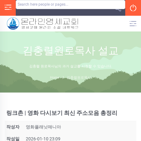
Skip
to
content
김충렬원로목사 설교
김충렬 원로목사님의 과거 설교를 시청할 수 있습니다.
Home
/
김충렬원로목사
링크촌 | 영화 다시보기 최신 주소모음 총정리
작성자
영화플래닛매니아
작성일
2026-01-10 23:09