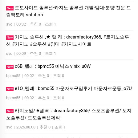
토토사이트 솔루션·카지노 솔루션 개발·임대·분양 전문 드
New
림팩토리 solution
svd
|
00:32
|
추천 0
|
조회 1
카지노 솔루션 ,★ 탤 레 : dreamfactory365, #토지노솔루
New
션 #카지노 #솔루션 #임대 #카지노사이트
svd
|
00:09
|
추천 0
|
조회 1
c6B_텔레 : bpmc55 비닉스 vinix_u0W
New
bpmc55
|
00:02
|
추천 0
|
조회 0
e1O_텔레 : bpmc55 마운자로구입후기 마운자로운동_o7U
New
bpmc55
|
00:02
|
추천 0
|
조회 0
카지노알/ ♣텔 레 : dreamfactory365/ 스포츠솔루션/ 토지
New
노솔루션/ 토토솔루션제작
svd
|
2026.08.08
|
추천 0
|
조회 1