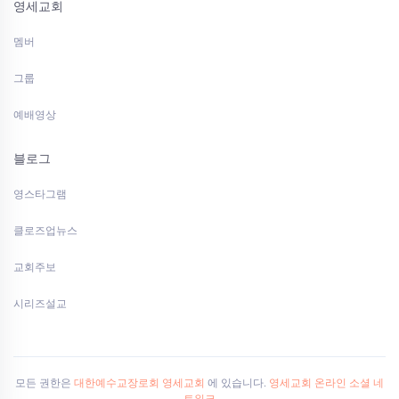
영세교회
멤버
그룹
예배영상
블로그
영스타그램
클로즈업뉴스
교회주보
시리즈설교
모든 권한은
대한예수교장로회 영세교회
에 있습니다.
영세교회 온라인 소셜 네