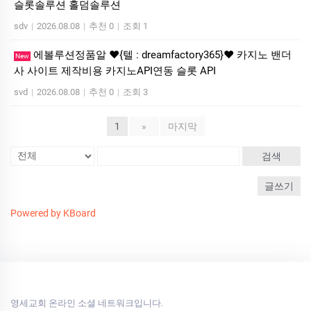
슬롯솔루션 홀덤솔루션
sdv
|
2026.08.08
|
추천 0
|
조회 1
에볼루션정품알 ❤️{텔 : dreamfactory365}❤️ 카지노 밴더
New
사 사이트 제작비용 카지노API연동 슬롯 API
svd
|
2026.08.08
|
추천 0
|
조회 3
1
»
마지막
검색
글쓰기
Powered by KBoard
영세교회 온라인 소셜 네트워크입니다.