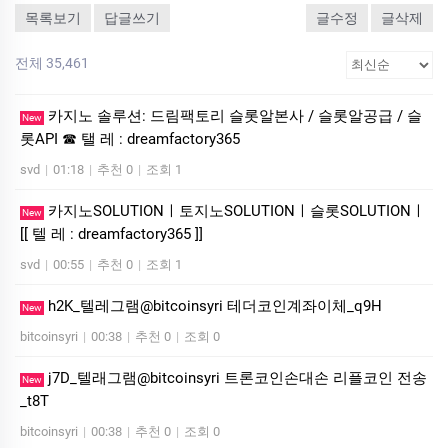
목록보기
답글쓰기
글수정
글삭제
전체 35,461
카지노 솔루션: 드림팩토리 슬롯알본사 / 슬롯알공급 / 슬
New
롯API ☎ 탤 레 : dreamfactory365
svd
|
01:18
|
추천 0
|
조회 1
카­지노SOLUTIONㅣ토지노SOLUTIONㅣ슬롯SOLUTIONㅣ
New
[[ 텔 레 : dreamfactory365 ]]
svd
|
00:55
|
추천 0
|
조회 1
h2K_텔레그램@bitcoinsyri 테더코인계좌이체_q9H
New
bitcoinsyri
|
00:38
|
추천 0
|
조회 0
j7D_텔래그램@bitcoinsyri 트론코인손대손 리플코인 전송
New
_t8T
bitcoinsyri
|
00:38
|
추천 0
|
조회 0