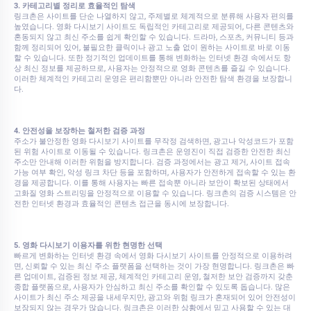
3. 카테고리별 정리로 효율적인 탐색
링크촌은 사이트를 단순 나열하지 않고, 주제별로 체계적으로 분류해 사용자 편의를
높였습니다. 영화 다시보기 사이트도 독립적인 카테고리로 제공되어, 다른 콘텐츠와
혼동되지 않고 최신 주소를 쉽게 확인할 수 있습니다. 드라마, 스포츠, 커뮤니티 등과
함께 정리되어 있어, 불필요한 클릭이나 광고 노출 없이 원하는 사이트로 바로 이동
할 수 있습니다. 또한 정기적인 업데이트를 통해 변화하는 인터넷 환경 속에서도 항
상 최신 정보를 제공하므로, 사용자는 안정적으로 영화 콘텐츠를 즐길 수 있습니다.
이러한 체계적인 카테고리 운영은 편리함뿐만 아니라 안전한 탐색 환경을 보장합니
다.
4. 안전성을 보장하는 철저한 검증 과정
주소가 불안정한 영화 다시보기 사이트를 무작정 검색하면, 광고나 악성코드가 포함
된 위험 사이트로 이동될 수 있습니다. 링크촌은 운영진이 직접 검증한 안전한 최신
주소만 안내해 이러한 위험을 방지합니다. 검증 과정에서는 광고 제거, 사이트 접속
가능 여부 확인, 악성 링크 차단 등을 포함하며, 사용자가 안전하게 접속할 수 있는 환
경을 제공합니다. 이를 통해 사용자는 빠른 접속뿐 아니라 보안이 확보된 상태에서
고화질 영화 스트리밍을 안정적으로 이용할 수 있습니다. 링크촌의 검증 시스템은 안
전한 인터넷 환경과 효율적인 콘텐츠 접근을 동시에 보장합니다.
5. 영화 다시보기 이용자를 위한 현명한 선택
빠르게 변화하는 인터넷 환경 속에서 영화 다시보기 사이트를 안정적으로 이용하려
면, 신뢰할 수 있는 최신 주소 플랫폼을 선택하는 것이 가장 현명합니다. 링크촌은 빠
른 업데이트, 검증된 정보 제공, 체계적인 카테고리 운영, 철저한 보안 검증까지 갖춘
종합 플랫폼으로, 사용자가 안심하고 최신 주소를 확인할 수 있도록 돕습니다. 많은
사이트가 최신 주소 제공을 내세우지만, 광고와 위험 링크가 혼재되어 있어 안전성이
보장되지 않는 경우가 많습니다. 링크촌은 이러한 상황에서 믿고 사용할 수 있는 대