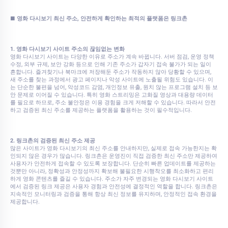
■ 영화 다시보기 최신 주소, 안전하게 확인하는 최적의 플랫폼은 링크촌
1. 영화 다시보기 사이트 주소의 끊임없는 변화
영화 다시보기 사이트는 다양한 이유로 주소가 계속 바뀝니다. 서버 점검, 운영 정책
수정, 외부 규제, 보안 강화 등으로 인해 기존 주소가 갑자기 접속 불가가 되는 일이
흔합니다. 즐겨찾기나 북마크에 저장해둔 주소가 작동하지 않아 당황할 수 있으며,
새 주소를 찾는 과정에서 광고 페이지나 악성 사이트에 노출될 위험도 있습니다. 이
는 단순한 불편을 넘어, 악성코드 감염, 개인정보 유출, 원치 않는 프로그램 설치 등 보
안 문제로 이어질 수 있습니다. 특히 영화 스트리밍은 고화질 영상과 대용량 데이터
를 필요로 하므로, 주소 불안정은 이용 경험을 크게 저해할 수 있습니다. 따라서 안전
하고 검증된 최신 주소를 제공하는 플랫폼을 활용하는 것이 필수적입니다.
2. 링크촌의 검증된 최신 주소 제공
많은 사이트가 영화 다시보기의 최신 주소를 안내하지만, 실제로 접속 가능한지는 확
인되지 않은 경우가 많습니다. 링크촌은 운영진이 직접 검증한 최신 주소만 제공하여
사용자가 안전하게 접속할 수 있도록 보장합니다. 단순히 빠른 업데이트를 제공하는
것뿐만 아니라, 정확성과 안정성까지 확보해 불필요한 시행착오를 최소화하고 편리
하게 영화 콘텐츠를 즐길 수 있습니다. 주소가 자주 변경되는 영화 다시보기 사이트
에서 검증된 링크 제공은 사용자 경험과 안전성에 결정적인 역할을 합니다. 링크촌은
지속적인 모니터링과 검증을 통해 항상 최신 정보를 유지하며, 안정적인 접속 환경을
제공합니다.