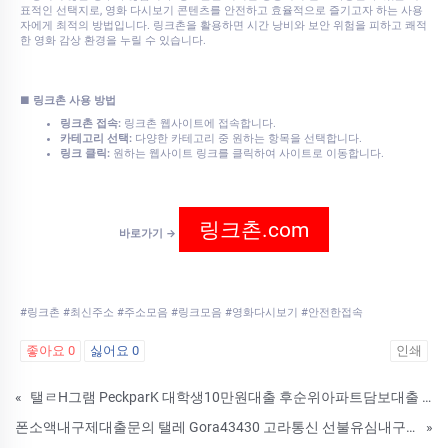
표적인 선택지로, 영화 다시보기 콘텐츠를 안전하고 효율적으로 즐기고자 하는 사용
자에게 최적의 방법입니다. 링크촌을 활용하면 시간 낭비와 보안 위험을 피하고 쾌적
한 영화 감상 환경을 누릴 수 있습니다.
■ 링크촌 사용 방법
링크촌 접속:
링크촌 웹사이트에 접속합니다.
카테고리 선택:
다양한 카테고리 중 원하는 항목을 선택합니다.
링크 클릭:
원하는 웹사이트 링크를 클릭하여 사이트로 이동합니다.
링크촌.com
바로가기 →
#링크촌 #최신주소 #주소모음 #링크모음 #영화다시보기 #안전한접속
좋아요
0
싫어요
0
인쇄
«
탤ㄹH그램 PeckparK 대학생10만원대출 후순위아파트담보대출 페크박컨설팅 공무원의주택담보대출 창원시무직자소액급전생활자금 HLC
폰소액내구제대출문의 탤레 Gora43430 고라통신 선불유심내구제 대학생50만원소액대출 예산군무작자당일소액급전 현역군인소액대출 EFL
»