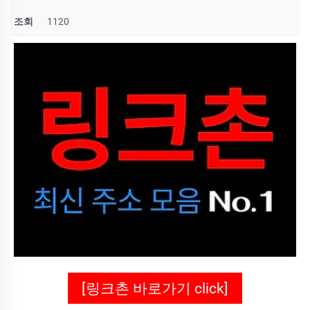
조회
1120
[링크촌 바로가기 click]