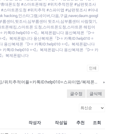
#휴대폰도청 #스마트폰해킹 #위치추적전문 #남편뒷조사
 #스마트폰도청 #위치추적 #스파이앱 #남편뒷조사 #아내
ng,인스타그램,네이버,다음,구글,naver,daum.googl
부해킹,심부름센터,뒷조사,심부름센터 뒷조사,심부름센터 사람찾기,
스마트폰해킹,스마트폰 도청,스마트폰도청,스마트폰 해킹어
 카톡ID:help010 ⭐◁』복제폰팝니다 용산복제폰『▷⭐
 ⭐◁』복제폰팝니다 용산복제폰『▷⭐ 카톡ID:help010 ⭐
다 용산복제폰『▷⭐ 카톡ID:help010 ⭐◁』복제폰팝니다
 카톡ID:help010 ⭐◁』복제폰팝니다 용산복제폰『▷⭐ 카
0 ⭐◁』복제폰팝니다
인쇄
바람난아내 핸드폰해킹/위치추적어플⭐카톡ID:help010⭐스파이앱/복제폰판매/쌍둥이폰팝니다
»
글수정
글삭제
작성자
작성일
추천
조회