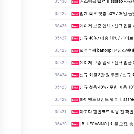
35430
커스텀급 탤ㄹㅔ sssreo 싸싸
New
35429
업계 최초 첫충 50% / 매일 돌
New
35428
메이저 보증 업체 / 신규 입플 / 
New
35427
신규 40% / 매충 10% / 라이
New
35426
탤ㄹㄱ램 banonpi 유심소액내구제
New
35425
메이저 보증 업체 / 신규 입플 3+
New
35424
신규 회원 3만 원 쿠폰 / 신규 
New
35423
신규 첫충 40% / 무한 매충 10
New
35422
하이엔드브랜드 탤ㄹㅔ sssreo 싸싸
New
35421
아고다 할인코드 적용 전 확인
New
35420
[ BLUECASINO ] 회원 모집,
New