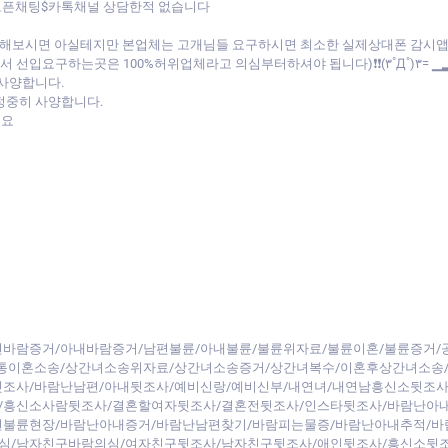
 오픈채팅$카톡채널 상담한적 없습니다
비교해보시면 아실테지만 본업체는 고개님들 요구하시면 최소한 실제상대폰 감시
선입요구하는곳은 100%허위업체라고 의심부터하셔야 됩니다)❗❗(۳˚Д˚)۳= ▁
 사양합니다.
정중히 사양합니다.
세요
바람증거/아내바람증거/남편불륜/아내불륜/불륜위자료/불륜이혼/불륜증거/
간통이혼소송/상간녀소송위자료/상간녀소송증거/상간녀복수/이혼후상간녀소송
조사/바람난남편/아내뒷조사/예비신랑/예비신부/내연녀/내연남흥신소뒷조사
/흥신소사람뒷조사/결혼할여자뒷조사/결혼전뒷조사/인스타뒷조사/바람난아
편불륜현장/바람난아내증거/바람난남편찾기/바람피는물증/바람난아내추적/바
심/남자친구바람의심/여자친구뒷조사/남자친구뒷조사/애인뒷조사/흥신소뒷