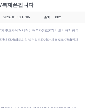
폰/복제폰팝니다
2026-01-10 16:06
조회
882
우자 뒷조사 남편 바람끼 배우자핸드폰감청 도청 해킹 카톡
녀 증거|외도의심|남편외도증거|아내 외도|상간남|위자