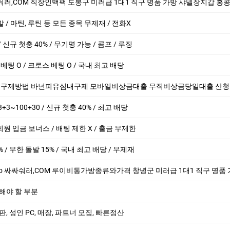
숴러,COM 직장인백팩 도봉구 미러급 1대1 직구 명품 가방 샤넬장지갑 홍콩명품
발 / 마틴, 루틴 등 모든 종목 무제재 / 전화X
신규 첫충 40% / 무기명 가능 / 콤프 / 루징
브 베팅 O / 크로스 베팅 O / 국내 최고 배당
방법 바넌피유심내구제 모바일비상금대출 무직비상금당일대출 산청군 20만원30만원 급한돈드
3~100+30 / 신규 첫충 40% / 최고 배당
회원 입금 보너스 / 배팅 제한 X / 출금 무제한
% / 무한 돌발 15% / 국내 최고 배당 / 무제재
숴러,COM 루이비통가방종류와가격 창녕군 미러급 1대1 직구 명품 가방 에르메스남자지갑 명품이
해야 할 부분
 총판, 성인 PC, 매장, 파트너 모집, 빠른정산