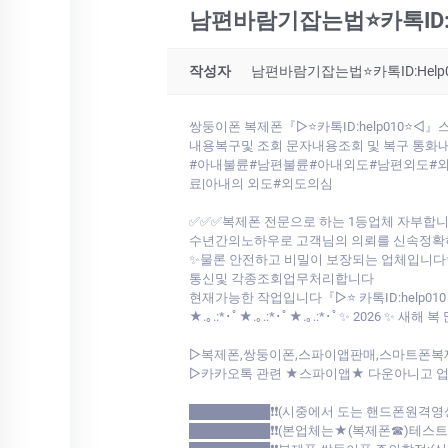
남편바람기잡는법⭐카톡ID:
작성자
남편바람기잡는법⭐카톡ID:He
쌍둥이폰 복제폰『▷⭐카톡ID:help010⭐
내용복구및 조회 문자내용조회 및 복구 통화
#아내불륜#남편불륜#아내외도#남편외도#외도
료|아내의 외도#외도의심
✅✅✅복제폰 전문으로 하는 1등업체 자부합
수년간의노하우로 고객님의 의뢰를 신속정확
✨물론 안전하고 비밀이 보장되는 업체입니다
통신및 각종조회업무처리합니다
현재가능한 작업입니다『▷⭐ 카톡ID:help010
★.｡.:*･ﾟ★.｡.:*･ﾟ★.｡.:*･ﾟ✨ 2026 ✨ 
▷복제폰,쌍둥이폰,스파이앱판매,스마트폰복
▷카카오톡 관련 ★스파이앱★ 다운아니고 업계최초 저희가 개발한툴로
█████████❗❗(시중에서 도는 핸드폰원격영
█████████❗❗(본업체는★(복제폰☎)테스