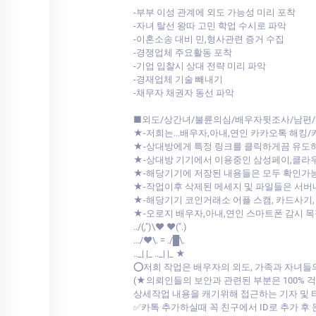
-부부 이성 관계에 외도 가능성 미리 포착
-자녀 탈선 왕따 고민 학업 수시로 파악
-이혼소송 대비 민,형사관련 증거 수집
-경쟁업체 주요활동 포착
-기업 입찰시 상대 전략 미리 파악
-경재업체 기술 빼내기
-채무자 채권자 동선 파악
■외도/상간녀/불륜의심/배우자뒷조사/남편/
★-저희는...배우자,아내,연인 카카오톡 해킹
★-상대방에게 특정 링크를 클릭하게끔 유도
★-상대방 기기에서 이용중인 삼성페이,클
★-해당기기에 저장된 내용들은 모두 확인가
★-작업이후 삭제된 메세지 및 파일들은 서
★-해당기기 코인거래소 어플 스캠, 카드사기,
★-오로지 배우자,아내,연인 스마트폰 감시 
../(,")\♥ ♥(".)
.../♥\. = ./█\.
.._| |_ .._| |_ ★
⭕저희 작업은 배우자의 외도, 가족과 자녀들
(★의뢰인들의 보안과 관련된 부분은 100%
상세작업 내용을 캐기위해 접근하는 기자 및
✅카톡 추가하실때 꼭 친구에서 ID로 추가 후