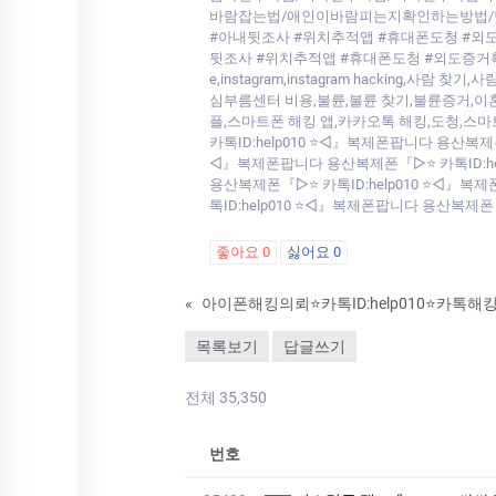
바람잡는법/애인이바람피는지확인하는방법/남
#아내뒷조사 #위치추적앱 #휴대폰도청 #외
뒷조사 #위치추적앱 #휴대폰도청 #외도증거확보 #
e,instagram,instagram hacki
심부름센터 비용,불륜,불륜 찾기,불륜증거,이
플,스마트폰 해킹 앱,카카오톡 해킹,도청,스마
카톡ID:help010 ⭐◁』복제폰팝니다 용산복제
◁』복제폰팝니다 용산복제폰『▷⭐ 카톡ID:hel
용산복제폰『▷⭐ 카톡ID:help010 ⭐◁』복
톡ID:help010 ⭐◁』복제폰팝니다 용산복제폰
좋아요
0
싫어요
0
«
목록보기
답글쓰기
전체 35,350
번호