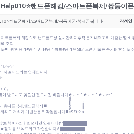
Help010⭐핸드폰해킹/스마트폰복제/쌍둥이
lp010⭐핸드폰해킹/스마트폰복제/쌍둥이폰/복제폰팝니다
작성일
◁』스마트폰복제 해킹의뢰 핸드폰도청.실시간위치추적.문자내역조회 가출한 딸 배
내역 조회
#바람핀증거#증거찾기#증거확보#증거수집|외도증거|불륜 증거|남편외도|상간
니다✅✅✅
히 해결해드리는 업체입니다
✨
 ⭐◁』
새해 복 많이 받으시고 꽃길만 걸으시길 바랍니다★.｡.:*･ﾟ★.｡.:*･ﾟ★.｡.:*･ﾟ
제,휴대폰복제,핸드폰복제■
 작업합니다■ก็็็็็็็็็็็็็ʕ•͡ᴥ•ʔ ก้้้้้้้้้้้
상(팀뷰어) 절대 믿으시면 안됩니다)❗❗█████████
트★결과물 보여드리고 작업합니다)❗❗█████████