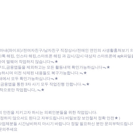
아내(와이프)/전여자친구/남자친구 직장상사/전애인 연인의 사생활훔쳐보기
/카톡 해킹, 인스타 해킹,스마트폰 해킹 과 감시/감시 대상자 스마트폰에 apk
하여 멀웨어 작업하지 않습니다ᯓ★
라우드,금융앱들을 제외하고는 모든 활동내역 확인가능하십니다ᯓ★
능하시며 이전 삭제된 내용들도 복구가능합니다.ᯓ★
버내에서 모두 확인가능하십니다ᯓ★
 금융앱을 통한 3자 사기 모두 작업진행 안합니다.ᯓ★
목적으로만 작업합니다,.ᯓ★
의 안전을 지키고자 하시는 의뢰인분들을 위한 작업입니다.
 걱정하지 않으셔도 된다고 자부드립니다.비밀보장 보안철저 정확 안전★）
 타업체분들 시간낭비하지 마시기 바랍니다 정말 필요하신 분만 문의부탁드립니
 문의주세요