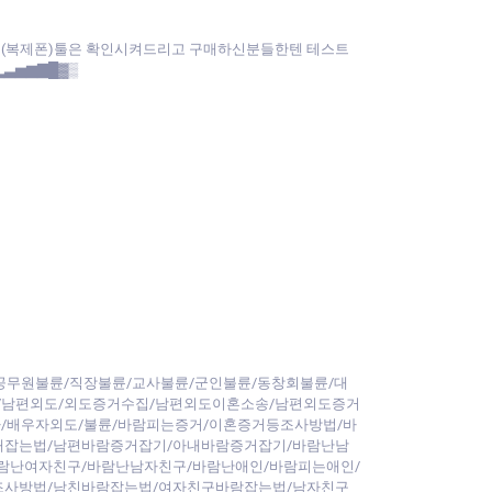
앱(복제폰)툴은 확인시켜드리고 구매하신분들한텐 테스트
▂▃▅▆▇█▓▒
공무원불륜/직장불륜/교사불륜/군인불륜/동창회불륜/대
/남편외도/외도증거수집/남편외도이혼소송/남편외도증거
/배우자외도/불륜/바람피는증거/이혼증거등조사방법/바
내잡는법/남편바람증거잡기/아내바람증거잡기/바람난남
람난여자친구/바람난남자친구/바람난애인/바람피는애인/
조사방법/남친바람잡는법/여자친구바람잡는법/남자친구