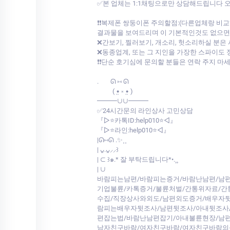
✅본 업체는 1:1채팅으로만 상담해드립니다
❗❗복제폰 쌍둥이폰 주의할점:(다른업체랑 
결과물을 보여드리며 이 기본적인것도 없으면서 
❌간보기, 찔러보기, 개소리, 헛소리하실 분은
❌동종업계, 또는 그 지인을 가장한 스파이도 
❗❗단순 호기심에 문의할 분들은 연락 주지 마
.⠀⠀ ᘏ ⑅ ᘏ
⠀⠀⠀( •̤ ༝ •̤ )
━━━∪∪━━━
✅24시간문의 라인상사 고민상담
『▷⭐카톡ID:help010⭐◁』
『▷⭐라인:help010⭐◁』
|ᘏ⑅ᘏ .✨⸒⸒
| ᴗ͈.ᴗ͈⸝⸝꒱
| ⊂ ꒱๑.* 잘 부탁드립니다*•.¸¸
| ∪
바람피는남편/바람피는증거/바람난남편/남편
기업불륜/카톡증거/불륜처벌/간통위자료/
수집/직장상사와외도/남편외도증거/배우자뒷
람피는배우자뒷조사/남편뒷조사/아내뒷조사
편잡는법/바람난남편잡기/아내불륜현장/남
남자친구바람/여자친구바람/여자친구바람의