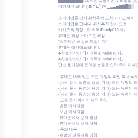
█████████❗❗복제폰 쌍둥이폰 주의할점
터하셔야 됩니다)❗❗(۳˚Д˚)۳= ▁▂▃▅▆▇█▓▒
스파이앱툴 감시 위치추적 도청 카카오 해킹
스파이앱툴 팝니다. 위치추적 감시 도청
카카오톡 해킹『▷ 카톡ID:help010 ◁』
휴대폰 해킹 스마트폰 해킹
“스마트폰 해킹해 드립니다."
휴대폰 해킹해드립니다.
♣친절한상담『▷ 카톡ID:help010 ◁』
♣친절한상담『▷ 카톡ID:help010 ◁』
단순 호기심에 문의할 분들은 연락 주지 마세요
. 휴대폰 내에 있는 모든 유형의 파일 복사 삭
-(사진,문서,동영상,음성, 기타) 모든 유형의
-(사진,문서,동영상,음성, 기타) 모든 유형의
-(사진,문서,동영상,음성, 기타) 모든 유형의
. 모든 문자 메시지 내역 확인
-받은 메시지함
-보낸 메시지함
-휴대폰에서 문자 발신
-휴대폰에서 문자 삭제
. 통화 내용
-수발신 전화내용 감청