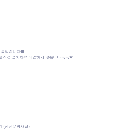
 의뢰받습니다■
파일을 직접 설치하여 작업하지 않습니다ᯓᯓ★
다 (장난문의사절）