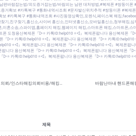
편바람잡는법/외도증거잡는법/바람피는 남편 대처방법,#복제폰 #쌍둥이폰 
도증거확보 #카톡복구 #통화내역서조회 #문자발신위치추적 #쌍둥이폰 #복제폰
카톡복구 #통화내역조회 #사진동영상확인,포렌식,페이스북 해킹,facebook hacki
ng,사람 찾기,사람찾기,친구찾기,흥신소,사이버 흥신소,인터넷흥신소,모바일흥신소,청
혼,이혼소송,스파이앱,홈페이지 해킹,웹페이지 해킹,스마트폰 해킹,스마트폰,
트폰 도청용산복제폰『▷⭐ 카톡ID:help010 ⭐◁』복제폰팝니다 용산복제폰『▷⭐
폰『▷⭐ 카톡ID:help010 ⭐◁』복제폰팝니다 용산복제폰『▷⭐ 카톡ID:help010
p010 ⭐◁』복제폰팝니다 용산복제폰『▷⭐ 카톡ID:help010 ⭐◁』복제폰팝니
제폰팝니다 용산복제폰『▷⭐ 카톡ID:help010 ⭐◁』복제폰팝니다 용산복제폰『▷⭐
『▷⭐ 카톡ID:help010 ⭐◁』복제폰팝니다 용산복제폰『▷⭐ 카톡ID:help01
아이폰해킹의뢰⭐카톡ID:help010⭐카톡해킹의뢰/인스타해킹의뢰비용/해킹의뢰받습니다/해킹의뢰합니다
제목