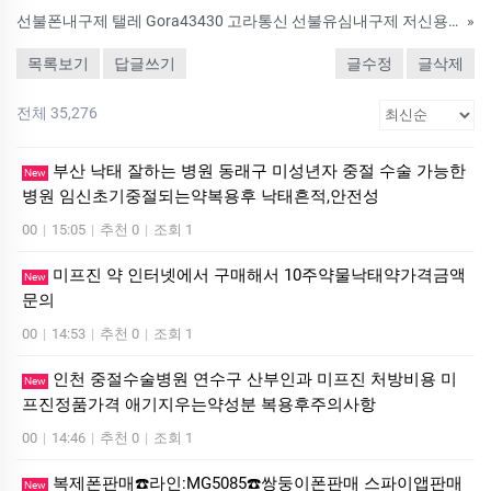
선불폰내구제 탤레 Gora43430 고라통신 선불유심내구제 저신용자비상금소액대출 완주군무작자당일소액급전 휴대폰연체자대출 MVM
»
목록보기
답글쓰기
글수정
글삭제
전체 35,276
부산 낙태 잘하는 병원 동래구 미성년자 중절 수술 가능한
New
병원 임신초기중절되는약복용후 낙태흔적,안전성
00
|
15:05
|
추천 0
|
조회 1
미프진 약 인터넷에서 구매해서 10주약물낙태약가격금액
New
문의
00
|
14:53
|
추천 0
|
조회 1
인천 중절수술병원 연수구 산부인과 미프진 처방비용 미
New
프진정품가격 애기지우는약성분 복용후주의사항
00
|
14:46
|
추천 0
|
조회 1
복제폰판매☎️라인:MG5085☎️쌍둥이폰판매 스파이앱판매
New