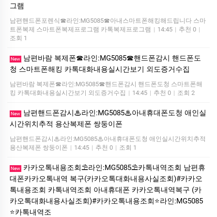
그램
남편핸드폰포렌식☎라인:MG5085☎아내스마트폰해킹해드립니다 스마
트폰복제 스마트폰복제프로그램 카톡복제프로그램
|
14:45
|
추천 0
|
조회 1
남편바람 복제폰☎라인:MG5085☎핸드폰감시 핸드폰도
New
청 스마트폰해킹 카톡대화내용실시간보기 외도증거수집
남편바람 복제폰☎라인:MG5085☎핸드폰감시 핸드폰도청 스마트폰해
킹 카톡대화내용실시간보기 외도증거수집
|
14:45
|
추천 0
|
조회 2
남편핸드폰감시♨라인:MG5085♨아내휴대폰도청 애인실
New
시간위치추적 용산복제폰 쌍둥이폰
남편핸드폰감시♨라인:MG5085♨아내휴대폰도청 애인실시간위치추적
용산복제폰 쌍둥이폰
|
14:45
|
추천 0
|
조회 1
카카오톡내용조회⛱️라인:MG5085⛱️카톡내역조회 남편휴
New
대폰카카오톡내역 복구(카카오톡대화내용사실조회)#카카오
톡내용조회 카톡내역조회 아내휴대폰 카카오톡내역복구 (카
카오톡대화내용사실조회)#카카오톡내용조회⭐라인:MG5085
⭐카톡내역조