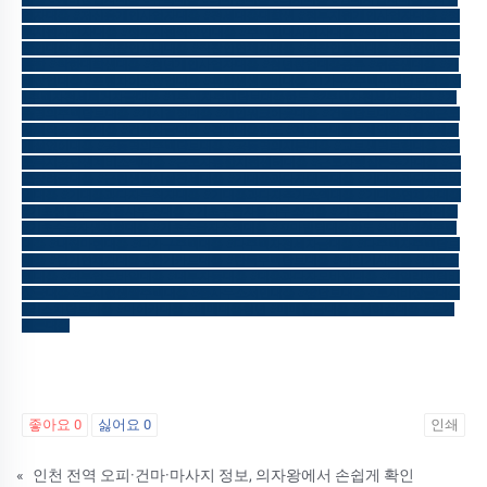
업자대출 #저신용개인사업자대출 #전세대출대학생 #정부지원개인사업자대출 #정
부지원사업자대출 #정부지원직장인대출 #주택임대사업자대출 #직업군인대출 #직
장인대환대출 #직장인사내대출 #직장인연체자대출 #직장인월변대출 #직장인채무
통합 #착한대학생대출 #청년개인사업자대출 #청년창업대출종류 #취준생대출 #카
페창업대출 #프랜차이즈창업대출 #휴학생생활비대출 #1가구2주택주택담보대출 #
1주택자전세퇴거자금대출 #1주택자주택담보대출한도 #2주택자전세자금대출 #가
족명의주택담보대출 #개시결정대출 #개인워크아웃대출 #건물담보대출 #건설근로
자퇴직공제금대출 #건축자금대출 #경매대출한도 #계약금대출 #계약직대출 #계좌
개설없이대출 #공동명의주택담보대출 #공동명의지분대출 #교보생명보험대출 #근
로복지공단생계비소액대출 #근로자통합지원센터대출 #근로자햇살론추가대출 #근
로장려금대출 #근린생활시설전세대출 #기대출과다자대부대출 #기대출과다자모바
일대출 #기대출과다자무직자대출 #기대출과다자추가소액대출 #기대출연체자대출
#기초생활수급자동사무소대출 #기초수급자동사무소대출 #기초수급자무직자대출
#기초수급자생계형대출 #기초수급자소액대출 #꼬마빌딩대출한도 #내생에첫주택
대출 #내집마련대출 #다가구주택대출 #다주택자전세자금대출 #다주택자주택담보
대출 #단기연체자대출 #단기카드대출 #단독주택담보대출 #대리기사대출 #대부소
액대출 #대부업모바일대출 #대부자동대출 #대출과다자모바일대출 #데일리펀딩비
상금대출 #도시형생활주택대출 #동사무소서민대출 #땅담보대출 #로지비상금대출
#리스차담보대출 #마이카대출 #매매대출청년 #매매잔금대출 #면허증대출 #모기
지론대출
좋아요
0
싫어요
0
인쇄
«
인천 전역 오피·건마·마사지 정보, 의자왕에서 손쉽게 확인