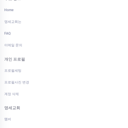
Home
영세교회는
FAQ
이메일 문의
개인 프로필
프로필세팅
프로필사진 변경
계정 삭제
영세교회
멤버