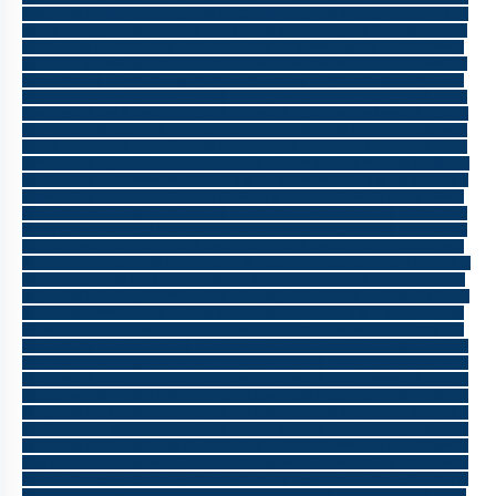
차할부대출 #자동차후순위담보대출 #중고자동차담보대출 #차담보개인돈 #차량담
보대출 #피플펀드대출 #핀셋대출 #핀테크대출 #한부모가정대출 #헤이플러스대출
#혼례비대출 #공장담보대출 #군적금담보대출 #가정주부신용대출 #무직자주부대
출 #미즈사랑주부대출 #여성대출 #여성전용대출 #여성주부대출 #저신용주부대출
#전업주부대출 #주부대출상품 #주부대출인터넷대출 #주부대환대출 #주부모바일
대출 #주부무직자대출 #주부소액대출 #주부신용대출 #주부아파트담보대출 #주부
주택담보대출 #결혼자금대출 #프리랜서신용대출 #프리랜서전세자금대출 #프리랜
서주택담보대출 #교사대출 #군무원대출 #군미필대학생대출 #군인병사대출 #농업
인대출 #수급자대출 #식당창업대출 #신입사원대출 #신혼부부내집마련대출 #신혼
부부매매대출 #신혼부부버팀목전세자금대출 #신혼부부생애첫주택대출 #신혼부부
전세자금대출 #신혼부부주택구입자금대출 #신혼부부주택담보대출 #실업자대출 #
영농자금대출 #온라인대출모집법인 #재직1개월미만대출 #재직2개월대출 #재직3
개월대출 #전당포대출 #증권담보대출 #지분대출 #지식산업센터대출 #창업대출종
류 #창업자금대출 #창업지원대출 #캐피탈무직자대출 #태강대부대출 #태양광대출
#학생비상금대출 #현역군인대출 #현역병사당일대출 #현역장병대출 #회사직원대
출 #6개월미만사업자대출 #7급공무원대출 #9급공무원대출한도 #p2p대학생대출 #
p2p무직자소액대출 #개인사업자대출종류 #개인사업자신용대출 #개인사업자아파
트담보대출 #개인사업자주택담보대출 #공무원임용예정자대출 #공무원전세자금대
출 #공무원의주택담보대출 #공무원합격자대출 #대학생p2p대출 #대학생개인대출
#대학생급전대출 #대학생당일대출 #대학생대출가능한곳 #대학생대출받는법 #대
학생대출방법 #대학생대환대출 #대학생등록금대출 #대학생무이자대출 #대학생무
직자대출 #대학생미필대출 #대학생버팀목전세자금대출 #대학생보증금대출 #대학
생비상금대출 #대학생생활비대출 #대학생생활자금대출 #대학생용돈대출 #대학생
월세보증금대출 #대학생자취대출 #대학생저금리대출 #대학생전용대출 #대학생주
택담보대출 #대학생청년전세자금대출 #대학원등록금대출 #대학원생생활비대출 #
대학원생전세대출 #무소득대학생대출 #무직대학생대출 #무직자대학생대출 #미필
대학생대출 #법인사업자대출 #사업자금대출 #사업자대출주택구입 #사업자등록증
대출 #사업자신용대출 #사업자아파트담보대출 #사업자주택담보대출 #사업자후순
위담보대출 #신규개인사업자대출 #신규법인대출 #신규사업자대출 #연체자직장인
대출 #예비창업자대출 #유학대출 #의대생대출 #의사대출 #임대사업자대출 #자영