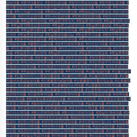
담보대출
,
#청약대출한도
,
#청약잔금대출
,
#청약저축담보대출
,
#청약중도금대출
,
#
청약통장담보대출
,
#취약계층자립자금대출
,
#토지담보대출
,
#토지대출
,
#퇴거자금
대출
,
#투기과열지구대출
,
#특례보금자리론대환
,
#특례보금자리론전세
,
#핀다무직
자대출
,
#핀다비상금대출
,
#하나비상금대출
,
#한화생명보험대출
,
#해외거주자주택
담보대출
,
#햇살론15모바일
,
#햇살론15무직자
,
#햇살론15비대면
,
#햇살론15추가대
출
,
#햇살론15특례보증비대면
,
#햇살론긴급생계자금
,
#햇살론대출방법
,
#햇살론대
학생대출
,
#햇살론대환대출
,
#햇살론무직자대출
,
#햇살론뱅크무직자
,
#햇살론뱅크
비대면
,
#햇살론생계자금
,
#햇살론재대출대납
,
#햇살론추가대출
,
#행복주택계약금
대출
,
#행복주택보증금대출
,
#행복주택전세대출
,
#후순위아파트담보대출
,
#후순위
주택담보대출
,
#웰뱅비상금대출
,
#정부지원채무통합
,
#카드단기대출
,
#카드대납대
출
,
#카드론대환대출
,
#카드사대출
,
#카드소지자대출
,
#카드연체자대출
,
#카드한도
대출
,
#햇살론유스통신연체
,
#햇살론카드카드깡
,
#햇살론카드현금화
,
#햇살론특례
보증
,
#무방문대출
,
#채무불이행자대출
,
#채무조정대출
,
#채무통합대환대출
,
#채무
통합지원
,
#개인파산면책후대출
,
#개인회생모바일대출
,
#개인회생무직자대출
,
#개
인회생사건번호대출
,
#개인회생인가전대출
,
#개인회생인가후대출
,
#개인회생전세
자금대출
,
#목숨담보대출
,
#무신용대출
,
#무이자대출
,
#신불자p2p대출
,
#신불자급전
대출
,
#신불자마이너스통장대출방법
,
#신불자소액대출
,
#신불자연체자대출
,
#신불
자월세보증금담보대출
,
#신용불량자p2p대출
,
#신용불량자가할수있는일
,
#신용불량
자급전
,
#신용불량자대출방법
,
#신용불량자소액대출
,
#신용불량자연체자대출
,
#신
용불량자자동차담보대출
,
#신용불량자정부지원대출
,
#신용회복미납대출
,
#신용회
복연체자대출
,
#신용회복자대출
,
#파산면책자대출
,
#가전제품담보대출
,
#새벽대출
,
#선순위대출
,
#본인명의휴대폰없이대출
,
#비대면소액개인돈
,
#신분증만으로대출
,
#
신분증소액대출
,
#쏠편한비상금대출
,
#야간즉시대출
,
#일용직대출
,
#주민번호만으
로대출
,
#직업생계비대출
,
#진짜월변대출
,
#체크카드소액대출
,
#통신비연체대출
,
#
통신사소액대출
,
#통신연체작업대출
,
#통신장기연체자대출
,
#20살만18세대출
,
#24
시비대면개인돈대출
,
#8퍼센트비상금대출
,
#p2p연체자대출
,
#가개통대출
,
#가계대
출금리
,
#간편소액대출
,
#개인돈비대면급전대출
,
#개인돈빌려드립니다
,
#개인돈월
변대출
,
#개인사채대출
,
#개인택시대출
,
#고금리대환대출
,
#금리낮은대출
,
#급전구
하는법
,
#급전만드는법
,
#긴급생계비소액대출
,
#긴급생계자금대출
,
#긴급생활안정
자금대출
,
#당일소액급전대출
,
#민짜대출
,
#병원비대출
,
#비상금소액대출
,
#선불유