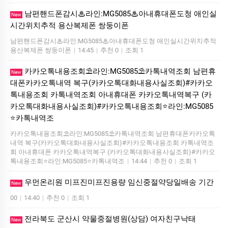
남편핸드폰감시♨라인:MG5085♨아내휴대폰도청 애인실
New
시간위치추적 용산복제폰 쌍둥이폰
남편핸드폰감시♨라인:MG5085♨아내휴대폰도청 애인실시간위치추적
용산복제폰 쌍둥이폰
|
14:45
|
추천 0
|
조회 1
카카오톡내용조회⛱️라인:MG5085⛱️카톡내역조회 남편휴
New
대폰카카오톡내역 복구(카카오톡대화내용사실조회)#카카오
톡내용조회 카톡내역조회 아내휴대폰 카카오톡내역복구 (카
카오톡대화내용사실조회)#카카오톡내용조회⭐라인:MG5085
⭐카톡내역조
카카오톡내용조회⛱️라인:MG5085⛱️카톡내역조회 남편휴대폰카카오톡
내역 복구(카카오톡대화내용사실조회)#카카오톡내용조회 카톡내역조
회 아내휴대폰 카카오톡내역복구 (카카오톡대화내용사실조회)#카카오
톡내용조회⭐라인:MG5085⭐카톡내역조
|
14:44
|
추천 0
|
조회 1
우먼온리원 미프진미프진용량 임신중절약당일배송 기간
New
00
|
14:40
|
추천 0
|
조회 1
전라북도 군산시 약물중절병원(상담) 여자친구낙­태
New