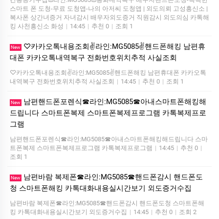
스마트 폰 도청-무료 도청앱-나의 아저씨 도청앱 | 외도의뢰 고성흥신소 |
복사폰 상간녀증거 자녀감시 배우자외도증거 직원감시 외도의심 카톡해
킹 사천흥신소 화성
|
14:45
|
추천 0
|
조회 1
♡카카오톡내용조회✌️라인:MG5085✌️핸드폰해킹 남편휴
New
대폰 카카오톡내역복구 전화번호위치추적 사실조회
♡카카오톡내용조회✌️라인:MG5085✌️핸드폰해킹 남편휴대폰 카카오톡
내역복구 전화번호위치추적 사실조회
|
14:45
|
추천 0
|
조회 1
남편핸드폰포렌식☎라인:MG5085☎아내스마트폰해킹해
New
드립니다 스마트폰복제 스마트폰복제프로그램 카톡복제프로
그램
남편핸드폰포렌식☎라인:MG5085☎아내스마트폰해킹해드립니다 스마
트폰복제 스마트폰복제프로그램 카톡복제프로그램
|
14:45
|
추천 0
|
조회 1
남편바람 복제폰☎라인:MG5085☎핸드폰감시 핸드폰도
New
청 스마트폰해킹 카톡대화내용실시간보기 외도증거수집
남편바람 복제폰☎라인:MG5085☎핸드폰감시 핸드폰도청 스마트폰해
킹 카톡대화내용실시간보기 외도증거수집
|
14:45
|
추천 0
|
조회 2