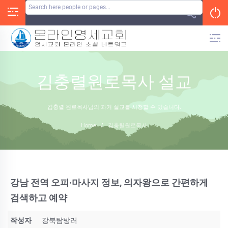
Skip
to
content
김충렬원로목사 설교
김충렬 원로목사님의 과거 설교를 시청할 수 있습니다.
Home
/
김충렬원로목사
강남 전역 오피·마사지 정보, 의자왕으로 간편하게
검색하고 예약
작성자
강북탐방러