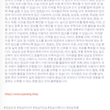
교하고 선택할 수 있도록 설계된 플랫폼입니다. 각 업소의 위치, 서비스 종류, 운영 시
간, 가격, 프로그램 안내, 시설 사진과 실제 이용 후기까지 확인할 수 있어 방문 전 철
저한 계획을 세울 수 있습니다. 또한 지역별 추천 업소와 인기 순위를 함께 제공해 선
택 폭을 넓힐 수 있는 것이 장점입니다. 의자왕은 PC와 모바일 모두 최적화되어 있어
언제 어디서든 편리하게 접근 가능하며, 신사동, 청담동, 삼성동, 논현동, 역삼동, 대치
동, 도곡동 등 특정 행정동을 선택하면 해당 지역 업소의 리스트, 세부 정보, 평점, 서
비스 유형, 사진을 한눈에 확인할 수 있습니다. 실시간 업데이트를 통해 폐업, 이전, 신
규 업소 등록 등 최신 정보를 즉시 확인할 수 있어, 정보 부족으로 인한 불편을 최소화
할 수 있습니다. 예약 및 일정 관리 기능도 지원되어, 방문 계획부터 이용까지 체계적
인 관리가 가능하며, 초행길 이용자도 편리하게 업소를 이용할 수 있습니다. 의자왕
은 단순 정보 제공에 그치지 않고, 지역별 업소 비교, 서비스 종류별 선택, 가격대 및
이용 후기 검토 등 다양한 요소를 동시에 제공하여 사용자가 목적과 예산에 맞는 최
적의 업소를 선택하도록 돕습니다. 청결도, 전문 관리사 수준, 프로그램 구성, 시설 환
경 등 실제 경험 기반 정보도 제공되어 방문 전 신뢰할 수 있는 자료를 확보할 수 있습
니다. 강남권 상권 특성과 분위기까지 안내되므로, 여가, 힐링, 유흥 목적에 맞는 업소
선택이 보다 체계적이고 효율적으로 이루어집니다. 의자왕을 통해 강남권 전역에서
오피, 건마, 1인샵, 스웨디시, 마사지, 유흥 업소를 안전하게 탐색하고 즉시 예약할 수
있으며, 최신 정보와 이용 후기 기반 데이터를 활용하여 방문 계획, 예약, 이용까지 모
든 과정이 원활하게 진행됩니다. 맞춤형 검색과 비교 기능을 활용하면 사용자가 원하
는 조건과 목적에 맞춰 최적의 업소를 선택할 수 있으며, 강남권에서 여가, 힐링, 유흥
등 다양한 활동을 안전하고 편리하게 즐길 수 있습니다. 의자왕은 단순 안내를 넘어,
방문 준비 단계부터 실제 체험까지 사용자 중심으로 안전하고 만족스러운 경험을 제
공하는 신뢰할 수 있는 종합 업소 안내 플랫폼입니다.
https://www.uijawang.shop
#강남오피 #강남마사지 #강남1인샵 #강남스웨디시 #강남유흥