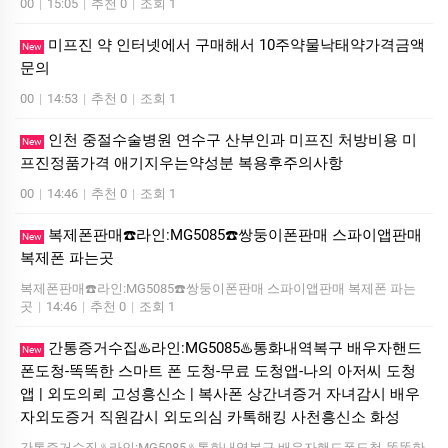
00
|
15:05
|
추천 0
|
조회 1
미프진 약 인터넷에서 구매해서 10주약물낙태약가격금액
New
문의
00
|
14:53
|
추천 0
|
조회 1
인천 중절수술병원 연수구 산부인과 미프진 처방비용 미
New
프진정품가격 애기지우는약성분 복용후주의사항
00
|
14:46
|
추천 0
|
조회 1
복제폰판매☎️라인:MG5085☎️쌍둥이폰판매 스파이앱판매
New
복제폰 파는곳
복제폰판매☎️라인:MG5085☎️쌍둥이폰판매 스파이앱판매 복제폰 파는
곳
|
14:46
|
추천 0
|
조회 1
간통증거수집♨️라인:MG5085♨️통화내역복구 배우자핸드
New
폰도청-똑똑한 스마트 폰 도청-무료 도청앱-나의 아저씨 도청
앱 | 외도의뢰 고성흥신소 | 복사폰 상간녀증거 자녀감시 배우
자외도증거 직원감시 외도의심 카톡해킹 사천흥신소 화성
간통증거수집♨️라인:MG5085♨️통화내역복구 배우자핸드폰도청-똑똑한