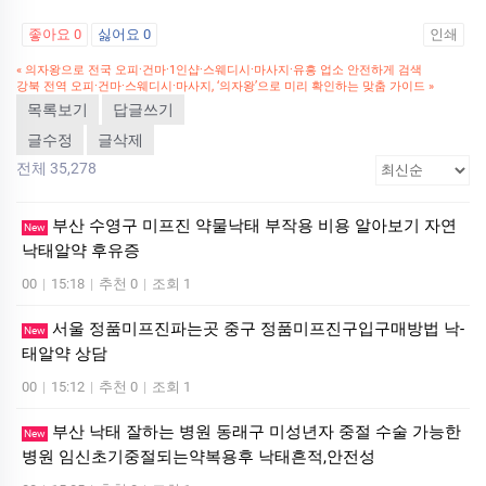
좋아요
0
싫어요
0
인쇄
«
의자왕으로 전국 오피·건마·1인샵·스웨디시·마사지·유흥 업소 안전하게 검색
강북 전역 오피·건마·스웨디시·마사지, ‘의자왕’으로 미리 확인하는 맞춤 가이드
»
목록보기
답글쓰기
글수정
글삭제
전체 35,278
부산 수영구 미프진 약물낙태 부작용 비용 알아보기 자연
New
낙­태알약 후유증
00
|
15:18
|
추천 0
|
조회 1
서울 정품미프진파는곳 중구 정품미프진구입구매방법 낙­
New
태알약 상담
00
|
15:12
|
추천 0
|
조회 1
부산 낙태 잘하는 병원 동래구 미성년자 중절 수술 가능한
New
병원 임신초기중절되는약복용후 낙태흔적,안전성