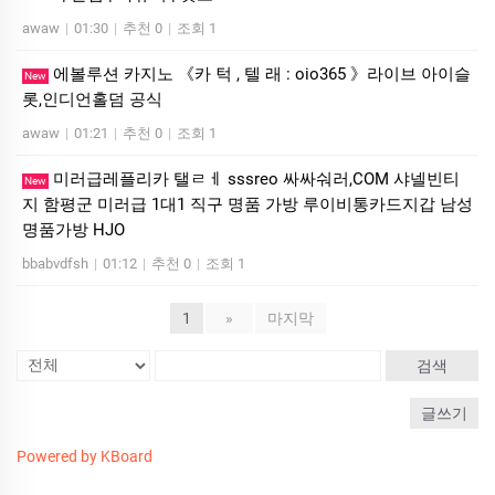
awaw
|
01:30
|
추천 0
|
조회 1
에볼루션 카­지노 《카 턱 , 텔 래 : oio365 》라이브 아이슬
New
롯,인디언홀덤 공식
awaw
|
01:21
|
추천 0
|
조회 1
미러급레플리카 탤ㄹㅔ sssreo 싸싸숴러,COM 샤넬빈티
New
지 함평군 미러급 1대1 직구 명품 가방 루이비통카드지갑 남성
명품가방 HJO
bbabvdfsh
|
01:12
|
추천 0
|
조회 1
1
»
마지막
검색
글쓰기
Powered by KBoard