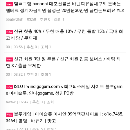
탤ㄹㄱ램 banonpi 대포선불폰 바넌피유심내구제 돈버는
New
앱테크 생계자금지원 음성군 20만원30만원 급한돈드려요 YLK
bbabvdfsh
|
03:58
|
추천 0
|
조회 1
신규 첫충 40% / 무한 매충 10% / 무한 돌발 15% / 국내 최
New
고 배당 / 무제재
00
|
03:56
|
추천 0
|
조회 1
신규 회원 3만 원 쿠폰 / 신규 회원 입금 보너스 / 배팅 제
New
한 X / 출금 무제한
00
|
03:32
|
추천 0
|
조회 1
ISLOT↘indigogam.com↘최고의스케일 사이트 블루gam
New
e 아이슬­롯, 인디gogame, 성인PC방
awaw
|
02:47
|
추천 0
|
조회 1
블루게­임 | 아이슬룟 아시안 99억잭­팟사이트 | : o1o.7465.
New
3464 | 횰덤 | 바듀기 | 맛고
awaw
|
02:38
|
추천 0
|
조회 1