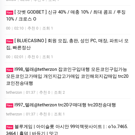
[ 갓벳 GODBET ] 신규 40% / 매충 10% / 최대 콤프 / 루징
New
10% / 크로스 O
00
|
02:10
|
추천 0
|
조회 1
[ BLUECASINO ] 회원 모집, 총판, 성인 PC, 매장, 파트너 모
New
집, 빠른정산
00
|
02:01
|
추천 0
|
조회 1
I998_텔래@tetherzon 잡코인구입대행 모든코인구입가능
New
모든코인고가매입 개인지갑고가매입 코인해외지갑매입 trc20
코인전송대행
tetherzon
|
01:37
|
추천 0
|
조회 2
I997_텔레@tetherzon trc20구매대행 trc20전송대행
New
tetherzon
|
01:37
|
추천 0
|
조회 1
블루게­임 | 아이슬룟 아시안 99억잭­팟사이트 | : o1o.7465.
New
3464 | 횰덤 | 바듀기 | 맛고