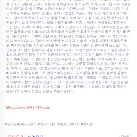
형 업소가 많은 편입니다. 방문 전 플랫폼에서 가격, 위치, 후기, 프로그램 세부 내용을
미리 확인할 수 있어 준비 과정이 빠르고 간단했습니다. 현장에 도착하면 가장 먼저
느껴지는 부분은 체계적인 출입 관리와 깔끔한 외관입니다. 입장 과정에서 프라이버
시가 철저히 보호되고, 내부는 방음 처리가 되어 외부 소음 없이 고요한 분위기가 유
지됩니다. 실내 인테리어는 호텔 라운지를 연상시키는 세련된 구성으로, 대기 공간
또한 넓고 쾌적하게 마련되어 있어 바로 안정감이 느껴졌습니다. 전체적인 청결 상태
또한 훌륭해 신뢰감을 높였고, 직원들의 친절한 안내가 첫인상부터 좋은 분위기를 만
들어주었습니다. 이번에 받은 프로그램은 전신 흐름을 살리는 스웨디시 기반의 프리
미엄 코스였습니다. 관리사는 자세한 컨디션 체크 후 압 조절을 세밀하게 맞춰주었
고, 마사지 중에도 수시로 상태를 확인하며 진행해 전반적인 만족도가 높았습니다.
근육을 부드럽게 풀어주는 과정 속에서 피로가 자연스럽게 해소되는 느낌을 받을 수
있었고, 잔잔한 음악·은은한 조명·아로마 향이 어우러져 깊은 힐링 분위기 속에서 체
험이 이뤄졌습니다. 범어동과 상인동 특유의 고요하고 온화한 지역 분위기와 업소의
고급스러운 환경이 잘 맞아떨어졌습니다. 이번 방문을 종합적으로 평가하자면 편리
한 예약 시스템, 깔끔하고 고급스러운 환경, 관리사의 숙련된 기술, 고객을 세심하게
배려하는 운영 방식이 모두 만족스러웠습니다. ‘의자왕’을 통해 사전 정보를 충분히
확인한 덕분에 처음 방문하는 업소임에도 불편함 없이 체험할 수 있었고, 전체 과정
이 매우 매끄럽게 진행되었습니다. 대구 전 지역에서 오피나 힐링 서비스를 찾는 분
들에게 의자왕은 확실히 믿고 참고할 수 있는 플랫폼이며, 프리미엄 힐링을 원하는
분들에게 범어동·상인동 방문을 추천드립니다.
https://www.대구의자왕.com
#대구오피 #대구건마 #대구마사지 #대구스웨디시 #의자왕
좋아요
0
싫어요
0
인쇄