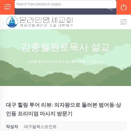
Skip
to
content
김충렬원로목사 설교
김충렬 원로목사님의 과거 설교를 시청할 수 있습니다.
Home
/
김충렬원로목사
대구 힐링 투어 리뷰: 의자왕으로 둘러본 범어동·상
인동 프리미엄 마사지 방문기
작성자
대구릴렉스포인트