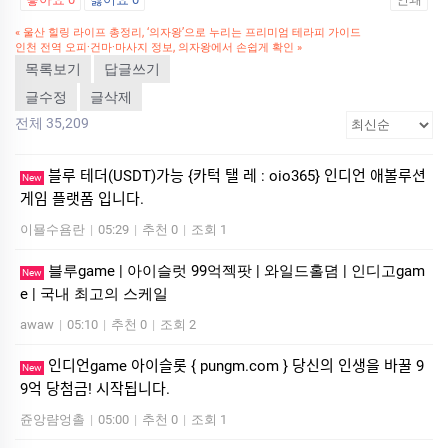
«
울산 힐링 라이프 총정리, ‘의자왕’으로 누리는 프리미엄 테라피 가이드
인천 전역 오피·건마·마사지 정보, 의자왕에서 손쉽게 확인
»
목록보기
답글쓰기
글수정
글삭제
전체 35,209
블루 테더(USDT)가능 {카턱 탤 레 : oio365} 인디언 애볼루션
New
게임 플랫폼 입니다.
이묠수욤란
|
05:29
|
추천 0
|
조회 1
블루game | 아이슬럿 99억젝팟 | 와일드홀뎜 | 인디­고gam
New
e | 국내 최고의 스케일
awaw
|
05:10
|
추천 0
|
조회 2
인디언game 아이슬롯 { pungm.com } 당신의 인생을 바꿀 9
New
9억 당첨금! 시작됩니다.
쥰앙럄엉촐
|
05:00
|
추천 0
|
조회 1