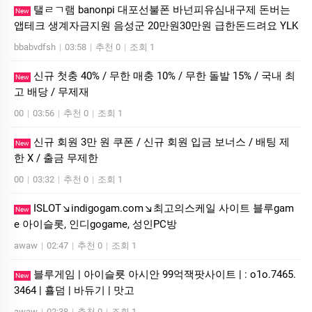
탤ㄹㄱ램 banonpi 대포선불폰 바넌피유심내구제 돈버는
New
앱테크 생계자금지원 음성군 20만원30만원 급한돈드려요 YLK
bbabvdfsh
|
03:58
|
추천 0
|
조회 1
신규 첫충 40% / 무한 매충 10% / 무한 돌발 15% / 국내 최
New
고 배당 / 무제재
00
|
03:56
|
추천 0
|
조회 1
신규 회원 3만 원 쿠폰 / 신규 회원 입금 보너스 / 배팅 제
New
한 X / 출금 무제한
00
|
03:32
|
추천 0
|
조회 1
ISLOT↘indigogam.com↘최고의스케일 사이트 블루gam
New
e 아이슬­롯, 인디gogame, 성인PC방
awaw
|
02:47
|
추천 0
|
조회 1
블루게­임 | 아이슬룟 아시안 99억잭­팟사이트 | : o1o.7465.
New
3464 | 횰덤 | 바듀기 | 맛고
awaw
|
02:38
|
추천 0
|
조회 1