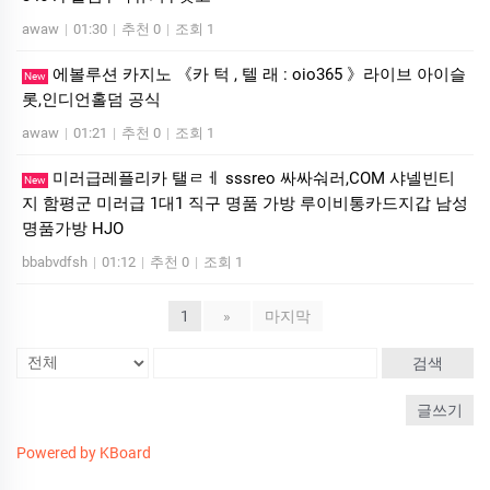
awaw
|
01:30
|
추천 0
|
조회 1
에볼루션 카­지노 《카 턱 , 텔 래 : oio365 》라이브 아이슬
New
롯,인디언홀덤 공식
awaw
|
01:21
|
추천 0
|
조회 1
미러급레플리카 탤ㄹㅔ sssreo 싸싸숴러,COM 샤넬빈티
New
지 함평군 미러급 1대1 직구 명품 가방 루이비통카드지갑 남성
명품가방 HJO
bbabvdfsh
|
01:12
|
추천 0
|
조회 1
1
»
마지막
검색
글쓰기
Powered by KBoard