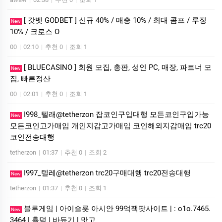
[ 갓벳 GODBET ] 신규 40% / 매충 10% / 최대 콤프 / 루징
New
10% / 크로스 O
00
|
02:10
|
추천 0
|
조회 1
[ BLUECASINO ] 회원 모집, 총판, 성인 PC, 매장, 파트너 모
New
집, 빠른정산
00
|
02:01
|
추천 0
|
조회 1
I998_텔래@tetherzon 잡코인구입대행 모든코인구입가능
New
모든코인고가매입 개인지갑고가매입 코인해외지갑매입 trc20
코인전송대행
tetherzon
|
01:37
|
추천 0
|
조회 2
I997_텔레@tetherzon trc20구매대행 trc20전송대행
New
tetherzon
|
01:37
|
추천 0
|
조회 1
블루게­임 | 아이슬룟 아시안 99억잭­팟사이트 | : o1o.7465.
New
3464 | 횰덤 | 바듀기 | 맛고