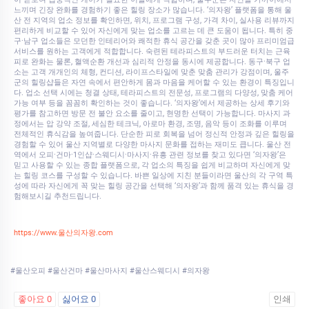
느끼며 긴장 완화를 경험하기 좋은 힐링 장소가 많습니다. ‘의자왕’ 플랫폼을 통해 울
산 전 지역의 업소 정보를 확인하면, 위치, 프로그램 구성, 가격 차이, 실사용 리뷰까지
편리하게 비교할 수 있어 자신에게 맞는 업소를 고르는 데 큰 도움이 됩니다. 특히 중
구·남구 업소들은 모던한 인테리어와 쾌적한 휴식 공간을 갖춘 곳이 많아 프리미엄급
서비스를 원하는 고객에게 적합합니다. 숙련된 테라피스트의 부드러운 터치는 근육
피로 완화는 물론, 혈액순환 개선과 심리적 안정을 동시에 제공합니다. 동구·북구 업
소는 고객 개개인의 체형, 컨디션, 라이프스타일에 맞춘 맞춤 관리가 강점이며, 울주
군의 힐링샵들은 자연 속에서 편안하게 몸과 마음을 케어할 수 있는 환경이 특징입니
다. 업소 선택 시에는 청결 상태, 테라피스트의 전문성, 프로그램의 다양성, 맞춤 케어
가능 여부 등을 꼼꼼히 확인하는 것이 좋습니다. ‘의자왕’에서 제공하는 상세 후기와
평가를 참고하면 방문 전 불안 요소를 줄이고, 현명한 선택이 가능합니다. 마사지 과
정에서는 압 강약 조절, 세심한 테크닉, 아로마 환경, 조명, 음악 등이 조화를 이루며
전체적인 휴식감을 높여줍니다. 단순한 피로 회복을 넘어 정신적 안정과 깊은 힐링을
경험할 수 있어 울산 지역별로 다양한 마사지 문화를 접하는 재미도 큽니다. 울산 전
역에서 오피·건마·1인샵·스웨디시·마사지·유흥 관련 정보를 찾고 있다면 ‘의자왕’은
믿고 사용할 수 있는 종합 플랫폼으로, 각 업소의 특징을 쉽게 비교하며 자신에게 맞
는 힐링 코스를 구성할 수 있습니다. 바쁜 일상에 지친 분들이라면 울산의 각 구역 특
성에 따라 자신에게 꼭 맞는 힐링 공간을 선택해 ‘의자왕’과 함께 품격 있는 휴식을 경
험해보시길 추천드립니다.
https://www.울산의자왕.com
#울산오피 #울산건마 #울산마사지 #울산스웨디시 #의자왕
좋아요
0
싫어요
0
인쇄