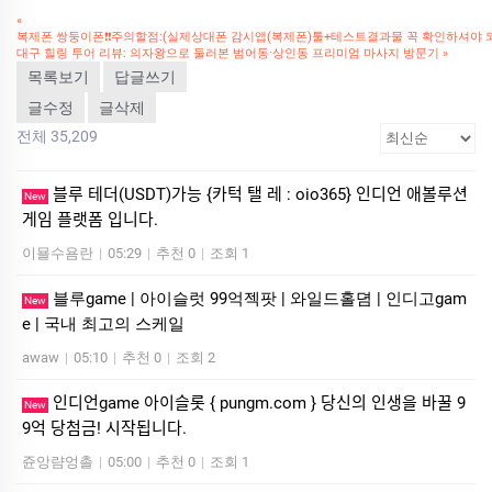
«
복제폰 쌍둥이폰❗❗주의할점:(실제상대폰 감시앱(복제폰)툴+테스트결과물 꼭 확인하셔야 되고
대구 힐링 투어 리뷰: 의자왕으로 둘러본 범어동·상인동 프리미엄 마사지 방문기
»
목록보기
답글쓰기
글수정
글삭제
전체 35,209
블루 테더(USDT)가능 {카턱 탤 레 : oio365} 인디언 애볼루션
New
게임 플랫폼 입니다.
이묠수욤란
|
05:29
|
추천 0
|
조회 1
블루game | 아이슬럿 99억젝팟 | 와일드홀뎜 | 인디­고gam
New
e | 국내 최고의 스케일
awaw
|
05:10
|
추천 0
|
조회 2
인디언game 아이슬롯 { pungm.com } 당신의 인생을 바꿀 9
New
9억 당첨금! 시작됩니다.
쥰앙럄엉촐
|
05:00
|
추천 0
|
조회 1