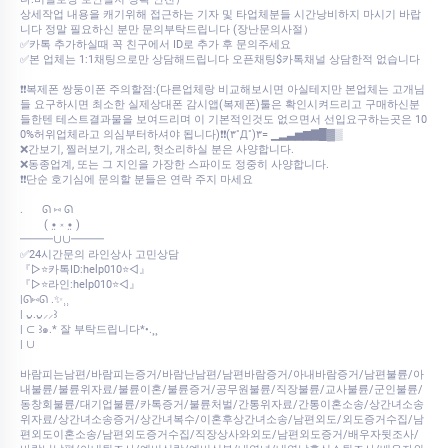
상세작업 내용을 캐기위해 접근하는 기자 및 타업체분들 시간낭비하지 마시기 바랍
니다 정말 필요하신 분만 문의부탁드립니다 (장난문의사절）
✅카톡 추가하실때 꼭 친구에서 ID로 추가 후 문의주세요
✅본 업체는 1:1채팅으로만 상담해드립니다 오픈채팅$카톡채널 상담한적 없습니다
❗❗복제폰 쌍둥이폰 주의할점:(다른업체랑 비교해보시면 아실테지만 본업체는 고개님
들 요구하시면 최소한 실제상대폰 감시앱(복제폰)툴은 확인시켜드리고 구매하신분
들한텐 테스트결과물을 보여드리며 이 기본적인것도 없으면서 선입요구하는곳은 10
0%허위업체라고 의심부터하셔야 됩니다)❗❗(۳˚Д˚)۳= ▁▂▃▅▆▇█▓▒
❌간보기, 찔러보기, 개소리, 헛소리하실 분은 사양합니다.
❌동종업계, 또는 그 지인을 가장한 스파이도 정중히 사양합니다.
❗❗단순 호기심에 문의할 분들은 연락 주지 마세요
.⠀⠀ ᘏ ⑅ ᘏ
⠀⠀⠀( •̤ ༝ •̤ )
━━━∪∪━━━
✅24시간문의 라인상사 고민상담
『▷⭐카톡ID:help010⭐◁』
『▷⭐라인:help010⭐◁』
|ᘏ⑅ᘏ .✨⸒⸒
| ᴗ͈.ᴗ͈⸝⸝꒱
| ⊂ ꒱๑.* 잘 부탁드립니다*•.¸¸
| ∪
바람피는남편/바람피는증거/바람난남편/남편바람증거/아내바람증거/남편불륜/아
내불륜/불륜위자료/불륜이혼/불륜증거/공무원불륜/직장불륜/교사불륜/군인불륜/
동창회불륜/대기업불륜/카톡증거/불륜처벌/간통위자료/간통이혼소송/상간녀소송
위자료/상간녀소송증거/상간녀복수/이혼후상간녀소송/남편외도/외도증거수집/남
편외도이혼소송/남편외도증거수집/직장상사와외도/남편외도증거/배우자뒷조사/