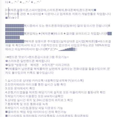
다★.｡.:*･ﾟ★.｡.:*･ﾟ★.｡.:*･ﾟ
▷복제폰,쌍둥이폰,스파이앱판매,스마트폰복제,휴대폰복제,핸드폰복제■
▷카카오톡 관련 ★스파이앱★ 다운아니고 업계최초 저희가 개발한툴로 작업합니다
■ก็็็็็็็็็็็็็ʕ•͡ᴥ•ʔ ก้้้้้้้้้้้
█████████❗❗(시중에서 도는 핸드폰원격영상(팀뷰어) 절대 믿으시면 안됩니다)❗❗
█████████
█████████❗❗(본업체는★(복제폰☎)테스트★결과물 보여드리고 작업합니다)❗❗██
███████
█████████❗❗복제폰 쌍둥이폰 주의할점:(실제상대폰 감시앱(복제폰)툴+테스트결
과물 꼭 확인하셔야 되고 이 기본적인것도 없으면서 선입요구하는곳은 100%허위업
체라고 의심부터하셔야 됩니다)❗❗(۳˚Д˚)۳= ▁▂▃▅▆▇█▓▒
⭐♣핸드폰 엿보기◑핸드폰감시프로그램 주요기능⭐
☎스마트폰 일반핸드폰 복제합니다
☎일명 *쌍둥이폰ㆍ복제폰ㆍ브릿지폰* 이라고하죠
♥(예를들어 남편폰을 복제를하면 남편에게 걸려오는 전화내용을 들을수있으며 ;문
자도 볼수있으며 카톡도 볼수있습니다
1.실시간으로 상대방 카카오톡 내용확인및내역복구(보이스톡)
2.전면카메라와 마이크를 통한 실시간 상황 확인
3.모든 문자메세지 확인
4.은행,카드앱들을 제외한 해당기기에 설치된 모든 어플리케이션 활동내역 확인
5.해당기기에서 이용중인 모든 sns게시글확인
6.상대방 실시간 위치 및 24시간동안의 위치로그 확인
7.통화목록 및 모든 통화내용 녹취
8.해당기기 사진첩,동영상 파일 다운로드 가능
■클라우드 백업 작업 데이터수신 전체 확인가능
■인스타해킹 트위터해킹 카카오톡해킹 스마트폰해킹 휴대폰해킹