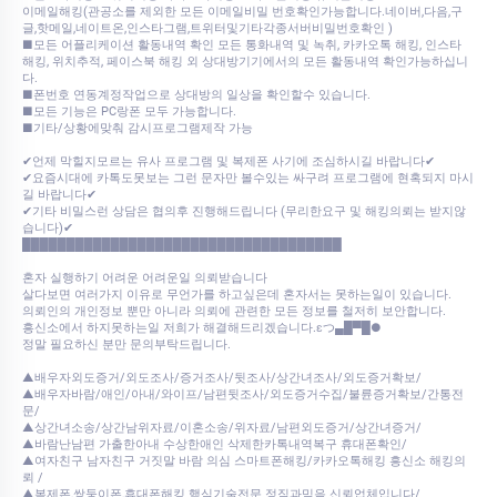
이메일해킹(관공소를 제외한 모든 이메일비밀 번호확인가능합니다.네이버,다음,구
글,핫메일,네이트온,인스타그램,트위터및기타각종서버비밀번호확인 )
■모든 어플리케이션 활동내역 확인 모든 통화내역 및 녹취, 카카오톡 해킹, 인스타
해킹, 위치추적, 페이스북 해킹 외 상대방기기에서의 모든 활동내역 확인가능하십니
다.
■폰번호 연동계정작업으로 상대방의 일상을 확인할수 있습니다.
■모든 기능은 PC랑폰 모두 가능합니다.
■기타/상황에맞춰 감시프로그램제작 가능
✔언제 막힐지모르는 유사 프로그램 및 복제폰 사기에 조심하시길 바랍니다✔
✔요즘시대에 카톡도못보는 그런 문자만 볼수있는 싸구려 프로그램에 현혹되지 마시
길 바랍니다✔
✔기타 비밀스런 상담은 협의후 진행해드립니다 (무리한요구 및 해킹의뢰는 받지않
습니다)✔
████████████████████████████████████
혼자 실행하기 어려운 어려운일 의뢰받습니다
살다보면 여러가지 이유로 무언가를 하고싶은데 혼자서는 못하는일이 있습니다.
의뢰인의 개인정보 뿐만 아니라 의뢰에 관련한 모든 정보를 철저히 보안합니다.
흥신소에서 하지못하는일 저희가 해결해드리겠습니다.εつ▄█▀█●
정말 필요하신 분만 문의부탁드립니다.
▲배우자외도증거/외도조사/증거조사/뒷조사/상간녀조사/외도증거확보/
▲배우자바람/애인/아내/와이프/남편뒷조사/외도증거수집/불륜증거확보/간통전
문/
▲상간녀소송/상간남위자료/이혼소송/위자료/남편외도증거/상간녀증거/
▲바람난남편 가출한아내 수상한애인 삭제한카톡내역복구 휴대폰확인/
▲여자친구 남자친구 거짓말 바람 의심 스마트폰해킹/카카오톡해킹 흥신소 해킹의
뢰 /
▲복제폰,쌍둥이폰,휴대폰해킹 핵심기술전문 정직과믿음 신뢰업체입니다/