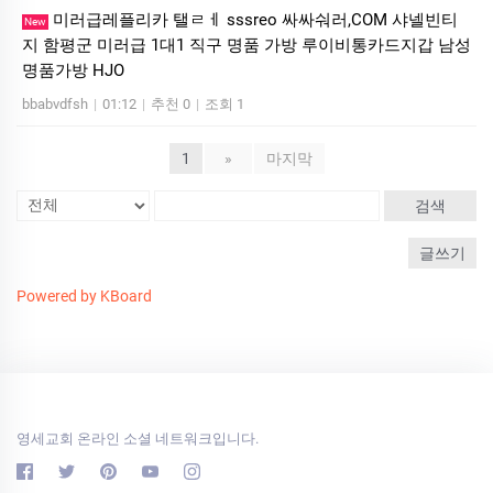
미러급레플리카 탤ㄹㅔ sssreo 싸싸숴러,COM 샤넬빈티
New
지 함평군 미러급 1대1 직구 명품 가방 루이비통카드지갑 남성
명품가방 HJO
bbabvdfsh
|
01:12
|
추천 0
|
조회 1
1
»
마지막
검색
글쓰기
Powered by KBoard
영세교회 온라인 소셜 네트워크입니다.