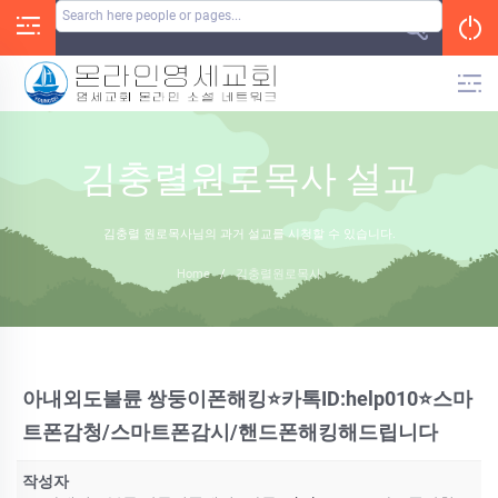
Skip
to
content
김충렬원로목사 설교
김충렬 원로목사님의 과거 설교를 시청할 수 있습니다.
Home
/
김충렬원로목사
아내외도불륜 쌍둥이폰해킹⭐카톡ID:help010⭐스마
트폰감청/스마트폰감시/핸드폰해킹해드립니다
작성자