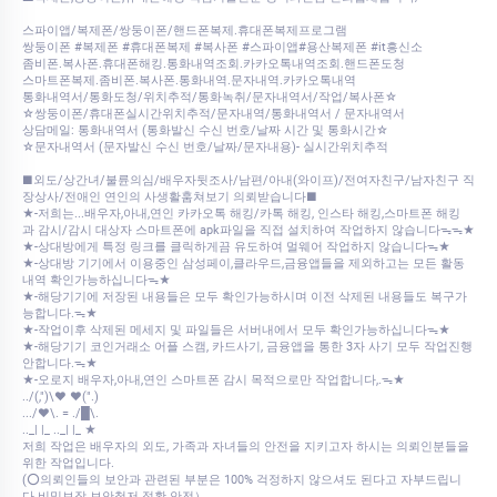
스파이앱/복제폰/쌍둥이폰/핸드폰복제.휴대폰복제프로그램
쌍둥이폰 #복제폰 #휴대폰복제 #복사폰 #스파이앱#용산복제폰 #it흥신소
좀비폰.복사폰.휴대폰해킹.통화내역조회.카카오톡내역조회.핸드폰도청
스마트폰복제.좀비폰.복사폰.통화내역.문자내역.카카오톡내역
통화내역서/통화도청/위치추적/통화녹취/문자내역서/작업/복사폰☆
☆쌍둥이폰/휴대폰실시간위치추적/문자내역/통화내역서 / 문자내역서
상담메일: 통화내역서 (통화발신 수신 번호/날짜 시간 및 통화시간☆
☆문자내역서 (문자발신 수신 번호/날짜/문자내용)- 실시간위치추적
■외도/상간녀/불륜의심/배우자뒷조사/남편/아내(와이프)/전여자친구/남자친구 직
장상사/전애인 연인의 사생활훔쳐보기 의뢰받습니다■
★-저희는...배우자,아내,연인 카카오톡 해킹/카톡 해킹, 인스타 해킹,스마트폰 해킹
과 감시/감시 대상자 스마트폰에 apk파일을 직접 설치하여 작업하지 않습니다ᯓᯓ★
★-상대방에게 특정 링크를 클릭하게끔 유도하여 멀웨어 작업하지 않습니다ᯓ★
★-상대방 기기에서 이용중인 삼성페이,클라우드,금융앱들을 제외하고는 모든 활동
내역 확인가능하십니다ᯓ★
★-해당기기에 저장된 내용들은 모두 확인가능하시며 이전 삭제된 내용들도 복구가
능합니다.ᯓ★
★-작업이후 삭제된 메세지 및 파일들은 서버내에서 모두 확인가능하십니다ᯓ★
★-해당기기 코인거래소 어플 스캠, 카드사기, 금융앱을 통한 3자 사기 모두 작업진행
안합니다.ᯓ★
★-오로지 배우자,아내,연인 스마트폰 감시 목적으로만 작업합니다,.ᯓ★
../(,")\♥ ♥(".)
.../♥\. = ./█\.
.._| |_ .._| |_ ★
저희 작업은 배우자의 외도, 가족과 자녀들의 안전을 지키고자 하시는 의뢰인분들을
위한 작업입니다.
(⭕의뢰인들의 보안과 관련된 부분은 100% 걱정하지 않으셔도 된다고 자부드립니
다.비밀보장 보안철저 정확 안전）