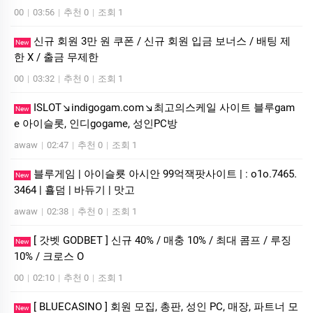
00
|
03:56
|
추천 0
|
조회 1
신규 회원 3만 원 쿠폰 / 신규 회원 입금 보너스 / 배팅 제
New
한 X / 출금 무제한
00
|
03:32
|
추천 0
|
조회 1
ISLOT↘indigogam.com↘최고의스케일 사이트 블루gam
New
e 아이슬­롯, 인디gogame, 성인PC방
awaw
|
02:47
|
추천 0
|
조회 1
블루게­임 | 아이슬룟 아시안 99억잭­팟사이트 | : o1o.7465.
New
3464 | 횰덤 | 바듀기 | 맛고
awaw
|
02:38
|
추천 0
|
조회 1
[ 갓벳 GODBET ] 신규 40% / 매충 10% / 최대 콤프 / 루징
New
10% / 크로스 O
00
|
02:10
|
추천 0
|
조회 1
[ BLUECASINO ] 회원 모집, 총판, 성인 PC, 매장, 파트너 모
New