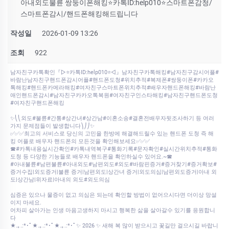
아내외도불륜 쌍둥이폰해킹⭐카톡ID:help010⭐스마트폰감청/
스마트폰감시/핸드폰해킹해드립니다
작성일
2026-01-09 13:26
조회
922
남자친구카톡확인『▷⭐카톡ID:help010⭐◁』남자친구카톡해킹#남자친구감시어플#
바람난남자친구핸드폰감시어플#핸드폰도청#위치추적#복제폰#쌍둥이폰#카카오
톡해킹#핸드폰카메라해킹#여자친구스마트폰위치추적#배우자핸드폰해킹#바람난
애인핸드폰감시#남자친구카카오톡복원#여자친구인스타해킹#남자친구핸드폰도청
#여자친구핸드폰해킹
✨⎝⎝외도#불륜#간통#상간녀#상간남#이혼소송#결혼전배우자뒷조사하기 등 여러
가지 문제점들이 발생합니다⎞⎠⎠✨
✅✅✅최고의 서비스로 당신의 고민을 한방에 해결해드릴수 있는 핸드폰 도청 즉 해
킹 어플로 배우자 핸드폰의 모든것을 확인해보세요✅✅✅
☎#카톡내용실시간확인#카톡내역복구#통화기록#문자확인#실시간위치추적#통화
도청 등 다양한 기능들로 배우자 핸드폰을 확인하실수 있어요.~☎
#아내불륜#남편불륜#아내외도#남편외도#외도#바람핀증거#증거찾기#증거확보#
증거수집|외도증거|불륜 증거|남편외도|상간녀 증거|외도의심|남편외도증거|아내 외
도|상간남|위자료|아내의 외도#외도의심
심증은 있으나 물증이 없고 의심은 되는데 확인할 방법이 없어으시다면 더이상 망설
이지 마세요.
어차피 살아가는 인생 마음고생하지 마시고 행복한 삶을 살아갈수 있기를 응원합니
다
★.｡.:*･ﾟ★.｡.:*･ﾟ★.｡.:*･ﾟ✨ 2026 ✨ 새해 복 많이 받으시고 꽃길만 걸으시길 바랍니