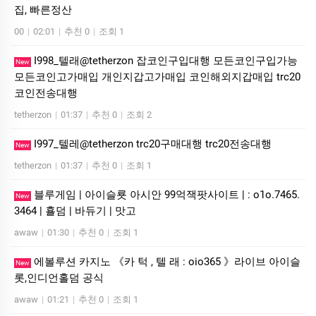
집, 빠른정산
00
|
02:01
|
추천 0
|
조회 1
I998_텔래@tetherzon 잡코인구입대행 모든코인구입가능
New
모든코인고가매입 개인지갑고가매입 코인해외지갑매입 trc20
코인전송대행
tetherzon
|
01:37
|
추천 0
|
조회 2
I997_텔레@tetherzon trc20구매대행 trc20전송대행
New
tetherzon
|
01:37
|
추천 0
|
조회 1
블루게­임 | 아이슬룟 아시안 99억잭­팟사이트 | : o1o.7465.
New
3464 | 횰덤 | 바듀기 | 맛고
awaw
|
01:30
|
추천 0
|
조회 1
에볼루션 카­지노 《카 턱 , 텔 래 : oio365 》라이브 아이슬
New
롯,인디언홀덤 공식
awaw
|
01:21
|
추천 0
|
조회 1