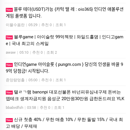
블루 테더(USDT)가능 {카턱 탤 레 : oio365} 인디언 애볼루션
New
게임 플랫폼 입니다.
이묠수욤란
|
05:29
|
추천 0
|
조회 1
블루game | 아이슬럿 99억젝팟 | 와일드홀뎜 | 인디­고gam
New
e | 국내 최고의 스케일
awaw
|
05:10
|
추천 0
|
조회 2
인디언game 아이슬롯 { pungm.com } 당신의 인생을 바꿀 9
New
9억 당첨금! 시작됩니다.
쥰앙럄엉촐
|
05:00
|
추천 0
|
조회 1
탤ㄹㄱ램 banonpi 대포선불폰 바넌피유심내구제 돈버는
New
앱테크 생계자금지원 음성군 20만원30만원 급한돈드려요 YLK
bbabvdfsh
|
03:58
|
추천 0
|
조회 1
신규 첫충 40% / 무한 매충 10% / 무한 돌발 15% / 국내 최
New
고 배당 / 무제재