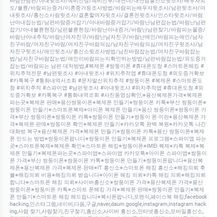
바람난남편/아내뒷조사/예비신랑/예비신부/내연녀/내연남흥신소뒷조사/배우자외
도/불륜/바람피는증거/이혼증거등조사방법/바람피는배우자뒷조사/남편뒷조사/아
내뒷조사/흥신소사람뒷조사/결혼할여자뒷조사/결혼전뒷조사/인스타뒷조사/바람
난아내잡는법/남편바람증거잡기/아내바람증거잡기/바람난남편잡는법/바람난남편
잡기/아내불륜현장/남편불륜현장/바람난아내증거/바람난남편찾기/바람피는물증/
바람난아내추적/바람난여자친구/바람난남자친구/바람난애인/바람피는애인/남자
친구바람/여자친구바람/여자친구바람의심/남자친구바람의심/여자친구뒷조사/남
자친구뒷조사/애인뒷조사/흥신소뒷조사방법/남친바람잡는법/여자친구바람잡는
법/남자친구바람잡는법/애인이바람피는지확인하는방법/남편바람잡는법/외도증거
잡는법/바람피는 남편 대처방법,#복제폰 #쌍둥이폰 #휴대폰도청 #스마트폰해킹 #
위치추적전문 #남편뒷조사 #아내뒷조사 #위치추적앱 #휴대폰도청 #외도증거확보
#카톡복구 #통화내역서조회 #문자발신위치추적 #쌍둥이폰 #복제폰 #스마트폰도
청 #위치추적 #스파이앱 #남편뒷조사 #아내뒷조사 #위치추적앱 #휴대폰도청 #외
도증거확보 #카톡복구 #통화내역조회 #사진동영상확인,※용산복제폰가격※복제폰
파는곳※복제폰 판매※용산쌍둥이폰※복제폰 만들기※쌍둥이폰 카톡※부산 쌍둥이폰※
쌍둥이폰 만들기※스마트폰복제※아이폰 복제폰 만들기※용산 쌍둥이폰※쌍둥이폰 가
격※부산 쌍둥이폰※쌍둥이폰 카톡※쌍둥이폰 만들기※쌍둥이 폰 이란※용산복제폰 가
격※복제폰 판매※쌍둥이폰 확인※복제폰 만들기※카카오톡 완벽 복원※카카오톡 나간
대화방 복구※용산복제폰 가격※복제폰 만들기※쌍둥이폰 카톡※용산 쌍둥이폰※복제
폰 만드는 방법※쌍둥이폰팝니다※쌍둥이폰 만들기※복제폰 프로그램※스파이앱 파는
곳※스마트폰복제※복제폰 확인※스마트폰 해킹※쌍둥이폰※IMEI 복제※카톡 복제※복
제폰 만들기※복제폰파는곳※스파이앱※스파이앱 카카오톡※아이폰 스파이앱※쌍둥이
폰 가격※부산 쌍둥이폰※쌍둥이폰 카톡※쌍둥이폰 만들기※쌍둥이폰팝니다※용산복
제폰※용산복제폰 가격※복제폰 판매※IT 흥신소※스마트폰 해킹 흥신소※해킹의뢰 후
불※해킹의뢰 비용※해킹의뢰 받습니다※아이폰 해킹 의뢰※카톡 해킹 의뢰※해킹의뢰
합니다※스마트폰 해킹 의뢰※사이버흥신소※쌍둥이폰 가격※용산복제폰 가격※용산
쌍둥이폰※쌍둥이폰 카톡※스마트 폰해킹 가격※복제폰 판매※쌍둥이폰 만들기※복제
폰 만들기※스마트폰 해킹 해드립니다※복사폰팝니다,포렌식,페이스북 해킹,facebook
hacking,인스타그램,네이버,다음,구글,naver,daum.google,instagram,instagram hack
ing,사람 찾기,사람찾기,친구찾기,흥신소,사이버 흥신소,인터넷흥신소,모바일흥신소,