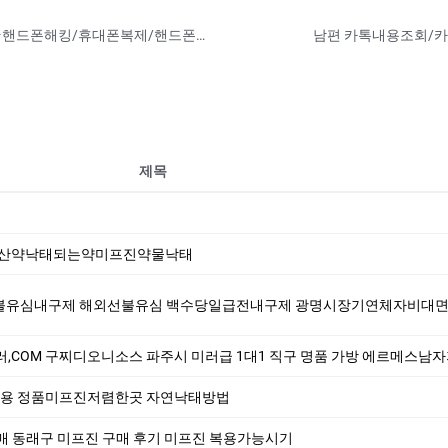
아내핸드폰문자내역복구⭐카톡ID:help010⭐핸드폰해킹/휴대폰복제/핸드폰복사프로그램/쌍둥이폰사용방법
제목
. 유산약낙태되는약미프진약물낙태
불유심내구제 해외선불유심 백수당일급전내구제 광명시장기연체자비대면소액급전대출 생활비
,COM 구찌디오니소스 파주시 미러급 1대1 직구 명품 가방 에르메스남자지갑 명품가방
 정품미프진저렴한곳 자연낙­태방법
 동래구 미프진 구매 후기 미­프진 복용가능시기