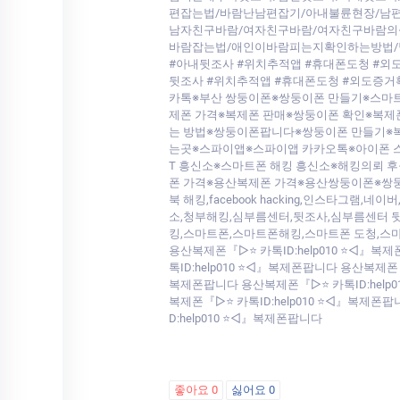
편잡는법/바람난남편잡기/아내불륜현장/남
남자친구바람/여자친구바람/여자친구바람의
바람잡는법/애인이바람피는지확인하는방법/남
#아내뒷조사 #위치추적앱 #휴대폰도청 #외
뒷조사 #위치추적앱 #휴대폰도청 #외도증
카톡※부산 쌍둥이폰※쌍둥이폰 만들기※스마트
제폰 가격※복제폰 판매※쌍둥이폰 확인※복제
는 방법※쌍둥이폰팝니다※쌍둥이폰 만들기※복
는곳※스파이앱※스파이앱 카카오톡※아이폰 
T 흥신소※스마트폰 해킹 흥신소※해킹의뢰 
폰 가격※용산복제폰 가격※용산쌍둥이폰※쌍둥
북 해킹,facebook hacking,인스타그램,네이버
소,청부해킹,심부름센터,뒷조사,심부름센터 뒷
킹,스마트폰,스마트폰해킹,스마트폰 도청,스마
용산복제폰『▷⭐ 카톡ID:help010 ⭐◁』복
톡ID:help010 ⭐◁』복제폰팝니다 용산복제폰
복제폰팝니다 용산복제폰『▷⭐ 카톡ID:help0
복제폰『▷⭐ 카톡ID:help010 ⭐◁』복제폰
D:help010 ⭐◁』복제폰팝니다
좋아요
0
싫어요
0