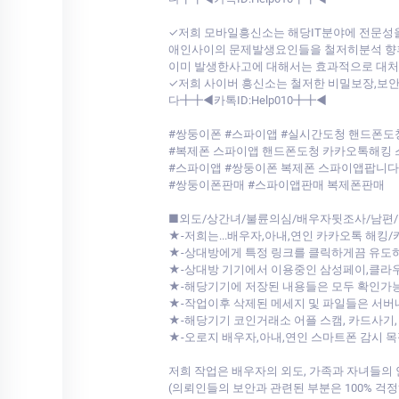
✓저희 모바일흥신소는 해당IT분야에 전문성
애인사이의 문제발생요인들을 철저히분석 향
이미 발생한사고에 대해서는 효과적으로 대처
✓저희 사이버 흥신소는 철저한 비밀보장,보
다╋╋◀카톡ID:Help010╋╋◀
#쌍둥이폰 #스파이앱 #실시간도청 핸드폰도
#복제폰 스파이앱 핸드폰도청 카카오톡해킹
#스파이앱 #쌍둥이폰 복제폰 스파이앱팝니
#쌍둥이폰판매 #스파이앱판매 복제폰판매
■외도/상간녀/불륜의심/배우자뒷조사/남편/
★-저희는...배우자,아내,연인 카카오톡 해킹
★-상대방에게 특정 링크를 클릭하게끔 유도
★-상대방 기기에서 이용중인 삼성페이,클
★-해당기기에 저장된 내용들은 모두 확인가
★-작업이후 삭제된 메세지 및 파일들은 서
★-해당기기 코인거래소 어플 스캠, 카드사기,
★-오로지 배우자,아내,연인 스마트폰 감시 
저희 작업은 배우자의 외도, 가족과 자녀들의
(의뢰인들의 보안과 관련된 부분은 100% 