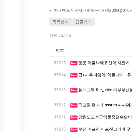
«
목록보기
답글쓰기
전체 35,136
번호
35215
쌍용 약물낙태유산약 자판기
New
35214
급) 사후피임약, 약물낙태.
New
35213
텔레그램 the_usim 라부부선
New
35212
최고퀄 탤ㄹㅔ sssreo 싸싸숴러
New
35211
강원도고성군약물중절수술비용
New
35210
부산 미프진 미프진코리아 구매
New