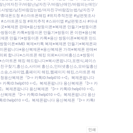
람난여자친구/바람난남자친구/바람난애인/바람피는애인/
조사방법/남친바람잡는법/여자친구바람잡는법/남자친구
#휴대폰도청 #스마트폰해킹 #위치추적전문 #남편뒷조사
 #스마트폰도청 #위치추적 #스파이앱 #남편뒷조사 #아내
는곳※복제폰 판매※용산쌍둥이폰※복제폰 만들기※쌍둥이폰
쌍둥이폰 카톡※쌍둥이폰 만들기※쌍둥이 폰 이란※용산복
복제폰 만들기※쌍둥이폰 카톡※용산 쌍둥이폰※복제폰 만드
둥이폰※IMEI 복제※카톡 복제※복제폰 만들기※복제폰파
이폰팝니다※용산복제폰※용산복제폰 가격※복제폰 판매※I
킹의뢰 합니다※스마트폰 해킹 의뢰※사이버흥신소※쌍둥이
※스마트폰 해킹 해드립니다※복사폰팝니다,포렌식,페이스
사람 찾기,사람찾기,친구찾기,흥신소,사이버 흥신소,인터넷흥신소,모바일흥신
소송,스파이앱,홈페이지 해킹,웹페이지 해킹,스마트폰 해
용산복제폰『▷⭐ 카톡ID:help010 ⭐◁』복제폰팝니다
 카톡ID:help010 ⭐◁』복제폰팝니다 용산복제폰『▷⭐ 카
⭐◁』복제폰팝니다 용산복제폰『▷⭐ 카톡ID:help010 ⭐◁』
산복제폰『▷⭐ 카톡ID:help010 ⭐◁』복제폰팝니다 용산
톡ID:help010 ⭐◁』복제폰팝니다 용산복제폰『▷⭐ 카톡I
인쇄