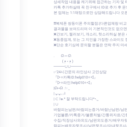
상세작업 내용을 캐기위해 접근하는 기자 및
카톡 추가하실때 꼭 친구에서 ID로 추가 후 
본 업체는 1:1채팅으로만 상담해드립니다 
❗❗복제폰 쌍둥이폰 주의할점:(다른업체랑 
결과물을 보여드리며 이 기본적인것도 없으면서 
❌간보기, 찔러보기, 개소리, 헛소리하실 분은
❌동종업계, 또는 그 지인을 가장한 스파이도 
❌단순 호기심에 문의할 분들은 연락 주지 마
.⠀⠀ ᘏ ⑅ ᘏ
⠀⠀⠀( •̤ ༝ •̤ )
━━━∪∪━━━
✅24시간문의 라인상사 고민상담
『▷⭐카톡ID:help010⭐◁』
『▷⭐라인:help010⭐◁』
|ᘏ⑅ᘏ .✨⸒⸒
| ᴗ͈.ᴗ͈⸝⸝꒱
| ⊂ ꒱๑.* 잘 부탁드립니다*•.¸¸
| ∪
바람피는남편/바람피는증거/바람난남편/남편
기업불륜/카톡증거/불륜처벌/간통위자료/
수집/직장상사와외도/남편외도증거/배우자뒷
람피는배우자뒷조사/남편뒷조사/아내뒷조사