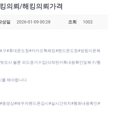
/해킹의뢰/해킹의뢰가격
작성일
2026-01-09 00:28
조회
1002
이터복구#휴대폰도청#카카오톡해킹#핸드폰도청#쌍둥이폰복
자뒷조사 불륜 외도증거수집(삭제된카톡내용확인및복구/통
시를 해야합니다
#동영상#배우자핸드폰감시#실시간위치#통화내용확인#