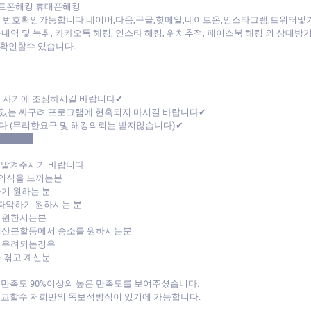
트폰해킹 휴대폰해킹
 번호확인가능합니다.네이버,다음,구글,핫메일,네이트온,인스타그램,트위터및
내역 및 녹취, 카카오톡 해킹, 인스타 해킹, 위치추적, 페이스북 해킹 외 상대
확인할수 있습니다.
폰 사기에 조심하시길 바랍니다✔
있는 싸구려 프로그램에 현혹되지 마시길 바랍니다✔
다 (무리한요구 및 해킹의뢰는 받지않습니다)✔
██████
 맡겨주시기 바랍니다
기의식을 느끼는분
기 원하는 분
 파악하기 원하시는 분
 원한시는분
재산분할등에서 승소를 원하시는분
가 우려되는경우
 겪고 계신분
만족도 90%이상의 높은 만족도를 보여주셨습니다.
교할수 저희만의 독보적방식이 있기에 가능합니다.