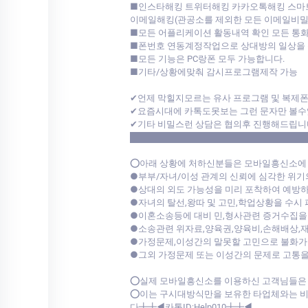
■인스타해킹 트위터해킹 카카오톡해킹 스마
이메일해킹(관공소를 제외한 모든 이메일비밀
■모든 어플리케이션 활동내역 확인 모든 통화
■폰번호 연동계정작업으로 상대방의 일상을 
■모든 기능은 PC랑폰 모두 가능합니다.
■기타/상황에맞춰 감시프로그램제작 가능
✔언제 막힐지모르는 유사 프로그램 및 복제
✔요즘시대에 카톡도못보는 그런 문자만 볼수
✔기타 비밀스런 상담은 협의후 진행해드립니
████████████████████████████
⭕아래 상황에 처하신분들은 모바일흥신소에
●부부/자녀/이성 관계의 신뢰에 심각한 위
●상대의 외도 가능성을 미리 포착하여 예방하
●자녀의 탈선,왕따 및 고민,학업상황을 수시
●이혼소송등에 대비 민,형사관련 증거수집을
●소송관련 위자료,양육권,양육비,손해배상,
●가정문제,이성간의 말못할 고민으로 불화
●그외 가정문제 또는 이성간의 문제로 고통을
⭕실제 모바일흥신소를 이용하신 고객님들은 
⭕이는 구시대방식만을 보유한 타업체와는 비
다╋╋◀카톡ID:Help010╋╋◀