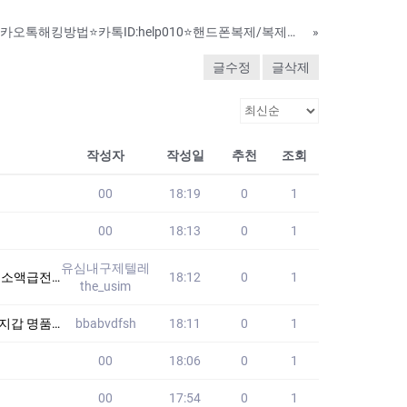
남편 카톡내용조회/카카오톡해킹방법⭐카톡ID:help010⭐핸드폰복제/복제폰/쌍둥이폰/스파이앱 팝니다
»
글수정
글삭제
작성자
작성일
추천
조회
00
18:19
0
1
00
18:13
0
1
유심내구제텔레
대출50만원
18:12
0
1
the_usim
가격 WYK
bbabvdfsh
18:11
0
1
00
18:06
0
1
00
17:54
0
1