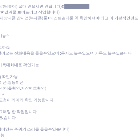
상(팀뷰어) 절대 믿으시면 안됩니다)❗❗█████████
스트★결과물 보여드리고 작업합니다)
:(실제상대폰 감시앱(복제폰)툴+테스트결과물 꼭 확인하셔야 되고 이 기본적인
기능⭐
고하죠
걸려오는 전화내용을 들을수있으며 ;문자도 볼수있으며 카톡도 볼수있습니다
 카톡대화내용 확인가능
용확인가능
이폰,쌍둥이폰
,각어플확인,저장번호확인)
역서
도청이 카메라 확인 가능합니다
그래밍 한 작업입니다
수있습니다
방이있는 주위의 소리를 들을수있습니다)
가능