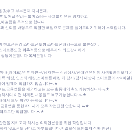
을 갖추고 부부문제,자녀문제,
후 일어날수있는 불미스러운 사고를 미연해 방지하고
,해결함을 목적으로 합니다.
안과 신뢰를 바탕으로 적절한 해법으로 문제를 풀어드리기위하여 노력합니다.
청 핸드폰해킹 스마트폰도청 스마트폰해킹등으로 불륜잡기.
 스마트폰도청 위추적등으로 배우자의 외도감시하기.
다 쌍둥이폰팝니다 복제폰팝니다
아내(와이프)/전여자친구/남자친구 직장상사/전애인 연인의 사생활훔쳐보기
/카톡 해킹, 인스타 해킹,스마트폰 해킹 과 감시/감시 대상자 스마트폰에 apk
하여 멀웨어 작업하지 않습니다ᯓ★
라우드,금융앱들을 제외하고는 모든 활동내역 확인가능하십니다ᯓ★
능하시며 이전 삭제된 내용들도 복구가능합니다.ᯓ★
버내에서 모두 확인가능하십니다ᯓ★
 금융앱을 통한 3자 사기 모두 작업진행 안합니다.ᯓ★
목적으로만 작업합니다,.ᯓ★
 안전을 지키고자 하시는 의뢰인분들을 위한 작업입니다.
걱정하지 않으셔도 된다고 자부드립니다.비밀보장 보안철저 정확 안전）