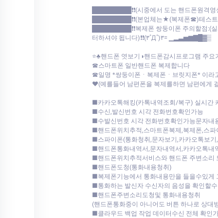
█████████❗❗(시중에서 도는 핸드폰원격영
█████████❗❗(본업체는★(복제폰☎)테
█████████❗❗복제폰 쌍둥이폰 주의할점
터하셔야 됩니다)❗❗(۳˚Д˚)۳= ▁▂▃▅▆▇█▓▒
⭐♣핸드폰 엿보기◑핸드폰감시프로그램 주요
☎스마트폰 일반핸드폰 복제합니다
☎일명 *쌍둥이폰ㆍ복제폰ㆍ브릿지폰* 이라
♥(예를들어 남편폰을 복제를하면 남편에게 
■카카오톡해킹(카톡내역조회/복구) 실시간
■수신,발신번호 시각 전화번호확인가능
■수발신번호 시각 전화번호확인가능문자내
■핸드폰위치추적,스마트폰복제,복제폰,스파
■스파이폰(통화청취,문자보기,카카오톡보기
■핸드폰통화내역서,문자내역서,카카오톡내
■핸드폰위치추적서비스와 핸드폰 주변소리 
■핸드폰도청(통화내용청취)
■복제폰기능에서 통화내용만을 들을수있게 
■통화하는 발신자 수신자의 음성을 확인할
■핸드폰주변소리도청및 통화내용청취
(핸드폰통화중이 아니어도 버튼 하나로 상대
■클라우드 백업 작업 데이터수신 전체 확인