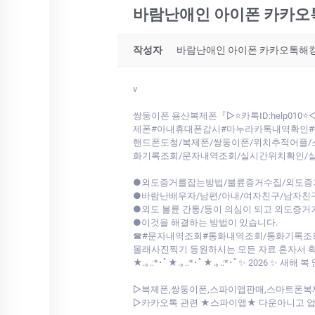
바람난애인 아이폰 카카오톡
작성자
바람난애인 아이폰 카카오톡해킹
v
쌍둥이폰 용산복제폰『▷⭐카톡ID:help
제폰#아내휴대폰감시#마누라카톡내역확인
핸드폰도청/복제폰/쌍둥이폰/위치추적어플/
화기록조회/문자내역조회/실시간위치확인/
●외도증거를잡는방법/불륜증거수집/외도증
●바람난배우자/남편/아내/여자친구/남자친
●외도 불륜 간통/등이 의심이 되고 외도증거
●이것을 해결하는 방법이 있습니다.
☎#문자내역조회#통화내역조회/통화기록조
몰래사진찍기 등원하시는 모든 자료 혼자서 
★.｡.:*･ﾟ★.｡.:*･ﾟ★.｡.:*･ﾟ✨ 2026 ✨ 
▷복제폰,쌍둥이폰,스파이앱판매,스마트폰복
▷카카오톡 관련 ★스파이앱★ 다운아니고 업계최초 저희가 개발한툴로