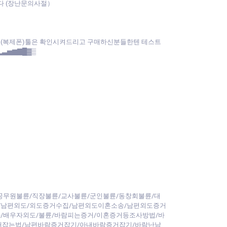
다 (장난문의사절）
앱(복제폰)툴은 확인시켜드리고 구매하신분들한텐 테스트
▂▃▅▆▇█▓▒
공무원불륜/직장불륜/교사불륜/군인불륜/동창회불륜/대
/남편외도/외도증거수집/남편외도이혼소송/남편외도증거
/배우자외도/불륜/바람피는증거/이혼증거등조사방법/바
내잡는법/남편바람증거잡기/아내바람증거잡기/바람난남