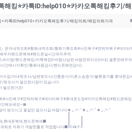
해킹⭐카톡ID:help010⭐카카오톡해킹후기
⭐카톡ID:help010⭐카카오톡해킹후기/해킹의뢰/해킹의뢰가격
010⭐◁』문자내역조회#통화내역조회/통화기록조회#사진복구#연락처복구#데
#배우자핸드폰복제#핸드폰실시간위치추적
스파이앱/핸드폰해킹/카톡해킹▷바람난남편 바람핀와이프(아내) 결혼전배우
실시간메시지확인/통화내용감시/핸드폰화면감시)
거수집/아내뒷조사/남편뒷조사/간통증거/이혼소송증거/불륜증거를 휴대폰감
구/뒷조사가 필요한시점이 있습니다
가 필요한거죠!
회#사진복구#연락처복구#데이터복구#휴대폰도청#카카오톡해킹#핸드폰해킹
확인해보세요~☎
새해 복 많이 받으시고 꽃길만 걸으시길 바랍니다★.｡.:*･ﾟ★.｡.:*･ﾟ★.｡.:*･ﾟ
제,휴대폰복제,핸드폰복제■
 작업합니다■ก็็็็็็็็็็็็็ʕ•͡ᴥ•ʔ ก้้้้้้้้้้้