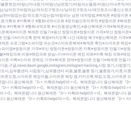
편불륜현장/바람난아내증거/바람난남편찾기/바람피는물증/바람난아내추적/바
심/남자친구바람의심/여자친구뒷조사/남자친구뒷조사/애인뒷조사/흥신소뒷
편바람잡는법/외도증거잡는법/바람피는 남편 대처방법,#복제폰 #쌍둥이폰 
도증거확보 #카톡복구 #통화내역서조회 #문자발신위치추적 #쌍둥이폰 #복제폰
거확보 #카톡복구 #통화내역조회 #사진동영상확인,※용산복제폰가격※복제폰파
폰복제※아이폰 복제폰 만들기※용산 쌍둥이폰※쌍둥이폰 가격※부산 쌍둥이폰※
폰 만들기※카카오톡 완벽 복원※카카오톡 나간 대화방 복구※용산복제폰 가격※
제폰 프로그램※스파이앱 파는곳※스마트폰복제※복제폰 확인※스마트폰 해킹※쌍
스파이앱※쌍둥이폰 가격※부산 쌍둥이폰※쌍둥이폰 카톡※쌍둥이폰 만들기※쌍둥
후불※해킹의뢰 비용※해킹의뢰 받습니다※아이폰 해킹 의뢰※카톡 해킹 의뢰※해
이폰 카톡※스마트 폰해킹 가격※복제폰 판매※쌍둥이폰 만들기※복제폰 만들기
,다음,구글,naver,daum.google,instagram,instagram hacking,
조사,심부름센터 사람찾기,심부름센터 비용,불륜,불륜 찾기,불륜증거,이혼,이혼
트폰도청,스마트폰 해킹어플,스마트폰 해킹 앱,카카오톡 해킹,도청,스마트폰 도청
제폰팝니다 용산복제폰『▷⭐ 카톡ID:help010 ⭐◁』복제폰팝니다 용산복제폰『▷⭐
『▷⭐ 카톡ID:help010 ⭐◁』복제폰팝니다 용산복제폰『▷⭐ 카톡ID:help010 
10 ⭐◁』복제폰팝니다 용산복제폰『▷⭐ 카톡ID:help010 ⭐◁』복제폰팝니다 용
팝니다 용산복제폰『▷⭐ 카톡ID:help010 ⭐◁』복제폰팝니다 용산복제폰『▷⭐ 카