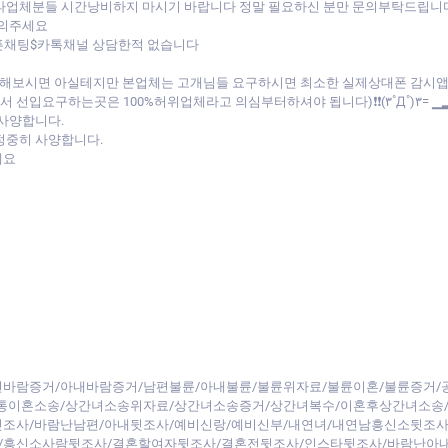
 타업체분들 시간낭비하지 마시기 바랍니다 정말 필요하신 분만 문의부탁드립니
문의주세요
오픈채팅$카톡채널 상담한적 없습니다
비교해보시면 아실테지만 본업체는 고개님들 요구하시면 최소한 실제상대폰 감시
선입요구하는곳은 100%허위업체라고 의심부터하셔야 됩니다)❗❗(۳˚Д˚)۳= ▁
 사양합니다.
정중히 사양합니다.
세요
바람증거/아내바람증거/남편불륜/아내불륜/불륜위자료/불륜이혼/불륜증거/
간통이혼소송/상간녀소송위자료/상간녀소송증거/상간녀복수/이혼후상간녀소송
조사/바람난남편/아내뒷조사/예비신랑/예비신부/내연녀/내연남흥신소뒷조사
/흥신소사람뒷조사/결혼할여자뒷조사/결혼전뒷조사/인스타뒷조사/바람난아