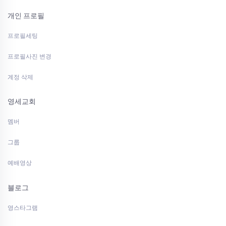
개인 프로필
프로필세팅
프로필사진 변경
계정 삭제
영세교회
멤버
그룹
예배영상
블로그
영스타그램