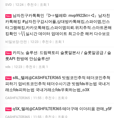
SVD
|
12:24
|
추천 0
|
조회 1
남자친구카톡확인『▷⭐텔레ID: mvp9922kt⭐◁』남자친
New
카톡해킹 #남자친구감시어플,상대방카톡해킹,스파이앱,인스
타그램해킹,카카오톡해킹,스파이앱의뢰.위치추적.스마트폰해
킹확인 ✨⎝⎝실시간 데이터 업데이트 최고수준 해커 다수보요
비밀보장-안전
|
12:23
|
추천 0
|
조회 1
카지노 솔루션: 드림팩토리 슬롯알본사 / 슬롯알공급 / 슬
New
롯API 한방에 안심솔루션!
vds
|
12:23
|
추천 0
|
조회 1
s8L_텔레@CASHFILTER365 빗썸코인추적 테더코인추척
New
피하기 업비트코인추적 테더수사기관 빗썸fds푸는법 국내거
래소fds피하는법 국내거래소fds우회하는법_o3X
CASHFILTER365
|
11:55
|
추천 0
|
조회 0
q5X_텔레@CASHFILTER365 테더구매 이더리움 판매_y5F
New
CASHFILTER365
|
11:55
|
추천 0
|
조회 0