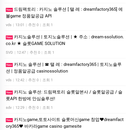
드림팩토리 : 카­지노 솔­루션 [ 탤 레 : dreamfactory365] 에
New
볼game 정품알공급 API
vds
|
13:01
|
추천 0
|
조회 1
카지노솔루션 | 토지노솔루션 | ★ 주소 : dream-ssolution.
New
co.kr ★ 슬롯GAME SOLUTION
SVD
|
12:47
|
추천 0
|
조회 1
카­지노 솔­루션 | ☎ 탤 레 : dreamfactory365 | 토지노솔­루
New
션 | 정품알공급 casinossolution
vds
|
12:42
|
추천 0
|
조회 1
카지노 솔루션: 드림팩토리 슬롯알본사 / 슬롯알공급 / 슬
New
롯API 한방에 안심솔루션!
sdv
|
12:29
|
추천 0
|
조회 1
카­지노game,토­토사이트 슬­롯머­신game 창업❤dreamfact
New
ory365❤ 바­카라game casino gamesite