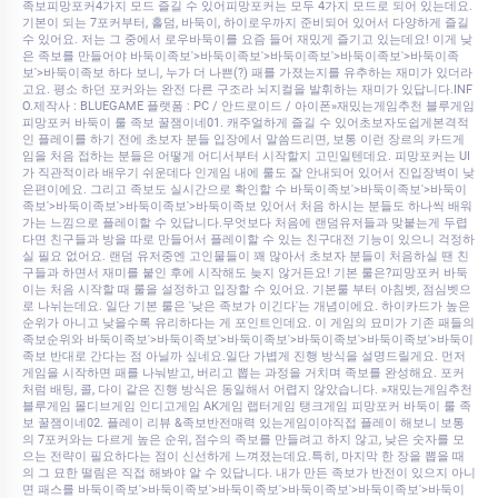
족보피망포커4가지 모드 즐길 수 있어피망포커는 모두 4가지 모드로 되어 있는데요.
기본이 되는 7포커부터, 홀덤, 바둑이, 하이로우까지 준비되어 있어서 다양하게 즐길
수 있어요. 저는 그 중에서 로우바둑이를 요즘 들어 재밌게 즐기고 있는데요! 이게 낮
은 족보를 만들어야 바둑이족보'>바둑이족보'>바둑이족보'>바둑이족보'>
바둑이족
보'>바둑이족보 하다 보니, 누가 더 나쁜(?) 패를 가졌는지를 유추하는 재미가 있더라
고요. 평소 하던 포커와는 완전 다른 구조라 뇌지컬을 발휘하는 재미가 있답니다.INF
O.제작사 : BLUEGAME 플랫폼 : PC / 안드로이드 / 아이폰»재밌는게임추천 블루게임
피망포커 바둑이 룰 족보 꿀잼이네01. 캐주얼하게 즐길 수 있어초보자도쉽게본격적
인 플레이를 하기 전에 초보자 분들 입장에서 말씀드리면, 보통 이런 장르의 카드게
임을 처음 접하는 분들은 어떻게 어디서부터 시작할지 고민일텐데요. 피망포커는 UI
가 직관적이라 배우기 쉬운데다 인게임 내에 룰도 잘 안내되어 있어서 진입장벽이 낮
은편이에요. 그리고 족보도 실시간으로 확인할 수 바둑이족보'>바둑이족보'>바둑이
족보'>바둑이족보'>
바둑이족보'>바둑이족보 있어서 처음 하시는 분들도 하나씩 배워
가는 느낌으로 플레이할 수 있답니다.무엇보다 처음에 랜덤유저들과 맞붙는게 두렵
다면 친구들과 방을 따로 만들어서 플레이할 수 있는 친구대전 기능이 있으니 걱정하
실 필요 없어요. 랜덤 유저중엔 고인물들이 꽤 많아서 초보자 분들이 처음하실 땐 친
구들과 하면서 재미를 붙인 후에 시작해도 늦지 않거든요! 기본 룰은?피망포커 바둑
이는 처음 시작할 때 룰을 설정하고 입장할 수 있어요. 기본룰 부터 아침벳, 점심벳으
로 나뉘는데요. 일단 기본 룰은 '낮은 족보가 이긴다'는 개념이에요. 하이카드가 높은
순위가 아니고 낮을수록 유리하다는 게 포인트인데요. 이 게임의 묘미가 기존 패들의
족보순위와 바둑이족보'>바둑이족보'>바둑이족보'>바둑이족보'>
바둑이족보'>바둑이
족보 반대로 간다는 점 아닐까 싶네요.일단 가볍게 진행 방식을 설명드릴게요. 먼저
게임을 시작하면 패를 나눠받고, 버리고 뽑는 과정을 거치며 족보를 완성해요. 포커
처럼 배팅, 콜, 다이 같은 진행 방식은 동일해서 어렵지 않았습니다. »재밌는게임추천
블루게임 몰디브게임 인디고게임 AK게임 랩터게임 탱크게임 피망포커 바둑이 룰 족
보 꿀잼이네02. 플레이 리뷰 &족보반전매력 있는게임이야직접 플레이 해보니 보통
의 7포커와는 다르게 높은 순위, 점수의 족보를 만들려고 하지 않고, 낮은 숫자를 모
으는 전략이 필요하다는 점이 신선하게 느껴졌는데요.특히, 마지막 한 장을 뽑을 때
의 그 묘한 떨림은 직접 해봐야 알 수 있답니다. 내가 만든 족보가 반전이 있으지 아니
면 패스를 바둑이족보'>바둑이족보'>바둑이족보'>바둑이족보'>
바둑이족보'>바둑이