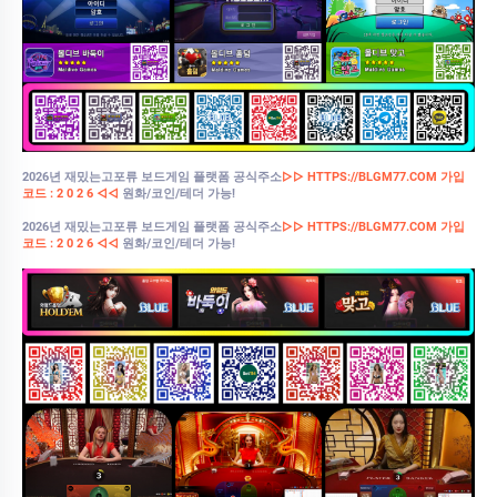
2026년
재밌는고포류 보드게임 플랫폼 공식주소
▷▷ HTTPS://BLGM77.COM 가입
코드 : 2 0 2 6 ◁◁
원화/코인/테더 가능!
2026년
재밌는고포류 보드게임 플랫폼 공식주소
▷▷ HTTPS://BLGM77.COM 가입
코드 : 2 0 2 6 ◁◁
원화/코인/테더 가능!