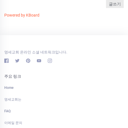
글쓰기
Powered by KBoard
영세교회 온라인 소셜 네트워크입니다.
주요 링크
Home
영세교회는
FAQ
이메일 문의