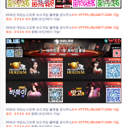
2026년
재밌는고포류 보드게임 플랫폼 공식주소
▷▷ HTTPS://BLGM77.COM 가입
코드 : 2 0 2 6 ◁◁
원화/코인/테더 가능!
2026년
재밌는고포류 보드게임 플랫폼 공식주소
▷▷ HTTPS://BLGM77.COM 가입
코드 : 2 0 2 6 ◁◁
원화/코인/테더 가능!
2026년
재밌는고포류 보드게임 플랫폼 공식주소
▷▷ HTTPS://BLGM77.COM 가입
코드 : 2 0 2 6 ◁◁
원화/코인/테더 가능!
2026년
재밌는고포류 보드게임 플랫폼 공식주소
▷▷ HTTPS://BLGM77.COM 가입
코드 : 2 0 2 6 ◁◁
원화/코인/테더 가능!