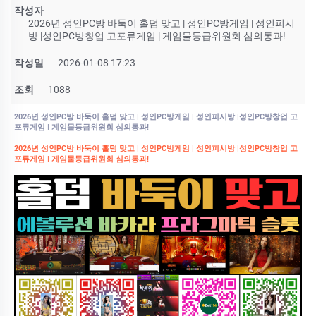
작성자
2026년 성인PC방 바둑이 홀덤 맞고 | 성인PC방게임 | 성인피시
방 |성인PC방창업 고포류게임 | 게임물등급위원회 심의통과!
작성일
2026-01-08 17:23
조회
1088
2026년 성인PC방 바둑이 홀덤 맞고 | 성인PC방게임 | 성인피시방 |성인PC방창업 고
포류게임 | 게임물등급위원회 심의통과!
2026년 성인PC방 바둑이 홀덤 맞고 | 성인PC방게임 | 성인피시방 |성인PC방창업 고
포류게임 | 게임물등급위원회 심의통과!