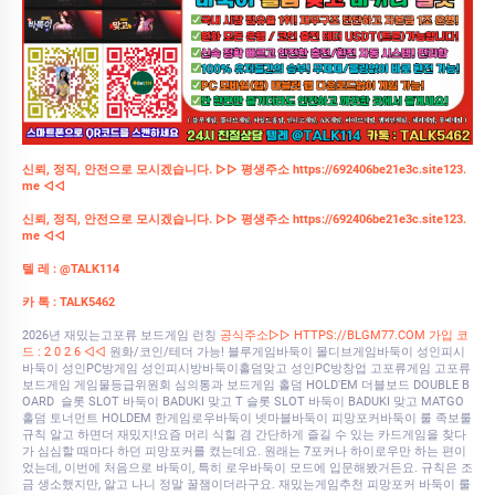
신뢰, 정직, 안전으로 모시겠습니다.
▷▷ 평생주소 https://692406be21e3c.site123.
me ◁◁
신뢰, 정직, 안전으로 모시겠습니다.
▷▷ 평생주소 https://692406be21e3c.site123.
me ◁◁
텔 레 : @TALK114
카 톡 : TALK5462
2026년 재밌는고포류 보드게임 런칭
공식주소▷▷ HTTPS://BLGM77.COM 가입 코
드 : 2 0 2 6 ◁◁
원화/코인/테더 가능! 블루게임바둑이 몰디브게임바둑이 성인피시
바둑이 성인PC방게임 성인피시방바둑이홀덤맞고 성인PC방창업 고포류게임 고포류
보드게임 게임물등급위원회 심의통과 보드게임 홀덤 HOLD'EM 더블보드 DOUBLE B
OARD 슬롯 SLOT 바둑이 BADUKI 맞고 T 슬롯 SLOT 바둑이 BADUKI 맞고 MATGO
홀덤 토너먼트 HOLDEM 한게임로우바둑이 넷마블바둑이 피망포커바둑이 룰 족보룰
규칙 알고 하면더 재밌지!요즘 머리 식힐 겸 간단하게 즐길 수 있는 카드게임을 찾다
가 심심할 때마다 하던 피망포커를 켰는데요. 원래는 7포커나 하이로우만 하는 편이
었는데, 이번에 처음으로 바둑이, 특히 로우바둑이 모드에 입문해봤거든요. 규칙은 조
금 생소했지만, 알고 나니 정말 꿀잼이더라구요. 재밌는게임추천 피망포커 바둑이 룰