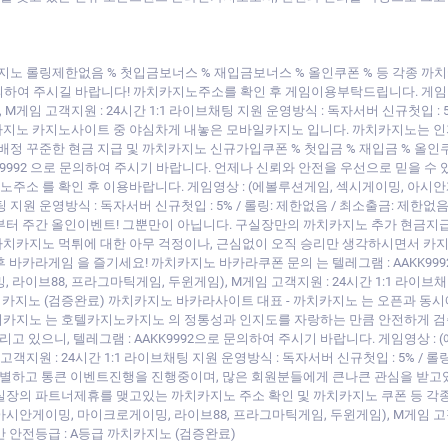
 롤링제한없음 % 첫입금보너스 % 재입금보너스 % 올인쿠폰 % 등 각종 까
로 문의하여 주시길 바랍니다! 까치카지노주소를 확인 후 게임이용부탁드립니다. 게임
M게임 고객지원 : 24시간 1:1 라이브채팅 지원 운영방식 : 독자서버 신규첫입 : 5
치카지노 카지노사이트 중 야심차게 내놓은 모바일카지노 입니다. 까치카지노는 
담배정 꾸준한 현금 지급 및 까치카지노 신규가입쿠폰 % 첫입금 % 재입금 % 올인
K9992 으로 문의하여 주시기 바랍니다. 언제나 신뢰와 안전을 우선으로 믿을 
소 를 확인 후 이용바랍니다. 게임영상 : (에볼루션게임, 섹시게이밍, 아시안
채팅 지원 운영방식 : 독자서버 신규첫입 : 5% / 롤링: 제한없음 / 최소출금: 제
부터 주간 올인이벤트! 그뿐만이 아닙니다. 구실장만의 까치카지노 추가 현금지급
치카지노 먹튀에 대한 아무 걱정이나, 근심없이 오직 승리만 생각하시면서 카지
바카라게임 을 즐기세요! 까치카지노 바카라쿠폰 문의 는 텔레그램 : AAKK999
라이브88, 프라그마틱게임, 두윈게임), M게임 고객지원 : 24시간 1:1 라이브채팅 
 까치카지노 (검증완료) 까치카지노 바카라사이트 대표 - 까치카지노 는 오픈과 
카지노 는 호텔카지노카지노 의 정통성과 인지도를 자랑하는 만큼 안전하게 검
리고 있으니, 텔레그램 : AAKK9992으로 문의하여 주시기 바랍니다. 게임영상 
지원 : 24시간 1:1 라이브채팅 지원 운영방식 : 독자서버 신규첫입 : 5% / 롤링:
 특별하고 통큰 이벤트진행을 진행중이며, 많은 회원분들에게 큰나큰 관심을 받
장의 파트너제휴를 맺고있는 까치카지노 주소 확인 및 까치카지노 쿠폰 등 각종문의
아시안게이밍, 마이크로게이밍, 라이브88, 프라그마틱게임, 두윈게임), M게임 고객
 1만 안전등급 : A등급 까치카지노 (검증완료)