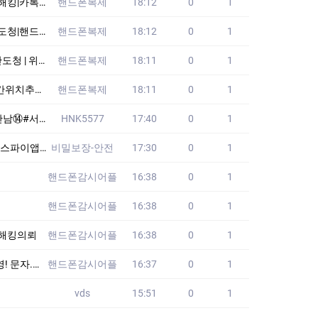
폰 감시방법
핸드폰복제
18:12
0
1
추적|복제폰
핸드폰복제
18:12
0
1
| sns해킹
핸드폰복제
18:11
0
1
|폰해킹의뢰
핸드폰복제
18:11
0
1
서울애인대행
HNK5577
17:40
0
1
고수준 해커 다수보요
비밀보장-안전
17:30
0
1
핸드폰감시어플
16:38
0
1
핸드폰감시어플
16:38
0
1
폰해킹의뢰
핸드폰감시어플
16:38
0
1
톡열람!★
핸드폰감시어플
16:37
0
1
vds
15:51
0
1