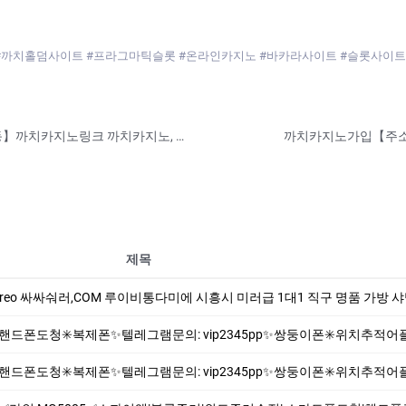
 #까치홀덤사이트 #프라그마틱슬롯 #온라인카지노 #바카라사이트 #슬롯사이트
까치카지노가입【주소:배태승.KR 코드:자동】까치카지노링크 까치카지노, 온라인카지노, 카지노사이트, 바카라사이트 를이용하시는 분들이라면 까치카지노 라는 단어를 한번쯤은 접해보셨을 겁니다. 도대체 온라인카지노 또는 까치카지
제목
싸싸숴러,COM 루이비통다미에 시흥시 미러급 1대1 직구 명품 가방 샤넬지갑가격 명품스타일
문의: vip2345pp✨쌍둥이폰✳️위치추적어플✳️스파이앱➡️핸드폰해킹➡️카톡해킹 바람난남편 바람핀와이프(아내) 혹은 결혼전 배우자 뒷조사 및 불륜#간
문의: vip2345pp✨쌍둥이폰✳️위치추적어플✳️스파이앱➡️핸드폰해킹➡️카톡해킹 바람난남편 바람핀와이프(아내) 혹은 결혼전 배우자 뒷조사 및 불륜#간