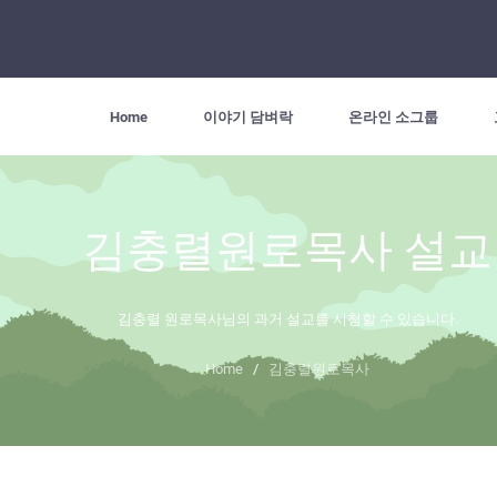
Home
이야기 담벼락
온라인 소그룹
김충렬원로목사 설교
김충렬 원로목사님의 과거 설교를 시청할 수 있습니다.
Home
/
김충렬원로목사