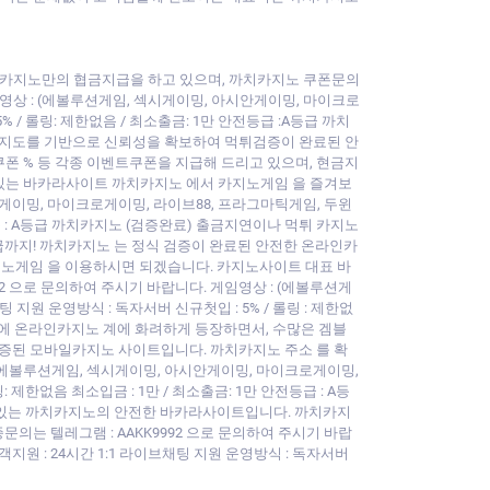
치카지노만의 협금지급을 하고 있으며, 까치카지노 쿠폰문의
영상 : (에볼루션게임, 섹시게이밍, 아시안게이밍, 마이크로
% / 롤링: 제한없음 / 최소출금: 1만 안전등급 :A등급 까치
인지도를 기반으로 신뢰성을 확보하여 먹튀검증이 완료된 안
쿠폰 % 등 각종 이벤트쿠폰을 지급해 드리고 있으며, 현금지
수 있는 바카라사이트 까치카지노 에서 카지노게임 을 즐겨보
게이밍, 마이크로게이밍, 라이브88, 프라그마틱게임, 두윈
한없음 : A등급 까치카지노 (검증완료) 출금지연이나 먹튀 카지노
까지! 까치카지노 는 정식 검증이 완료된 안전한 온라인카
노게임 을 이용하시면 되겠습니다. 카지노사이트 대표 바
2 으로 문의하여 주시기 바랍니다. 게임영상 : (에볼루션게
지원 운영방식 : 독자서버 신규첫입 : 5% / 롤링 : 제한없
동시에 온라인카지노 계에 화려하게 등장하면서, 수많은 겜블
증된 모바일카지노 사이트입니다. 까치카지노 주소 를 확
: (에볼루션게임, 섹시게이밍, 아시안게이밍, 마이크로게이밍,
 제한없음 최소입금 : 1만 / 최소출금: 1만 안전등급 : A등
고있는 까치카지노의 안전한 바카라사이트입니다. 까치카지
는 텔레그램 : AAKK9992 으로 문의하여 주시기 바랍
지원 : 24시간 1:1 라이브채팅 지원 운영방식 : 독자서버