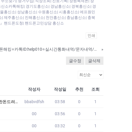
주소찾기| 증거수집| 직장조회| 진료기록| 창원복제폰| 창
 흥신소카톡해킹| 경기도흥신소| 경남흥신소| 경북흥신소| 경
』서울흥신소| 성남흥신소| 수원흥신소| 시흥흥신소| 에프원민
소| 제주흥신소| 진해흥신소| 천안흥신소| 충남흥신소| 충북
 ⭐◁』핸드폰도청| 핸드폰고민상담 흥신소
인쇄
핸드폰감시어플/남편폰해킹⭐카톡ID:help010⭐실시간통화내역/문자내역/카톡내역/위치추적/핸드폰도청/카톡복구/핸드폰훔쳐보기
»
글수정
글삭제
작성자
작성일
추천
조회
요 YLK
bbabvdfsh
03:58
0
1
00
03:56
0
1
00
03:32
0
1