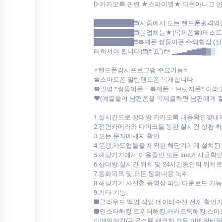
▷카카오톡 관련 ★스파이앱★ 다운아니고 업계최초 저희가 개발한툴로
█████████❗❗(시중에서 도는 핸드폰원격영
█████████❗❗(본업체는★(복제폰☎)테스
█████████❗❗복제폰 쌍둥이폰 주의할점
터하셔야 됩니다)❗❗(۳˚Д˚)۳= ▁▂▃▅▆▇█▓▒
⭐핸드폰감시프로그램 주요기능⭐
☎스마트폰 일반핸드폰 복제합니다
☎일명 *쌍둥이폰ㆍ복제폰ㆍ브릿지폰* 이라
♥(예를들어 남편폰을 복제를하면 남편에게 
1.실시간으로 상대방 카카오톡 내용확인및내
2.전면카메라와 마이크를 통한 실시간 상황 
3.모든 문자메세지 확인
4.은행,카드앱들을 제외한 해당기기에 설치된
5.해당기기에서 이용중인 모든 sns게시글확
6.상대방 실시간 위치 및 24시간동안의 위치
7.통화목록 및 모든 통화내용 녹취
8.해당기기 사진첩,동영상 파일 다운로드 가능
9.기타 기능
■클라우드 백업 작업 데이터수신 전체 확인
■인스타해킹 트위터해킹 카카오톡해킹 스마
이메일해킹(관공소를 제외한 모든 이메일비밀