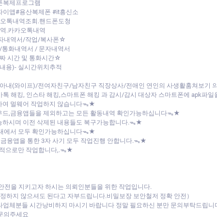
대폰복제프로그램
파이앱#용산복제폰 #it흥신소
카오톡내역조회.핸드폰도청
내역.카카오톡내역
자내역서/작업/복사폰☆
통화내역서 / 문자내역서
날짜 시간 및 통화시간☆
내용)- 실시간위치추적
아내(와이프)/전여자친구/남자친구 직장상사/전애인 연인의 사생활훔쳐보기
/카톡 해킹, 인스타 해킹,스마트폰 해킹 과 감시/감시 대상자 스마트폰에 apk
하여 멀웨어 작업하지 않습니다ᯓ★
라우드,금융앱들을 제외하고는 모든 활동내역 확인가능하십니다ᯓ★
능하시며 이전 삭제된 내용들도 복구가능합니다.ᯓ★
버내에서 모두 확인가능하십니다ᯓ★
 금융앱을 통한 3자 사기 모두 작업진행 안합니다.ᯓ★
목적으로만 작업합니다,.ᯓ★
 안전을 지키고자 하시는 의뢰인분들을 위한 작업입니다.
 걱정하지 않으셔도 된다고 자부드립니다.비밀보장 보안철저 정확 안전）
 타업체분들 시간낭비하지 마시기 바랍니다 정말 필요하신 분만 문의부탁드립니
 문의주세요