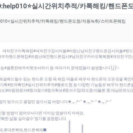
:help010⭐실시간위치추적/카톡해킹/핸드
elp010⭐실시간위치추적/카톡해킹/핸드폰도청/자동녹취/스마트폰해킹
10⭐◁』여자친구카톡해킹#여자친구감시어플#바람난남자친구핸드폰감시어플#
배우자핸드폰해킹#바람난애인핸드폰감시#남자친구카카오톡복원#여자친구인
송#결혼전배우자뒷조사하기 등 여러가지 문제점들이 발생합니다⎞⎠⎠✨
해결해드릴수 있는 핸드폰 도청 즉 해킹 어플로 배우자 핸드폰의 모든것을 확
록#문자확인#실시간위치추적#통화도청 등 다양한 기능들로 배우자 핸드폰
도#바람핀증거#증거찾기#증거확보#증거수집|외도증거|불륜 증거|남편외도|상
새해 복 많이 받으시고 꽃길만 걸으시길 바랍니다★.｡.:*･ﾟ★.｡.:*･ﾟ★.｡.:*･ﾟ
인할 방법이 없어으시다면 더이상 망설이지 마세요.
행복한 삶을 살아갈수 있기를 응원합니다
제,휴대폰복제,핸드폰복제■