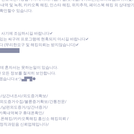
내역 및 녹취, 카카오톡 해킹, 인스타 해킹, 위치추적, 페이스북 해킹 외 상대
확인할수 있습니다.
폰 사기에 조심하시길 바랍니다✔
있는 싸구려 프로그램에 현혹되지 마시길 바랍니다✔
다 (무리한요구 및 해킹의뢰는 받지않습니다)✔
████████
데 혼자서는 못하는일이 있습니다.
 모든 정보를 철저히 보안합니다.
습니다.εつ▄█▀█●
/상간녀조사/외도증거확보/
/외도증거수집/불륜증거확보/간통전문/
/남편외도증거/상간녀증거/
카톡내역복구 휴대폰확인/
트폰해킹/카카오톡해킹 흥신소 해킹의뢰 /
 정직과믿음 신뢰업체입니다/