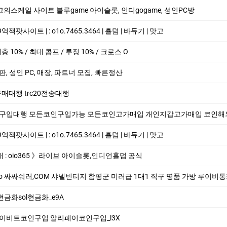
↘최고의스케일 사이트 블루game 아이슬­롯, 인디gogame, 성인PC방
­팟사이트 | : o1o.7465.3464 | 횰덤 | 바듀기 | 맛고
 매충 10% / 최대 콤프 / 루징 10% / 크로스 O
 총판, 성인 PC, 매장, 파트너 모집, 빠른정산
20구매대행 trc20전송대행
코인구입대행 모든코인구입가능 모든코인고가매입 개인지갑고가매입 코인해외지갑매입 trc20
­팟사이트 | : o1o.7465.3464 | 횰덤 | 바듀기 | 맛고
래 : oio365 》라이브 아이슬롯,인디언홀덤 공식
싸싸숴러,COM 샤넬빈티지 함평군 미러급 1대1 직구 명품 가방 루이비통카드지갑 남성명
현금화sol현금화_e9A
리페이비트코인구입 알리페이코인구입_l3X