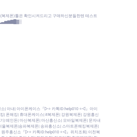
앱(복제폰)툴은 확인시켜드리고 구매하신분들한텐 테스트
▂▃▅▆▇█▓▒
 아내| 아이폰케이스『▷⭐ 카톡ID:help010 ⭐◁』아이
| 폰해킹| 휴대폰케이스| it복제폰| 강원복제폰| 강원흥신
찾기| 떼인돈| 마산복제폰| 마산흥신소| 모바일복제폰| 문자내
제폰 서울복제폰|송파복제폰| 송파흥신소| 스마트폰해킹복제폰|
흥신소『▷⭐ 카톡ID:help010 ⭐◁』위치조회| 이천복