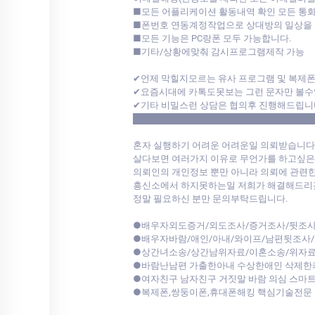
■모든 어플리케이션 활동내역 확인 모든 통화
■폰번호 연동계정작업으로 상대방의 일상을 
■모든 기능은 PC랑폰 모두 가능합니다.
■기타/상황에맞춰 감시프로그램제작 가능
✔언제 막힐지모르는 유사 프로그램 및 복제
✔요즘시대에 카톡도못보는 그런 문자만 볼수
✔기타 비밀스런 상담은 협의후 진행해드립니
████████████████████████████
혼자 실행하기 어려운 어려운일 의뢰받습니다
살다보면 여러가지 이유로 무언가를 하고싶은
의뢰인의 개인정보 뿐만 아니라 의뢰에 관련한
흥신소에서 하지못하는일 저희가 해결해드리겠
정말 필요하신 분만 문의부탁드립니다.
●배우자외도증거/외도조사/증거조사/뒷조사
●배우자바람/애인/아내/와이프/남편뒷조사
●상간녀소송/상간남위자료/이혼소송/위자료
●바람난남편 가출한아내 수상한애인 삭제한
●여자친구 남자친구 거짓말 바람 의심 스마
●복제폰,쌍둥이폰,휴대폰해킹 핵심기술전문