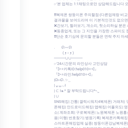
✅본 업체는 1:1채팅으로만 상담해드립니다
❗❗복제폰 쌍둥이폰 주의할점:(다른업체랑 
결과물을 보여드리며 이 기본적인것도 없으면서 
❌간보기, 찔러보기, 개소리, 헛소리하실 분은
❌동종업계, 또는 그 지인을 가장한 스파이도 
❗❗단순 호기심에 문의할 분들은 연락 주지 마
.⠀⠀ ᘏ ⑅ ᘏ
⠀⠀⠀( •̤ ༝ •̤ )
━━━∪∪━━━
✅24시간문의 라인상사 고민상담
『▷⭐카톡ID:help010⭐◁』
『▷⭐라인:help010⭐◁』
|ᘏ⑅ᘏ .✨⸒⸒
| ᴗ͈.ᴗ͈⸝⸝꒱
| ⊂ ꒱๑.* 잘 부탁드립니다*•.¸¸
| ∪
SNS해킹| 간통| 갤럭시워치4복제폰| 거래처|
폰해킹| 안드로이드해킹| 앱해킹| 어플외도| 
소| 계좌조회| 구로복제폰| 노원복제폰 노원흥신
용| 미행| 번호찾기| 병원기록| 복제폰카톡해
스마트폰해킹업체 실종| 쌍둥이폰강남복제폰| 에