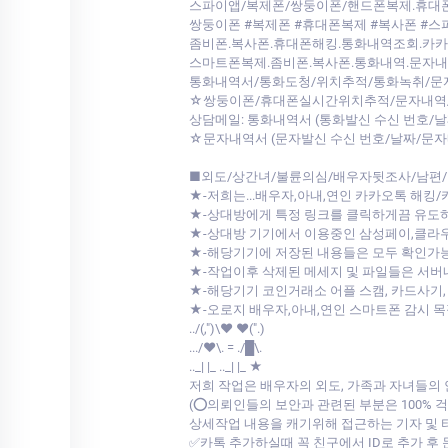
스파이앱/복제폰/쌍둥이폰/핸드폰복제.휴
쌍둥이폰 #복제폰 #휴대폰복제 #복사폰 #스
좀비폰.복사폰.휴대폰해킹.통화내역조회.카
스마트폰복제.좀비폰.복사폰.통화내역.문자
통화내역서/통화도청/위치추적/통화녹취/문
☆쌍둥이폰/휴대폰실시간위치추적/문자내역/
상담메일: 통화내역서 (통화발신 수신 번호/
☆문자내역서 (문자발신 수신 번호/날짜/문자
■외도/상간녀/불륜의심/배우자뒷조사/남편/
★-저희는...배우자,아내,연인 카카오톡 해킹
★-상대방에게 특정 링크를 클릭하게끔 유도
★-상대방 기기에서 이용중인 삼성페이,클
★-해당기기에 저장된 내용들은 모두 확인가
★-작업이후 삭제된 메세지 및 파일들은 서
★-해당기기 코인거래소 어플 스캠, 카드사기,
★-오로지 배우자,아내,연인 스마트폰 감시 
../(,")\♥ ♥(".)
.../♥\. = ./█\.
.._| |_ .._| |_ ★
저희 작업은 배우자의 외도, 가족과 자녀들의
(⭕의뢰인들의 보안과 관련된 부분은 100%
상세작업 내용을 캐기위해 접근하는 기자 및
✅카톡 추가하실때 꼭 친구에서 ID로 추가 후