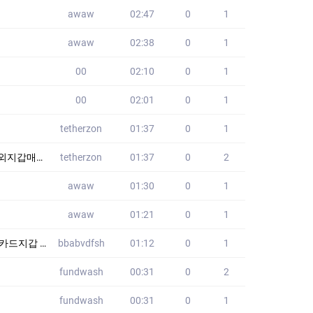
awaw
02:47
0
1
awaw
02:38
0
1
00
02:10
0
1
00
02:01
0
1
tetherzon
01:37
0
1
코인전송대행
tetherzon
01:37
0
2
awaw
01:30
0
1
awaw
01:21
0
1
품가방 HJO
bbabvdfsh
01:12
0
1
fundwash
00:31
0
2
fundwash
00:31
0
1