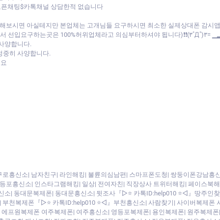
 오픈채팅$카톡채널 상담한적 없습니다
비교해보시면 아실테지만 본업체는 고개님들 요구하시면 최소한 실제상대폰 감시
선입요구하는곳은 100%허위업체라고 의심부터하셔야 됩니다)❗❗(۳˚Д˚)۳= ▁
 사양합니다.
정중히 사양합니다.
세요
 구로흥신소| 남자친구| 라인해킹| 불륜의심남편| 스마프폰도청| 쌍둥이폰강남흥신소|
영등포흥신소| 인스타그램해킹| 일상| 전여자친| 직장상사 트위터해킹| 페이스북해킹
소| 동대문복제폰| 동대문흥신소| 뒷조사『▷⭐ 카톡ID:help010 ⭐◁』땅주인
킹| 부천복제폰『▷⭐ 카톡ID:help010 ⭐◁』부천흥신소| 사람찾기| 사이버복
프원복제폰 여주복제폰| 여주흥신소| 영등포복제폰| 용인복제폰| 원주복제폰| 원주