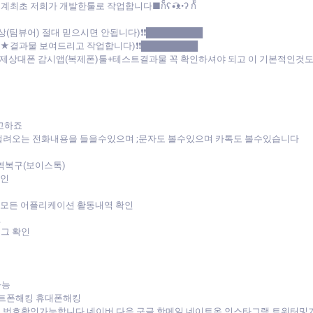
 작업합니다■ก็็็็็็็็็็็็็ʕ•͡ᴥ•ʔ ก้้้้้้้้้้้
상(팀뷰어) 절대 믿으시면 안됩니다)❗❗█████████
트★결과물 보여드리고 작업합니다)❗❗█████████
:(실제상대폰 감시앱(복제폰)툴+테스트결과물 꼭 확인하셔야 되고 이 기본적인
고하죠
걸려오는 전화내용을 들을수있으며 ;문자도 볼수있으며 카톡도 볼수있습니다
역복구(보이스톡)
확인
 모든 어플리케이션 활동내역 확인
인
로그 확인
가능
트폰해킹 휴대폰해킹
 번호확인가능합니다.네이버,다음,구글,핫메일,네이트온,인스타그램,트위터및