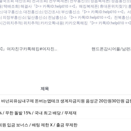
출국조회 재산조회| 전과조회| 전주복제폰| 전주흥신소| 정읍복제폰| 정읍흥신소| 
 택배조회| 해결사『▷⭐ 카톡ID:help010 ⭐◁』해킹복제폰| 휴대폰위치찾기|
| 대구흥신소 대전흥신소| 민간조사| 부산흥신소『▷⭐ 카톡ID:help010 ⭐◁
 의정부흥신소| 일산흥신소| 전남흥신소『▷⭐ 카톡ID:help010 ⭐◁』전북흥신
시간위치추적| 위치추적| 카카오톡내용| 카카오톡해킹『▷⭐ 카톡ID:help010
#여자친구카톡확인『▷⭐카톡ID:help010⭐◁』여자친구카톡해킹#여자친구감시어플#바람난남자친구핸드폰감시어플#핸드폰도청#위치추적#복제폰#쌍둥이폰#카카오톡해킹#핸드폰카메라해킹#여자친구스마트폰위치추적#배우자핸드폰해킹#바람난애인핸드폰감
제목
폰 바넌피유심내구제 돈버는앱테크 생계자금지원 음성군 20만원30만원 급한돈드려
% / 무한 돌발 15% / 국내 최고 배당 / 무제재
회원 입금 보너스 / 배팅 제한 X / 출금 무제한