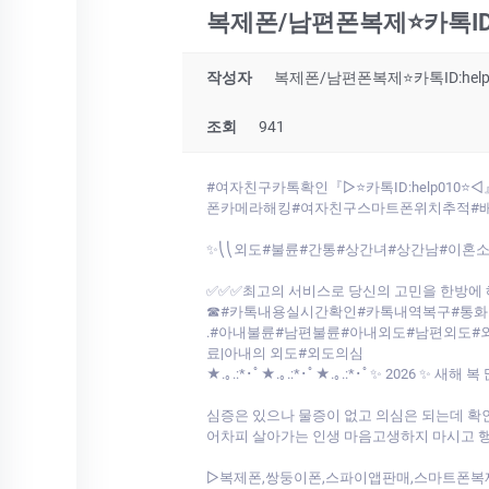
복제폰/남편폰복제⭐카톡ID
작성자
복제폰/남편폰복제⭐카톡ID:h
조회
941
#여자친구카톡확인『▷⭐카톡ID:help0
폰카메라해킹#여자친구스마트폰위치추적#
✨⎝⎝외도#불륜#간통#상간녀#상간남#이혼소
✅✅✅최고의 서비스로 당신의 고민을 한방에 
☎#카톡내용실시간확인#카톡내역복구#통화기
.#아내불륜#남편불륜#아내외도#남편외도#외
료|아내의 외도#외도의심
★.｡.:*･ﾟ★.｡.:*･ﾟ★.｡.:*･ﾟ✨ 2026 ✨ 
심증은 있으나 물증이 없고 의심은 되는데 확
어차피 살아가는 인생 마음고생하지 마시고 
▷복제폰,쌍둥이폰,스파이앱판매,스마트폰복