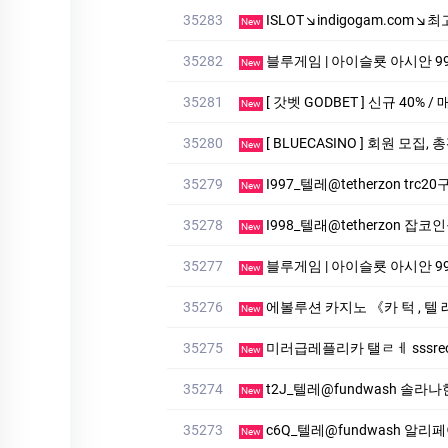
35283
ISLOT↘indigogam.com
New
35282
블루게­임 | 아이슬룟 아시안 99억잭
New
35281
[ 갓벳 GODBET ] 신규 40% /
New
35280
[ BLUECASINO ] 회원 모집,
New
35279
I997_텔레@tetherzon trc
New
35278
I998_텔래@tetherzon 잡
New
35277
블루게­임 | 아이슬룟 아시안 99억잭
New
35276
에볼루션 카­지노 《카 턱 , 텔 
New
35275
미러급레플리카 탤ㄹㅔ sssreo 
New
35274
t2J_텔레@fundwash 솔라나
New
35273
c6Q_텔레@fundwash 알
New