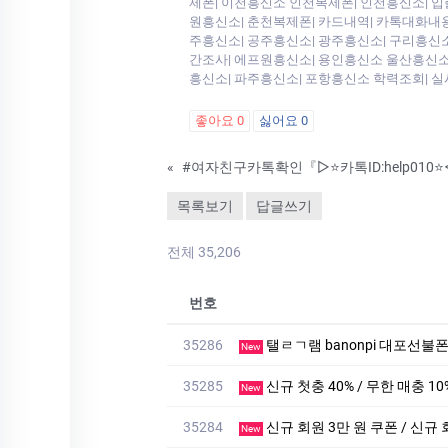
제폰| 이천흥신소 인천복제폰| 인천흥신소| 입
원흥신소| 춘천복제폰| 카드내역| 카톡대화내용|
주흥신소| 공주흥신소| 광주흥신소| 구리흥신소
간조사| 에프원흥신소| 용인흥신소 울산흥신소|
흥신소| 파주흥신소| 포항흥신소 학력조회| 실
좋아요
0
싫어요
0
«
목록보기
답글쓰기
전체 35,206
번호
35286
탤ㄹㄱ램 banonpi 대포선불
New
35285
신규 첫충 40% / 무한 매충 10
New
35284
신규 회원 3만 원 쿠폰 / 신규 
New