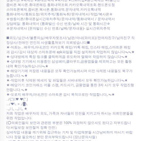
쌍둥이폰 #복제폰 #휴대폰복제 #복사폰 #스파이앱#용산복제폰 #it흥신소
좀비폰.복사폰.휴대폰해킹.통화내역조회.카카오톡내역조회.핸드폰도청
스마트폰복제.좀비폰.복사폰.통화내역.문자내역.카카오톡내역
통화내역서/통화도청/위치추적/통화녹취/문자내역서/작업/복사폰☆
☆쌍둥이폰/휴대폰실시간위치추적/문자내역/통화내역서 / 문자내역서
상담메일: 통화내역서 (통화발신 수신 번호/날짜 시간 및 통화시간☆
☆문자내역서 (문자발신 수신 번호/날짜/문자내용)- 실시간위치추적
■외도/상간녀/불륜의심/배우자뒷조사/남편/아내(와이프)/전여자친구/남자친구 직
장상사/전애인 연인의 사생활훔쳐보기 의뢰받습니다■
★-저희는...배우자,아내,연인 카카오톡 해킹/카톡 해킹, 인스타 해킹,스마트폰 해킹
과 감시/감시 대상자 스마트폰에 apk파일을 직접 설치하여 작업하지 않습니다ᯓᯓ★
★-상대방에게 특정 링크를 클릭하게끔 유도하여 멀웨어 작업하지 않습니다ᯓ★
★-상대방 기기에서 이용중인 삼성페이,클라우드,금융앱들을 제외하고는 모든 활동
내역 확인가능하십니다ᯓ★
★-해당기기에 저장된 내용들은 모두 확인가능하시며 이전 삭제된 내용들도 복구가
능합니다.ᯓ★
★-작업이후 삭제된 메세지 및 파일들은 서버내에서 모두 확인가능하십니다ᯓ★
★-해당기기 코인거래소 어플 스캠, 카드사기, 금융앱을 통한 3자 사기 모두 작업진행
안합니다.ᯓ★
★-오로지 배우자,아내,연인 스마트폰 감시 목적으로만 작업합니다,.ᯓ★
../(,")\♥ ♥(".)
.../♥\. = ./█\.
.._| |_ .._| |_ ★
저희 작업은 배우자의 외도, 가족과 자녀들의 안전을 지키고자 하시는 의뢰인분들을
위한 작업입니다.
(⭕의뢰인들의 보안과 관련된 부분은 100% 걱정하지 않으셔도 된다고 자부드립니
다.비밀보장 보안철저 정확 안전）
상세작업 내용을 캐기위해 접근하는 기자 및 타업체분들 시간낭비하지 마시기 바랍
니다 정말 필요하신 분만 문의부탁드립니다 (장난문의사절）