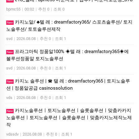
New
bpmc55
|
00:02
|
추천 0
|
조회 0
카지노알/ ♣텔 레 : dreamfactory365/ 스포츠솔루션/ 토지
New
노솔루션/ 토토솔루션제작
svd
|
2026.08.08
|
추천 0
|
조회 1
프라그마틱 정품알100% ◈텔 래 : dreamfactory365◈에
New
볼루션정품알 토지노솔루션
svd
|
2026.08.08
|
추천 0
|
조회 1
카지노 솔루션 | ☎ 탤 레 : dreamfactory365 | 토지노솔루
New
션 | 정품알공급 casinossolution
vds
|
2026.08.08
|
추천 0
|
조회 1
카지노솔루션ㅣ토지노솔루션ㅣ슬롯솔루션ㅣ맞춤카카지
New
노솔루션ㅣ토지노솔루션ㅣ슬롯솔루션ㅣ맞춤카지노제작노제
작
vdssdv
|
2026.08.08
|
추천 0
|
조회 1