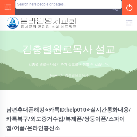
Skip
to
content
김충렬원로목사 설교
김충렬 원로목사님의 과거 설교를 시청할 수 있습니다.
Home
/
김충렬원로목사
남편휴대폰해킹⭐카톡ID:help010⭐실시간통화내용/
카톡복구/외도증거수집/복제폰/쌍둥이폰/스파이
앱/어플/온라인흥신소