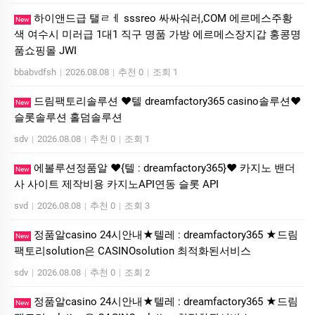
하이앤드급 탤ㄹㅔ sssreo 싸싸숴러,COM 에르메스주황
New
색 여수시 미러급 1대1 직구 명품 가방 에르메스장지갑 홍콩명
품쇼핑몰 JWI
bbabvdfsh
|
2026.08.08
|
추천 0
|
조회 1
드림팩토리솔루션 ❤️텔 dreamfactory365 casino솔루션❤️
New
슬롯솔루션 홀덤솔루션
sdv
|
2026.08.08
|
추천 0
|
조회 1
에볼루션정품알 ❤️{텔 : dreamfactory365}❤️ 카지노 밴더
New
사 사이트 제작비용 카지노API연동 슬롯 API
svd
|
2026.08.08
|
추천 0
|
조회 3
정품알casino 24시안내★텔레 : dreamfactory365 ★드림
New
팩토리solution은 CASINOsolution 최적화된서비스
sdv
|
2026.08.08
|
추천 0
|
조회 2
정품알casino 24시안내★텔레 : dreamfactory365 ★드림
New