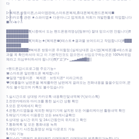
다
▷복제폰,쌍둥이폰,스파이앱판매,스마트폰복제,휴대폰복제,핸드폰복제■
▷카카오톡 관련 ★스파이앱★ 다운아니고 업계최초 저희가 개발한툴로 작업합니다
■ก็็็็็็็็็็็็็ʕ•͡ᴥ•ʔ ก้้้้้้้้้้้
█████████❗❗(시중에서 도는 핸드폰원격영상(팀뷰어) 절대 믿으시면 안됩니다)❗❗
█████████
█████████❗❗(저희는★(복제폰☎)테스트★결과물 보여드리고 작업합니다)❗❗███
██████
█████████❗❗복제폰 쌍둥이폰 주의할점:(실제상대폰 감시앱(복제폰)툴+테스트결
과물 꼭 확인하셔야 되고 이 기본적인것도 없으면서 선입요구하는곳은 100%허위업
체라고 의심부터하셔야 됩니다)❗❗(۳˚Д˚)۳= ▁▂▃▅▆▇█▓▒
⭐핸드폰감시프로그램 주요기능⭐
☎스마트폰 일반핸드폰 복제합니다
☎일명 *쌍둥이폰ㆍ복제폰ㆍ브릿지폰* 이라고하죠
♥(예를들어 남편폰을 복제를하면 남편에게 걸려오는 전화내용을 들을수있으며 ;문
자도 볼수있으며 카톡도 볼수있습니다
1.실시간으로 상대방 카카오톡 내용확인및내역복구(보이스톡)
2.전면카메라와 마이크를 통한 실시간 상황 확인
3.모든 문자메세지 확인
4.은행,카드앱들을 제외한 해당기기에 설치된 모든 어플리케이션 활동내역 확인
5.해당기기에서 이용중인 모든 sns게시글확인
6.상대방 실시간 위치 및 24시간동안의 위치로그 확인
7.통화목록 및 모든 통화내용 녹취
8.해당기기 사진첩,동영상 파일 다운로드 가능
9.기타 기능
■인스타그램해킹 트위터해킹 이메일해킹 이메일비밀 번호확인가능합니다