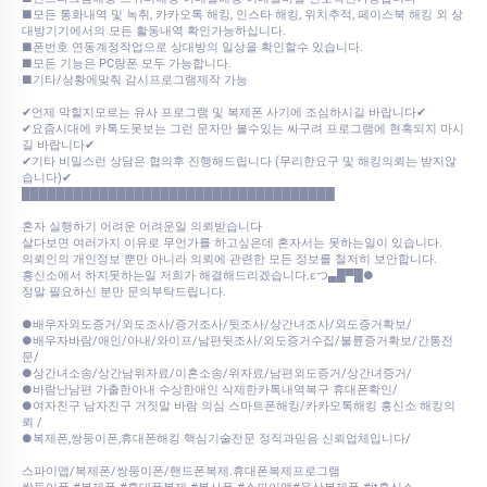
■모든 통화내역 및 녹취, 카카오톡 해킹, 인스타 해킹, 위치추적, 페이스북 해킹 외 상
대방기기에서의 모든 활동내역 확인가능하십니다.
■폰번호 연동계정작업으로 상대방의 일상을 확인할수 있습니다.
■모든 기능은 PC랑폰 모두 가능합니다.
■기타/상황에맞춰 감시프로그램제작 가능
✔언제 막힐지모르는 유사 프로그램 및 복제폰 사기에 조심하시길 바랍니다✔
✔요즘시대에 카톡도못보는 그런 문자만 볼수있는 싸구려 프로그램에 현혹되지 마시
길 바랍니다✔
✔기타 비밀스런 상담은 협의후 진행해드립니다 (무리한요구 및 해킹의뢰는 받지않
습니다)✔
████████████████████████████████████
혼자 실행하기 어려운 어려운일 의뢰받습니다
살다보면 여러가지 이유로 무언가를 하고싶은데 혼자서는 못하는일이 있습니다.
의뢰인의 개인정보 뿐만 아니라 의뢰에 관련한 모든 정보를 철저히 보안합니다.
흥신소에서 하지못하는일 저희가 해결해드리겠습니다.εつ▄█▀█●
정말 필요하신 분만 문의부탁드립니다.
●배우자외도증거/외도조사/증거조사/뒷조사/상간녀조사/외도증거확보/
●배우자바람/애인/아내/와이프/남편뒷조사/외도증거수집/불륜증거확보/간통전
문/
●상간녀소송/상간남위자료/이혼소송/위자료/남편외도증거/상간녀증거/
●바람난남편 가출한아내 수상한애인 삭제한카톡내역복구 휴대폰확인/
●여자친구 남자친구 거짓말 바람 의심 스마트폰해킹/카카오톡해킹 흥신소 해킹의
뢰 /
●복제폰,쌍둥이폰,휴대폰해킹 핵심기술전문 정직과믿음 신뢰업체입니다/
스파이앱/복제폰/쌍둥이폰/핸드폰복제.휴대폰복제프로그램