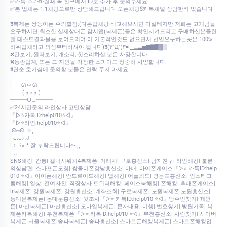
✅카톡 추가하실때 꼭 친구에서 ID로 추가 후 문의주세요
✅본 업체는 1:1채팅으로만 상담해드립니다 오픈채팅$카톡채널 상담한적 없습니다
❗❗복제폰 쌍둥이폰 주의할점:(다른업체랑 비교해보시면 아실테지만 저희는 고개님들
요구하시면 최소한 실제상대폰 감시앱(복제폰)툴은 확인시켜드리고 구매하신분들한
텐 테스트결과물을 보여드리며 이 기본적인것도 없으면서 선입요구하는곳은 100%
허위업체라고 의심부터하셔야 됩니다)❗❗(۳˚Д˚)۳= ▁▂▃▅▆▇█▓▒
❌간보기, 찔러보기, 개소리, 헛소리하실 분은 사양합니다.
❌동종업계, 또는 그 지인을 가장한 스파이도 정중히 사양합니다.
❗❗단순 호기심에 문의할 분들은 연락 주지 마세요
.⠀⠀ ᘏ ⑅ ᘏ
⠀⠀⠀( •̤ ༝ •̤ )
━━━∪∪━━━
✅24시간문의 라인상사 고민상담
『▷⭐카톡ID:help010⭐◁』
『▷⭐라인:help010⭐◁』
|ᘏ⑅ᘏ .✨⸒⸒
| ᴗ͈.ᴗ͈⸝⸝꒱
| ⊂ ꒱๑.* 잘 부탁드립니다*•.¸¸
| ∪
SNS해킹| 간통| 갤럭시워치4복제폰| 거래처| 구로흥신소| 남자친구| 라인해킹| 불륜
의심남편| 스마프폰도청| 쌍둥이폰강남흥신소| 아내| 아이폰케이스『▷⭐ 카톡ID:help
010 ⭐◁』아이폰해킹| 안드로이드해킹| 앱해킹| 어플외도| 영등포흥신소| 인스타그
램해킹| 일상| 전여자친| 직장상사 트위터해킹| 페이스북해킹| 폰해킹| 휴대폰케이스|
it복제폰| 강원복제폰| 강원흥신소| 계좌조회| 구로복제폰| 노원복제폰 노원흥신소|
동대문복제폰| 동대문흥신소| 뒷조사『▷⭐ 카톡ID:help010 ⭐◁』땅주인찾기| 떼인
돈| 마산복제폰| 마산흥신소| 모바일복제폰| 문자내용| 미행| 번호찾기| 병원기록| 복
제폰카톡해킹| 부천복제폰『▷⭐ 카톡ID:help010 ⭐◁』부천흥신소| 사람찾기| 사이버
복제폰 서울복제폰|송파복제폰| 송파흥신소| 스마트폰해킹복제폰| 스마트폰해킹업