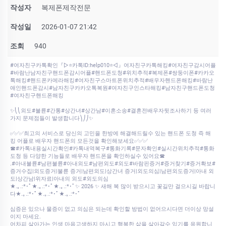
작성자
복제폰제작전문
작성일
2026-01-07 21:42
조회
940
#여자친구카톡확인『▷⭐카톡ID:help010⭐◁』여자친구카톡해킹#여자친구감시어플
#바람난남자친구핸드폰감시어플#핸드폰도청#위치추적#복제폰#쌍둥이폰#카카오
톡해킹#핸드폰카메라해킹#여자친구스마트폰위치추적#배우자핸드폰해킹#바람난
애인핸드폰감시#남자친구카카오톡복원#여자친구인스타해킹#남자친구핸드폰도청
#여자친구핸드폰해킹
✨⎝⎝외도#불륜#간통#상간녀#상간남#이혼소송#결혼전배우자뒷조사하기 등 여러
가지 문제점들이 발생합니다⎞⎠⎠✨
✅✅✅최고의 서비스로 당신의 고민을 한방에 해결해드릴수 있는 핸드폰 도청 즉 해
킹 어플로 배우자 핸드폰의 모든것을 확인해보세요✅✅✅
☎#카톡내용실시간확인#카톡내역복구#통화기록#문자확인#실시간위치추적#통화
도청 등 다양한 기능들로 배우자 핸드폰을 확인하실수 있어요☎
.#아내불륜#남편불륜#아내외도#남편외도#외도#바람핀증거#증거찾기#증거확보#
증거수집|외도증거|불륜 증거|남편외도|상간녀 증거|외도의심|남편외도증거|아내 외
도|상간남|위자료|아내의 외도#외도의심
★.｡.:*･ﾟ★.｡.:*･ﾟ★.｡.:*･ﾟ✨ 2026 ✨ 새해 복 많이 받으시고 꽃길만 걸으시길 바랍니
다★.｡.:*･ﾟ★.｡.:*･ﾟ★.｡.:*･ﾟ
심증은 있으나 물증이 없고 의심은 되는데 확인할 방법이 없어으시다면 더이상 망설
이지 마세요.
어차피 살아가는 인생 마음고생하지 마시고 행복한 삶을 살아갈수 있기를 응원합니