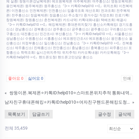
체 실종| 쌍둥이폰강남복제폰| 에프원복제폰 여주복제폰| 여주흥신소| 영등포복제폰|
용인복제폰| 원주복제폰| 원주흥신소『▷⭐ 카톡ID:help010 ⭐◁』위치조회| 이천복제
폰| 이천흥신소 인천복제폰| 인천흥신소| 입출국조회 재산조회| 전과조회| 전주복제
폰| 전주흥신소| 정읍복제폰| 정읍흥신소| 주소찾기| 증거수집| 직장조회| 진료기록|
창원복제폰| 창원흥신소| 춘천복제폰| 카드내역| 카톡대화내용| 택배조회| 해결사
『▷⭐ 카톡ID:help010 ⭐◁』해킹복제폰| 휴대폰위치찾기| 흥신소카톡해킹| 경기도흥
신소| 경남흥신소| 경북흥신소| 경주흥신소| 공주흥신소| 광주흥신소| 구리흥신소| 대
구흥신소 대전흥신소| 민간조사| 부산흥신소『▷⭐ 카톡ID:help010 ⭐◁』서울흥신소|
성남흥신소| 수원흥신소| 시흥흥신소| 에프원민간조사| 에프원흥신소| 용인흥신소 울
산흥신소| 의정부흥신소| 일산흥신소| 전남흥신소『▷⭐ 카톡ID:help010 ⭐◁』전북흥
신소| 제주흥신소| 진해흥신소| 천안흥신소| 충남흥신소| 충북흥신소| 파주흥신소| 포
항흥신소 학력조회| 실시간위치추적| 위치추적| 카카오톡내용| 카카오톡해킹『▷⭐
카톡ID:help010 ⭐◁』핸드폰도청| 핸드폰고민상담 흥신소
좋아요
0
싫어요
0
인쇄
«
쌍둥이폰.복제폰⭐카톡ID:help010⭐스마트폰위치추적 통화내역조회등정보확인하는방법
남자친구휴대폰해킹⭐카톡ID:help010⭐여자친구핸드폰해킹도청#휴대폰해킹업체#스마트폰해킹해드립니다
»
목록보기
답글쓰기
글수정
글삭제
전체 35,459