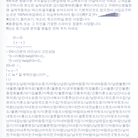
❗❗복제폰 쌍둥이폰 주의할점:(다른업체랑 비교해보시면 아실테지만 저희는 고개님들
요구하시면 최소한 실제상대폰 감시앱(복제폰)툴은 확인시켜드리고 구매하신분들한
텐 실제작동되는 테스트결과물을 보여드리며 이 기본적인것도 없으면서 선입요구하
는곳은 100%허위업체라고 의심부터하셔야 됩니다)❗❗(۳˚Д˚)۳= ▁▂▃▅▆▇█▓▒
❌간보기, 찔러보기, 개소리, 헛소리하실 분은 사양합니다.
❌동종업계, 또는 그 지인을 가장한 스파이도 정중히 사양합니다.
❗❗단순 호기심에 문의할 분들은 연락 주지 마세요
.⠀⠀ ᘏ ⑅ ᘏ
⠀⠀⠀( •̤ ༝ •̤ )
━━━∪∪━━━
✅24시간문의 라인상사 고민상담
『▷⭐카톡ID:help010⭐◁』
『▷⭐라인:help010⭐◁』
|ᘏ⑅ᘏ .✨⸒⸒
| ᴗ͈.ᴗ͈⸝⸝꒱
| ⊂ ꒱๑.* 잘 부탁드립니다*•.¸¸
| ∪
바람피는남편/바람피는증거/바람난남편/남편바람증거/아내바람증거/남편불륜/아
내불륜/불륜위자료/불륜이혼/불륜증거/공무원불륜/직장불륜/교사불륜/군인불륜/
동창회불륜/대기업불륜/카톡증거/불륜처벌/간통위자료/간통이혼소송/상간녀소송
위자료/상간녀소송증거/상간녀복수/이혼후상간녀소송/남편외도/외도증거수집/남
편외도이혼소송/남편외도증거수집/직장상사와외도/남편외도증거/배우자뒷조사/
바람난남편/아내뒷조사/예비신랑/예비신부/내연녀/내연남흥신소뒷조사/배우자외
도/불륜/바람피는증거/이혼증거등조사방법/바람피는배우자뒷조사/남편뒷조사/아
내뒷조사/흥신소사람뒷조사/결혼할여자뒷조사/결혼전뒷조사/인스타뒷조사/바람
난아내잡는법/남편바람증거잡기/아내바람증거잡기/바람난남편잡는법/바람난남편
잡기/아내불륜현장/남편불륜현장/바람난아내증거/바람난남편찾기/바람피는물증/
바람난아내추적/바람난여자친구/바람난남자친구/바람난애인/바람피는애인/남자
친구바람/여자친구바람/여자친구바람의심/남자친구바람의심/여자친구뒷조사/남