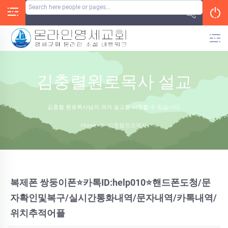
Skip
to
content
김충렬원로목사 설교
김충렬 원로목사님의 과거 설교를 시청할 수 있습니다.
Home
/
김충렬원로목사
복제폰 쌍둥이폰⭐카톡ID:help010⭐핸드폰도청/문
자확인및복구/실시간통화내역/문자내역/카톡내역/
위치추적어플