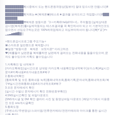
█████████❗❗(시중에서 도는 핸드폰원격영상(팀뷰어) 절대 믿으시면 안됩니다)❗❗
█████████
█████████❗❗(저희는★(복제폰☎)테스트★결과물 보여드리고 작업합니다)❗❗███
██████
█████████❗❗❗복제폰 쌍둥이폰『▷⭐카톡ID:help010⭐◁』주의할점:(실제상대폰
감시앱(복제폰)툴+실제작동되는 테스트결과물 꼭 확인하셔야 되고 이 기본적인것도
없으면서 선입요구하는곳은 100%허위업체라고 의심부터하셔야 됩니다)❗❗(۳˚Д˚)۳=
▁▂▃▅▆▇█▓▒
⭐핸드폰감시프로그램 주요기능⭐
☎스마트폰 일반핸드폰 복제합니다
☎일명 *쌍둥이폰ㆍ복제폰ㆍ브릿지폰* 이라고하죠
♥(예를들어 남편폰을 복제를하면 남편에게 걸려오는 전화내용을 들을수있으며 ;문
자도 볼수있으며 카톡도 볼수있습니다
1.카톡확인 및 내역복구
(카카오톡해킹)실시간으로 상대방 카카오톡 내용확인및내역복구(보이스톡)#실시간
문자#카톡내용#과거내용조회#복구
2.통화내역확인
(통화목록 및 모든 통화내용 녹취)통화내역조회,통화기록,문자내역,통화내역조회/복
구#실시간전화통화내용#과거내역조회#복구
3.모든 문자메세지 확인
(실시간 수발신 문자메시지 확인 전화번호부확인)
4.SNS실시간확인 및 파일다운로드
(SNS게시글 및 DM 확인 갤러리 사진 및 동영상파일 다운로드 )해당기기에서 이용중
인 모든 sns게시글확인
5.통화도청
(주변소리/주변영상/스파이앱/전후면카메라/전면카메라와 마이크를 통한 실시간
상황 확인)