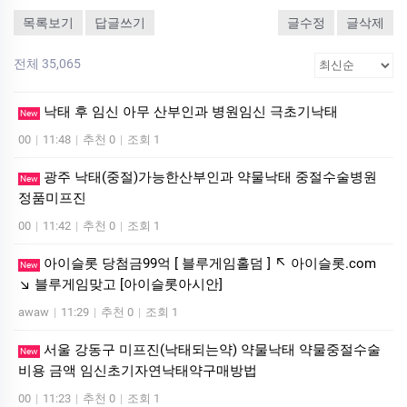
목록보기
답글쓰기
글수정
글삭제
전체 35,065
낙태 후 임신 아무 산부인과 병원임신 극초기낙­태
New
00
|
11:48
|
추천 0
|
조회 1
광주 낙태(중절)가능한산부인과 약물낙태 중절수술병원
New
정품미­프진
00
|
11:42
|
추천 0
|
조회 1
아이슬롯 당첨금99억 [ 블루게임홀덤 ] ↖ 아이슬롯.com
New
↘ 블루게임맞고 [아이슬롯아시안]
awaw
|
11:29
|
추천 0
|
조회 1
서울 강동구 미프진(낙태되는약) 약물낙태 약물중절수술
New
비용 금액 임신초기자연낙태약구매방법
00
|
11:23
|
추천 0
|
조회 1