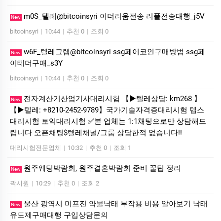
m0S_텔레@bitcoinsyri 이더리움전송 리플전송대행_j5V
New
bitcoinsyri
|
10:44
|
추천 0
|
조회 0
w6F_텔레그램@bitcoinsyri ssg페이코인구매방법 ssg페
New
이테더구매_s3Y
bitcoinsyri
|
10:44
|
추천 0
|
조회 0
전자계산기산업기사대리시험 【▶텔레상담: km268 】
New
【▶텔레: +8210-2452-9789】국가기술자격증대리시험 텝스
대리시험 토익대리시험 ✅본 업체는 1:1채팅으로만 상담해드
립니다 오픈채팅$텔레채널/그룹 상담한적 없습니다!!
대리시험전문업체
|
10:32
|
추천 0
|
조회 1
원주웨딩박람회, 원주결혼박람회 준비 꿀팁 정리
New
곽시원
|
10:29
|
추천 0
|
조회 2
울산 광역시 미프진 약물낙태 부작용 비용 알아보기 낙태
New
유도제구매대행 구입상담문의