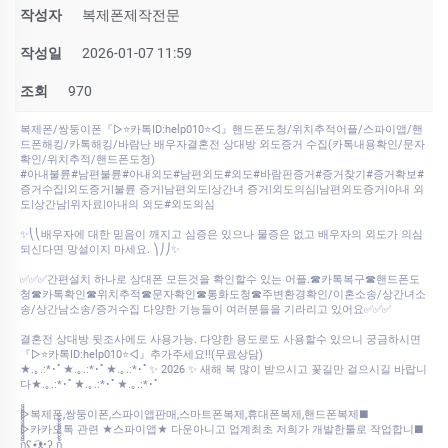
작성자
복제폰제작전문
작성일
2026-01-07 11:59
조회
970
복제폰/쌍둥이폰『▷⭐카톡ID:help010⭐◁』핸드폰도청/위치추적어플/스파이앱/핸
드폰해킹/카톡해킹/바람난 배우자결혼전 상대방 외도증거 수집(카톡내용확인/문자
확인/위치추적/핸드폰도청)
#아내불륜#남편불륜#아내외도#남편외도#외도#바람핀증거#증거찾기#증거확보#
증거수집|외도증거|불륜 증거|남편외도|상간녀 증거|외도의심|남편외도증거|아내 외
도|상간남|위자료|아내의 외도#외도의심
✨⎝⎝배우자에 대한 믿음이 깨지고 심증은 있으나 물증은 없고 배우자의 외도가 의심
되신다면 망설이지 마세요. ⎞⎠⎠✨
✅✅✅간편설치 하나로 상대폰 모든것을 확인할수 있는 어플.☎카톡복구☎핸드폰도
청☎카톡확인☎위치추적☎문자확인☎통화도청☎주변환경확인/이혼소송/상간녀소
송/상간남소송/증거수집 다양한 기능들이 여러분들을 기라리고 있어요✅✅✅
결혼전 상대방 뒷조사에도 사용가능. 다양한 용도로도 사용할수 있으니 궁금하시면
『▷⭐카톡ID:help010⭐◁』추가주세요!!(무료상담)
★.｡.:*･ﾟ★.｡.:*･ﾟ★.｡.:*･ﾟ✨ 2026 ✨ 새해 복 많이 받으시고 꽃길만 걸으시길 바랍니
다★.｡.:*･ﾟ★.｡.:*･ﾟ★.｡.:*･ﾟ
▷복제폰,쌍둥이폰,스파이앱판매,스마트폰복제,휴대폰복제,핸드폰복제■
▷카카오톡 관련 ★스파이앱★ 다운아니고 업계최초 저희가 개발한툴로 작업합니■
ก็็็็็็็็็็็็็ʕ•͡ᴥ•ʔ ก้้้้้้้้้้้