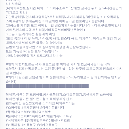
6.위치추적
(위치기록정보,실시간 위치，아이피주소추적 )상대방 실시간 위치 및 24시간동안의
위치로그 확인）
7.단톡방해킹/인스타그램해킹/트위터해킹/페이스북해킹/라인해킹 카카오톡해킹
스마트폰해킹 휴대폰해킹 이메일해킹 이메일비밀 번호확인가능합니다
(관공소를 제외한 모든 이메일비밀 번호확인가능합니다.네이버,다음,구글,핫메일,네
이트온,인스타그램,트위터및기타각종서버비밀번호확인 )
8.모든 어플리케이션 활동내역 확인
(모든 통화내역 및 녹취, 카카오톡 해킹, 인스타 해킹, 위치추적, 페이스북 해킹 외 상
대방기기에서의 모든 활동내역 확인가능
폰번호 연동계정작업으로 상대방의 일상을 확인할수있습니다
모든 기능은 PC랑폰 모두 가능합니다
기타/상황에맞춰 감시프로그램제작 가능
❌언제 막힐지모르는 유사 프로그램 및 복제폰 사기에 조심하시길 바랍니다
❌요즘시대에 카톡도못보는 그런 문자만 볼수있는 싸구려 프로그램에 현혹되지 마시
길 바랍니다
❌기타 비밀스런 상담은 협의후 진행해드립니다 (무리한요구 및 해킹의뢰는 받지않
습니다)
████████████████████████████████████
복제폰.쌍둥이폰.도청어플.카카오톡해킹.스마트폰해킹.용산복제폰.스파이앱
복제폰.쌍둥이폰.핸드폰도청 카톡해킹.IT흥신소.
핸드폰해킹.용산쌍둥이폰.스파이앱.위치추적어플
#스파이앱 #복제폰판매 #쌍둥이폰팝니다
#통화내역조회#카톡내역조회★
#문자내역조회#카톡해킹#삭제한카톡내역복구
#삭제된카톡내용확인및복구#수발신내역조회
#카톡해킹 #카톡복구 #카카오톡복구