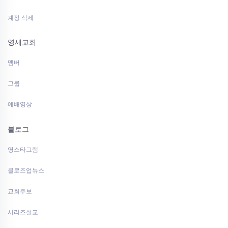
계정 삭제
영세교회
멤버
그룹
예배영상
블로그
영스타그램
클로즈업뉴스
교회주보
시리즈설교