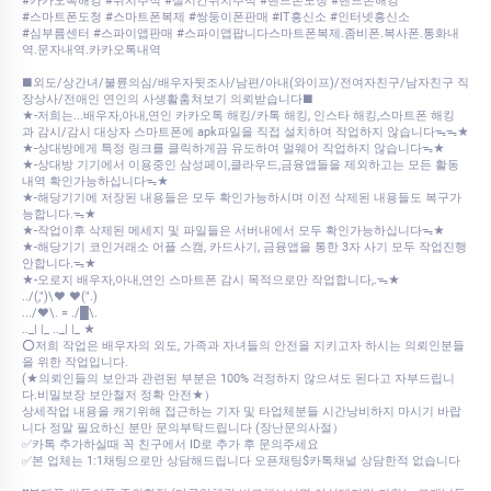
#카카오톡해킹 #위치추적 #실시간위치추적 #핸드폰도청 #핸드폰해킹
#스마트폰도청 #스마트폰복제 #쌍둥이폰판매 #IT흥신소 #인터넷흥신소
#심부름센터 #스파이앱판매 #스파이앱팝니다스마트폰복제.좀비폰.복사폰.통화내
역.문자내역.카카오톡내역
■외도/상간녀/불륜의심/배우자뒷조사/남편/아내(와이프)/전여자친구/남자친구 직
장상사/전애인 연인의 사생활훔쳐보기 의뢰받습니다■
★-저희는...배우자,아내,연인 카카오톡 해킹/카톡 해킹, 인스타 해킹,스마트폰 해킹
과 감시/감시 대상자 스마트폰에 apk파일을 직접 설치하여 작업하지 않습니다ᯓᯓ★
★-상대방에게 특정 링크를 클릭하게끔 유도하여 멀웨어 작업하지 않습니다ᯓ★
★-상대방 기기에서 이용중인 삼성페이,클라우드,금융앱들을 제외하고는 모든 활동
내역 확인가능하십니다ᯓ★
★-해당기기에 저장된 내용들은 모두 확인가능하시며 이전 삭제된 내용들도 복구가
능합니다.ᯓ★
★-작업이후 삭제된 메세지 및 파일들은 서버내에서 모두 확인가능하십니다ᯓ★
★-해당기기 코인거래소 어플 스캠, 카드사기, 금융앱을 통한 3자 사기 모두 작업진행
안합니다.ᯓ★
★-오로지 배우자,아내,연인 스마트폰 감시 목적으로만 작업합니다,.ᯓ★
../(,")\♥ ♥(".)
.../♥\. = ./█\.
.._| |_ .._| |_ ★
⭕저희 작업은 배우자의 외도, 가족과 자녀들의 안전을 지키고자 하시는 의뢰인분들
을 위한 작업입니다.
(★의뢰인들의 보안과 관련된 부분은 100% 걱정하지 않으셔도 된다고 자부드립니
다.비밀보장 보안철저 정확 안전★）
상세작업 내용을 캐기위해 접근하는 기자 및 타업체분들 시간낭비하지 마시기 바랍
니다 정말 필요하신 분만 문의부탁드립니다 (장난문의사절）
✅카톡 추가하실때 꼭 친구에서 ID로 추가 후 문의주세요
✅본 업체는 1:1채팅으로만 상담해드립니다 오픈채팅$카톡채널 상담한적 없습니다