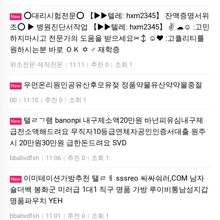
⭕️대리시험전문⭕️ 【▶▶텔레: hxm2345】 잔액증명서위
New
조⭕️ ▶ 병원진단서작업 【▶▶텔레: hxm2345】 ✌ ☁☺ ː고민
하지마시고 전문가의 도움을 받으세요✂↕ ☺♥ ː고퀄리티를
원하시는분 바로 ＯＫ ✡ ♂ 재학증
위조전문-제작전문
|
11:11
|
추천 0
|
조회 1
우먼온리원인공유산후모유젖 정품약물유산약약물중절
New
00
|
11:10
|
추천 0
|
조회 1
탤ㄹㄱ램 banonpi 내구제소액20만원 바넌피유심내구제
New
급전소액해드려요 무직자10등급연체자공인인증서대출 원주
시 20만원30만원 급한돈드려요 SVD
bbabvdfsh
|
11:06
|
추천 0
|
조회 1
이미테이션가방추천 탤ㄹㅔ sssreo 싸싸숴러,COM 남자
New
숄더백 봉화군 미러급 1대1 직구 명품 가방 루이비통남성지갑
명품파우치 YEH
bbabvdfsh
|
11:01
|
추천 0
|
조회 1