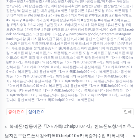
자친구뒷조사/애인뒷조사/흥신소뒷조사방법/남친바람잡는법/여자친구바람잡는
법/남자친구바람잡는법/애인이바람피는지확인하는방법/남편바람잡는법/외도증거
잡는법/바람피는 남편 대처방법,#복제폰 #쌍둥이폰 #휴대폰도청 #스마트폰해킹 #
위치추적전문 #남편뒷조사 #아내뒷조사 #위치추적앱 #휴대폰도청 #외도증거확보
#카톡복구 #통화내역서조회 #문자발신위치추적 #쌍둥이폰 #복제폰 #스마트폰도
청 #위치추적 #스파이앱 #남편뒷조사 #아내뒷조사 #위치추적앱 #휴대폰도청 #외
도증거확보 #카톡복구 #통화내역조회 #사진동영상확인,포렌식,페이스북 해킹,faceb
ook hacking,인스타그램,네이버,다음,구글,naver,daum.google,instagram,instagram
hacking,사람 찾기,사람찾기,친구찾기,흥신소,사이버 흥신소,인터넷흥신소,모바일흥
신소,청부해킹,심부름센터,뒷조사,심부름센터 뒷조사,심부름센터 사람찾기,심부름센
터 비용,불륜,불륜 찾기,불륜증거,이혼,이혼소송,스파이앱,홈페이지 해킹,웹페이지 해
킹,스마트폰 해킹,스마트폰,스마트폰해킹,스마트폰 도청,스마트폰도청,스마트폰 해킹
어플,스마트폰 해킹 앱,카카오톡 해킹,도청,스마트폰 도청용산복제폰『▷⭐ 카톡ID:he
lp010 ⭐◁』복제폰팝니다 용산복제폰『▷⭐ 카톡ID:help010 ⭐◁』복제폰팝니다 용
산복제폰『▷⭐ 카톡ID:help010 ⭐◁』복제폰팝니다 용산복제폰『▷⭐ 카톡ID:help01
0 ⭐◁』복제폰팝니다 용산복제폰『▷⭐ 카톡ID:help010 ⭐◁』복제폰팝니다 용산복
제폰『▷⭐ 카톡ID:help010 ⭐◁』복제폰팝니다 용산복제폰『▷⭐ 카톡ID:help010 ⭐
◁』복제폰팝니다 용산복제폰『▷⭐ 카톡ID:help010 ⭐◁』복제폰팝니다 용산복제폰
『▷⭐ 카톡ID:help010 ⭐◁』복제폰팝니다 용산복제폰『▷⭐ 카톡ID:help010 ⭐◁』복
제폰팝니다 용산복제폰『▷⭐ 카톡ID:help010 ⭐◁』복제폰팝니다 용산복제폰『▷⭐
카톡ID:help010 ⭐◁』복제폰팝니다 용산복제폰『▷⭐ 카톡ID:help010 ⭐◁』복제폰
팝니다 용산복제폰『▷⭐ 카톡ID:help010 ⭐◁』복제폰팝니
좋아요
0
싫어요
0
인쇄
«
복제폰/쌍둥이폰『▷⭐카톡ID:help010⭐◁』핸드폰도청/위치추적어플/스파이앱/핸드폰해킹/카톡해킹/바람난 배우자결혼전 상대방 외도증거 수집(카톡내용확인/문자확인/위치추적/핸드폰도청)
남자친구핸드폰해킹⭐카톡ID:help010⭐카톡증거수집 카톡내역복구 복제폰 쌍둥이폰 팝니다
»