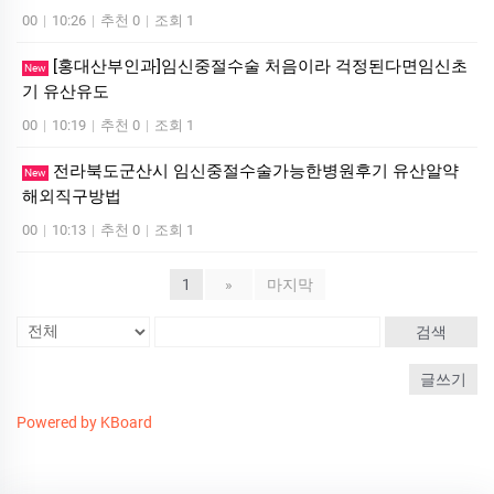
00
|
10:26
|
추천 0
|
조회 1
[홍대산부인과]임신중절수술 처음이라 걱정된다면임신초
New
기 유산유도
00
|
10:19
|
추천 0
|
조회 1
전라북도군산시 임신중절수술가능한병원후기 유산알약
New
해외직구방법
00
|
10:13
|
추천 0
|
조회 1
1
»
마지막
검색
글쓰기
Powered by KBoard