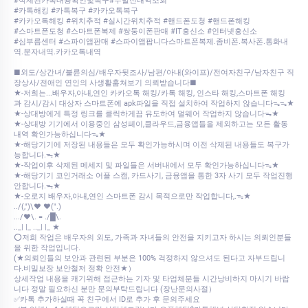
#삭제된카톡내용확인및복구#수발신내역조회
#카톡해킹 #카톡복구 #카카오톡복구
#카카오톡해킹 #위치추적 #실시간위치추적 #핸드폰도청 #핸드폰해킹
#스마트폰도청 #스마트폰복제 #쌍둥이폰판매 #IT흥신소 #인터넷흥신소
#심부름센터 #스파이앱판매 #스파이앱팝니다스마트폰복제.좀비폰.복사폰.통화내
역.문자내역.카카오톡내역
■외도/상간녀/불륜의심/배우자뒷조사/남편/아내(와이프)/전여자친구/남자친구 직
장상사/전애인 연인의 사생활훔쳐보기 의뢰받습니다■
★-저희는...배우자,아내,연인 카카오톡 해킹/카톡 해킹, 인스타 해킹,스마트폰 해킹
과 감시/감시 대상자 스마트폰에 apk파일을 직접 설치하여 작업하지 않습니다ᯓᯓ★
★-상대방에게 특정 링크를 클릭하게끔 유도하여 멀웨어 작업하지 않습니다ᯓ★
★-상대방 기기에서 이용중인 삼성페이,클라우드,금융앱들을 제외하고는 모든 활동
내역 확인가능하십니다ᯓ★
★-해당기기에 저장된 내용들은 모두 확인가능하시며 이전 삭제된 내용들도 복구가
능합니다.ᯓ★
★-작업이후 삭제된 메세지 및 파일들은 서버내에서 모두 확인가능하십니다ᯓ★
★-해당기기 코인거래소 어플 스캠, 카드사기, 금융앱을 통한 3자 사기 모두 작업진행
안합니다.ᯓ★
★-오로지 배우자,아내,연인 스마트폰 감시 목적으로만 작업합니다,.ᯓ★
../(,")\♥ ♥(".)
.../♥\. = ./█\.
.._| |_ .._| |_ ★
⭕저희 작업은 배우자의 외도, 가족과 자녀들의 안전을 지키고자 하시는 의뢰인분들
을 위한 작업입니다.
(★의뢰인들의 보안과 관련된 부분은 100% 걱정하지 않으셔도 된다고 자부드립니
다.비밀보장 보안철저 정확 안전★）
상세작업 내용을 캐기위해 접근하는 기자 및 타업체분들 시간낭비하지 마시기 바랍
니다 정말 필요하신 분만 문의부탁드립니다 (장난문의사절）
✅카톡 추가하실때 꼭 친구에서 ID로 추가 후 문의주세요