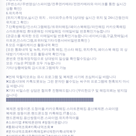
(주변소리/주변영상/스파이앱/전후면카메라/전면카메라와 마이크를 통한 실시간
상황 확인)
6.위치추적
(위치기록정보,실시간 위치，아이피주소추적 )상대방 실시간 위치 및 24시간동안의
위치로그 확인）
7.단톡방해킹/인스타그램해킹/트위터해킹/페이스북해킹/라인해킹 카카오톡해킹
스마트폰해킹 휴대폰해킹 이메일해킹 이메일비밀 번호확인가능합니다
(관공소를 제외한 모든 이메일비밀 번호확인가능합니다.네이버,다음,구글,핫메일,네
이트온,인스타그램,트위터및기타각종서버비밀번호확인 )
8.모든 어플리케이션 활동내역 확인
(모든 통화내역 및 녹취, 카카오톡 해킹, 인스타 해킹, 위치추적, 페이스북 해킹 외 상
대방기기에서의 모든 활동내역 확인가능
폰번호 연동계정작업으로 상대방의 일상을 확인할수있습니다
모든 기능은 PC랑폰 모두 가능합니다
기타/상황에맞춰 감시프로그램제작 가능
❌언제 막힐지모르는 유사 프로그램 및 복제폰 사기에 조심하시길 바랍니다
❌요즘시대에 카톡도못보는 그런 문자만 볼수있는 싸구려 프로그램에 현혹되지 마시
길 바랍니다
❌기타 비밀스런 상담은 협의후 진행해드립니다 (무리한요구 및 해킹의뢰는 받지않
습니다)
████████████████████████████████████
복제폰.쌍둥이폰.도청어플.카카오톡해킹.스마트폰해킹.용산복제폰.스파이앱
복제폰.쌍둥이폰.핸드폰도청 카톡해킹.IT흥신소.
핸드폰해킹.용산쌍둥이폰.스파이앱.위치추적어플
#스파이앱 #복제폰판매 #쌍둥이폰팝니다
#통화내역조회#카톡내역조회★
#문자내역조회#카톡해킹#삭제한카톡내역복구