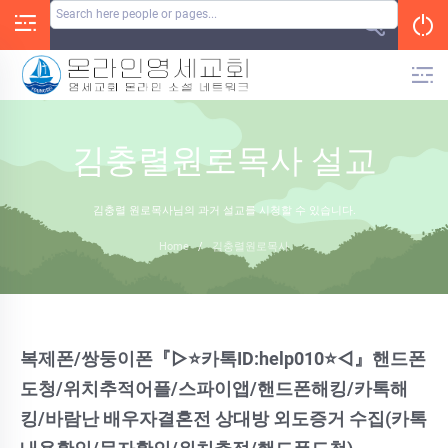
Skip
to
content
김충렬원로목사 설교
김충렬 원로목사님의 과거 설교를 시청할 수 있습니다.
Home
/
김충렬원로목사
복제폰/쌍둥이폰『▷⭐카톡ID:help010⭐◁』핸드폰
도청/위치추적어플/스파이앱/핸드폰해킹/카톡해
킹/바람난 배우자결혼전 상대방 외도증거 수집(카톡