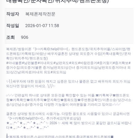
내용확인/문자확인/위치추적/핸드폰도청)
작성자
복제폰제작전문
작성일
2026-01-07 11:58
조회
906
복제폰/쌍둥이폰『▷⭐카톡ID:help010⭐◁』핸드폰도청/위치추적어플/스파이앱/핸
드폰해킹/카톡해킹/바람난 배우자결혼전 상대방 외도증거 수집(카톡내용확인/문자
확인/위치추적/핸드폰도청)
#아내불륜#남편불륜#아내외도#남편외도#외도#바람핀증거#증거찾기#증거확보#
증거수집|외도증거|불륜 증거|남편외도|상간녀 증거|외도의심|남편외도증거|아내 외
도|상간남|위자료|아내의 외도#외도의심
✨⎝⎝배우자에 대한 믿음이 깨지고 심증은 있으나 물증은 없고 배우자의 외도가 의심
되신다면 망설이지 마세요. ⎞⎠⎠✨
✅✅✅간편설치 하나로 상대폰 모든것을 확인할수 있는 어플.☎카톡복구☎핸드폰도
청☎카톡확인☎위치추적☎문자확인☎통화도청☎주변환경확인/이혼소송/상간녀소
송/상간남소송/증거수집 다양한 기능들이 여러분들을 기라리고 있어요✅✅✅
결혼전 상대방 뒷조사에도 사용가능. 다양한 용도로도 사용할수 있으니 궁금하시면
『▷⭐카톡ID:help010⭐◁』추가주세요!!(무료상담)
★.｡.:*･ﾟ★.｡.:*･ﾟ★.｡.:*･ﾟ✨ 2026 ✨ 새해 복 많이 받으시고 꽃길만 걸으시길 바랍니
다★.｡.:*･ﾟ★.｡.:*･ﾟ★.｡.:*･ﾟ
▷복제폰,쌍둥이폰,스파이앱판매,스마트폰복제,휴대폰복제,핸드폰복제■