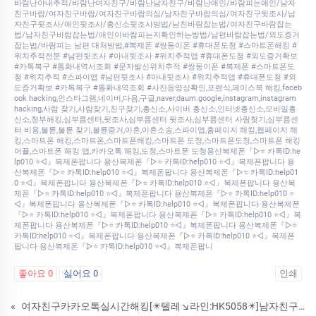
바람난아내추적/바람난여자친구/바람난남자친구/바람난애인/바람피는애인/남자
친구바람/여자친구바람/여자친구바람의심/남자친구바람의심/여자친구뒷조사/남
자친구뒷조사/애인뒷조사/흥신소뒷조사방법/남친바람잡는법/여자친구바람잡는
법/남자친구바람잡는법/애인이바람피는지확인하는방법/남편바람잡는법/외도증거
잡는법/바람피는 남편 대처방법,#복제폰 #쌍둥이폰 #휴대폰도청 #스마트폰해킹 #
위치추적전문 #남편뒷조사 #아내뒷조사 #위치추적앱 #휴대폰도청 #외도증거확보
#카톡복구 #통화내역서조회 #문자발신위치추적 #쌍둥이폰 #복제폰 #스마트폰도
청 #위치추적 #스파이앱 #남편뒷조사 #아내뒷조사 #위치추적앱 #휴대폰도청 #외
도증거확보 #카톡복구 #통화내역조회 #사진동영상확인,포렌식,페이스북 해킹,faceb
ook hacking,인스타그램,네이버,다음,구글,naver,daum.google,instagram,instagram
hacking,사람 찾기,사람찾기,친구찾기,흥신소,사이버 흥신소,인터넷흥신소,모바일흥
신소,청부해킹,심부름센터,뒷조사,심부름센터 뒷조사,심부름센터 사람찾기,심부름센
터 비용,불륜,불륜 찾기,불륜증거,이혼,이혼소송,스파이앱,홈페이지 해킹,웹페이지 해
킹,스마트폰 해킹,스마트폰,스마트폰해킹,스마트폰 도청,스마트폰도청,스마트폰 해킹
어플,스마트폰 해킹 앱,카카오톡 해킹,도청,스마트폰 도청용산복제폰『▷⭐ 카톡ID:he
lp010 ⭐◁』복제폰팝니다 용산복제폰『▷⭐ 카톡ID:help010 ⭐◁』복제폰팝니다 용
산복제폰『▷⭐ 카톡ID:help010 ⭐◁』복제폰팝니다 용산복제폰『▷⭐ 카톡ID:help01
0 ⭐◁』복제폰팝니다 용산복제폰『▷⭐ 카톡ID:help010 ⭐◁』복제폰팝니다 용산복
제폰『▷⭐ 카톡ID:help010 ⭐◁』복제폰팝니다 용산복제폰『▷⭐ 카톡ID:help010 ⭐
◁』복제폰팝니다 용산복제폰『▷⭐ 카톡ID:help010 ⭐◁』복제폰팝니다 용산복제폰
『▷⭐ 카톡ID:help010 ⭐◁』복제폰팝니다 용산복제폰『▷⭐ 카톡ID:help010 ⭐◁』복
제폰팝니다 용산복제폰『▷⭐ 카톡ID:help010 ⭐◁』복제폰팝니다 용산복제폰『▷⭐
카톡ID:help010 ⭐◁』복제폰팝니다 용산복제폰『▷⭐ 카톡ID:help010 ⭐◁』복제폰
팝니다 용산복제폰『▷⭐ 카톡ID:help010 ⭐◁』복제폰팝니
좋아요
0
싫어요
0
인쇄
«
여자친구카카오톡실시간해킹[✴️텔레↘라인:HK5058✴️]남자친구카톡해킹#삼성핸드폰해킹#휴대폰해킹의뢰받습니다