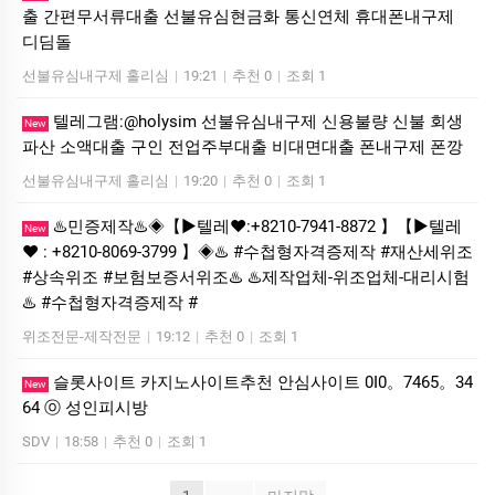
출 간편무서류대출 선불유심현금화 통신연체 휴대폰내구제
디딤돌
선불유심내구제 홀리심
|
19:21
|
추천 0
|
조회 1
텔레그램:@holysim 선불유심내구제 신용불량 신불 회생
New
파산 소액대출 구인 전업주부대출 비대면대출 폰내구제 폰깡
선불유심내구제 홀리심
|
19:20
|
추천 0
|
조회 1
♨️민증제작♨️◈【▶텔레♥:+8210-7941-8872 】【▶텔레
New
♥ : +8210-8069-3799 】◈♨️ #수첩형자격증제작 #재산세위조
#상속위조 #보험보증서위조♨️ ♨️제작업체-위조업체-대리시험
♨️ #수첩형자격증제작 #
위조전문-제작전문
|
19:12
|
추천 0
|
조회 1
슬롯사이트 카지노사이트추천 안심사이트 0I0。7465。34
New
64 ⓞ 성인피시방
SDV
|
18:58
|
추천 0
|
조회 1