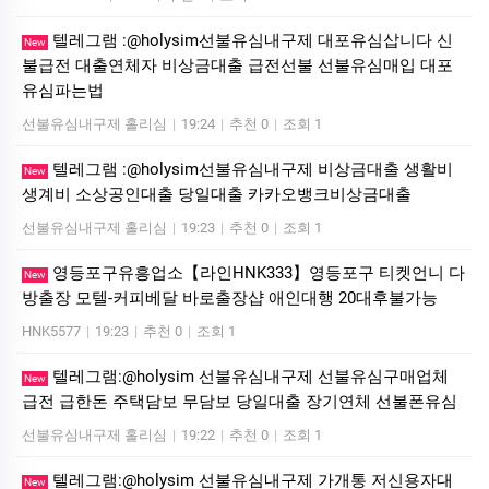
텔레그램 :@holysim선불유심내구제 대포유심삽니다 신
New
불급전 대출연체자 비상금대출 급전선불 선불유심매입 대포
유심파는법
선불유심내구제 홀리심
|
19:24
|
추천 0
|
조회 1
텔레그램 :@holysim선불유심내구제 비상금대출 생활비
New
생계비 소상공인대출 당일대출 카카오뱅크비상금대출
선불유심내구제 홀리심
|
19:23
|
추천 0
|
조회 1
영등포구유흥업소【라인HNK333】영등포구 티켓언니 다
New
방출장 모텔-커피베달 바로출장샵 애인대행 20대후불가능
HNK5577
|
19:23
|
추천 0
|
조회 1
텔레그램:@holysim 선불유심내구제 선불유심구매업체
New
급전 급한돈 주택담보 무담보 당일대출 장기연체 선불폰유심
선불유심내구제 홀리심
|
19:22
|
추천 0
|
조회 1
텔레그램:@holysim 선불유심내구제 가개통 저신용자대
New