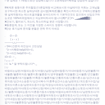
✅본 업체는 1:1채팅으로만 상담해드립니다 오픈채팅$카톡채널 상담한적 없습니다
❗❗복제폰 쌍둥이폰 주의할점:(다른업체랑 비교해보시면 아실테지만 저희는 고개님들
요구하시면 최소한 실제상대폰 감시앱(복제폰)툴은 확인시켜드리고 구매하신분들한
텐 실제작동되는 테스트결과물을 보여드리며 이 기본적인것도 없으면서 선입요구하
는곳은 100%허위업체라고 의심부터하셔야 됩니다)❗❗(۳˚Д˚)۳= ▁▂▃▅▆▇█▓▒
❌간보기, 찔러보기, 개소리, 헛소리하실 분은 사양합니다.
❌동종업계, 또는 그 지인을 가장한 스파이도 정중히 사양합니다.
❗❗단순 호기심에 문의할 분들은 연락 주지 마세요
.⠀⠀ ᘏ ⑅ ᘏ
⠀⠀⠀( •̤ ༝ •̤ )
━━━∪∪━━━
✅24시간문의 라인상사 고민상담
『▷⭐카톡ID:help010⭐◁』
『▷⭐라인:help010⭐◁』
|ᘏ⑅ᘏ .✨⸒⸒
| ᴗ͈.ᴗ͈⸝⸝꒱
| ⊂ ꒱๑.* 잘 부탁드립니다*•.¸¸
| ∪
바람피는남편/바람피는증거/바람난남편/남편바람증거/아내바람증거/남편불륜/아
내불륜/불륜위자료/불륜이혼/불륜증거/공무원불륜/직장불륜/교사불륜/군인불륜/
동창회불륜/대기업불륜/카톡증거/불륜처벌/간통위자료/간통이혼소송/상간녀소송
위자료/상간녀소송증거/상간녀복수/이혼후상간녀소송/남편외도/외도증거수집/남
편외도이혼소송/남편외도증거수집/직장상사와외도/남편외도증거/배우자뒷조사/
바람난남편/아내뒷조사/예비신랑/예비신부/내연녀/내연남흥신소뒷조사/배우자외
도/불륜/바람피는증거/이혼증거등조사방법/바람피는배우자뒷조사/남편뒷조사/아
내뒷조사/흥신소사람뒷조사/결혼할여자뒷조사/결혼전뒷조사/인스타뒷조사/바람
난아내잡는법/남편바람증거잡기/아내바람증거잡기/바람난남편잡는법/바람난남편
잡기/아내불륜현장/남편불륜현장/바람난아내증거/바람난남편찾기/바람피는물증/