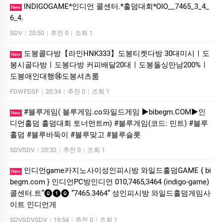
INDIGOGAME*인디언 콜센터.*홀덤대회*OIO__7465_3_4_
New
6_4.
SDV
|
20:50
|
추천 0
|
조회 1
도봉콜다방【라인HNK333】도봉티켓다방 30대미시ㅣ도
New
봉시골다방ㅣ도봉다방 커피배달20대ㅣ도봉돌싱만남200%ㅣ
도봉애인대행⑭도봉셔츠룸
FDWFDSF
|
20:34
|
추천 0
|
조회 1
#블루게임( 블루게임.co와일드게임 ▶bibegm.COM▶인
New
디언홀덤 홀덤대회 토너먼트m) #블루게임(코드: 민트) #블루
홀덤 #블루바둑이 #블루맞고 #블루슬롯
SDVSDV
|
20:32
|
추천 0
|
조회 1
인디언game카­지노사이성인피시방 와일드홀덤GAME { bi
New
begm.com } 인디언PC방인디언 010,7465,3464 (indigo-game)
콜센터.트”⓿❶⓿ ”7465.3464” 성인피시방 와일드홀덤게임사
이트 인디언게
SDVSDVSDV
|
19:54
|
추천 0
|
조회 1