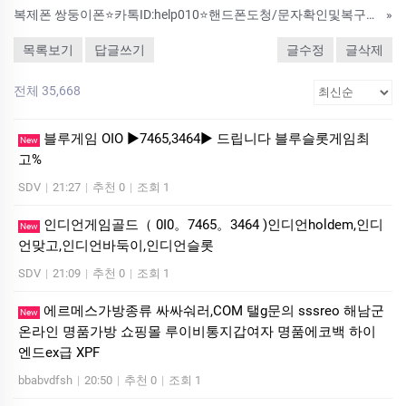
복제폰 쌍둥이폰⭐카톡ID:help010⭐핸드폰도청/문자확인및복구/실시간통화내역/문자내역/카톡내역/위치추적어플
»
목록보기
답글쓰기
글수정
글삭제
전체 35,668
블루게임 OIO ▶7465,3464▶ 드립니다 블루슬롯게임최
New
고%
SDV
|
21:27
|
추천 0
|
조회 1
인디언게임골드（ 0I0。7465。3464 )인디언holdem,인디
New
언맞고,인디언바둑이,인디언슬롯
SDV
|
21:09
|
추천 0
|
조회 1
에르메스가방종류 싸싸숴러,COM 탤g문의 sssreo 해남군
New
온라인 명품가방 쇼핑몰 루이비통지갑여자 명품에코백 하이
엔드ex급 XPF
bbabvdfsh
|
20:50
|
추천 0
|
조회 1