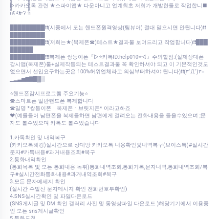
▷카카오톡 관련 ★스파이앱★ 다운아니고 업계최초 저희가 개발한툴로 작업합니■
ก็็็็็็็็็็็็็ʕ•͡ᴥ•ʔ ก้้้้้้้้้้้
█████████❗❗(시중에서 도는 핸드폰원격영상(팀뷰어) 절대 믿으시면 안됩니다)❗❗
█████████
█████████❗❗(저희는★(복제폰☎)테스트★결과물 보여드리고 작업합니다)❗❗███
██████
█████████❗❗❗복제폰 쌍둥이폰『▷⭐카톡ID:help010⭐◁』주의할점:(실제상대폰
감시앱(복제폰)툴+실제작동되는 테스트결과물 꼭 확인하셔야 되고 이 기본적인것도
없으면서 선입요구하는곳은 100%허위업체라고 의심부터하셔야 됩니다)❗❗(۳˚Д˚)۳=
▁▂▃▅▆▇█▓▒
⭐핸드폰감시프로그램 주요기능⭐
☎스마트폰 일반핸드폰 복제합니다
☎일명 *쌍둥이폰ㆍ복제폰ㆍ브릿지폰* 이라고하죠
♥(예를들어 남편폰을 복제를하면 남편에게 걸려오는 전화내용을 들을수있으며 ;문
자도 볼수있으며 카톡도 볼수있습니다
1.카톡확인 및 내역복구
(카카오톡해킹)실시간으로 상대방 카카오톡 내용확인및내역복구(보이스톡)#실시간
문자#카톡내용#과거내용조회#복구
2.통화내역확인
(통화목록 및 모든 통화내용 녹취)통화내역조회,통화기록,문자내역,통화내역조회/복
구#실시간전화통화내용#과거내역조회#복구
3.모든 문자메세지 확인
(실시간 수발신 문자메시지 확인 전화번호부확인)
4.SNS실시간확인 및 파일다운로드
(SNS게시글 및 DM 확인 갤러리 사진 및 동영상파일 다운로드 )해당기기에서 이용중
인 모든 sns게시글확인
5.통화도청