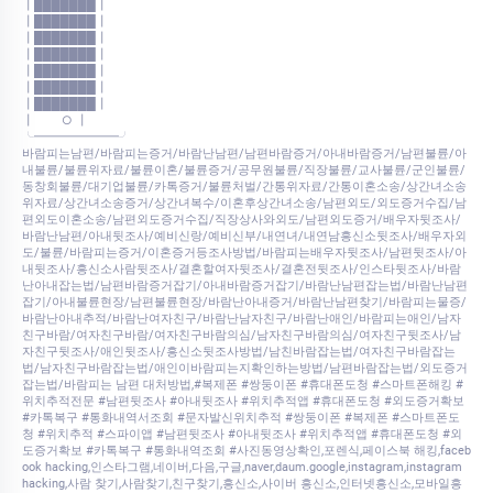
┃███████┃
┃███████┃
┃███████┃
┃███████┃
┃███████┃
┃███████┃
┃███████┃
┃ ○ ┃
╰━━━━━━━╯
바람피는남편/바람피는증거/바람난남편/남편바람증거/아내바람증거/남편불륜/아
내불륜/불륜위자료/불륜이혼/불륜증거/공무원불륜/직장불륜/교사불륜/군인불륜/
동창회불륜/대기업불륜/카톡증거/불륜처벌/간통위자료/간통이혼소송/상간녀소송
위자료/상간녀소송증거/상간녀복수/이혼후상간녀소송/남편외도/외도증거수집/남
편외도이혼소송/남편외도증거수집/직장상사와외도/남편외도증거/배우자뒷조사/
바람난남편/아내뒷조사/예비신랑/예비신부/내연녀/내연남흥신소뒷조사/배우자외
도/불륜/바람피는증거/이혼증거등조사방법/바람피는배우자뒷조사/남편뒷조사/아
내뒷조사/흥신소사람뒷조사/결혼할여자뒷조사/결혼전뒷조사/인스타뒷조사/바람
난아내잡는법/남편바람증거잡기/아내바람증거잡기/바람난남편잡는법/바람난남편
잡기/아내불륜현장/남편불륜현장/바람난아내증거/바람난남편찾기/바람피는물증/
바람난아내추적/바람난여자친구/바람난남자친구/바람난애인/바람피는애인/남자
친구바람/여자친구바람/여자친구바람의심/남자친구바람의심/여자친구뒷조사/남
자친구뒷조사/애인뒷조사/흥신소뒷조사방법/남친바람잡는법/여자친구바람잡는
법/남자친구바람잡는법/애인이바람피는지확인하는방법/남편바람잡는법/외도증거
잡는법/바람피는 남편 대처방법,#복제폰 #쌍둥이폰 #휴대폰도청 #스마트폰해킹 #
위치추적전문 #남편뒷조사 #아내뒷조사 #위치추적앱 #휴대폰도청 #외도증거확보
#카톡복구 #통화내역서조회 #문자발신위치추적 #쌍둥이폰 #복제폰 #스마트폰도
청 #위치추적 #스파이앱 #남편뒷조사 #아내뒷조사 #위치추적앱 #휴대폰도청 #외
도증거확보 #카톡복구 #통화내역조회 #사진동영상확인,포렌식,페이스북 해킹,faceb
ook hacking,인스타그램,네이버,다음,구글,naver,daum.google,instagram,instagram
hacking,사람 찾기,사람찾기,친구찾기,흥신소,사이버 흥신소,인터넷흥신소,모바일흥