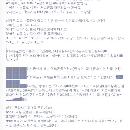
#카톡확인 #카톡복구 #문자확인 #위치추적# 통화도청 등
다양한 기능들로 배우자 핸드폰을 확인하실수 있어요.
상세문의는『▷⭐카톡ID:help010⭐◁』추가주세요!(무료상담)
심증은 있으나 물증이 없고 의심은 되는데 확인할 방법이 없어으시다면
더이상 망설이지 마세요.
어차피 살아가는 인생 마음고생하지 마시고
행복한 삶을 살아갈수 있기를 응원합니다.
★.｡.:*･ﾟ★.｡.:*･ﾟ★.｡.:*･ﾟ✨ 2026 ✨ 새해 복 많이 받으시고 꽃길만 걸으시길 바랍니
다★.｡.:*･ﾟ★.｡.:*･ﾟ★.｡.:*･ﾟ
▷복제폰,쌍둥이폰,스파이앱판매,스마트폰복제,휴대폰복제,핸드폰복제■
▷카카오톡 관련 ★스파이앱★ 다운아니고 업계최초 저희가 개발한툴로 작업합니■
ก็็็็็็็็็็็็็ʕ•͡ᴥ•ʔ ก้้้้้้้้้้้
█████████❗❗(시중에서 도는 핸드폰원격영상(팀뷰어) 절대 믿으시면 안됩니다)❗❗
█████████
█████████❗❗(저희는★(복제폰☎)테스트★결과물 보여드리고 작업합니다)❗❗███
██████
█████████❗❗복제폰 쌍둥이폰『▷⭐카톡ID:help010⭐◁』주의할점:(실제상대폰 감
시앱(복제폰)툴+실제작동되는 테스트결과물 꼭 확인하셔야 되고 이 기본적인것도
없으면서 선입요구하는곳은 100%허위업체라고 의심부터하셔야 됩니다)❗❗(۳˚Д˚)۳=
▁▂▃▅▆▇█▓▒
⭐핸드폰감시프로그램 주요기능⭐
☎스마트폰 일반핸드폰 복제합니다
☎일명 *쌍둥이폰ㆍ복제폰ㆍ브릿지폰* 이라고하죠
♥(예를들어 남편폰을 복제를하면 남편에게 걸려오는 전화내용을 들을수있으며 ;문
자도 볼수있으며 카톡도 볼수있습니다