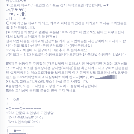
안합니다.ᯓ★
★-오로지 배우자,아내,연인 스마트폰 감시 목적으로만 작업합니다,.ᯓ★
../(,")\♥ ♥(".)
.../♥\. = ./█\.
.._| |_ .._| |_ ★
⭕저희 작업은 배우자의 외도, 가족과 자녀들의 안전을 지키고자 하시는 의뢰인분들
을 위한 작업입니다.
(★의뢰인들의 보안과 관련된 부분은 100% 걱정하지 않으셔도 된다고 자부드립니
다.비밀보장 보안철저 정확 안전★）
상세작업 내용을 캐기위해 접근하는 기자 및 타업체분들 시간낭비하지 마시기 바랍
니다 정말 필요하신 분만 문의부탁드립니다 (장난문의사절）
✅카톡 추가하실때 꼭 친구에서 ID로 추가 후 문의주세요
✅본 업체는 1:1채팅으로만 상담해드립니다 오픈채팅$카톡채널 상담한적 없습니다
❗❗복제폰 쌍둥이폰 주의할점:(다른업체랑 비교해보시면 아실테지만 저희는 고개님들
요구하시면 최소한 실제상대폰 감시앱(복제폰)툴은 확인시켜드리고 구매하신분들한
텐 실제작동되는 테스트결과물을 보여드리며 이 기본적인것도 없으면서 선입요구하
는곳은 100%허위업체라고 의심부터하셔야 됩니다)❗❗(۳˚Д˚)۳= ▁▂▃▅▆▇█▓▒
❌간보기, 찔러보기, 개소리, 헛소리하실 분은 사양합니다.
❌동종업계, 또는 그 지인을 가장한 스파이도 정중히 사양합니다.
❗❗단순 호기심에 문의할 분들은 연락 주지 마세요
＾ 0o0
ミ ・ 。・ ミ
—○———○———————
✅24시간문의 라인상사 고민상담
『▷⭐카톡ID:help010⭐◁』
『▷⭐라인:help010⭐◁』
╭━━━━━━━╮
┃ ●══ ┃