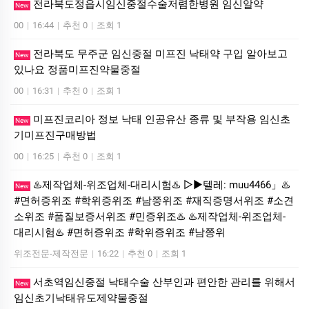
전라북도정읍시임신중절수술저렴한병원 임신알약
New
00
|
16:44
|
추천 0
|
조회 1
전라북도 무주군 임신중절 미프진 낙태약 구입 알아보고
New
있나요 정품미프진약물중절
00
|
16:31
|
추천 0
|
조회 1
미프진코리아 정보 낙태 인공유산 종류 및 부작용 임신초
New
기미프진구매방법
00
|
16:25
|
추천 0
|
조회 1
♨️제작업체-위조업체-대리시험♨️ ▷▶텔레: muu4466」♨️
New
#면허증위조 #학위증위조 #남쯩위조 #재직증명서위조 #소견
소위조 #품질보증서위조 #민증위조♨️ ♨️제작업체-위조업체-
대리시험♨️ #면허증위조 #학위증위조 #남쯩위
위조전문-제작전문
|
16:22
|
추천 0
|
조회 1
서초역임신중절 낙태수술 산부인과 편안한 관리를 위해서
New
임신초기낙태유도제약물중절