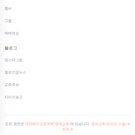
멤버
그룹
예배영상
블로그
영스타그램
클로즈업뉴스
교회주보
시리즈설교
모든 권한은
대한예수교장로회 영세교회
에 있습니다.
영세교회 온라인 소셜 네
트워크