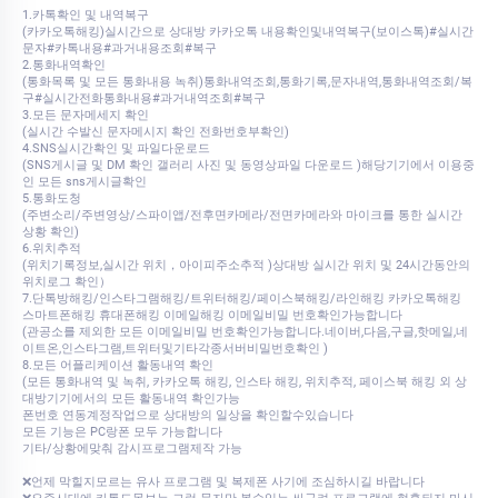
1.카톡확인 및 내역복구
(카카오톡해킹)실시간으로 상대방 카카오톡 내용확인및내역복구(보이스톡)#실시간
문자#카톡내용#과거내용조회#복구
2.통화내역확인
(통화목록 및 모든 통화내용 녹취)통화내역조회,통화기록,문자내역,통화내역조회/복
구#실시간전화통화내용#과거내역조회#복구
3.모든 문자메세지 확인
(실시간 수발신 문자메시지 확인 전화번호부확인)
4.SNS실시간확인 및 파일다운로드
(SNS게시글 및 DM 확인 갤러리 사진 및 동영상파일 다운로드 )해당기기에서 이용중
인 모든 sns게시글확인
5.통화도청
(주변소리/주변영상/스파이앱/전후면카메라/전면카메라와 마이크를 통한 실시간
상황 확인)
6.위치추적
(위치기록정보,실시간 위치，아이피주소추적 )상대방 실시간 위치 및 24시간동안의
위치로그 확인）
7.단톡방해킹/인스타그램해킹/트위터해킹/페이스북해킹/라인해킹 카카오톡해킹
스마트폰해킹 휴대폰해킹 이메일해킹 이메일비밀 번호확인가능합니다
(관공소를 제외한 모든 이메일비밀 번호확인가능합니다.네이버,다음,구글,핫메일,네
이트온,인스타그램,트위터및기타각종서버비밀번호확인 )
8.모든 어플리케이션 활동내역 확인
(모든 통화내역 및 녹취, 카카오톡 해킹, 인스타 해킹, 위치추적, 페이스북 해킹 외 상
대방기기에서의 모든 활동내역 확인가능
폰번호 연동계정작업으로 상대방의 일상을 확인할수있습니다
모든 기능은 PC랑폰 모두 가능합니다
기타/상황에맞춰 감시프로그램제작 가능
❌언제 막힐지모르는 유사 프로그램 및 복제폰 사기에 조심하시길 바랍니다