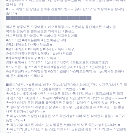
❌요즘시대에 카톡도못보는 그런 문자만 볼수있는 싸구려 프로그램에 현혹되지 마시
길 바랍니다
❌기타 비밀스런 상담은 협의후 진행해드립니다 (무리한요구 및 해킹의뢰는 받지않
습니다)
████████████████████████████████████
복제폰.쌍둥이폰.도청어플.카카오톡해킹.스마트폰해킹.용산복제폰.스파이앱
복제폰.쌍둥이폰.핸드폰도청 카톡해킹.IT흥신소.
핸드폰해킹.용산쌍둥이폰.스파이앱.위치추적어플
#스파이앱 #복제폰판매 #쌍둥이폰팝니다
#통화내역조회#카톡내역조회★
#문자내역조회#카톡해킹#삭제한카톡내역복구
#삭제된카톡내용확인및복구#수발신내역조회
#카톡해킹 #카톡복구 #카카오톡복구
#카카오톡해킹 #위치추적 #실시간위치추적 #핸드폰도청 #핸드폰해킹
#스마트폰도청 #스마트폰복제 #쌍둥이폰판매 #IT흥신소 #인터넷흥신소
#심부름센터 #스파이앱판매 #스파이앱팝니다스마트폰복제.좀비폰.복사폰.통화내
역.문자내역.카카오톡내역
■외도/상간녀/불륜의심/배우자뒷조사/남편/아내(와이프)/전여자친구/남자친구 직
장상사/전애인 연인의 사생활훔쳐보기 의뢰받습니다■
★-저희는...배우자,아내,연인 카카오톡 해킹/카톡 해킹, 인스타 해킹,스마트폰 해킹
과 감시/감시 대상자 스마트폰에 apk파일을 직접 설치하여 작업하지 않습니다ᯓᯓ★
★-상대방에게 특정 링크를 클릭하게끔 유도하여 멀웨어 작업하지 않습니다ᯓ★
★-상대방 기기에서 이용중인 삼성페이,클라우드,금융앱들을 제외하고는 모든 활동
내역 확인가능하십니다ᯓ★
★-해당기기에 저장된 내용들은 모두 확인가능하시며 이전 삭제된 내용들도 복구가
능합니다.ᯓ★
★-작업이후 삭제된 메세지 및 파일들은 서버내에서 모두 확인가능하십니다ᯓ★
★-해당기기 코인거래소 어플 스캠, 카드사기, 금융앱을 통한 3자 사기 모두 작업진행