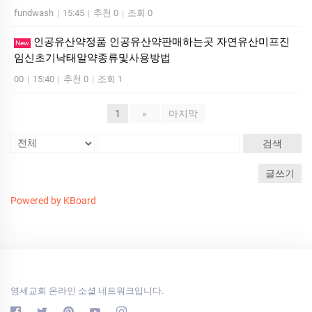
fundwash
|
15:45
|
추천 0
|
조회 0
인공유산약정품 인공유산약판매하는곳 자연유산미프진
New
임신초기낙태알약종류및사용방법
00
|
15:40
|
추천 0
|
조회 1
1
»
마지막
검색
글쓰기
Powered by KBoard
영세교회 온라인 소셜 네트워크입니다.