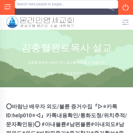
Skip
to
content
김충렬원로목사 설교
김충렬 원로목사님의 과거 설교를 시청할 수 있습니다.
Home
/
김충렬원로목사
⭕바람난 배우자 외도/불륜 증거수집『▷⭐카톡
ID:help010⭐◁』카톡내용확인/통화도청/위치추적/
문자확인등)⭕ #아내불륜#남편불륜#아내외도#남