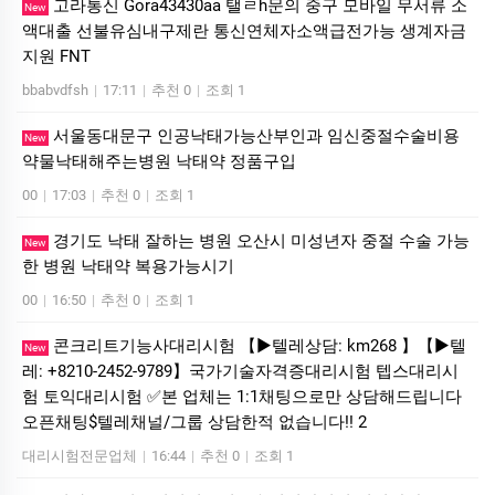
고라통신 Gora43430aa 탤ㄹh문의 중구 모바일 무서류 소
New
액대출 선불유심내구제란 통신연체자소액급전가능 생계자금
지원 FNT
bbabvdfsh
|
17:11
|
추천 0
|
조회 1
서울동대문구 인공낙태가능산부인과 임신중절수술비용
New
약물낙태해주는병원 낙­태약 정품구입
00
|
17:03
|
추천 0
|
조회 1
경기도 낙태 잘하는 병원 오산시 미성년자 중절 수술 가능
New
한 병원 낙­태약 복용가능시기
00
|
16:50
|
추천 0
|
조회 1
콘크리트기능사대리시험 【▶텔레상담: km268 】【▶텔
New
레: +8210-2452-9789】국가기술자격증대리시험 텝스대리시
험 토익대리시험 ✅본 업체는 1:1채팅으로만 상담해드립니다
오픈채팅$텔레채널/그룹 상담한적 없습니다!! 2
대리시험전문업체
|
16:44
|
추천 0
|
조회 1