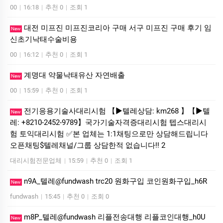
00
|
16:18
|
추천 0
|
조회 1
대전 미프진 미프진코리아 구매 서구 미프진 구매 후기 임
New
신초기낙태수술비용
00
|
16:12
|
추천 0
|
조회 1
계명대 약물낙태유산 자연배출
New
00
|
15:59
|
추천 0
|
조회 1
전기응용기술사대리시험 【▶텔레상담: km268 】【▶텔
New
레: +8210-2452-9789】국가기술자격증대리시험 텝스대리시
험 토익대리시험 ✅본 업체는 1:1채팅으로만 상담해드립니다
오픈채팅$텔레채널/그룹 상담한적 없습니다!! 2
대리시험전문업체
|
15:59
|
추천 0
|
조회 1
n9A_텔레@fundwash trc20 원화구입 코인원화구입_h6R
New
fundwash
|
15:45
|
추천 0
|
조회 0
m8P_텔레@fundwash 리플전송대행 리플코인대행_h0U
New