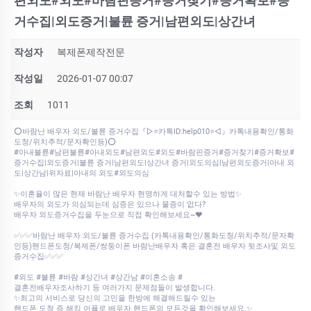
편외도#외도#바람핀증거#증거찾기#증거확보#증
거수집|외도증거|불륜 증거|남편외도|상간녀
작성자
복제폰제작전문
작성일
2026-01-07 00:07
조회
1011
⭕바람난 배우자 외도/불륜 증거수집『▷⭐카톡ID:help010⭐◁』카톡내용확인/통화
도청/위치추적/문자확인등)⭕
#아내불륜#남편불륜#아내외도#남편외도#외도#바람핀증거#증거찾기#증거확보#
증거수집|외도증거|불륜 증거|남편외도|상간녀 증거|외도의심|남편외도증거|아내 외
도|상간남|위자료|아내의 외도#외도의심
✨이혼율이 많은 현재 바람난 배우자 현명하게 대처할수 있는 방법✨
배우자의 외도가 의심되는데 심증은 있으나 물증이 없다?
배우자 외도증거수집을 두눈으로 직접 확인해보세요~♥
✅✅✅바람난 배우자 외도/불륜 증거수집 (카톡내용확인/통화도청/위치추적/문자확
인등)핸드폰도청/복제폰/쌍둥이폰 바람난배우자 혹은 결혼전 배우자 뒷조사및 외도
증거수집✅✅✅
#외도 #불륜 #바람 #상간녀 #상간남 #이혼소송 #
결혼전배우자조사하기 등 여러가지 문제점들이 발생합니다.
✨최고의 서비스로 당신의 고민을 한방에 해결해드릴수 있는
핸드폰 도청 즉 해킹 어플로 배우자 핸드폰의 모든것을 확인해보세요.✨