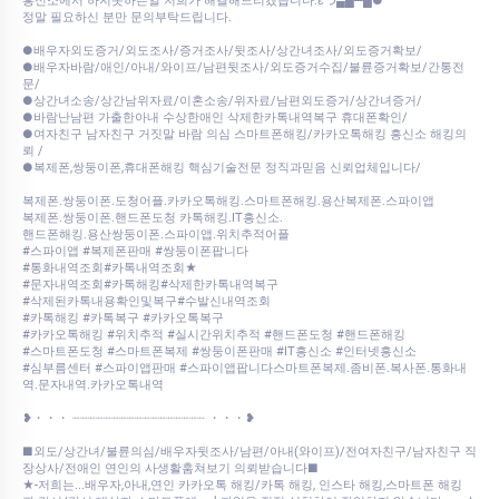
흥신소에서 하지못하는일 저희가 해결해드리겠습니다.εつ▄█▀█●
정말 필요하신 분만 문의부탁드립니다.
●배우자외도증거/외도조사/증거조사/뒷조사/상간녀조사/외도증거확보/
●배우자바람/애인/아내/와이프/남편뒷조사/외도증거수집/불륜증거확보/간통전
문/
●상간녀소송/상간남위자료/이혼소송/위자료/남편외도증거/상간녀증거/
●바람난남편 가출한아내 수상한애인 삭제한카톡내역복구 휴대폰확인/
●여자친구 남자친구 거짓말 바람 의심 스마트폰해킹/카카오톡해킹 흥신소 해킹의
뢰 /
●복제폰,쌍둥이폰,휴대폰해킹 핵심기술전문 정직과믿음 신뢰업체입니다/
복제폰.쌍둥이폰.도청어플.카카오톡해킹.스마트폰해킹.용산복제폰.스파이앱
복제폰.쌍둥이폰.핸드폰도청 카톡해킹.IT흥신소.
핸드폰해킹.용산쌍둥이폰.스파이앱.위치추적어플
#스파이앱 #복제폰판매 #쌍둥이폰팝니다
#통화내역조회#카톡내역조회★
#문자내역조회#카톡해킹#삭제한카톡내역복구
#삭제된카톡내용확인및복구#수발신내역조회
#카톡해킹 #카톡복구 #카카오톡복구
#카카오톡해킹 #위치추적 #실시간위치추적 #핸드폰도청 #핸드폰해킹
#스마트폰도청 #스마트폰복제 #쌍둥이폰판매 #IT흥신소 #인터넷흥신소
#심부름센터 #스파이앱판매 #스파이앱팝니다스마트폰복제.좀비폰.복사폰.통화내
역.문자내역.카카오톡내역
❥・・・ ┈┈┈┈┈┈┈┈┈┈┈┈┈┈┈┈┈ ・・・❥
■외도/상간녀/불륜의심/배우자뒷조사/남편/아내(와이프)/전여자친구/남자친구 직
장상사/전애인 연인의 사생활훔쳐보기 의뢰받습니다■
★-저희는...배우자,아내,연인 카카오톡 해킹/카톡 해킹, 인스타 해킹,스마트폰 해킹