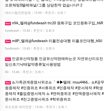
오픈채팅$텔레채널/그룹 상담한적 없습니다!! 2
대리시험전문업체
|
15:59
|
추천 0
|
조회 1
n9A_텔레@fundwash trc20 원화구입 코인원화구입_h6R
New
fundwash
|
15:45
|
추천 0
|
조회 0
m8P_텔레@fundwash 리플전송대행 리플코인대행_h0U
New
fundwash
|
15:45
|
추천 0
|
조회 0
인공유산약정품 인공유산약판매하는곳 자연유산미프진
New
임신초기낙태알약종류및사용방법
00
|
15:40
|
추천 0
|
조회 1
♨️가족관계증명서위조♨️「 ✚▶텔레: muu4466」♨️#공무
New
원증제작 #민증위조 #서류위조 #민증제작 #문서제작 #학생
증제작 #졸업증명서제작 ♨️ #면허증위조 #잔액증명서제작 #
문서위조 #잔고증명서위조 #학위증위조
위조전문-제작전문
|
15:36
|
추천 0
|
조회 1