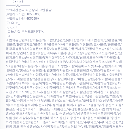
⠀⠀⠀( •̤ ༝ •̤ )
━━━∪∪━━━
✅24시간문의 라인상사 고민상담
[✴️텔레↘라인:HK5058✴️]
[✴️텔레↘라인:HK5058✴️]
|ᘏ⑅ᘏ .✨⸒⸒
| ᴗ͈.ᴗ͈⸝⸝꒱
| ⊂ ꒱๑.* 잘 부탁드립니다*•.¸¸
| ∪
바람피는남편/바람피는증거/바람난남편/남편바람증거/아내바람증거/남편불륜/아
내불륜/불륜위자료/불륜이혼/불륜증거/공무원불륜/직장불륜/교사불륜/군인불륜/
동창회불륜/대기업불륜/카톡증거/불륜처벌/간통위자료/간통이혼소송/상간녀소송
위자료/상간녀소송증거/상간녀복수/이혼후상간녀소송/남편외도/외도증거수집/남
편외도이혼소송/남편외도증거수집/직장상사와외도/남편외도증거/배우자뒷조사/
바람난남편/아내뒷조사/예비신랑/예비신부/내연녀/내연남흥신소뒷조사/배우자외
도/불륜/바람피는증거/이혼증거등조사방법/바람피는배우자뒷조사/남편뒷조사/아
내뒷조사/흥신소사람뒷조사/결혼할여자뒷조사/결혼전뒷조사/인스타뒷조사/바람
난아내잡는법/남편바람증거잡기/아내바람증거잡기/바람난남편잡는법/바람난남편
잡기/아내불륜현장/남편불륜현장/바람난아내증거/바람난남편찾기/바람피는물증/
바람난아내추적/바람난여자친구/바람난남자친구/바람난애인/바람피는애인/남자
친구바람/여자친구바람/여자친구바람의심/남자친구바람의심/여자친구뒷조사/남
자친구뒷조사/애인뒷조사/흥신소뒷조사방법/남친바람잡는법/여자친구바람잡는
법/남자친구바람잡는법/애인이바람피는지확인하는방법/남편바람잡는법/외도증거
잡는법/바람피는 남편 대처방법/흥신소/스마트흥신소/모바일흥신소 심부름/이성문
제/부부문제/통화내역/문자내역/통화음성/녹취/바람/외도/불륜/증거 흥신소 비용/
흥신소 사람찾기/사이버흥신소/국제흥신소/수상한흥신소/흥신소 사람 찾기 비용/
흥신소 뒷조사/흥신소 가격/흥신소 알바 흥신소란/심부름센터/심부름센터비용/심
부름센터 사람찾기/심부름센터 뒷조사흥신소 흥신소비용/흥신소의뢰비용/흥신소
가격 뒷조사방법/뒷조사 비용/마누라바람/아내의 외도/주부외도/주부 외도 경험/남
편의 외도 인터넷흥신소/사이버흥신소/흥신소창업 마누라/외도증거/외도증거포착/