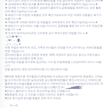
과 감시/감시 대상자 스마트폰에 apk파일을 직접 설치하여 작업하지 않습니다ᯓᯓ★
★-상대방에게 특정 링크를 클릭하게끔 유도하여 멀웨어 작업하지 않습니다ᯓ★
★-상대방 기기에서 이용중인 삼성페이,클라우드,금융앱들을 제외하고는 모든 활동
내역 확인가능하십니다ᯓ★
★-해당기기에 저장된 내용들은 모두 확인가능하시며 이전 삭제된 내용들도 복구가
능합니다.ᯓ★
★-작업이후 삭제된 메세지 및 파일들은 서버내에서 모두 확인가능하십니다ᯓ★
★-해당기기 코인거래소 어플 스캠, 카드사기, 금융앱을 통한 3자 사기 모두 작업진행
안합니다.ᯓ★
★-오로지 배우자,아내,연인 스마트폰 감시 목적으로만 작업합니다,.ᯓ★
../(,")\♥ ♥(".)
.../♥\. = ./█\.
.._| |_ .._| |_ ★
저희 작업은 배우자의 외도, 가족과 자녀들의 안전을 지키고자 하시는 의뢰인분들을
위한 작업입니다.
(⭕의뢰인들의 보안과 관련된 부분은 100% 걱정하지 않으셔도 된다고 자부드립니
다.비밀보장 보안철저 정확 안전）
상세작업 내용을 캐기위해 접근하는 기자 및 타업체분들 시간낭비하지 마시기 바랍
니다
정말 필요하신 분만 문의부탁드립니다 (장난문의사절）
❗❗복제폰 쌍둥이폰 주의할점:(다른업체랑 비교해보시면 아실테지만 본업체는 고개님
들 요구하시면 최소한 실제상대폰 감시앱(복제폰)툴은 확인시켜드리고 구매하신분
들한텐 테스트결과물을 보여드리며 이 기본적인것도 없으면서 선입요구하는곳은 10
0%허위업체라고 의심부터하셔야 됩니다)❗❗(۳˚Д˚)۳= ▁▂▃▅▆▇█▓▒
❌간보기, 찔러보기, 개소리, 헛소리하실 분은 사양합니다.
❌동종업계, 또는 그 지인을 가장한 스파이도 정중히 사양합니다.
❗❗단순 호기심에 문의할 분들은 연락 주지 마세요
.⠀⠀ ᘏ ⑅ ᘏ