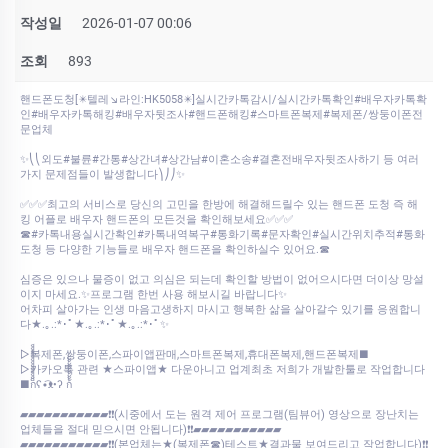
작성일
2026-01-07 00:06
조회
893
핸드폰도청[✴️텔레↘라인:HK5058✴️]실시간카톡감시/실시간카톡확인#배우자카톡확
인#배우자카톡해킹#배우자뒷조사#핸드폰해킹#스마트폰복제#복제폰/쌍둥이폰전
문업체
✨⎝⎝외도#불륜#간통#상간녀#상간남#이혼소송#결혼전배우자뒷조사하기 등 여러
가지 문제점들이 발생합니다⎞⎠⎠✨
✅✅✅최고의 서비스로 당신의 고민을 한방에 해결해드릴수 있는 핸드폰 도청 즉 해
킹 어플로 배우자 핸드폰의 모든것을 확인해보세요✅✅✅
☎#카톡내용실시간확인#카톡내역복구#통화기록#문자확인#실시간위치추적#통화
도청 등 다양한 기능들로 배우자 핸드폰을 확인하실수 있어요.☎
심증은 있으나 물증이 없고 의심은 되는데 확인할 방법이 없어으시다면 더이상 망설
이지 마세요.✨프로그램 한번 사용 해보시길 바랍니다✨
어차피 살아가는 인생 마음고생하지 마시고 행복한 삶을 살아갈수 있기를 응원합니
다★.｡.:*･ﾟ★.｡.:*･ﾟ★.｡.:*･ﾟ✨
▷복제폰,쌍둥이폰,스파이앱판매,스마트폰복제,휴대폰복제,핸드폰복제■
▷카카오톡 관련 ★스파이앱★ 다운아니고 업계최초 저희가 개발한툴로 작업합니다
■ก็็็็็็็็็็็็็ʕ•͡ᴥ•ʔ ก้้้้้้้้้้้
▰▰▰▰▰▰▰▰▰▰▰❗❗(시중에서 도는 원격 제어 프로그램(팀뷰어) 영상으로 장난치는
업체들을 절대 믿으시면 안됩니다)❗❗▰▰▰▰▰▰▰▰▰▰▰
▰▰▰▰▰▰▰▰▰▰▰❗❗(본업체는★(복제폰☎)테스트★결과물 보여드리고 작업합니다)❗❗