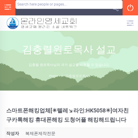
Skip
to
content
김충렬원로목사 설교
김충렬 원로목사님의 과거 설교를 시청할 수 있습니다.
Home
/
김충렬원로목사
스마트폰해킹업체[✴️텔레↘라인:HK5058✴️]여자친
구카톡해킹 휴대폰해킹 도청어플 해킹해드립니다
작성자
복제폰제작전문