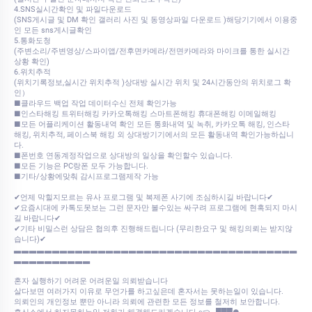
4.SNS실시간확인 및 파일다운로드
(SNS게시글 및 DM 확인 갤러리 사진 및 동영상파일 다운로드 )해당기기에서 이용중
인 모든 sns게시글확인
5.통화도청
(주변소리/주변영상/스파이앱/전후면카메라/전면카메라와 마이크를 통한 실시간
상황 확인)
6.위치추적
(위치기록정보,실시간 위치추적 )상대방 실시간 위치 및 24시간동안의 위치로그 확
인）
■클라우드 백업 작업 데이터수신 전체 확인가능
■인스타해킹 트위터해킹 카카오톡해킹 스마트폰해킹 휴대폰해킹 이메일해킹
■모든 어플리케이션 활동내역 확인 모든 통화내역 및 녹취, 카카오톡 해킹, 인스타
해킹, 위치추적, 페이스북 해킹 외 상대방기기에서의 모든 활동내역 확인가능하십니
다.
■폰번호 연동계정작업으로 상대방의 일상을 확인할수 있습니다.
■모든 기능은 PC랑폰 모두 가능합니다.
■기타/상황에맞춰 감시프로그램제작 가능
✔언제 막힐지모르는 유사 프로그램 및 복제폰 사기에 조심하시길 바랍니다✔
✔요즘시대에 카톡도못보는 그런 문자만 볼수있는 싸구려 프로그램에 현혹되지 마시
길 바랍니다✔
✔기타 비밀스런 상담은 협의후 진행해드립니다 (무리한요구 및 해킹의뢰는 받지않
습니다)✔
▃▃▃▃▃▃▃▃▃▃▃▃▃▃▃▃▃▃▃▃▃▃▃▃▃▃▃▃▃▃▃▃▃▃▃▃▃
▃▃▃▃▃▃▃▃▃▃
혼자 실행하기 어려운 어려운일 의뢰받습니다
살다보면 여러가지 이유로 무언가를 하고싶은데 혼자서는 못하는일이 있습니다.
의뢰인의 개인정보 뿐만 아니라 의뢰에 관련한 모든 정보를 철저히 보안합니다.