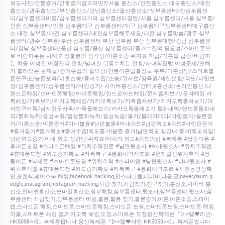
외도사진/간통증거/간통증거잡으려면?/서울 흥신소/인천흥신소 대구흥신소/대전
흥신소/광주흥신소/부산흥신소/강남흥신소/울산흥신소/심부름센터/잔심부름센
터/심부름센터비용/심부름센터가격 심부름센터창업/서울 심부름센터/서울 심부름/
인천 심부름센터/인천 심부름대구 심부름센터/대구 심부름대구심부름센터대구흥신
소 대전 심부름/대전 심부름센터/대전심부름해주세요/대전 심부름말씀/광주 심부
름센터/광주 심부름/부산 심부름센터 부산 심부름 부산 심부름대행/강남 심부름센
터/강남 심부름센터/울산 심부름/울산 심부름센터/증거수집의 필요성/스마트폰으
로 바람피우는 사례 가정불륜의 심각성/이혼소송 위자료 지급/이혼율 급증/바람피
는 확률 이성간 어장관리 현황/남녀간 뒤통수치는 현황/자녀의일탈 이성문제/오해
가 불러오는 문제들/증거수집의 필요성/간통이혼법률정보 부부/이혼상담/스마트불
륜연구소/불륜포착/이혼소송/증거수집/소송/위자료/양육권/재산분할/외도/비밀보
장/심부름센터/심부름센타/바람증거/ 사이버흥신소/인터넷흥신소/온라인흥신소/
핸드폰해킹/스마트폰해킹/아이폰해킹/안드로이드해킹/문자훔쳐보기/문자해킹 카
톡해킹/카톡보기/카카오톡해킹/카카오톡보기/카톡훔쳐보기/카카오톡훔쳐보기/여
자친구카톡/남자친구카톡/카톡몰래보기/카카오톡몰래보기 통화내역/핸드폰통화내
역/통화녹취/음성녹취/음성통화녹취/음성녹음/몰카/몰래카메라/바람증거/불륜증
거/이혼소송/이혼증거#아내불륜#남편불륜#아내외도#남편외도#외도#바람핀증거
#증거찾기#증거확보#증거수집|외도증거|불륜 증거|남편외도|상간녀 증거|외도의심|
남편외도증거|아내 외도|상간남|위자료|아내의 외도#외도의심 #복제폰 #쌍둥이폰 #
휴대폰도청 #스마트폰해킹 #위치추적전문 #남편뒷조사 #아내뒷조사 #위치추적앱
#휴대폰도청 #외도증거확보 #카톡복구 #통화내역서조회 #문자발신위치추적 #쌍
둥이폰 #복제폰 #스마트폰도청 #위치추적 #스파이앱 #남편뒷조사 #아내뒷조사 #
위치추적앱 #휴대폰도청 #외도증거확보 #카톡복구 #통화내역조회 #사진동영상확
인,포렌식,페이스북 해킹,facebook hacking,인스타그램,네이버,다음,글,naver,daum.g
oogle,instagram,instagram hacking,사람 찾기,사람찾기,친구찾기,흥신소,사이버 흥
신소,인터넷흥신소,모바일흥신소,청부해킹,심부름센터,뒷조사,심부름센터 뒷조사,심
부름센터 사람찾기,심부름센터 비용,불륜,불륜 찾기,불륜증거,이혼,이혼소송,스파이
앱,스마트폰 해킹,스마트폰,스마트폰해킹,스마트폰 도청,스마트폰도청,스마트폰 해킹
어플,스마트폰 해킹 앱,카카오톡 해킹,도청,스마트폰 도청용산복제폰『▷⭐텔♥라인:
HK5058⭐◁』복제폰팝니다 용산복제폰『▷⭐텔♥라인:HK5058⭐◁』복제폰팝니다