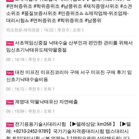
#면허증위조 #학위증위조 #남쯩위조 #재직증명서위조 #소견
소위조 #품질보증서위조 #민증위조♨️ ♨️제작업체-위조업체-
대리시험♨️ #면허증위조 #학위증위조 #남쯩위
위조전문-제작전문
|
16:22
|
추천 0
|
조회 1
서초역임신중절 낙태수술 산부인과 편안한 관리를 위해서
New
임신초기낙태유도제약물중절
00
|
16:18
|
추천 0
|
조회 1
대전 미프진 미프진코리아 구매 서구 미프진 구매 후기 임
New
신초기낙태수술비용
00
|
16:12
|
추천 0
|
조회 1
계명대 약물낙태유산 자연배출
New
00
|
15:59
|
추천 0
|
조회 1
전기응용기술사대리시험 【▶텔레상담: km268 】【▶텔
New
레: +8210-2452-9789】국가기술자격증대리시험 텝스대리시
험 토익대리시험 ✅본 업체는 1:1채팅으로만 상담해드립니다