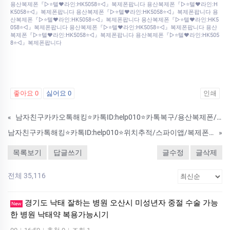
용산복제폰『▷⭐텔♥라인:HK5058⭐◁』복제폰팝니다 용산복제폰『▷⭐텔♥라인:H
K5058⭐◁』복제폰팝니다 용산복제폰『▷⭐텔♥라인:HK5058⭐◁』복제폰팝니다 용
산복제폰『▷⭐텔♥라인:HK5058⭐◁』복제폰팝니다 용산복제폰『▷⭐텔♥라인:HK5
058⭐◁』복제폰팝니다 용산복제폰『▷⭐텔♥라인:HK5058⭐◁』복제폰팝니다 용산
복제폰『▷⭐텔♥라인:HK5058⭐◁』복제폰팝니다 용산복제폰『▷⭐텔♥라인:HK505
8⭐◁』복제폰팝니다
좋아요
0
싫어요
0
인쇄
«
남자친구카카오톡해킹⭐카톡ID:help010⭐카톡복구/용산복제폰/스마트폰복제/문자통화내역확인복구
남자친구카톡해킹⭐카톡ID:help010⭐위치추적/스파이앱/복제폰/쌍둥이폰/핸드폰도청/어플/IT흥신소
»
목록보기
답글쓰기
글수정
글삭제
전체 35,116
경기도 낙태 잘하는 병원 오산시 미성년자 중절 수술 가능
New
한 병원 낙­태약 복용가능시기