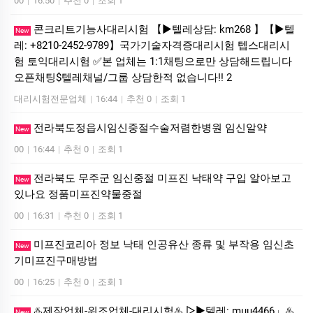
00
|
16:50
|
추천 0
|
조회 1
콘크리트기능사대리시험 【▶텔레상담: km268 】【▶텔
New
레: +8210-2452-9789】국가기술자격증대리시험 텝스대리시
험 토익대리시험 ✅본 업체는 1:1채팅으로만 상담해드립니다
오픈채팅$텔레채널/그룹 상담한적 없습니다!! 2
대리시험전문업체
|
16:44
|
추천 0
|
조회 1
전라북도정읍시임신중절수술저렴한병원 임신알약
New
00
|
16:44
|
추천 0
|
조회 1
전라북도 무주군 임신중절 미프진 낙태약 구입 알아보고
New
있나요 정품미프진약물중절
00
|
16:31
|
추천 0
|
조회 1
미프진코리아 정보 낙태 인공유산 종류 및 부작용 임신초
New
기미프진구매방법
00
|
16:25
|
추천 0
|
조회 1
♨️제작업체-위조업체-대리시험♨️ ▷▶텔레: muu4466」♨️
New