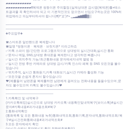
▰▰▰▰▰▰▰▰▰▰▰
▰▰▰▰▰▰▰▰▰▰▰❗❗복제폰 쌍둥이폰 주의할점:(실제상대폰 감시앱(복제폰)툴+테스
트결과물 꼭 확인하셔야 되고 이 기본적인것도 없으면서 선입요구하는곳은 100%허
위업체라고 의심부터하셔야 됩니다)❗❗(۳˚Д˚)۳= ▁▂▃▅▆▇█▓▒
━━━━━━━━━━━━━━━━━━━━━━━━━━━━━━━━━━━━━
━━━━━━━━━━━━━━━
♣주요업무♣
☎스마트폰 일반핸드폰 복제합니다
☎일명 *쌍둥이폰ㆍ복제폰ㆍ브릿지폰* 이라고하죠
✅카톡 스파이 앱/간단한 프로그램조작으로 상대방의 실시간대화,실시간 통화
✅문자나 메일, SNS,상대방 휴대폰을 복제한다고 생각하면 빠릅니다
✅실시간 위치추적 가능/최근통화내용 문자메세지내역 앨범 등
✅실시간 전방 후반 카메라로 상대방 감시/카톡 인스타 페북 등 SNS 모든것을 볼수
있습니다
✅위치추적, 실시간 통화듣기,카톡 대화보기,실시간 카메라 활성화 기능
✅모든것을 손쉽게 혼자서 할수있습니다
♥(예를들어 남편폰을 복제를하면 남편에게 걸려오는 전화내용을 들을수있으며 ;문
자도 볼수있으며 카톡도 볼수있습니다♥
━━━━━━━━━━━━━━━━━━━━━━━━━━━━━━━━━━━━━
━━━━━━━━━━━━━━━
1.카톡확인 및 내역복구
(카카오톡해킹)실시간으로 상대방 카카오톡 내용확인및내역복구(보이스톡)#실시간
문자#카톡내용#과거내용조회#복구
2.통화내역확인
(통화목록 및 모든 통화내용 녹취)통화내역조회,통화기록,문자내역,통화내역조회/복
구#실시간전화통화내용#과거내역조회#
3.모든 문자메세지 확인
(실시간 수발신 문자메시지 확인 전화번호부확인)