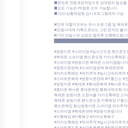
■폰번호 연동계정작업으로 상대방의 일상을 
■모든 기능은 PC랑폰 모두 가능합니다.
■기타/상황에맞춰 감시프로그램제작 가능
❌언제 막힐지모르는 유사 프로그램 및 복제
❌요즘시대에 카톡도못보는 그런 문자만 볼수
❌기타 비밀스런 상담은 협의후 진행해드립니
████████████████████████████
#쌍둥이폰 #스파이앱 #실시간도청 핸드폰도
#복제폰 스파이앱 핸드폰도청 카카오톡해킹
#스파이앱 #쌍둥이폰 복제폰 스파이앱팝니
#쌍둥이폰판매 #스파이앱판매 복제폰판매
#카카오톡해킹 #위치추적 #실시간위치추적
#스마트폰복제 #쌍둥이폰판매 #IT흥신소 
#쌍둥이폰 #복제폰 #휴대폰복제 #복사폰 #
#좀비폰.복사폰.휴대폰해킹.통화내역조회.
복제폰.쌍둥이폰.도청어플.카카오톡해킹.스
복제폰.쌍둥이폰.핸드폰도청 카톡해킹.IT흥신
핸드폰해킹.용산쌍둥이폰.스파이앱.위치추적
#스파이앱 #복제폰판매 #쌍둥이폰팝니다
#카톡해킹 #카톡복구 #카카오톡복구
#카카오톡해킹 #위치추적 #실시간위치추적 
#스마트폰도청 #스마트폰복제 #쌍둥이폰판매