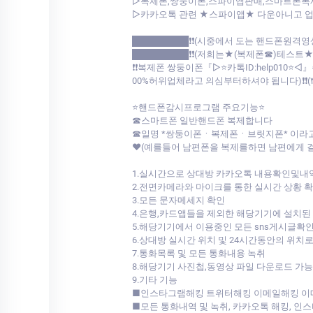
▷복제폰,쌍둥이폰,스파이앱판매,스마트폰복
▷카카오톡 관련 ★스파이앱★ 다운아니고 업계최초 저희가 개발한툴로
█████████❗❗(시중에서 도는 핸드폰원격영
█████████❗❗(저희는★(복제폰☎)테스트
❗❗복제폰 쌍둥이폰『▷⭐카톡ID:help01
00%허위업체라고 의심부터하셔야 됩니다)❗❗(۳˚
⭐핸드폰감시프로그램 주요기능⭐
☎스마트폰 일반핸드폰 복제합니다
☎일명 *쌍둥이폰ㆍ복제폰ㆍ브릿지폰* 이라
♥(예를들어 남편폰을 복제를하면 남편에게 
1.실시간으로 상대방 카카오톡 내용확인및내
2.전면카메라와 마이크를 통한 실시간 상황 
3.모든 문자메세지 확인
4.은행,카드앱들을 제외한 해당기기에 설치된
5.해당기기에서 이용중인 모든 sns게시글확
6.상대방 실시간 위치 및 24시간동안의 위치
7.통화목록 및 모든 통화내용 녹취
8.해당기기 사진첩,동영상 파일 다운로드 가능
9.기타 기능
■인스타그램해킹 트위터해킹 이메일해킹 
■모든 통화내역 및 녹취, 카카오톡 해킹, 인