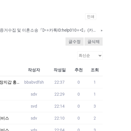
인쇄
⭕바람난 배우자 외도증거수집 및 이혼소송『▷⭐카톡ID:help010⭐◁』(카톡내용확인 및 복구/통화도청/실시간 위치추적 등)⭕ #아내불륜#남편불륜#아내외도#남편외도#외도#바람핀증거#증거찾기#증거확보#증거수집|외도증거|불륜 증거|
»
글수정
글삭제
작성자
작성일
추천
조회
쇼핑몰 JWI
bbabvdfsh
22:37
0
1
sdv
22:29
0
1
svd
22:14
0
3
된서비스
sdv
22:10
0
2
된서비스
vds
22:04
0
3