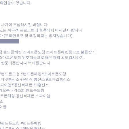
확인할수 있습니다.
폰 사기에 조심하시길 바랍니다
있는 싸구려 프로그램에 현혹되지 마시길 바랍니다
다 (무리한요구 및 해킹의뢰는 받지않습니다)
████████
청 핸드폰해킹 스마트폰도청 스마트폰해킹등으로 불륜잡기.
 스마트폰도청 위추적등으로 배우자의 외도감시하기.
다 쌍둥이폰팝니다 복제폰팝니다
 #핸드폰도청 #핸드폰해킹#스마트폰도청
#인터넷흥신소 #온라인흥신소 #모바일흥신소
스파이앱#용산복제폰 #it흥신소
카카오톡내역조회.핸드폰도청
마트폰해킹.용산복제폰.스파이앱
소.
어플
#핸드폰도청 #핸드폰해킹
 #IT흥신소 #인터넷흥신소