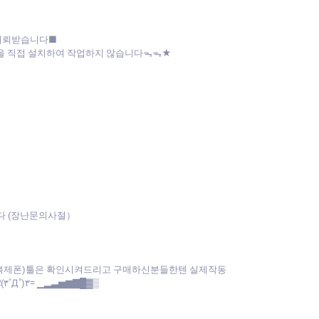
 의뢰받습니다■
파일을 직접 설치하여 작업하지 않습니다ᯓᯓ★
다 (장난문의사절）
(복제폰)툴은 확인시켜드리고 구매하신분들한텐 실제작동
˚)۳= ▁▂▃▅▆▇█▓▒