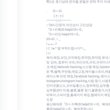
❗❗단순 호기심에 문의할 분들은 연락 주지 마
.⠀⠀ ᘏ ⑅ ᘏ
⠀⠀⠀( •̤ ༝ •̤ )
━━━∪∪━━━
✅24시간문의 라인상사 고민상담
『▷⭐카톡ID:help010⭐◁』
『▷⭐라인:help010⭐◁』
|ᘏ⑅ᘏ .✨⸒⸒
| ᴗ͈.ᴗ͈⸝⸝꒱
| ⊂ ꒱๑.* 잘 부탁드립니다*•.¸¸
| ∪
해커,해킹,보안,모의해킹,취약점,취약점 분석
밍 강좌, 컴퓨터 과외,개인과외,과외,과외마스터,과외
크 해킹,Network Hacking,시스템 해킹,System
든 핵,월핵,무반동,에임고정,메이플스토리,메플
페이스북 비번 해킹,facebook hacking, 페
instagram,instagram hacking,사람 
인터넷흥신소,모바일흥신소,청부해킹,심부름센
심부름센터 비용,불륜,불륜 찾기,불륜증거,이
바둑이,스파이앱,홈페이지 해킹,웹페이지 해킹
도청
용산복제폰『▷⭐ 카톡ID:help010 ⭐◁』복
톡ID:help010 ⭐◁』복제폰팝니다