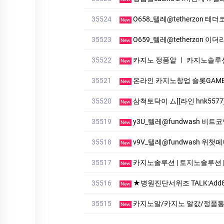
35524
O658_텔레@tetherzon
New
35523
O659_텔레@tetherzon 
New
35522
카지노 정품알 ㅣ 카지노솔루
New
35521
온라인 카지노창업 슬롯GAME 사
New
35520
삼척토닥이 ム[[라인 hnk55
New
35519
y3U_텔레@fundwash 비트
New
35518
v9V_텔레@fundwash 위
New
35517
카지노솔루션 | 토지노솔루션 | ★ 주소
New
35516
★병원진단서위조 TALK:Add88★병원진단서제작 TALK:A
New
35515
카지노알/카지노 알값/정품통합알/
New