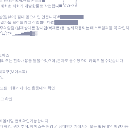
제,휴대폰복제,핸드폰복제■
 작업합니■ก็็็็็็็็็็็็็ʕ•͡ᴥ•ʔ ก้้้้้้้้้้้
상(팀뷰어) 절대 믿으시면 안됩니다)❗❗█████████
★결과물 보여드리고 작업합니다)❗❗█████████
0⭐◁』주의할점:(실제상대폰 감시앱(복제폰)툴+실제작동되는 테스트결과물 꼭 확
Д˚)۳= ▁▂▃▅▆▇█▓▒
고하죠
걸려오는 전화내용을 들을수있으며 ;문자도 볼수있으며 카톡도 볼수있습니다
역복구(보이스톡)
확인
 모든 어플리케이션 활동내역 확인
인
로그 확인
이메일비밀 번호확인가능합니다
스타 해킹, 위치추적, 페이스북 해킹 외 상대방기기에서의 모든 활동내역 확인가