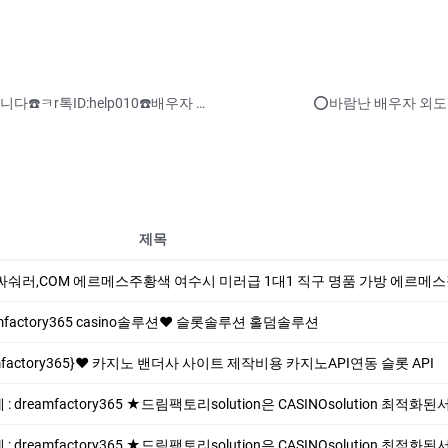
복제폰판매용산 복제폰.쌍둥이폰.복제폰 팝니다☎️ㅋr톡ID:help010☎️배우자 외도 증거#복제폰#통화 도청 앱#실시간 위치 추적#흥신소
제목
숴러,COM 에르메스주황색 여수시 미러급 1대1 직구 명품 가방 에르메스장지갑 홍콩명품
actory365 casino솔루션❤️ 슬롯솔루션 홀덤솔루션
mfactory365}❤️ 카지노 밴더사 사이트 제작비용 카지노API연동 슬롯 API
 dreamfactory365 ★드림팩토리solution은 CASINOsolution 최적화
 dreamfactory365 ★드림팩토리solution은 CASINOsolution 최적화