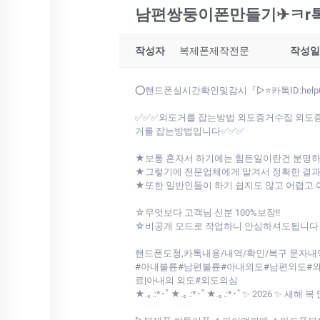
남편쌍둥이폰만들기✈ㅋr톡I
작성자
복제폰제작전문
작성일
⭕핸드폰실시간확인및감시『▷⭐카톡ID:help
✅✅✅외도거를 잡는방법 외도증거수집 외도증
거를 잡는방법입니다✅✅✅
★보통 혼자서 하기에는 힘든일이란건 분명
★그렇기에 전문업체에게 맡겨서 정확한 결
★또한 일반인들이 하기 쉽지도 않고 어렵고
☆무엇보다 고객님 신분 100%보장!!
☆비공개 모드로 작업하니 안심하셔도됩니다
핸드폰도청,카톡내용/내역/확인/복구 문자
#아내불륜#남편불륜#아내외도#남편외도#외도
료|아내의 외도#외도의심
★.｡.:*･ﾟ★.｡.:*･ﾟ★.｡.:*･ﾟ✨ 2026 ✨ 