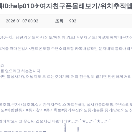
D:help010✈여자친구폰몰래보기/위치추적
2026-01-07 00:02
조회
902
010⭐◁』남편의 외도/아내외도/애인의 외도! 배우자 외도! 어떻게 해야 배우
거를 휴대폰감시<핸드폰도청 주변소리도청 카톡내용확인 문자내역 통화내역 핸
하죠
과를 얻으려고 하는겁니다
 어떤 불상사가일어날지도 모 르는것이기에 저희 전문업체 맡기면 안전하게 처
내역조회,문자내용조회,실시간위치추적,스마트폰해킹,실시간통화도청,주변소
#바람핀증거#증거찾기#증거확보#증거수집|외도증거|불륜 증거|남편외도|상간
새해 복 많이 받으시고 꽃길만 걸으시길 바랍니다★.｡.:*･ﾟ★.｡.:*･ﾟ★.｡.:*･ﾟ