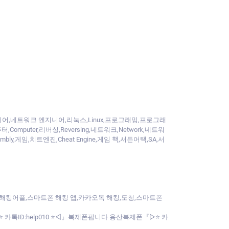
어,네트워크 엔지니어,리눅스,Linux,프로그래밍,프로그래
omputer,리버싱,Reversing,네트워크,Network,네트워
ssembly,게임,치트엔진,Cheat Engine,게임 핵,서든어택,SA,서
해킹어플,스마트폰 해킹 앱,카카오톡 해킹,도청,스마트폰
 카톡ID:help010 ⭐◁』복제폰팝니다 용산복제폰『▷⭐ 카