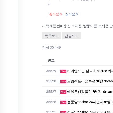
다
좋아요
0
싫어요
0
«
목록보기
답글쓰기
전체 35,449
번호
35529
하이앤드급 탤ㄹㅔ sssreo 싸싸
New
35528
드림팩토리솔루션 ❤️텔 dreamf
New
35527
에볼루션정품알 ❤️{텔 : drea
New
35526
정품알casino 24시안내★텔레 :
New
35525
정품알casino 24시안내★텔레 :
New