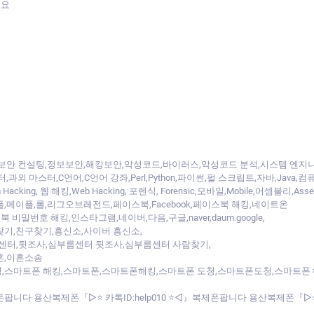
세요
,보안 컨설팅,정보보안,해킹보안,악성코드,바이러스,악성코드 분석,시스템 엔지니
 마스터,C언어,C언어 강좌,Perl,Python,파이썬,펄 스크립트,자바,Java,컴퓨터,C
 Hacking, 웹 해킹,Web Hacking, 포렌식, Forensic,모바일,Mobile,어셈블리,A
,메이플,롤,리그오브레전드,페이스북,Facebook,페이스북 해킹,네이트온
이스북 비밀번호 해킹,인스타그램,네이버,다음,구글,naver,daum.google,
찾기,사람찾기,친구찾기,흥신소,사이버 흥신소,
터,뒷조사,심부름센터 뒷조사,심부름센터 사람찾기,
혼,이혼소송
,스마트폰 해킹,스마트폰,스마트폰해킹,스마트폰 도청,스마트폰도청,스마트폰 
제폰팝니다 용산복제폰『▷⭐ 카톡ID:help010 ⭐◁』복제폰팝니다 용산복제폰『▷⭐