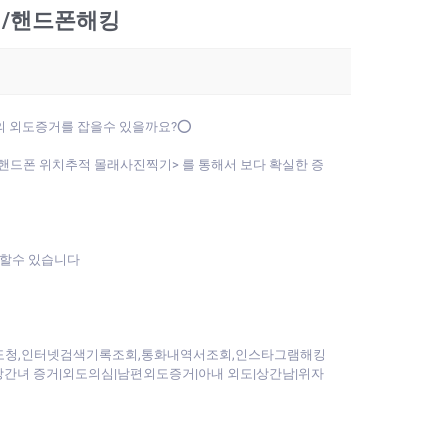
앱/핸드폰해킹
자의 외도증거를 잡을수 있을까요?⭕
드폰 위치추적 몰래사진찍기> 를 통해서 보다 확실한 증
리할수 있습니다
리도청,인터넷검색기록조회,통화내역서조회,인스타그램해킹
녀 증거|외도의심|남편외도증거|아내 외도|상간남|위자