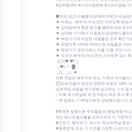
#심부름센터 #스파이앱판매 #스파이앱팝니
■외도/상간녀/불륜의심/배우자뒷조사/남편/
★-저희는...배우자,아내,연인 카카오톡 해킹
★-상대방에게 특정 링크를 클릭하게끔 유도
★-상대방 기기에서 이용중인 삼성페이,클
★-해당기기에 저장된 내용들은 모두 확인가
★-작업이후 삭제된 메세지 및 파일들은 서
★-해당기기 코인거래소 어플 스캠, 카드사기,
★-오로지 배우자,아내,연인 스마트폰 감시 
../(,")\♥ ♥(".)
.../♥\. = ./█\.
.._| |_ .._| |_ ★
저희 작업은 배우자의 외도, 가족과 자녀들의
(⭕의뢰인들의 보안과 관련된 부분은 100%
상세작업 내용을 캐기위해 접근하는 기자 및
✅카톡 추가하실때 꼭 친구에서 ID로 추가 후
✅본 업체는 1:1채팅으로만 상담해드립니다
❗❗복제폰 쌍둥이폰 주의할점:(다른업체랑 
되는 테스트결과물을 보여드리며 이 기본적인것도
❌간보기, 찔러보기, 개소리, 헛소리하실 분은
❌동종업계, 또는 그 지인을 가장한 스파이도 