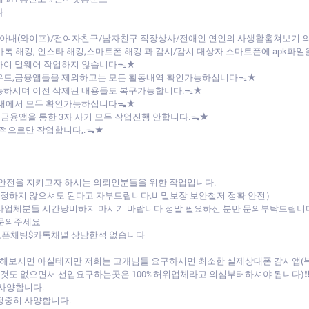
다
아내(와이프)/전여자친구/남자친구 직장상사/전애인 연인의 사생활훔쳐보기
/카톡 해킹, 인스타 해킹,스마트폰 해킹 과 감시/감시 대상자 스마트폰에 apk
하여 멀웨어 작업하지 않습니다ᯓ★
라우드,금융앱들을 제외하고는 모든 활동내역 확인가능하십니다ᯓ★
능하시며 이전 삭제된 내용들도 복구가능합니다.ᯓ★
버내에서 모두 확인가능하십니다ᯓ★
 금융앱을 통한 3자 사기 모두 작업진행 안합니다.ᯓ★
목적으로만 작업합니다,.ᯓ★
 안전을 지키고자 하시는 의뢰인분들을 위한 작업입니다.
 걱정하지 않으셔도 된다고 자부드립니다.비밀보장 보안철저 정확 안전）
 타업체분들 시간낭비하지 마시기 바랍니다 정말 필요하신 분만 문의부탁드립니
 문의주세요
 오픈채팅$카톡채널 상담한적 없습니다
비교해보시면 아실테지만 저희는 고개님들 요구하시면 최소한 실제상대폰 감시앱
 없으면서 선입요구하는곳은 100%허위업체라고 의심부터하셔야 됩니다)❗❗(۳˚Д
 사양합니다.
정중히 사양합니다.