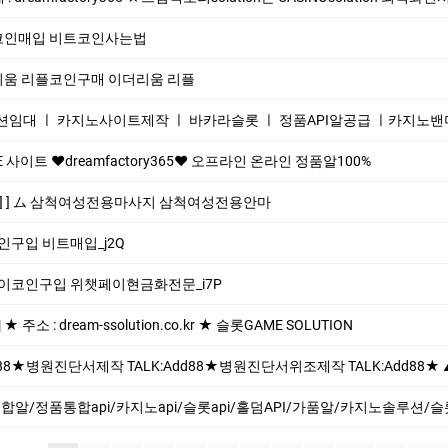
 테더코인매입 비트코인사는법
이더리움 리플코인구매 이더리움 리플
션임대 ㅣ 카지노사이트제작 ㅣ 바카라슬롯 ㅣ 정품API알공급 ㅣ카지노
이트 ❤dreamfactory365❤ 오프라인 온라인 정품알100%
77] ] ム 삼척여성전용마사지 삼척여성전용안마
코인구입 비트매입_j2Q
챗페이코인구입 위챗페이현금화전문_i7P
 : dream-ssolution.co.kr ★ 슬롯GAME SOLUTION
dd88★병원진단서위조제작 TALK:Add88★ ▲위조제작 민증제작위조 TALK:Add88 ▲고객님께 철통 보안과 안전한 시스템으로 진행합니다 ▲의뢰
정품통합api/카지노api/슬롯api/홀덤API/가품알/카지노솔루션/슬롯솔루션/